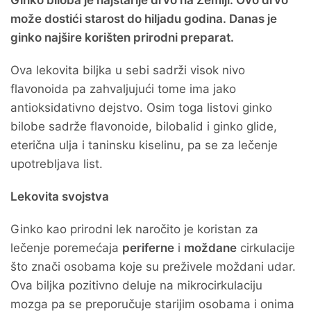
Ginko biloba je najstarije drvo na Zemlji. Ovo drvo
može dostići starost do hiljadu godina. Danas je
ginko najšire korišten prirodni preparat.
Ova lekovita biljka u sebi sadrži visok nivo
flavonoida pa zahvaljujući tome ima jako
antioksidativno dejstvo. Osim toga listovi ginko
bilobe sadrže flavonoide, bilobalid i ginko glide,
eterična ulja i taninsku kiselinu, pa se za lečenje
upotrebljava list.
Lekovita svojstva
Ginko kao prirodni lek naročito je koristan za
lečenje poremećaja
periferne
i
moždane
cirkulacije
što znači osobama koje su preživele moždani udar.
Ova biljka pozitivno deluje na mikrocirkulaciju
mozga pa se preporučuje starijim osobama i onima