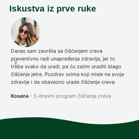
Iskustva iz prve ruke
Danas sam završila sa čišćenjem creva
Pre
preventivno radi unapređenja zdravlja, jer to
poč
treba svako da uradi, pa ću zatim uraditi blago
nep
čišćenje jetre. Pozdrav svima koji misle na svoje
sja
zdravlje i da obavezno urade čišćenje creva.
Ni
Kosana
5-dnevni program čišćenja creva