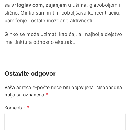
sa
vrtoglavicom
,
zujanjem
u ušima, glavoboljom i
slično. Ginko samim tim poboljšava koncentraciju,
pamćenje i ostale moždane aktivnosti.
Ginko se može uzimati kao čaj, ali najbolje dejstvo
ima tinktura odnosno ekstrakt.
Ostavite odgovor
Vaša adresa e-pošte neće biti objavljena.
Neophodna
polja su označena
*
Komentar
*