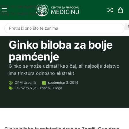
Skip to navigation
Skip to main content
Ginko biloba za bolje
pamćenje
Ginko se može uzimati kao čaj, ali najbolje dejstvo
ima tinktura odnosno ekstrakt.
CPM
Urednik
septembar 3, 2014
Lekovito bilje - značaj i uloga