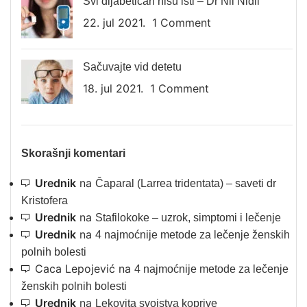
Svi dijabetičari nisu isti – Dr Nil Nidli
22. jul 2021.
1 Comment
Sačuvajte vid detetu
18. jul 2021.
1 Comment
Skorašnji komentari
Urednik
na
Čaparal (Larrea tridentata) – saveti dr
Kristofera
Urednik
na
Stafilokoke – uzrok, simptomi i lečenje
Urednik
na
4 najmoćnije metode za lečenje ženskih
polnih bolesti
Caca Lepojević
na
4 najmoćnije metode za lečenje
ženskih polnih bolesti
Urednik
na
Lekovita svojstva koprive