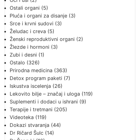
Oči i uši
(2)
Ostali organi
(5)
Pluća i organi za disanje
(3)
Srce i krvni sudovi
(3)
Želudac i creva
(5)
Ženski reproduktivni organi
(2)
Žlezde i hormoni
(3)
Zubi i desni
(1)
Ostalo
(326)
Prirodna medicina
(363)
Detox program paketi
(7)
Iskustva iscelenja
(26)
Lekovito bilje – značaj i uloga
(119)
Suplementi i dodaci u ishrani
(9)
Terapije i tretmani
(205)
Videoteka
(119)
Dokazi stvaranja
(44)
Dr Ričard Šulc
(14)