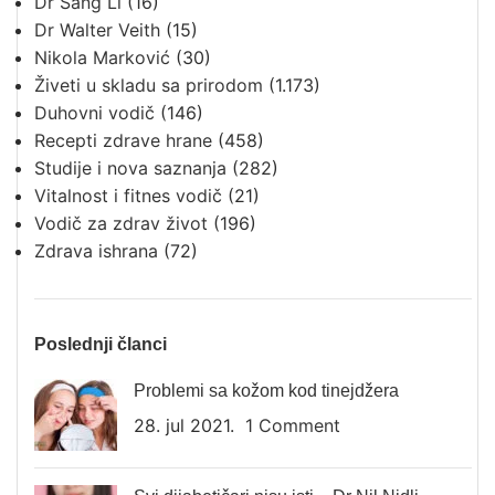
Dr Šang Li
(16)
Dr Walter Veith
(15)
Nikola Marković
(30)
Živeti u skladu sa prirodom
(1.173)
Duhovni vodič
(146)
Recepti zdrave hrane
(458)
Studije i nova saznanja
(282)
Vitalnost i fitnes vodič
(21)
Vodič za zdrav život
(196)
Zdrava ishrana
(72)
Poslednji članci
Problemi sa kožom kod tinejdžera
28. jul 2021.
1 Comment