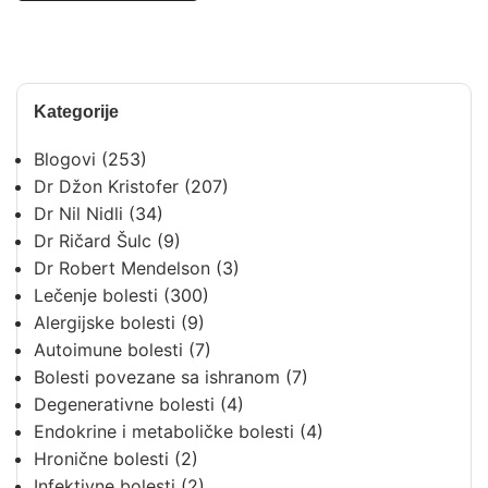
Kategorije
Blogovi
(253)
Dr Džon Kristofer
(207)
Dr Nil Nidli
(34)
Dr Ričard Šulc
(9)
Dr Robert Mendelson
(3)
Lečenje bolesti
(300)
Alergijske bolesti
(9)
Autoimune bolesti
(7)
Bolesti povezane sa ishranom
(7)
Degenerativne bolesti
(4)
Endokrine i metaboličke bolesti
(4)
Hronične bolesti
(2)
Infektivne bolesti
(2)