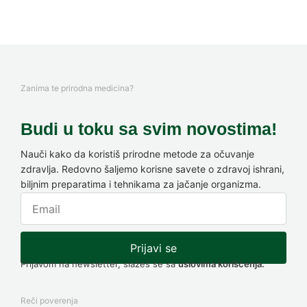
Zanima te prirodna medicina?
Budi u toku sa svim novostima!
Nauči kako da koristiš prirodne metode za očuvanje
zdravlja. Redovno šaljemo korisne savete o zdravoj ishrani,
biljnim preparatima i tehnikama za jačanje organizma.
Prijavi se
Prijavom na newsletter, slažeš se sa
uslovima korišćenja.
Reči poverenja