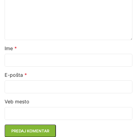
Ime
*
E-pošta
*
Veb mesto