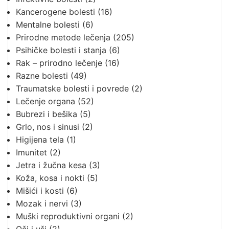
Kancerogene bolesti
(16)
Mentalne bolesti
(6)
Prirodne metode lečenja
(205)
Psihičke bolesti i stanja
(6)
Rak – prirodno lečenje
(16)
Razne bolesti
(49)
Traumatske bolesti i povrede
(2)
Lečenje organa
(52)
Bubrezi i bešika
(5)
Grlo, nos i sinusi
(2)
Higijena tela
(1)
Imunitet
(2)
Jetra i žučna kesa
(3)
Koža, kosa i nokti
(5)
Mišići i kosti
(6)
Mozak i nervi
(3)
Muški reproduktivni organi
(2)