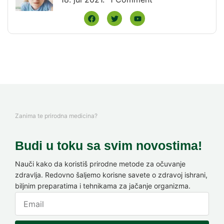
Zanima te prirodna medicina?
Budi u toku sa svim novostima!
Nauči kako da koristiš prirodne metode za očuvanje
zdravlja. Redovno šaljemo korisne savete o zdravoj ishrani,
biljnim preparatima i tehnikama za jačanje organizma.