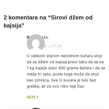
2 komentara na “
Sirovi džem od
kajsija
”
Rajna
kaže:
5. jul 2026. u 21:48
U velikom starom narodnom kuharu stoji
da se džem od kajsija pravi tako da se na
1 kg kajsije stavi 400 grama šećera i da se
meša tri sata, posle toga može da stoji
kao zimnica. Sve iz kuvara je bilo bez
greške, ali za ovo niko nije čuo.
REPLY