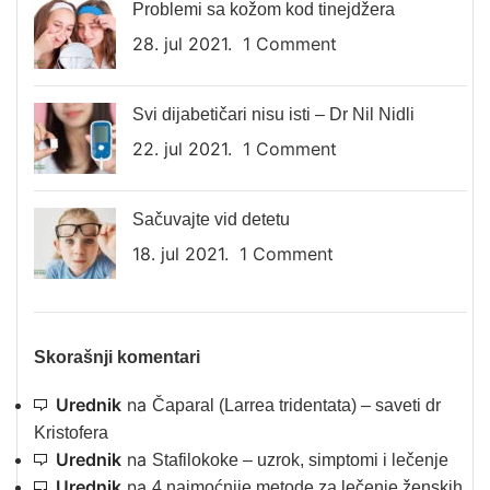
Problemi sa kožom kod tinejdžera
28. jul 2021.
1 Comment
Svi dijabetičari nisu isti – Dr Nil Nidli
22. jul 2021.
1 Comment
Sačuvajte vid detetu
18. jul 2021.
1 Comment
Skorašnji komentari
Urednik
na
Čaparal (Larrea tridentata) – saveti dr
Kristofera
Urednik
na
Stafilokoke – uzrok, simptomi i lečenje
Urednik
na
4 najmoćnije metode za lečenje ženskih