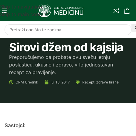
Skip to navigation
Skip to main content
Sirovi džem od kajsija
Preporučujemo da probate ovu svežu letnju
poslasticu, ukusno i zdravo, vrlo jednostavan
recept za pravljenje.
CPM
Urednik
jul 18, 2017
Recepti zdrave hrane
Sastojci: