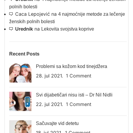
polnih bolesti
Caca Lepojević
na
4 najmoćnije metode za lečenje
ženskih polnih bolesti
Urednik
na
Lekovita svojstva koprive
Recent Posts
Problemi sa kožom kod tinejdžera
28. jul 2021.
1 Comment
Svi dijabetičari nisu isti – Dr Nil Nidli
22. jul 2021.
1 Comment
Sačuvajte vid detetu
18. jul 2021.
1 Comment