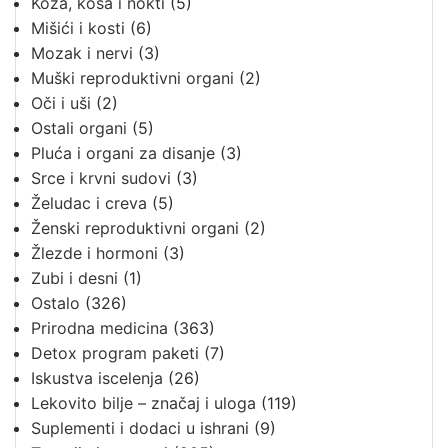
Koža, kosa i nokti
(5)
Mišići i kosti
(6)
Mozak i nervi
(3)
Muški reproduktivni organi
(2)
Oči i uši
(2)
Ostali organi
(5)
Pluća i organi za disanje
(3)
Srce i krvni sudovi
(3)
Želudac i creva
(5)
Ženski reproduktivni organi
(2)
Žlezde i hormoni
(3)
Zubi i desni
(1)
Ostalo
(326)
Prirodna medicina
(363)
Detox program paketi
(7)
Iskustva iscelenja
(26)
Lekovito bilje – značaj i uloga
(119)
Suplementi i dodaci u ishrani
(9)