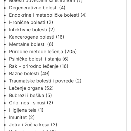
Bolesti povezane sa ishranom
(7)
Degenerativne bolesti
(4)
Endokrine i metaboličke bolesti
(4)
Hronične bolesti
(2)
Infektivne bolesti
(2)
Kancerogene bolesti
(16)
Mentalne bolesti
(6)
Prirodne metode lečenja
(205)
Psihičke bolesti i stanja
(6)
Rak – prirodno lečenje
(16)
Razne bolesti
(49)
Traumatske bolesti i povrede
(2)
Lečenje organa
(52)
Bubrezi i bešika
(5)
Grlo, nos i sinusi
(2)
Higijena tela
(1)
Imunitet
(2)
Jetra i žučna kesa
(3)