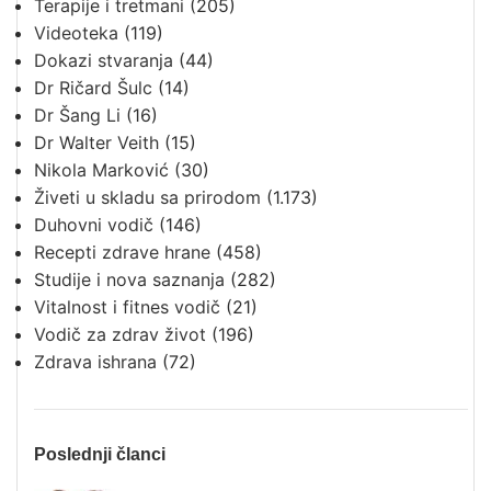
Terapije i tretmani
(205)
Videoteka
(119)
Dokazi stvaranja
(44)
Dr Ričard Šulc
(14)
Dr Šang Li
(16)
Dr Walter Veith
(15)
Nikola Marković
(30)
Živeti u skladu sa prirodom
(1.173)
Duhovni vodič
(146)
Recepti zdrave hrane
(458)
Studije i nova saznanja
(282)
Vitalnost i fitnes vodič
(21)
Vodič za zdrav život
(196)
Zdrava ishrana
(72)
Poslednji članci