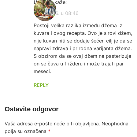
Urednik
kaže:
9. jul 2026. u 08:46
Postoji velika razlika između džema iz
kuvara i ovog recepta. Ovo je sirovi džem,
nije kuvan niti se dodaje šećer, cilj je da se
napravi zdrava i prirodna varijanta džema.
S obzirom da se ovaj džem ne pasterizuje
on se čuva u frižderu i može trajati par
meseci.
REPLY
Ostavite odgovor
Vaša adresa e-pošte neće biti objavljena.
Neophodna
polja su označena
*