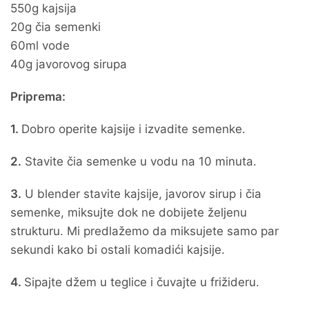
550g kajsija
20g čia semenki
60ml vode
40g javorovog sirupa
Priprema:
1.
Dobro operite kajsije i izvadite semenke.
2.
Stavite čia semenke u vodu na 10 minuta.
3.
U blender stavite kajsije, javorov sirup i čia
semenke, miksujte dok ne dobijete željenu
strukturu. Mi predlažemo da miksujete samo par
sekundi kako bi ostali komadići kajsije.
4.
Sipajte džem u teglice i čuvajte u frižideru.