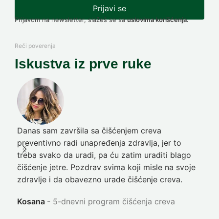
Prijavi se
Prijavom na newsletter, slažeš se sa
uslovima korišćenja.
Reči poverenja
Iskustva iz prve ruke
Danas sam završila sa čišćenjem creva
Pre
preventivno radi unapređenja zdravlja, jer to
poč
treba svako da uradi, pa ću zatim uraditi blago
nep
čišćenje jetre. Pozdrav svima koji misle na svoje
sja
zdravlje i da obavezno urade čišćenje creva.
Ni
Kosana
5-dnevni program čišćenja creva