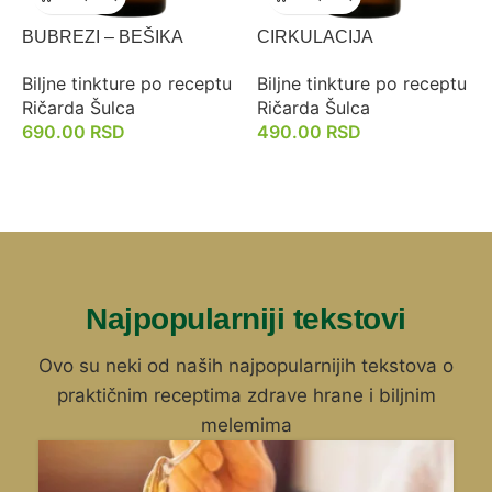
BUBREZI – BEŠIKA
CIRKULACIJA
Biljne tinkture po receptu
Biljne tinkture po receptu
Ričarda Šulca
Ričarda Šulca
690.00
RSD
490.00
RSD
Najpopularniji tekstovi
Ovo su neki od naših najpopularnijih tekstova o
praktičnim receptima zdrave hrane i biljnim
melemima