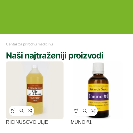
Centar za prirodnu medicinu
Naši najtraženiji proizvodi
RICINUSOVO ULjE
IMUNO #1