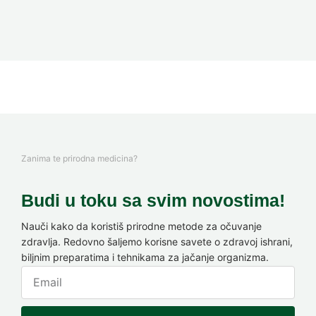
Zanima te prirodna medicina?
Budi u toku sa svim novostima!
Nauči kako da koristiš prirodne metode za očuvanje
zdravlja. Redovno šaljemo korisne savete o zdravoj ishrani,
biljnim preparatima i tehnikama za jačanje organizma.