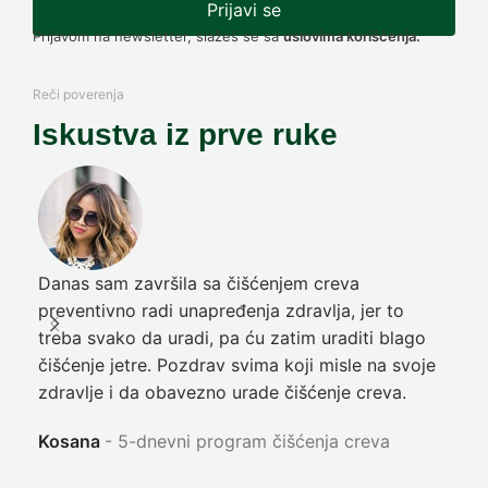
Prijavi se
Prijavom na newsletter, slažeš se sa
uslovima korišćenja.
Reči poverenja
Iskustva iz prve ruke
Danas sam završila sa čišćenjem creva
Pre
preventivno radi unapređenja zdravlja, jer to
poč
treba svako da uradi, pa ću zatim uraditi blago
nep
čišćenje jetre. Pozdrav svima koji misle na svoje
sja
zdravlje i da obavezno urade čišćenje creva.
Ni
Kosana
5-dnevni program čišćenja creva