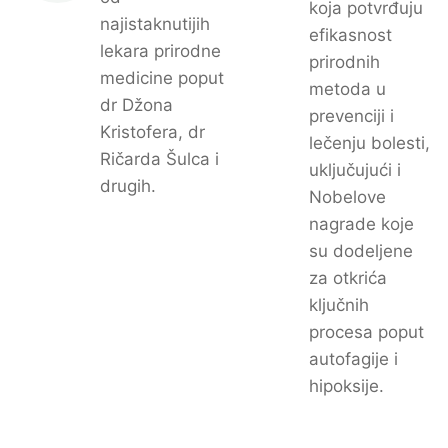
koja potvrđuju
najistaknutijih
efikasnost
lekara prirodne
prirodnih
medicine poput
metoda u
dr Džona
prevenciji i
Kristofera, dr
lečenju bolesti,
Ričarda Šulca i
uključujući i
drugih.
Nobelove
nagrade koje
su dodeljene
za otkrića
ključnih
procesa poput
autofagije i
hipoksije.