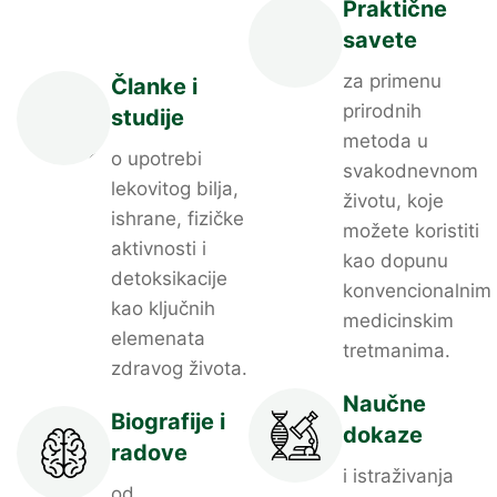
Praktične
savete
za primenu
Članke i
prirodnih
studije
metoda u
o upotrebi
svakodnevnom
lekovitog bilja,
životu, koje
ishrane, fizičke
možete koristiti
aktivnosti i
kao dopunu
detoksikacije
konvencionalnim
kao ključnih
medicinskim
elemenata
tretmanima.
zdravog života.
Naučne
Biografije i
dokaze
radove
i istraživanja
od