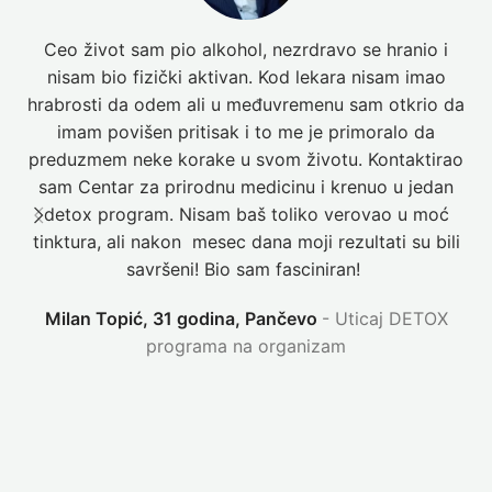
Ceo život sam pio alkohol, nezrdravo se hranio i
nisam bio fizički aktivan. Kod lekara nisam imao
hrabrosti da odem ali u međuvremenu sam otkrio da
imam povišen pritisak i to me je primoralo da
preduzmem neke korake u svom životu. Kontaktirao
sam Centar za prirodnu medicinu i krenuo u jedan
detox program. Nisam baš toliko verovao u moć
N
tinktura, ali nakon mesec dana moji rezultati su bili
savršeni! Bio sam fasciniran!
Milan Topić, 31 godina, Pančevo
Uticaj DETOX
programa na organizam
P