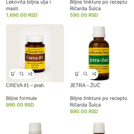
Lekovita biljna ulja i
Biljne tinkture po receptu
masti
Ričarda Šulca
1,690.00
RSD
590.00
RSD
CREVA #1 – prah
JETRA – ŽUČ
Biljne formule
Biljne tinkture po receptu
990.00
RSD
Ričarda Šulca
690.00
RSD