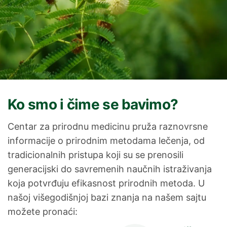
Ko smo i čime se bavimo?
LEKAR LEČI,
Centar za prirodnu medicinu pruža raznovrsne
PRIRODA IZLEČI
informacije o prirodnim metodama lečenja, od
tradicionalnih pristupa koji su se prenosili
generacijski do savremenih naučnih istraživanja
Sajt je posvećen tebi koji veruješ da priroda
koja potvrđuju efikasnost prirodnih metoda. U
može više, nudimo ti znanje, podršku i prirodne
našoj višegodišnjoj bazi znanja na našem sajtu
metode za iscelenje tela, uma i duha - iskoristi
možete pronaći:
ono najbolje što ti priroda nudi.