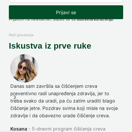
Prijavi se
Prijavom na newsletter, slažeš se sa
uslovima korišćenja.
Reči poverenja
Iskustva iz prve ruke
Danas sam završila sa čišćenjem creva
Pre
preventivno radi unapređenja zdravlja, jer to
poč
treba svako da uradi, pa ću zatim uraditi blago
nep
čišćenje jetre. Pozdrav svima koji misle na svoje
sja
zdravlje i da obavezno urade čišćenje creva.
Ni
Kosana
5-dnevni program čišćenja creva