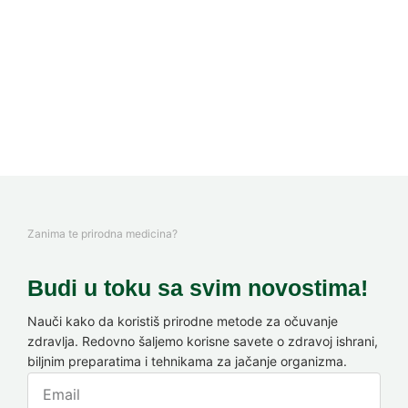
Zanima te prirodna medicina?
Budi u toku sa svim novostima!
Nauči kako da koristiš prirodne metode za očuvanje
zdravlja. Redovno šaljemo korisne savete o zdravoj ishrani,
biljnim preparatima i tehnikama za jačanje organizma.