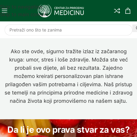
Skip to navigation
Skip to main content
IZRADA PROGRAMA ISHRANE
Ako ste ovde, sigurno tražite izlaz iz začaranog
kruga: umor, stres i loše zdravlje. Možda ste već
probali sve dijete, ali bez rezultata. Zajedno
možemo kreirati personalizovan plan ishrane
prilagođen vašim potrebama i ciljevima. Naš pristup
se temelji na principima prirodne medicine i zdravog
načina života koji promovišemo na našem sajtu.
Da li je ovo prava stvar za vas?