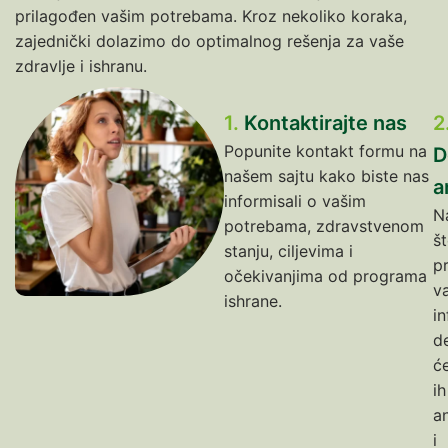
prilagođen vašim potrebama. Kroz nekoliko koraka,
zajednički dolazimo do optimalnog rešenja za vaše
zdravlje i ishranu.
1.
Kontaktirajte nas
2
Popunite kontakt formu na
D
našem sajtu kako biste nas
a
informisali o vašim
N
potrebama, zdravstvenom
š
stanju, ciljevima i
p
očekivanjima od programa
v
ishrane.
in
d
ć
ih
an
i