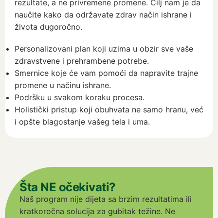
rezultate, a ne privremene promene. Cilj nam je da
naučite kako da održavate zdrav način ishrane i
života dugoročno.
Personalizovani plan koji uzima u obzir sve vaše
zdravstvene i prehrambene potrebe.
Smernice koje će vam pomoći da napravite trajne
promene u načinu ishrane.
Podršku u svakom koraku procesa.
Holistički pristup koji obuhvata ne samo hranu, već
i opšte blagostanje vašeg tela i uma.
Šta NE očekivati?
Naš program nije dijeta sa brzim rezultatima ili
kratkoročna solucija za gubitak težine. Ne