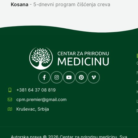
Kosana
5-dnevni program čišćenja creva
+381 64 37 08 819
cpm.premier@gmail.com
Kruševac, Srbija
Autorska prava © 2026 Centar za prirodnu medicinu. Sva