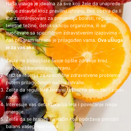
Naša usluga je idealna za sve koji žele da unaprede
svoje zdravlje kroz pravilnu ishranu. Bez obzira da li
ste zainteresovani za prevenciju bolesti, regulaciju
telesne težine, detoksikaciju organizma, ili se
suočavate sa specifičnim zdravstvenim izazovima –
naš program ishrane je prilagođen vama.
Ova usluga
je za vas ako:
Želite da poboljšate svoje
opšte zdravlje
kroz
pravilnu i balansiranu ishranu.
Tražite rešenja za specifične zdravstvene probleme
putem prilagođenog načina ishrane.
Želite da regulišete telesnu težinu na prirodan i zdrav
način.
Interesuje vas
detoksikacija
tela i povećanje nivoa
energije.
Želite da se hranite na način koji podržava prirodni
balans vašeg tela i uma.