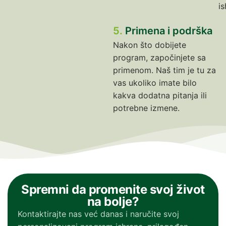
is
5.
Primena i podrška
Nakon što dobijete
program, započinjete sa
primenom. Naš tim je tu za
vas ukoliko imate bilo
kakva dodatna pitanja ili
potrebne izmene.
Spremni da promenite svoj život
na bolje?
Kontaktirajte nas već danas i naručite svoj