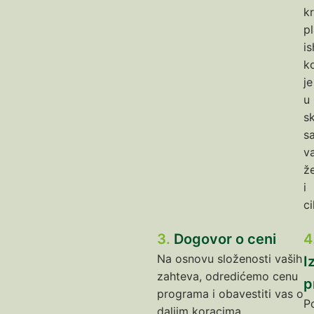
kr
p
i
ko
je
u
s
s
v
ž
i
ci
3.
Dogovor o ceni
4
Na osnovu složenosti vaših
I
zahteva, odredićemo cenu
p
programa i obavestiti vas o
P
daljim koracima.