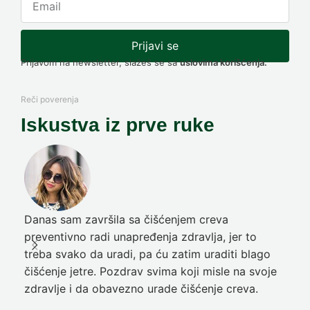
Prijavi se
Prijavom na newsletter, slažeš se sa
uslovima korišćenja.
Reči poverenja
Iskustva iz prve ruke
Danas sam završila sa čišćenjem creva
Pre
preventivno radi unapređenja zdravlja, jer to
poč
treba svako da uradi, pa ću zatim uraditi blago
nep
čišćenje jetre. Pozdrav svima koji misle na svoje
sja
zdravlje i da obavezno urade čišćenje creva.
Ni