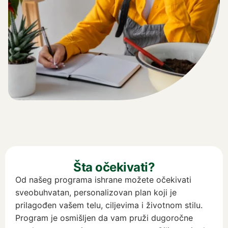
Šta očekivati?
Od našeg programa ishrane možete očekivati
sveobuhvatan, personalizovan plan koji je
prilagođen vašem telu, ciljevima i životnom stilu.
Program je osmišljen da vam pruži dugoročne