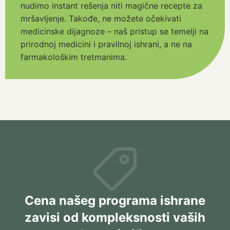
nudimo instant rešenja niti magične recepte za
mršavljenje. Takođe, ne možete očekivati
medicinske dijagnoze – naš pristup se temelji na
prirodnoj medicini i pravilnoj ishrani, a ne na
farmakološkim tretmanima.
Cena našeg programa ishrane
zavisi od kompleksnosti vaših