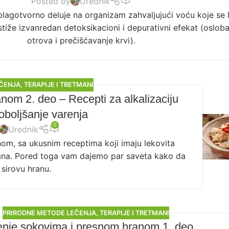
Posted by
Urednik
lagotvorno deluje na organizam zahvaljujući voću koje se l
stiže izvanredan detoksikacioni i depurativni efekat (oslob
otrova i prečišćavanje krvi).
ČENJA
,
TERAPIJE I TRETMANI
om 2. deo – Recepti za alkalizaciju
oboljšanje varenja
0
Urednik
nom, sa ukusnim receptima koji imaju lekovita
 dana. Pored toga vam dajemo par saveta kako da
 sirovu hranu.
PRIRODNE METODE LEČENJA
,
TERAPIJE I TRETMANI
nje sokovima i presnom hranom 1. deo