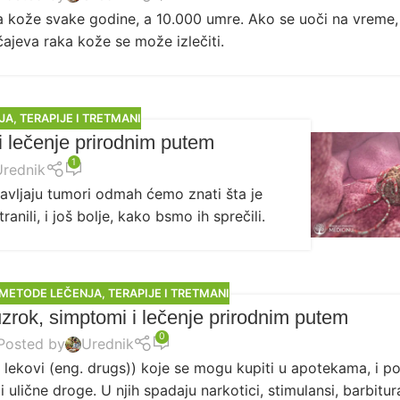
 kože svake godine, a 10.000 umre. Ako se uoči na vreme,
ajeva raka kože se može izlečiti.
JA
,
TERAPIJE I TRETMANI
i lečenje prirodnim putem
1
Urednik
avljaju tumori odmah ćemo znati šta je
ili, i još bolje, kako bsmo ih sprečili.
 METODE LEČENJA
,
TERAPIJE I TRETMANI
uzrok, simptomi i lečenje prirodnim putem
0
Posted by
Urednik
 lekovi (eng. drugs)) koje se mogu kupiti u apotekama, i po
 ulične droge. U njih spadaju narkotici, stimulansi, barbitura