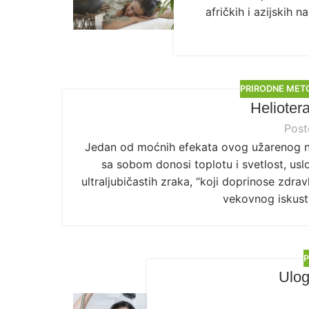
afričkih i azijskih
PRIRODNE MET
Helioter
Post
Jedan od moćnih efekata ovog užarenog neb
sa sobom donosi toplotu i svetlost, usl
ultraljubičastih zraka, “koji doprinose zdrav
vekovnog iskust
P
Ulog