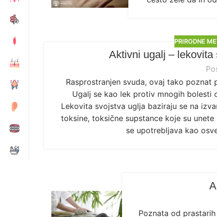
PRIRODNE ME
Aktivni ugalj – lekovita
Po
Rasprostranjen svuda, ovaj tako poznat 
Ugalj se kao lek protiv mnogih bolesti 
Lekovita svojstva uglja baziraju se na izv
toksine, toksične supstance koje su unete 
se upotrebljava kao osveži
A
Poznata od prastarih