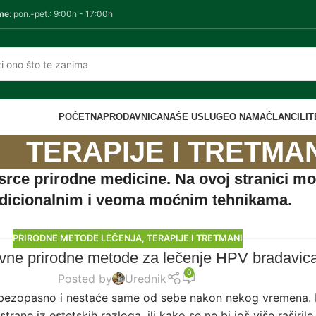
me
: pon.-pet.: 9:00h - 17:00h
POČETNA
PRODAVNICA
NAŠE USLUGE
O NAMA
ČLANCI
LI
TERAPIJE I TRETMA
 srce prirodne medicine. Na ovoj stranici m
adicionalnim i veoma moćnim tehnikama.
PRIRODNE METODE LEČENJA
,
TERAPIJE I TRETMANI
vne prirodne metode za lečenje HPV bradavic
0
Posted by
Urednik
 bezopasno i nestaće same od sebe nakon nekog vremena. Ip
trane iz estetskih razloga, ili kako se ne bi još više raširile