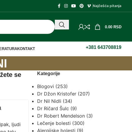
Najčešća pitanja
0.00
RSD
+381 643708819
TERATURA
KONTAKT
NI
ožete se
Kategorije
Blogovi
(253)
Dr Džon Kristofer
(207)
Dr Nil Nidli
(34)
a
Dr Ričard Šulc
(9)
Dr Robert Mendelson
(3)
Lečenje bolesti
(300)
ak, ljudi
Alergijske bolesti
(9)
 po telu.