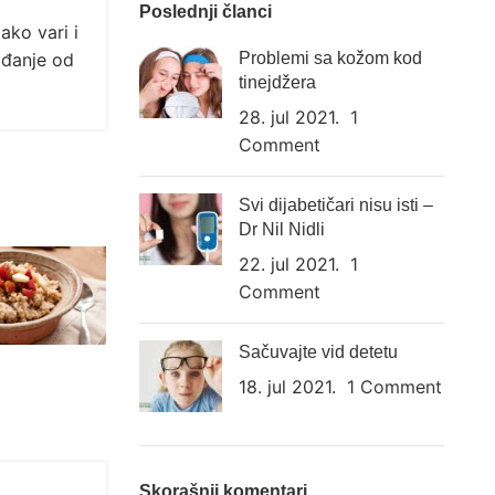
Poslednji članci
ako vari i
Problemi sa kožom kod
ađanje od
tinejdžera
28. jul 2021.
1
Comment
Svi dijabetičari nisu isti –
Dr Nil Nidli
22. jul 2021.
1
Comment
Sačuvajte vid detetu
18. jul 2021.
1 Comment
Skorašnji komentari