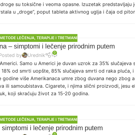
 droge su toksične i veoma opasne. Izuzetak predstavljaju 
stala u „droge“, poput tableta aktivnog uglja i čaja od pit
 METODE LEČENJA
,
TERAPIJE I TRETMANI
a – simptomi i lečenje prirodnim putem
0
Posted by
Urednik
Americi. Samo u Americi je duvan uzrok za 35% slučajeva 
, 18% od smrti uopšte, 85% slučajeva smrti od raka pluća, 
ake godine više Amerikanaca umre zbog duvana nego zbog a
a ili samoubistava. Cigarete, i njima slični proizvodi, jesu e
k, koji skraćuju život za 15-20 godina.
 METODE LEČENJA
,
TERAPIJE I TRETMANI
, simptomi i lečenje prirodnim putem
0