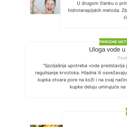
U drugom članku o prim
hidroterapijskih metoda. Zb
ć
PRIRODNE MET
Uloga vode u p
Pos
“Spoljašnja upotreba vode predstavlja j
regulisanje krvotoka. Hladna ili osvežavaj
kupka otvara pore na koži i na ovaj način
kupke deluju umirujuće na 