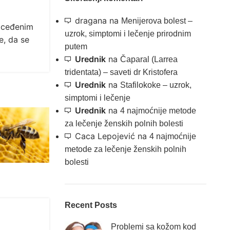
dragana
na
Menijerova bolest –
e ceđenim
uzrok, simptomi i lečenje prirodnim
e, da se
putem
Urednik
na
Čaparal (Larrea
tridentata) – saveti dr Kristofera
Urednik
na
Stafilokoke – uzrok,
simptomi i lečenje
Urednik
na
4 najmoćnije metode
za lečenje ženskih polnih bolesti
Caca Lepojević
na
4 najmoćnije
metode za lečenje ženskih polnih
bolesti
Recent Posts
Problemi sa kožom kod