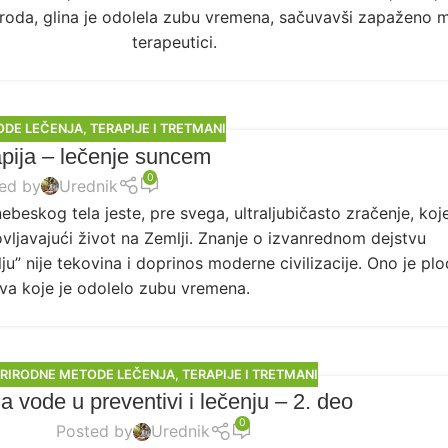
 naroda, glina je odolela zubu vremena, sačuvavši zapaženo 
terapeutici.
ODE LEČENJA
,
TERAPIJE I TRETMANI
apija – lečenje suncem
0
ed by
Urednik
eskog tela jeste, pre svega, ultraljubičasto zračenje, koj
ovljavajući život na Zemlji. Znanje o izvanrednom dejstvu
lju” nije tekovina i doprinos moderne civilizacije. Ono je plo
va koje je odolelo zubu vremena.
RIRODNE METODE LEČENJA
,
TERAPIJE I TRETMANI
a vode u preventivi i lečenju – 2. deo
0
Posted by
Urednik