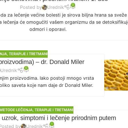
0
Posted by
Urednik
a za lečenje većine bolesti je sirova biljna hrana sa svež
lečenja će omogućiti vašem organizmu da se detoksifikuj
odmori i oporavi.
ENJA
,
TERAPIJE I TRETMANI
 proizvodima) – dr. Donald Miler
0
Urednik
injim proizvodima. Iako postoji mnogo vrsta
oliko saveta koje nam daje dr Donald Miler.
 METODE LEČENJA
,
TERAPIJE I TRETMANI
uzrok, simptomi i lečenje prirodnim putem
1
Posted by
Urednik