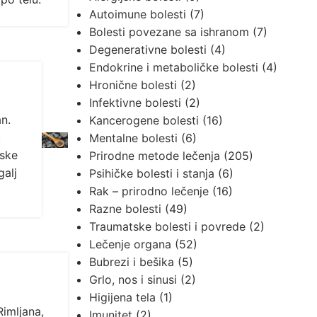
Autoimune bolesti
(7)
Bolesti povezane sa ishranom
(7)
Degenerativne bolesti
(4)
Endokrine i metaboličke bolesti
(4)
Hronične bolesti
(2)
Infektivne bolesti
(2)
n.
Kancerogene bolesti
(16)
.
Mentalne bolesti
(6)
jske
Prirodne metode lečenja
(205)
galj
Psihičke bolesti i stanja
(6)
Rak – prirodno lečenje
(16)
Razne bolesti
(49)
Traumatske bolesti i povrede
(2)
Lečenje organa
(52)
Bubrezi i bešika
(5)
Grlo, nos i sinusi
(2)
Higijena tela
(1)
Rimljana,
Imunitet
(2)