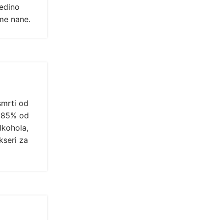
jedino
ome nane.
smrti od
i 85% od
lkohola,
kseri za