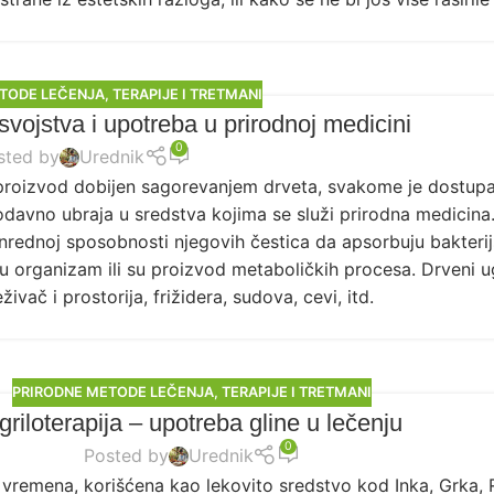
TODE LEČENJA
,
TERAPIJE I TRETMANI
 svojstva i upotreba u prirodnoj medicini
0
sted by
Urednik
proizvod dobijen sagorevanjem drveta, svakome je dostupa
odavno ubraja u sredstva kojima se služi prirodna medicina
anrednoj sposobnosti njegovih čestica da apsorbuju bakteri
u organizam ili su proizvod metaboličkih procesa. Drveni u
vač i prostorija, frižidera, sudova, cevi, itd.
PRIRODNE METODE LEČENJA
,
TERAPIJE I TRETMANI
griloterapija – upotreba gline u lečenju
0
Posted by
Urednik
 vremena, korišćena kao lekovito sredstvo kod Inka, Grka, 