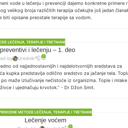
eni vode u lečenju i prevenciji dajemo konkretne primere r
og velikog broja različitih terapija očekujte još jedan član
e biti opisane preostale terapije sa vodom.
ODE LEČENJA
,
TERAPIJE I TRETMANI
reventivi i lečenju – 1. deo
0
ted by
Urednik
edno od najjednostavnijih i najdelotvornijih sredstava za
uća kupka predstavlja odlično sredstvo za jačanje tela. Topl
 po maže izlučivanje nečistoće iz organizma. Tople i mlake
živce i ujednačuju krvotok.” - Dr Džon Smit.
PRIRODNE METODE LEČENJA
,
TERAPIJE I TRETMANI
Lečenje voćem
0