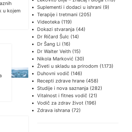
aznih
Suplementi i dodaci u ishrani
(9)
ak u kojem
Terapije i tretmani
(205)
Videoteka
(119)
Dokazi stvaranja
(44)
Dr Ričard Šulc
(14)
Dr Šang Li
(16)
Dr Walter Veith
(15)
Nikola Marković
(30)
Živeti u skladu sa prirodom
(1.173)
Duhovni vodič
(146)
a
Recepti zdrave hrane
(458)
Studije i nova saznanja
(282)
Vitalnost i fitnes vodič
(21)
Vodič za zdrav život
(196)
Zdrava ishrana
(72)