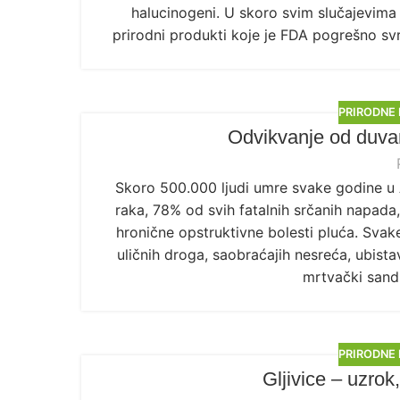
halucinogeni. U skoro svim slučajevima
prirodni produkti koje je FDA pogrešno svr
PRIRODNE
Odvikvanje od duvan
Skoro 500.000 ljudi umre svake godine u 
raka, 78% od svih fatalnih srčanih napada
hronične opstruktivne bolesti pluća. Sv
uličnih droga, saobraćajih nesreća, ubistav
mrtvački sandu
PRIRODNE
Gljivice – uzrok