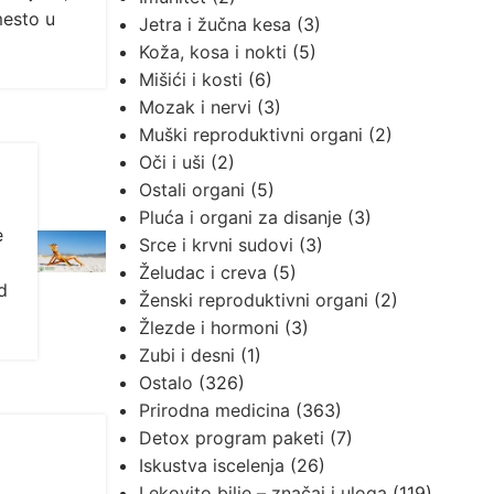
mesto u
Jetra i žučna kesa
(3)
Koža, kosa i nokti
(5)
Mišići i kosti
(6)
Mozak i nervi
(3)
Muški reproduktivni organi
(2)
Oči i uši
(2)
Ostali organi
(5)
Pluća i organi za disanje
(3)
e
Srce i krvni sudovi
(3)
Želudac i creva
(5)
d
Ženski reproduktivni organi
(2)
Žlezde i hormoni
(3)
Zubi i desni
(1)
Ostalo
(326)
Prirodna medicina
(363)
Detox program paketi
(7)
Iskustva iscelenja
(26)
Lekovito bilje – značaj i uloga
(119)