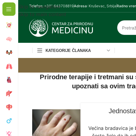
Skip to navigation
Telefon
: +381 643708819
Adresa
: Kruševac, Srbija
Radno vre
Skip to main content
KATEGORIJE ČLANAKA
Prirodne terapije i tretmani su
upoznati sa ovim tr
Jednosta
Većina bradavica je
često žele da ih ods