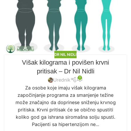
DR NIL NIDLI
Višak kilograma i povišen krvni
pritisak – Dr Nil Nidli
0
Urednik
Za osobe koje imaju višak kilograma
započinjanje programa za smanjenje težine
može značajno da doprinese sniženju krvnog
pritiska. Krvni pritisak će se obično spustiti
koliko god ga ishrana siromašna solju spusti.
Pacijenti sa hipertenzijom ne...