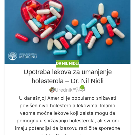
DR NIL NIDLI
Upotreba lekova za umanjenje
holesterola – Dr. Nil Nidli
0
Urednik
U današnjoj Americi je popularno snižavati
povišen nivo holesterola lekovima. Imamo
veoma moćne lekove koji zaista mogu da
pomognu u snižavanju holesterola, ali svi oni
imaju potencijal da izazovu različite sporedne