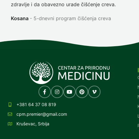
zdravlje i da obavezno urade čišćenje creva.
Ni
Kosana
5-dnevni program čišćenja creva
+381 64 37 08 819
cpm.premier@gmail.com
Kruševac, Srbija