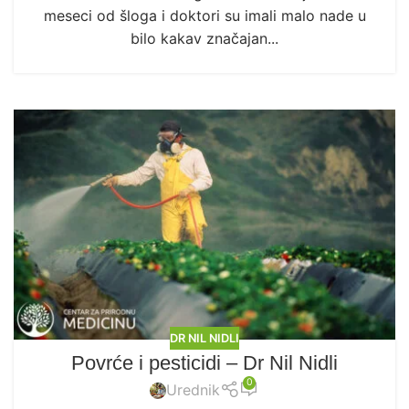
meseci od šloga i doktori su imali malo nade u
bilo kakav značajan...
DR NIL NIDLI
Povrće i pesticidi – Dr Nil Nidli
0
Urednik