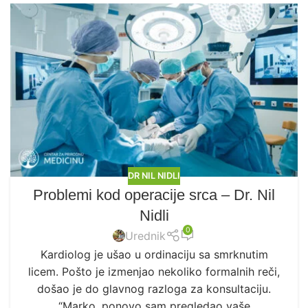
DR NIL NIDLI
Problemi kod operacije srca – Dr. Nil
Nidli
0
Urednik
Kardiolog je ušao u ordinaciju sa smrknutim
licem. Pošto je izmenjao nekoliko formalnih reči,
došao je do glavnog razloga za konsultaciju.
“Marko, ponovo sam pregledao vaše