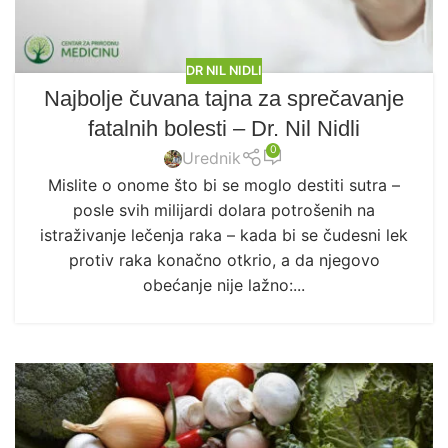
DR NIL NIDLI
Najbolje čuvana tajna za sprečavanje
fatalnih bolesti – Dr. Nil Nidli
0
Urednik
Mislite o onome što bi se moglo destiti sutra –
posle svih milijardi dolara potrošenih na
istraživanje lečenja raka – kada bi se čudesni lek
protiv raka konačno otkrio, a da njegovo
obećanje nije lažno:...