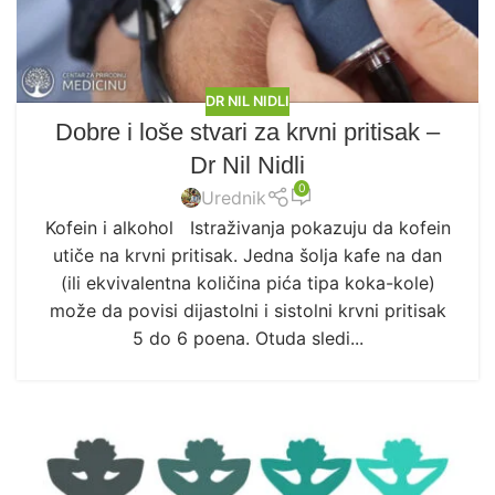
DR NIL NIDLI
Dobre i loše stvari za krvni pritisak –
Dr Nil Nidli
0
Urednik
Kofein i alkohol Istraživanja pokazuju da kofein
utiče na krvni pritisak. Jedna šolja kafe na dan
(ili ekvivalentna količina pića tipa koka-kole)
može da povisi dijastolni i sistolni krvni pritisak
5 do 6 poena. Otuda sledi...