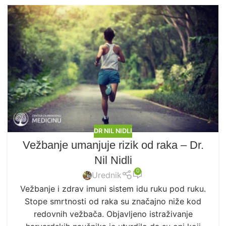
DR NIL NIDLI
Vežbanje umanjuje rizik od raka – Dr.
Nil Nidli
0
Urednik
Vežbanje i zdrav imuni sistem idu ruku pod ruku.
Stope smrtnosti od raka su značajno niže kod
redovnih vežbača. Objavljeno istraživanje