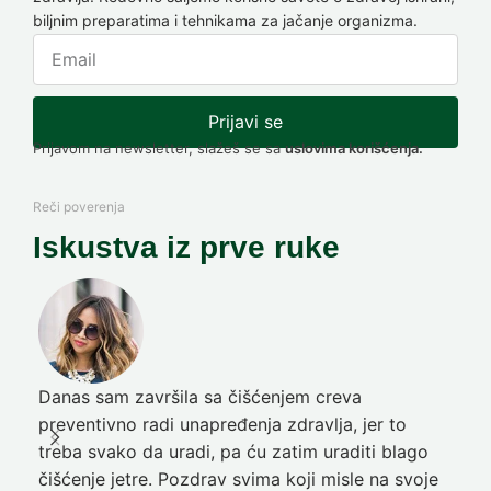
biljnim preparatima i tehnikama za jačanje organizma.
Prijavi se
Prijavom na newsletter, slažeš se sa
uslovima korišćenja.
Reči poverenja
Iskustva iz prve ruke
Danas sam završila sa čišćenjem creva
Pre
preventivno radi unapređenja zdravlja, jer to
poč
treba svako da uradi, pa ću zatim uraditi blago
nep
čišćenje jetre. Pozdrav svima koji misle na svoje
sja