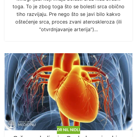
toga. To je zbog toga što se bolesti srca obično
tiho razvijaju. Pre nego što se javi bilo kakvo
oštećenje srca, proces zvani ateroskleroza (ili
“otvrdnjavanje arterija”)...
DR NIL NIDLI