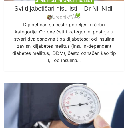
DR NIL NIDLI
,
HRONIČNE BOLESTI
Svi dijabetičari nisu isti – Dr Nil Nidli
0
Urednik
Dijabetičari su često podeljeni u četiri
kategorije. Od ove četiri kategorije, postoje u
stvari dva osnovna tipa dijabetesa: od insulina
zavisni dijabetes melitus (insulin-dependent
diabetes mellitus, IDDM), često označen kao tip
I, i od insulina...