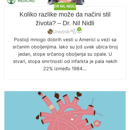
DR NIL NIDLI
Koliko razlike može da načini stil
života? – Dr. Nil Nidli
0
Urednik
Postoji mnogo dobrih vesti u Americi u vezi sa
srčanim oboljenjima. Iako su još uvek ubica broj
jedan, stope srčanog oboljenja su opale. U
stvari, stopa smrtnosti od infarkta je pala nekih
22% između 1984....