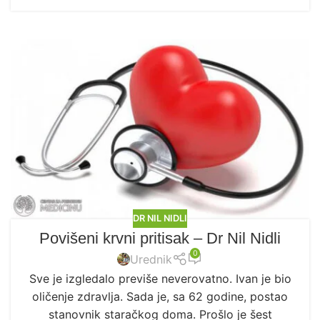
DR NIL NIDLI
Povišeni krvni pritisak – Dr Nil Nidli
0
Urednik
Sve je izgledalo previše neverovatno. Ivan je bio
oličenje zdravlja. Sada je, sa 62 godine, postao
stanovnik staračkog doma. Prošlo je šest