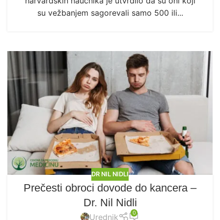
harvardskih naučnika je utvrdilo da su oni koji
su vežbanjem sagorevali samo 500 ili...
DR NIL NIDLI
Prečesti obroci dovode do kancera –
Dr. Nil Nidli
0
Urednik