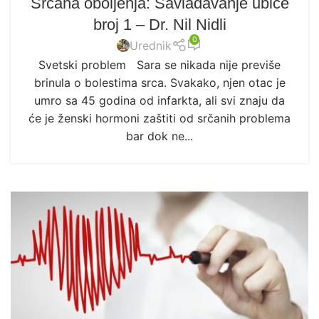
Srčana oboljenja: Savladavanje ubice
broj 1 – Dr. Nil Nidli
0
Urednik
Svetski problem Sara se nikada nije previše
brinula o bolestima srca. Svakako, njen otac je
umro sa 45 godina od infarkta, ali svi znaju da
će je ženski hormoni zaštiti od srčanih problema
bar dok ne...