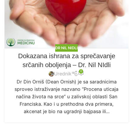
DR NIL NIDLI
Dokazana ishrana za sprečavanje
srčanih oboljenja – Dr. Nil NIdli
0
Urednik
Dr Din Orniš (Dean Ornish) je sa saradnicima
sproveo istraživanje nazvano “Procena uticaja
načina života na srce” u zalivskoj oblasti San
Franciska. Kao i u prethodna dva primera,
akcenat je bio na ugradnji bajpasa ili...