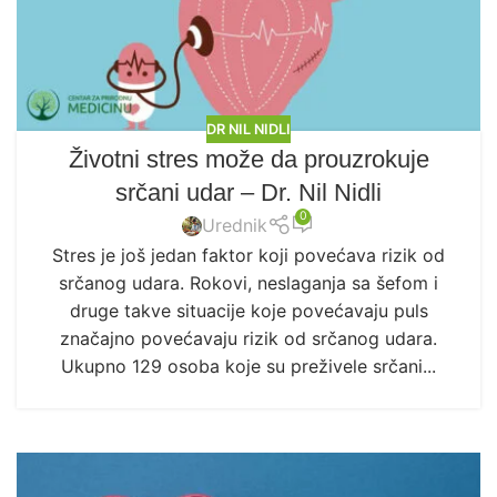
DR NIL NIDLI
Životni stres može da prouzrokuje
srčani udar – Dr. Nil Nidli
0
Urednik
Stres je još jedan faktor koji povećava rizik od
srčanog udara. Rokovi, neslaganja sa šefom i
druge takve situacije koje povećavaju puls
značajno povećavaju rizik od srčanog udara.
Ukupno 129 osoba koje su preživele srčani...