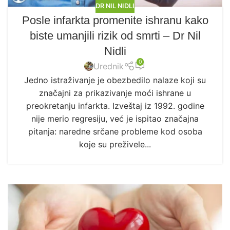
DR NIL NIDLI
Posle infarkta promenite ishranu kako
biste umanjili rizik od smrti – Dr Nil
Nidli
0
Urednik
Jedno istraživanje je obezbedilo nalaze koji su
značajni za prikazivanje moći ishrane u
preokretanju infarkta. Izveštaj iz 1992. godine
nije merio regresiju, već je ispitao značajna
pitanja: naredne srčane probleme kod osoba
koje su preživele...