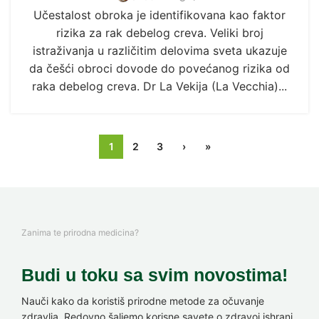
Učestalost obroka je identifikovana kao faktor
rizika za rak debelog creva. Veliki broj
istraživanja u različitim delovima sveta ukazuje
da češći obroci dovode do povećanog rizika od
raka debelog creva. Dr La Vekija (La Vecchia)...
1
2
3
›
»
Zanima te prirodna medicina?
Budi u toku sa svim novostima!
Nauči kako da koristiš prirodne metode za očuvanje
zdravlja. Redovno šaljemo korisne savete o zdravoj ishrani,