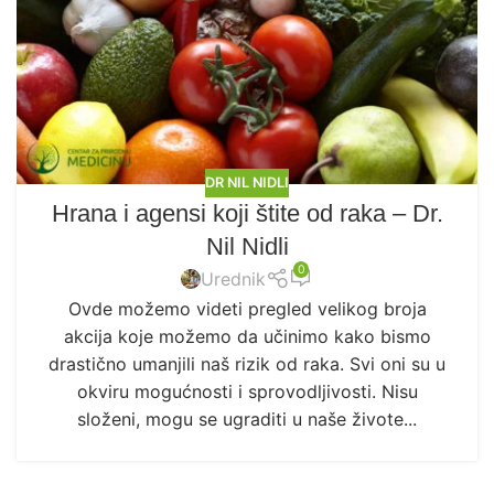
DR NIL NIDLI
Hrana i agensi koji štite od raka – Dr.
Nil Nidli
0
Urednik
Ovde možemo videti pregled velikog broja
akcija koje možemo da učinimo kako bismo
drastično umanjili naš rizik od raka. Svi oni su u
okviru mogućnosti i sprovodljivosti. Nisu
složeni, mogu se ugraditi u naše živote...