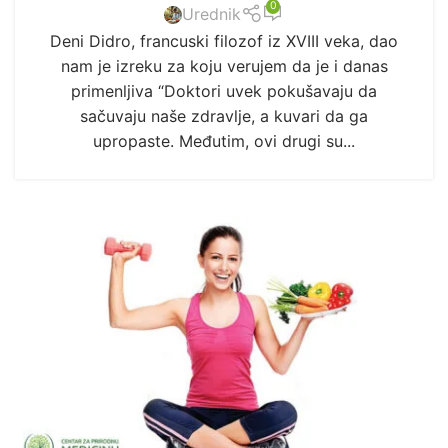
0
Urednik
Deni Didro, francuski filozof iz XVIII veka, dao
nam je izreku za koju verujem da je i danas
primenljiva “Doktori uvek pokušavaju da
sačuvaju naše zdravlje, a kuvari da ga
upropaste. Međutim, ovi drugi su...