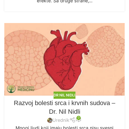
efekte. Sa druge strane,...
DR NIL NIDLI
Razvoj bolesti srca i krvnih sudova –
Dr. Nil Nidli
0
Urednik
Mnogi ljudi koji imaju bolesti srca nisu svesni