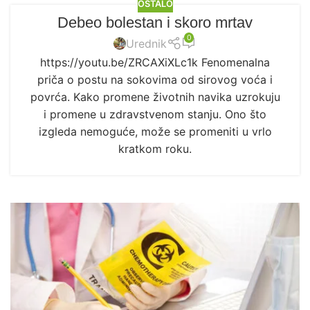
OSTALO
Debeo bolestan i skoro mrtav
0
Urednik
https://youtu.be/ZRCAXiXLc1k Fenomenalna
priča o postu na sokovima od sirovog voća i
povrća. Kako promene životnih navika uzrokuju
i promene u zdravstvenom stanju. Ono što
izgleda nemoguće, može se promeniti u vrlo
kratkom roku.