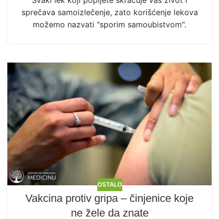
sprečava samoizlečenje, zato korišćenje lekova
možemo nazvati "sporim samoubistvom".
OSTALO
Vakcina protiv gripa – činjenice koje
ne žele da znate