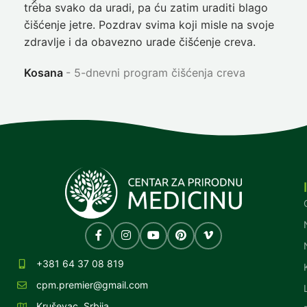
treba svako da uradi, pa ću zatim uraditi blago
nep
čišćenje jetre. Pozdrav svima koji misle na svoje
sja
zdravlje i da obavezno urade čišćenje creva.
Ni
Kosana
5-dnevni program čišćenja creva
+381 64 37 08 819
cpm.premier@gmail.com
Kruševac, Srbija