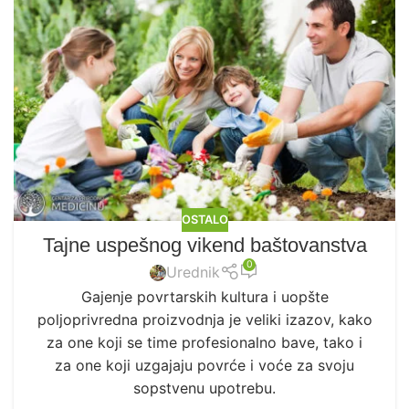
OSTALO
Tajne uspešnog vikend baštovanstva
0
Urednik
Gajenje povrtarskih kultura i uopšte
poljoprivredna proizvodnja je veliki izazov, kako
za one koji se time profesionalno bave, tako i
za one koji uzgajaju povrće i voće za svoju
sopstvenu upotrebu.