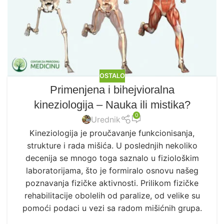
OSTALO
Primenjena i bihejvioralna
kineziologija – Nauka ili mistika?
0
Urednik
Kineziologija je proučavanje funkcionisanja,
strukture i rada mišića. U poslednjih nekoliko
decenija se mnogo toga saznalo u fiziološkim
laboratorijama, što je formiralo osnovu našeg
poznavanja fizičke aktivnosti. Prilikom fizičke
rehabilitacije obolelih od paralize, od velike su
pomoći podaci u vezi sa radom mišićnih grupa.