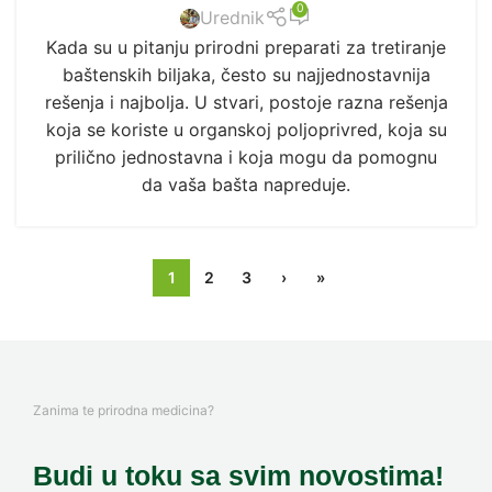
0
Urednik
Kada su u pitanju prirodni preparati za tretiranje
baštenskih biljaka, često su najjednostavnija
rešenja i najbolja. U stvari, postoje razna rešenja
koja se koriste u organskoj poljoprivred, koja su
prilično jednostavna i koja mogu da pomognu
da vaša bašta napreduje.
1
2
3
›
»
Zanima te prirodna medicina?
Budi u toku sa svim novostima!