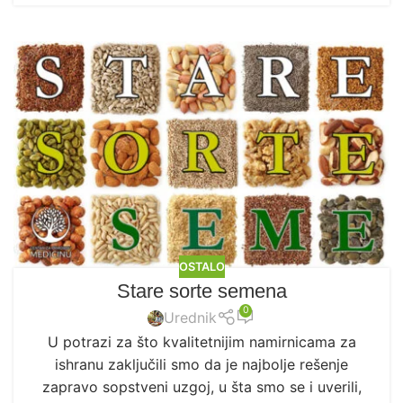
OSTALO
Stare sorte semena
0
Urednik
U potrazi za što kvalitetnijim namirnicama za
ishranu zaključili smo da je najbolje rešenje
zapravo sopstveni uzgoj, u šta smo se i uverili,