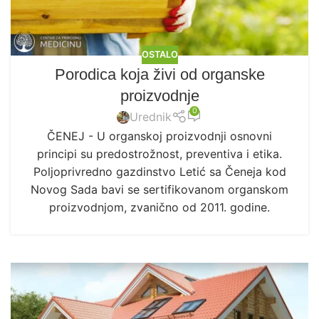
OSTALO
Porodica koja živi od organske
proizvodnje
0
Urednik
ČENEJ - U organskoj proizvodnji osnovni
principi su predostrožnost, preventiva i etika.
Poljoprivredno gazdinstvo Letić sa Čeneja kod
Novog Sada bavi se sertifikovanom organskom
proizvodnjom, zvanično od 2011. godine.