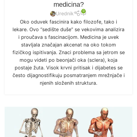
medicina?
0
Urednik
Oko oduvek fascinira kako filozofe, tako i
lekare. Ovo “sedište duše” se vekovima analizira
i proučava s fascinacijom. Medicina je uvek
stavljala značajan akcenat na oko tokom
fizičkog ispitivanja. Znaci problema sa jetrom se
mogu videti po beonjači oka (sclera), koja
postaje žuta. Visok krvni pritisak i dijabetes se
često dijagnostifikuju posmatranjem mrežnjače i
njenih složenih struktura.