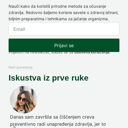
Nauči kako da koristiš prirodne metode za očuvanje
zdravlja. Redovno šaljemo korisne savete o zdravoj ishrani,
biljnim preparatima i tehnikama za jačanje organizma.
Prijavi se
Prijavom na newsletter, slažeš se sa
uslovima korišćenja.
Reči poverenja
Iskustva iz prve ruke
Danas sam završila sa čišćenjem creva
Pre
preventivno radi unapređenja zdravlja, jer to
poč