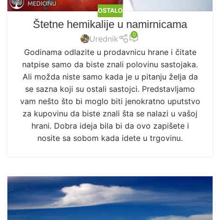
OSTALO
Štetne hemikalije u namirnicama
0
Urednik
Godinama odlazite u prodavnicu hrane i čitate
natpise samo da biste znali polovinu sastojaka.
Ali možda niste samo kada je u pitanju želja da
se sazna koji su ostali sastojci. Predstavljamo
vam nešto što bi moglo biti jenokratno uputstvo
za kupovinu da biste znali šta se nalazi u vašoj
hrani. Dobra ideja bila bi da ovo zapišete i
nosite sa sobom kada idete u trgovinu.