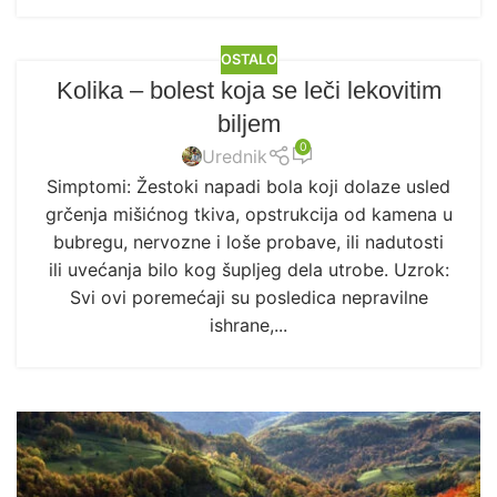
OSTALO
Kolika – bolest koja se leči lekovitim
biljem
0
Urednik
Simptomi: Žestoki napadi bola koji dolaze usled
grčenja mišićnog tkiva, opstrukcija od kamena u
bubregu, nervozne i loše probave, ili nadutosti
ili uvećanja bilo kog šupljeg dela utrobe. Uzrok:
Svi ovi poremećaji su posledica nepravilne
ishrane,...