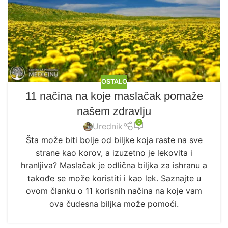
OSTALO
11 načina na koje maslačak pomaže
našem zdravlju
0
Urednik
Šta može biti bolje od biljke koja raste na sve
strane kao korov, a izuzetno je lekovita i
hranljiva? Maslačak je odlična biljka za ishranu a
takođe se može koristiti i kao lek. Saznajte u
ovom članku o 11 korisnih načina na koje vam
ova čudesna biljka može pomoći.