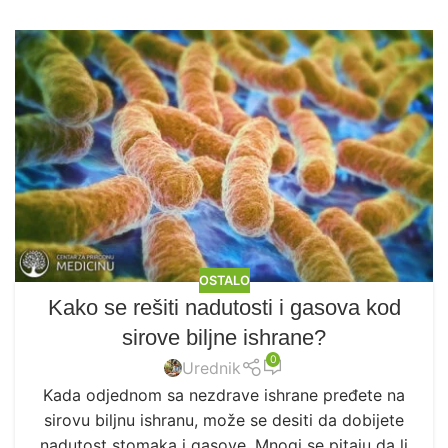
OSTALO
Kako se rešiti nadutosti i gasova kod
sirove biljne ishrane?
0
Urednik
Kada odjednom sa nezdrave ishrane pređete na
sirovu biljnu ishranu, može se desiti da dobijete
nadutost stomaka i gasove. Mnogi se pitaju da li