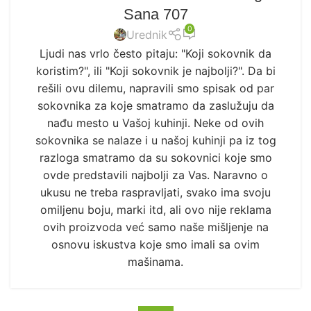
Sana 707
0
Urednik
Ljudi nas vrlo često pitaju: "Koji sokovnik da
koristim?", ili "Koji sokovnik je najbolji?". Da bi
rešili ovu dilemu, napravili smo spisak od par
sokovnika za koje smatramo da zaslužuju da
nađu mesto u Vašoj kuhinji. Neke od ovih
sokovnika se nalaze i u našoj kuhinji pa iz tog
razloga smatramo da su sokovnici koje smo
ovde predstavili najbolji za Vas. Naravno o
ukusu ne treba raspravljati, svako ima svoju
omiljenu boju, marki itd, ali ovo nije reklama
ovih proizvoda već samo naše mišljenje na
osnovu iskustva koje smo imali sa ovim
mašinama.