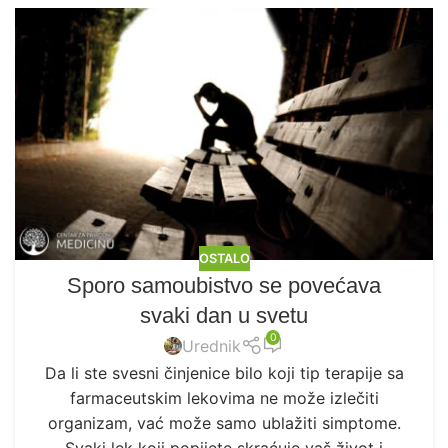
OSTALO
Sporo samoubistvo se povećava
svaki dan u svetu
0
Urednik
Da li ste svesni činjenice bilo koji tip terapije sa
farmaceutskim lekovima ne može izlečiti
organizam, vać može samo ublažiti simptome.
Svaki lek koji popijete skraćuje vaš život i