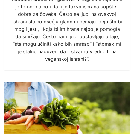
je to normalno i da li je takva ishrana uopšte i
dobra za čoveka. Često se ljudi na ovakvoj
ishrani stalno osećju gladno i nemaju ideju šta bi
mogli jesti, i koja bi im hrana najbolje pomogla
da smršaju. Često nam ljudi postavljaju pitaje,
“šta mogu učiniti kako bih smršao” i “stomak mi
je stalno naduven, da li stvarno vredi biti na
veganskoj ishrani?”.