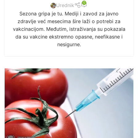
0
Urednik
Sezona gripa je tu. Mediji i zavod za javno
zdravlje već mesecima šire laži o potrebi za
vakcinacijom. Međutim, istraživanja su pokazala
da su vakcine ekstremno opasne, neefikasne i
nesigurne.