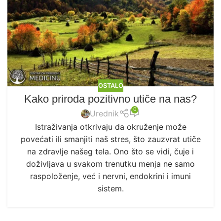
OSTALO
Kako priroda pozitivno utiče na nas?
0
Urednik
Istraživanja otkrivaju da okruženje može
povećati ili smanjiti naš stres, što zauzvrat utiče
na zdravlje našeg tela. Ono što se vidi, čuje i
doživljava u svakom trenutku menja ne samo
raspoloženje, već i nervni, endokrini i imuni
sistem.