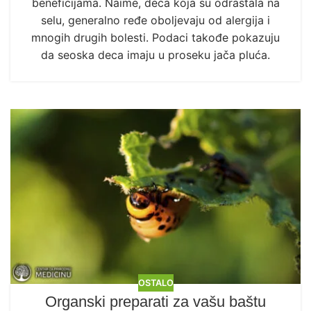
beneficijama. Naime, deca koja su odrastala na
selu, generalno ređe oboljevaju od alergija i
mnogih drugih bolesti. Podaci takođe pokazuju
da seoska deca imaju u proseku jača pluća.
OSTALO
Organski preparati za vašu baštu