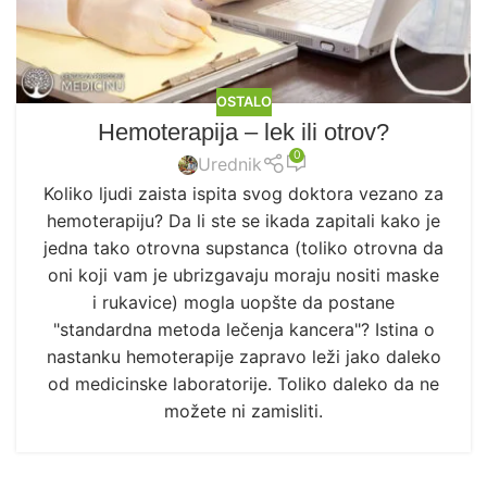
OSTALO
Hemoterapija – lek ili otrov?
0
Urednik
Koliko ljudi zaista ispita svog doktora vezano za
hemoterapiju? Da li ste se ikada zapitali kako je
jedna tako otrovna supstanca (toliko otrovna da
oni koji vam je ubrizgavaju moraju nositi maske
i rukavice) mogla uopšte da postane
"standardna metoda lečenja kancera"? Istina o
nastanku hemoterapije zapravo leži jako daleko
od medicinske laboratorije. Toliko daleko da ne
možete ni zamisliti.