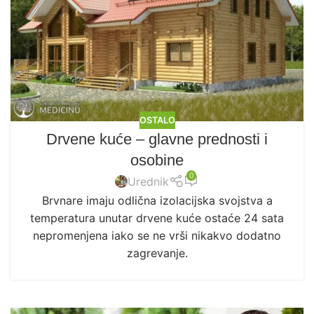
OSTALO
Drvene kuće – glavne prednosti i
osobine
0
Urednik
Brvnare imaju odlična izolacijska svojstva a
temperatura unutar drvene kuće ostaće 24 sata
nepromenjena iako se ne vrši nikakvo dodatno
zagrevanje.