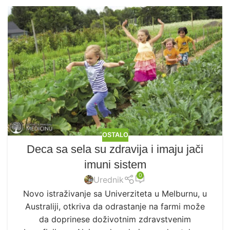
OSTALO
Deca sa sela su zdravija i imaju jači
imuni sistem
0
Urednik
Novo istraživanje sa Univerziteta u Melburnu, u
Australiji, otkriva da odrastanje na farmi može
da doprinese doživotnim zdravstvenim