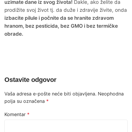
uzimate dane iz svog života!
Dakle, ako želite da
prodižite svoj život tj. da duže i zdravije živite, onda
izbacite pilule i počnite da se hranite zdravom
hranom, bez pesticida, bez GMO i bez termičke
obrade.
Ostavite odgovor
Vaša adresa e-pošte neće biti objavljena.
Neophodna
polja su označena
*
Komentar
*