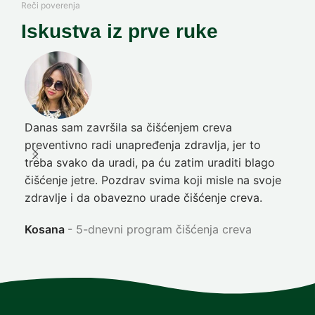
Reči poverenja
Iskustva iz prve ruke
Danas sam završila sa čišćenjem creva
Pre
preventivno radi unapređenja zdravlja, jer to
poč
treba svako da uradi, pa ću zatim uraditi blago
nep
čišćenje jetre. Pozdrav svima koji misle na svoje
sja
zdravlje i da obavezno urade čišćenje creva.
Ni
Kosana
5-dnevni program čišćenja creva