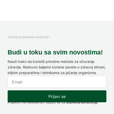
Zanima te prirodna medicina?
Budi u toku sa svim novostima!
Nauči kako da koristiš prirodne metode za očuvanje
zdravlja. Redovno šaljemo korisne savete o zdravoj ishrani,
biljnim preparatima i tehnikama za jačanje organizma.
Prijavi se
Prijavom na newsletter, slažeš se sa
uslovima korišćenja.