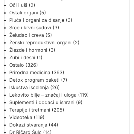
Oči i uši
(2)
Ostali organi
(5)
Pluća i organi za disanje
(3)
Srce i krvni sudovi
(3)
Želudac i creva
(5)
Ženski reproduktivni organi
(2)
Žlezde i hormoni
(3)
Zubi i desni
(1)
Ostalo
(326)
Prirodna medicina
(363)
Detox program paketi
(7)
Iskustva iscelenja
(26)
Lekovito bilje – značaj i uloga
(119)
Suplementi i dodaci u ishrani
(9)
Terapije i tretmani
(205)
Videoteka
(119)
Dokazi stvaranja
(44)
Dr Ričard Šulc
(14)