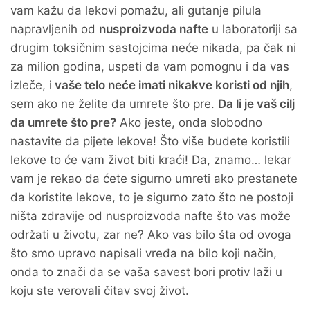
vam kažu da lekovi pomažu, ali gutanje pilula
napravljenih od
nusproizvoda nafte
u laboratoriji sa
drugim toksičnim sastojcima neće nikada, pa čak ni
za milion godina, uspeti da vam pomognu i da vas
izleče, i
vaše telo neće imati nikakve koristi od njih
,
sem ako ne želite da umrete što pre.
Da li je vaš cilj
da umrete što pre?
Ako jeste, onda slobodno
nastavite da pijete lekove! Što više budete koristili
lekove to će vam život biti kraći! Da, znamo… lekar
vam je rekao da ćete sigurno umreti ako prestanete
da koristite lekove, to je sigurno zato što ne postoji
ništa zdravije od nusproizvoda nafte što vas može
održati u životu, zar ne? Ako vas bilo šta od ovoga
što smo upravo napisali vređa na bilo koji način,
onda to znači da se vaša savest bori protiv laži u
koju ste verovali čitav svoj život.