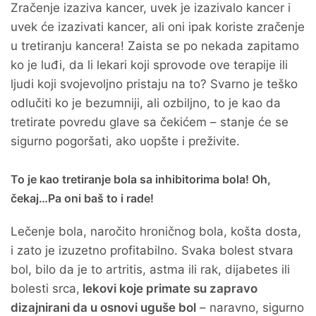
Zračenje izaziva kancer, uvek je izazivalo kancer i
uvek će izazivati kancer, ali oni ipak koriste zračenje
u tretiranju kancera! Zaista se po nekada zapitamo
ko je luđi, da li lekari koji sprovode ove terapije ili
ljudi koji svojevoljno pristaju na to? Svarno je teško
odlučiti ko je bezumniji, ali ozbiljno, to je kao da
tretirate povredu glave sa čekićem – stanje će se
sigurno pogoršati, ako uopšte i preživite.
To je kao tretiranje bola sa inhibitorima bola! Oh,
čekaj…Pa oni baš to i rade!
Lečenje bola, naročito hroničnog bola, košta dosta,
i zato je izuzetno profitabilno. Svaka bolest stvara
bol, bilo da je to artritis, astma ili rak, dijabetes ili
bolesti srca,
lekovi koje primate su zapravo
dizajnirani da u osnovi uguše bol
– naravno, sigurno