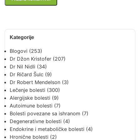
Kategorije
Blogovi
(253)
Dr Džon Kristofer
(207)
Dr Nil Nidli
(34)
Dr Ričard Šulc
(9)
Dr Robert Mendelson
(3)
Lečenje bolesti
(300)
Alergijske bolesti
(9)
Autoimune bolesti
(7)
Bolesti povezane sa ishranom
(7)
Degenerativne bolesti
(4)
Endokrine i metaboličke bolesti
(4)
Hronične bolesti
(2)