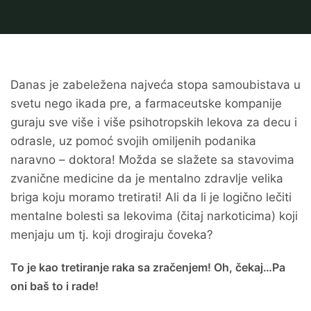
Danas je zabeležena najveća stopa samoubistava u
svetu nego ikada pre, a farmaceutske kompanije
guraju sve više i više psihotropskih lekova za decu i
odrasle, uz pomoć svojih omiljenih podanika
naravno – doktora! Možda se slažete sa stavovima
zvanične medicine da je mentalno zdravlje velika
briga koju moramo tretirati! Ali da li je logično lečiti
mentalne bolesti sa lekovima (čitaj narkoticima) koji
menjaju um tj. koji drogiraju čoveka?
To je kao tretiranje raka sa zračenjem! Oh, čekaj…Pa
oni baš to i rade!