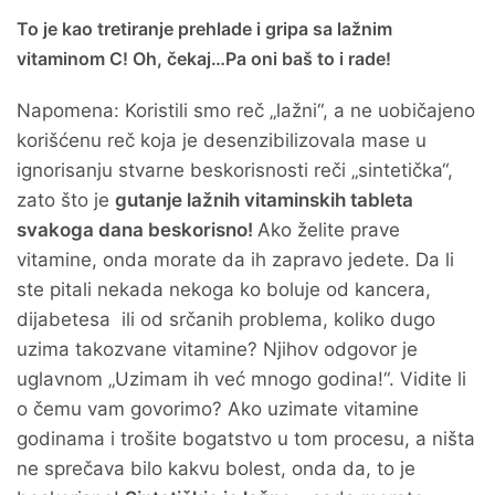
To je kao tretiranje prehlade i gripa sa lažnim
vitaminom C! Oh, čekaj…Pa oni baš to i rade!
Napomena: Koristili smo reč „lažni“, a ne uobičajeno
korišćenu reč koja je desenzibilizovala mase u
ignorisanju stvarne beskorisnosti reči „sintetička“,
zato što je
gutanje lažnih vitaminskih tableta
svakoga dana beskorisno!
Ako želite prave
vitamine, onda morate da ih zapravo jedete. Da li
ste pitali nekada nekoga ko boluje od kancera,
dijabetesa ili od srčanih problema, koliko dugo
uzima takozvane vitamine? Njihov odgovor je
uglavnom „Uzimam ih već mnogo godina!“. Vidite li
o čemu vam govorimo? Ako uzimate vitamine
godinama i trošite bogatstvo u tom procesu, a ništa
ne sprečava bilo kakvu bolest, onda da, to je