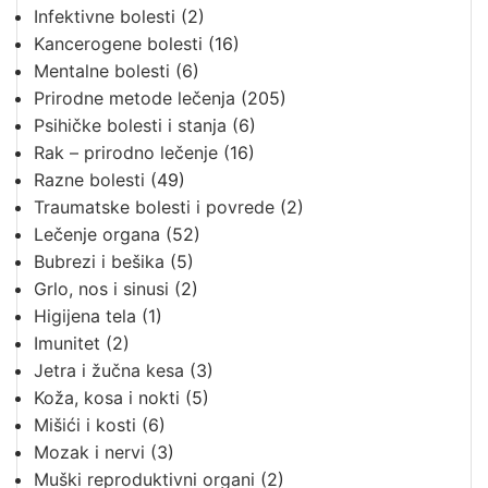
Infektivne bolesti
(2)
Kancerogene bolesti
(16)
Mentalne bolesti
(6)
Prirodne metode lečenja
(205)
Psihičke bolesti i stanja
(6)
Rak – prirodno lečenje
(16)
Razne bolesti
(49)
Traumatske bolesti i povrede
(2)
Lečenje organa
(52)
Bubrezi i bešika
(5)
Grlo, nos i sinusi
(2)
Higijena tela
(1)
Imunitet
(2)
Jetra i žučna kesa
(3)
Koža, kosa i nokti
(5)
Mišići i kosti
(6)
Mozak i nervi
(3)
Muški reproduktivni organi
(2)