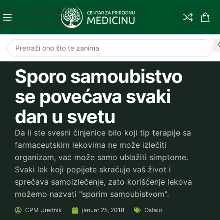
Skip to navigation
Skip to main content
Sporo samoubistvo
se povećava svaki
dan u svetu
Da li ste svesni činjenice bilo koji tip terapije sa
farmaceutskim lekovima ne može izlečiti
organizam, vać može samo ublažiti simptome.
Svaki lek koji popijete skraćuje vaš život i
sprečava samoizlečenje, zato korišćenje lekova
možemo nazvati "sporim samoubistvom".
CPM
Urednik
januar 25, 2018
Ostalo