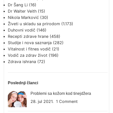
Dr Šang Li
(16)
Dr Walter Veith
(15)
Nikola Marković
(30)
Živeti u skladu sa prirodom
(1.173)
Duhovni vodič
(146)
Recepti zdrave hrane
(458)
Studije i nova saznanja
(282)
Vitalnost i fitnes vodič
(21)
Vodič za zdrav život
(196)
Zdrava ishrana
(72)
Poslednji članci
Problemi sa kožom kod tinejdžera
28. jul 2021.
1 Comment