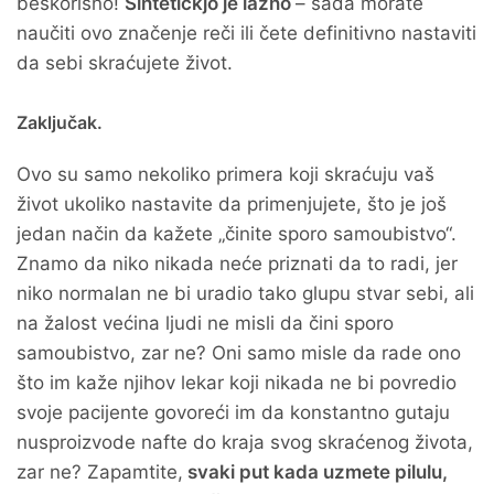
beskorisno!
Sintetičkjo je lažno
– sada morate
naučiti ovo značenje reči ili čete definitivno nastaviti
da sebi skraćujete život.
Zaključak.
Ovo su samo nekoliko primera koji skraćuju vaš
život ukoliko nastavite da primenjujete, što je još
jedan način da kažete „činite sporo samoubistvo“.
Znamo da niko nikada neće priznati da to radi, jer
niko normalan ne bi uradio tako glupu stvar sebi, ali
na žalost većina ljudi ne misli da čini sporo
samoubistvo, zar ne? Oni samo misle da rade ono
što im kaže njihov lekar koji nikada ne bi povredio
svoje pacijente govoreći im da konstantno gutaju
nusproizvode nafte do kraja svog skraćenog života,
zar ne? Zapamtite,
svaki put kada uzmete pilulu,