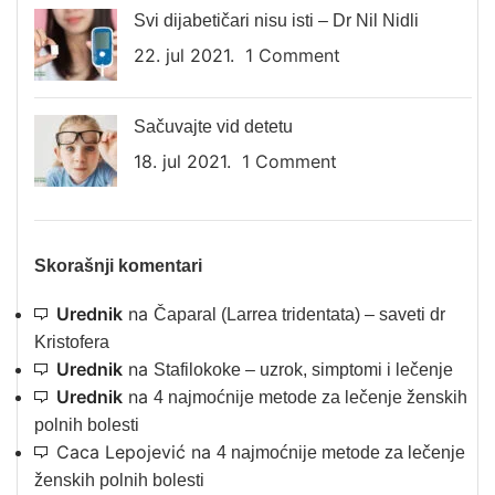
Svi dijabetičari nisu isti – Dr Nil Nidli
22. jul 2021.
1 Comment
Sačuvajte vid detetu
18. jul 2021.
1 Comment
Skorašnji komentari
Urednik
na
Čaparal (Larrea tridentata) – saveti dr
Kristofera
Urednik
na
Stafilokoke – uzrok, simptomi i lečenje
Urednik
na
4 najmoćnije metode za lečenje ženskih
polnih bolesti
Caca Lepojević
na
4 najmoćnije metode za lečenje
ženskih polnih bolesti