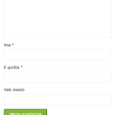
Ime
*
E-pošta
*
Veb mesto