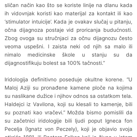
sličan način kao što se koriste linije na dlanu kada
ih vidovnjak koristi kao materijal za kontakt ili kao
‘stimulator intuicije’. Kada je ovakav slučaj u pitanju,
očna dijagnoza postaje vid proricanja budućnosti.
Zbog ovoga su stručnjaci za očnu dijagnozu često
veoma uspešni. I zaista neki od njih sa malo ili
nimalo medicinske škole u stanju su da
dijagnostifikuju bolest sa 100% tačnosti.”
Iridologija definitivno poseduje okultne korene. “U
Maloj Aziji su pronađene kamene ploče na kojima
su naslikane dužice i njihov odnos sa ostatkom tela.
Haldejci iz Vavilona, koji su klesali to kamenje, bili
su poznati kao vračevi.” Možda bismo pomislili da
su začetnici iridologije bili ljudi poput Igneca fon
Pecelja (Ignatz von Peczely), koji je objavio svoja