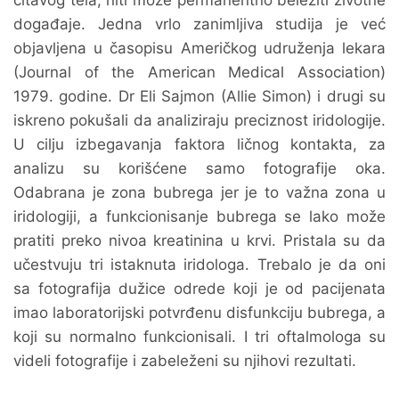
čitavog tela, niti može permanentno beležiti životne
događaje. Jedna vrlo zanimljiva studija je već
objavljena u časopisu Američkog udruženja lekara
(Journal of the American Medical Association)
1979. godine. Dr Eli Sajmon (Allie Simon) i drugi su
iskreno pokušali da analiziraju preciznost iridologije.
U cilju izbegavanja faktora ličnog kontakta, za
analizu su korišćene samo fotografije oka.
Odabrana je zona bubrega jer je to važna zona u
iridologiji, a funkcionisanje bubrega se lako može
pratiti preko nivoa kreatinina u krvi. Pristala su da
učestvuju tri istaknuta iridologa. Trebalo je da oni
sa fotografija dužice odrede koji je od pacijenata
imao laboratorijski potvrđenu disfunkciju bubrega, a
koji su normalno funkcionisali. I tri oftalmologa su
videli fotografije i zabeleženi su njihovi rezultati.