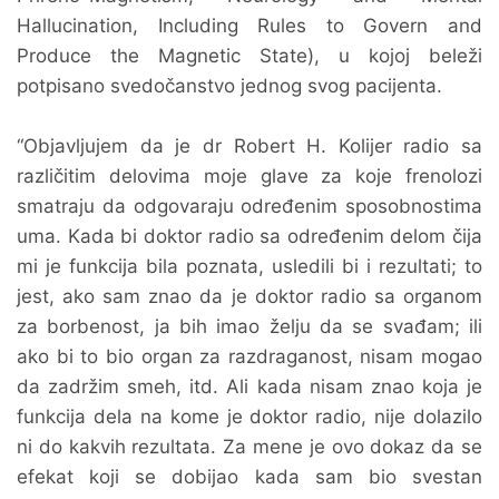
Hallucination, Including Rules to Govern and
Produce the Magnetic State), u kojoj beleži
potpisano svedočanstvo jednog svog pacijenta.
“Objavljujem da je dr Robert H. Kolijer radio sa
različitim delovima moje glave za koje frenolozi
smatraju da odgovaraju određenim sposobnostima
uma. Kada bi doktor radio sa određenim delom čija
mi je funkcija bila poznata, usledili bi i rezultati; to
jest, ako sam znao da je doktor radio sa organom
za borbenost, ja bih imao želju da se svađam; ili
ako bi to bio organ za razdraganost, nisam mogao
da zadržim smeh, itd. Ali kada nisam znao koja je
funkcija dela na kome je doktor radio, nije dolazilo
ni do kakvih rezultata. Za mene je ovo dokaz da se
efekat koji se dobijao kada sam bio svestan