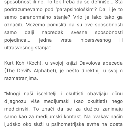
sposobnost ili ne. To tek treba da se definiše… Šta
podrazumevamo pod ‘parapsihološkim’? Da li je to
samo paranormalno stanje? Vrlo je lako tako ga
označiti. Možemo pomisliti da su ove sposobnosti
samo dalji napredak svesne sposobnosti
pojedinca… jedna vrsta hipersvesnog ili
ultrasvesnog stanja”.
Kurt Koh (Koch), u svojoj knjizi Đavolova abeceda
(The Devil’s Alphabet), je nešto direktniji u svojim
razmatranjima.
“Mnogi naši iscelitelji i okultisti obavljaju očnu
dijagnozu više medijumski (kao okultisti) nego
medicinski. To znači da se za dužicu zanimaju
samo kao za medijumski kontakt. Na ovakav način
ljudsko oko služi u psihometrijske svrhe na dosta