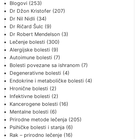
Blogovi
(253)
Dr Džon Kristofer
(207)
Dr Nil Nidli
(34)
Dr Ričard Šulc
(9)
Dr Robert Mendelson
(3)
Lečenje bolesti
(300)
Alergijske bolesti
(9)
Autoimune bolesti
(7)
Bolesti povezane sa ishranom
(7)
Degenerativne bolesti
(4)
Endokrine i metaboličke bolesti
(4)
Hronične bolesti
(2)
Infektivne bolesti
(2)
Kancerogene bolesti
(16)
Mentalne bolesti
(6)
Prirodne metode lečenja
(205)
Psihičke bolesti i stanja
(6)
Rak – prirodno lečenje
(16)