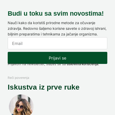
Budi u toku sa svim novostima!
Nauči kako da koristiš prirodne metode za očuvanje
zdravlja. Redovno šaljemo korisne savete o zdravoj ishrani,
biljnim preparatima i tehnikama za jačanje organizma.
Prijavi se
Prijavom na newsletter, slažeš se sa
uslovima korišćenja.
Reči poverenja
Iskustva iz prve ruke