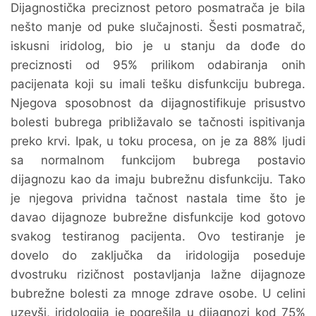
Dijagnostička preciznost petoro posmatrača je bila
nešto manje od puke slučajnosti. Šesti posmatrač,
iskusni iridolog, bio je u stanju da dođe do
preciznosti od 95% prilikom odabiranja onih
pacijenata koji su imali tešku disfunkciju bubrega.
Njegova sposobnost da dijagnostifikuje prisustvo
bolesti bubrega približavalo se tačnosti ispitivanja
preko krvi. Ipak, u toku procesa, on je za 88% ljudi
sa normalnom funkcijom bubrega postavio
dijagnozu kao da imaju bubrežnu disfunkciju. Tako
je njegova prividna tačnost nastala time što je
davao dijagnoze bubrežne disfunkcije kod gotovo
svakog testiranog pacijenta. Ovo testiranje je
dovelo do zaključka da iridologija poseduje
dvostruku rizičnost postavljanja lažne dijagnoze
bubrežne bolesti za mnoge zdrave osobe. U celini
uzevši, iridologija je pogrešila u dijagnozi kod 75%