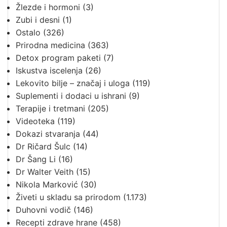
Žlezde i hormoni
(3)
Zubi i desni
(1)
Ostalo
(326)
Prirodna medicina
(363)
Detox program paketi
(7)
Iskustva iscelenja
(26)
Lekovito bilje – značaj i uloga
(119)
Suplementi i dodaci u ishrani
(9)
Terapije i tretmani
(205)
Videoteka
(119)
Dokazi stvaranja
(44)
Dr Ričard Šulc
(14)
Dr Šang Li
(16)
Dr Walter Veith
(15)
Nikola Marković
(30)
Živeti u skladu sa prirodom
(1.173)
Duhovni vodič
(146)
Recepti zdrave hrane
(458)