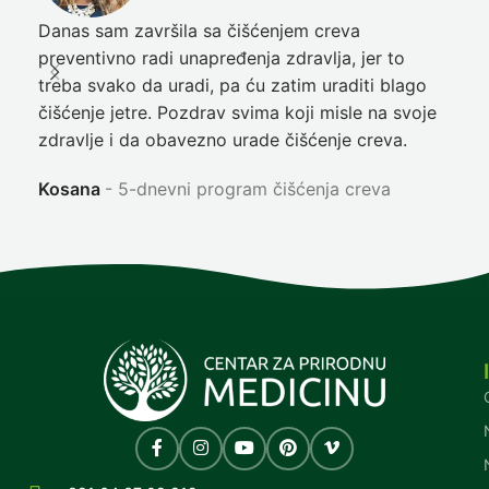
Danas sam završila sa čišćenjem creva
Pre
preventivno radi unapređenja zdravlja, jer to
poč
treba svako da uradi, pa ću zatim uraditi blago
nep
čišćenje jetre. Pozdrav svima koji misle na svoje
sja
zdravlje i da obavezno urade čišćenje creva.
Ni
Kosana
5-dnevni program čišćenja creva