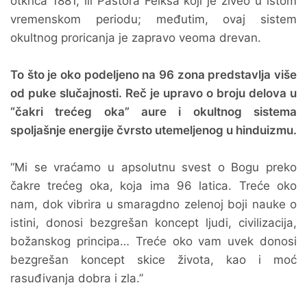
otkrića 1881, ili Pastora Felksa koji je živeo u istom
vremenskom periodu; međutim, ovaj sistem
okultnog proricanja je zapravo veoma drevan.
To što je oko podeljeno na 96 zona predstavlja više
od puke slučajnosti. Reč je upravo o broju delova u
“čakri trećeg oka” aure i okultnog sistema
spoljašnje energije čvrsto utemeljenog u hinduizmu.
“Mi se vraćamo u apsolutnu svest o Bogu preko
čakre trećeg oka, koja ima 96 latica. Treće oko
nam, dok vibrira u smaragdno zelenoj boji nauke o
istini, donosi bezgrešan koncept ljudi, civilizacija,
božanskog principa… Treće oko vam uvek donosi
bezgrešan koncept skice života, kao i moć
rasuđivanja dobra i zla.”