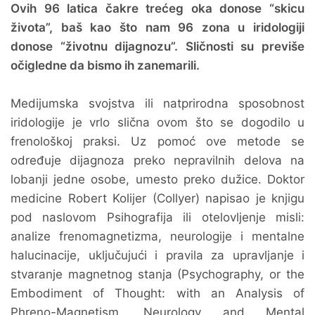
Ovih 96 latica čakre trećeg oka donose “skicu
života”, baš kao što nam 96 zona u iridologiji
donose “životnu dijagnozu”. Sličnosti su previše
očigledne da bismo ih zanemarili.
Medijumska svojstva ili natprirodna sposobnost
iridologije je vrlo slična ovom što se dogodilo u
frenološkoj praksi. Uz pomoć ove metode se
određuje dijagnoza preko nepravilnih delova na
lobanji jedne osobe, umesto preko dužice. Doktor
medicine Robert Kolijer (Collyer) napisao je knjigu
pod naslovom Psihografija ili otelovljenje misli:
analize frenomagnetizma, neurologije i mentalne
halucinacije, uključujući i pravila za upravljanje i
stvaranje magnetnog stanja (Psychography, or the
Embodiment of Thought: with an Analysis of
Phreno-Magnetism, Neurology and Mental