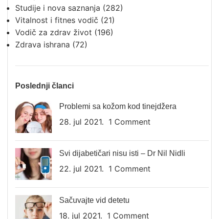
Studije i nova saznanja
(282)
Vitalnost i fitnes vodič
(21)
Vodič za zdrav život
(196)
Zdrava ishrana
(72)
Poslednji članci
Problemi sa kožom kod tinejdžera
28. jul 2021.
1 Comment
Svi dijabetičari nisu isti – Dr Nil Nidli
22. jul 2021.
1 Comment
Sačuvajte vid detetu
18. jul 2021.
1 Comment