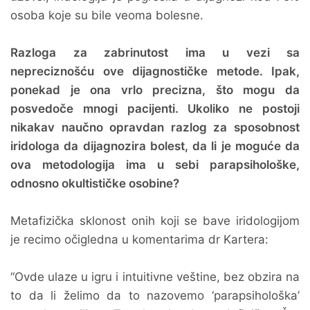
osoba koje su bile veoma bolesne.
Razloga za zabrinutost ima u vezi sa
nepreciznošću ove dijagnostičke metode. Ipak,
ponekad je ona vrlo precizna, što mogu da
posvedoče mnogi pacijenti. Ukoliko ne postoji
nikakav naučno opravdan razlog za sposobnost
iridologa da dijagnozira bolest, da li je moguće da
ova metodologija ima u sebi parapsihološke,
odnosno okultističke osobine?
Metafizička sklonost onih koji se bave iridologijom
je recimo očigledna u komentarima dr Kartera:
“Ovde ulaze u igru i intuitivne veštine, bez obzira na
to da li želimo da to nazovemo ‘parapsihološka’