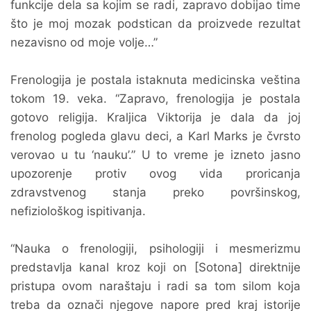
funkcije dela sa kojim se radi, zapravo dobijao time
što je moj mozak podstican da proizvede rezultat
nezavisno od moje volje…”
Frenologija je postala istaknuta medicinska veština
tokom 19. veka. “Zapravo, frenologija je postala
gotovo religija. Kraljica Viktorija je dala da joj
frenolog pogleda glavu deci, a Karl Marks je čvrsto
verovao u tu ‘nauku’.” U to vreme je izneto jasno
upozorenje protiv ovog vida proricanja
zdravstvenog stanja preko površinskog,
nefiziološkog ispitivanja.
“Nauka o frenologiji, psihologiji i mesmerizmu
predstavlja kanal kroz koji on [Sotona] direktnije
pristupa ovom naraštaju i radi sa tom silom koja
treba da označi njegove napore pred kraj istorije