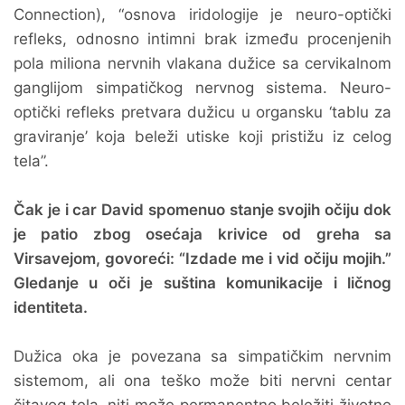
Connection), “osnova iridologije je neuro-optički
refleks, odnosno intimni brak između procenjenih
pola miliona nervnih vlakana dužice sa cervikalnom
ganglijom simpatičkog nervnog sistema. Neuro-
optički refleks pretvara dužicu u organsku ‘tablu za
graviranje’ koja beleži utiske koji pristižu iz celog
tela”.
Čak je i car David spomenuo stanje svojih očiju dok
je patio zbog osećaja krivice od greha sa
Virsavejom, govoreći: “Izdade me i vid očiju mojih.”
Gledanje u oči je suština komunikacije i ličnog
identiteta.
Dužica oka je povezana sa simpatičkim nervnim
sistemom, ali ona teško može biti nervni centar