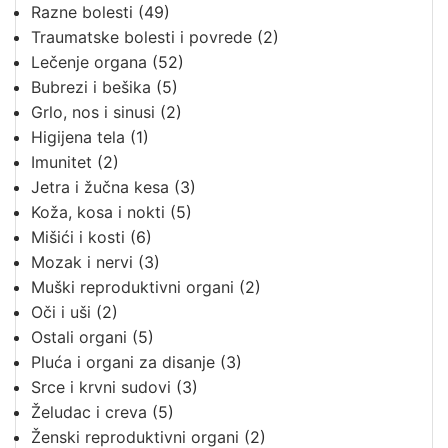
Razne bolesti
(49)
Traumatske bolesti i povrede
(2)
Lečenje organa
(52)
Bubrezi i bešika
(5)
Grlo, nos i sinusi
(2)
Higijena tela
(1)
Imunitet
(2)
Jetra i žučna kesa
(3)
Koža, kosa i nokti
(5)
Mišići i kosti
(6)
Mozak i nervi
(3)
Muški reproduktivni organi
(2)
Oči i uši
(2)
Ostali organi
(5)
Pluća i organi za disanje
(3)
Srce i krvni sudovi
(3)
Želudac i creva
(5)
Ženski reproduktivni organi
(2)