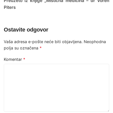
Preuzeto iz knjige „Mistična medicina – dr Voren
Piters
Ostavite odgovor
Vaša adresa e-pošte neće biti objavljena.
Neophodna
polja su označena
*
Komentar
*