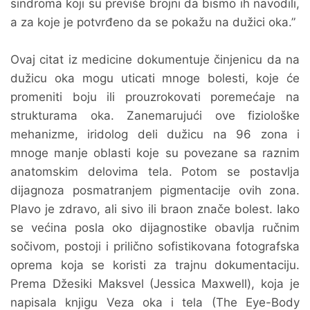
sindroma koji su previše brojni da bismo ih navodili,
a za koje je potvrđeno da se pokažu na dužici oka.”
Ovaj citat iz medicine dokumentuje činjenicu da na
dužicu oka mogu uticati mnoge bolesti, koje će
promeniti boju ili prouzrokovati poremećaje na
strukturama oka. Zanemarujući ove fiziološke
mehanizme, iridolog deli dužicu na 96 zona i
mnoge manje oblasti koje su povezane sa raznim
anatomskim delovima tela. Potom se postavlja
dijagnoza posmatranjem pigmentacije ovih zona.
Plavo je zdravo, ali sivo ili braon znače bolest. Iako
se većina posla oko dijagnostike obavlja ručnim
sočivom, postoji i prilično sofistikovana fotografska
oprema koja se koristi za trajnu dokumentaciju.
Prema Džesiki Maksvel (Jessica Maxwell), koja je
napisala knjigu Veza oka i tela (The Eye-Body