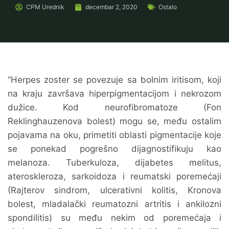
CPM
Urednik
decembar 2, 2020
Ostalo
“Herpes zoster se povezuje sa bolnim iritisom, koji
na kraju završava hiperpigmentacijom i nekrozom
dužice. Kod neurofibromatoze (Fon
Reklinghauzenova bolest) mogu se, među ostalim
pojavama na oku, primetiti oblasti pigmentacije koje
se ponekad pogrešno dijagnostifikuju kao
melanoza. Tuberkuloza, dijabetes melitus,
ateroskleroza, sarkoidoza i reumatski poremećaji
(Rajterov sindrom, ulcerativni kolitis, Kronova
bolest, mladalački reumatozni artritis i ankilozni
spondilitis) su među nekim od poremećaja i