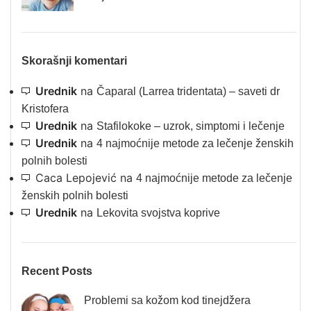
Skorašnji komentari
Urednik
na
Čaparal (Larrea tridentata) – saveti dr
Kristofera
Urednik
na
Stafilokoke – uzrok, simptomi i lečenje
Urednik
na
4 najmoćnije metode za lečenje ženskih
polnih bolesti
Caca Lepojević
na
4 najmoćnije metode za lečenje
ženskih polnih bolesti
Urednik
na
Lekovita svojstva koprive
Recent Posts
Problemi sa kožom kod tinejdžera