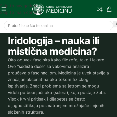
Skip to navigation
Skip to main content
Iridologija – nauka ili
mistična medicina?
Oko oduvek fascinira kako filozofe, tako i lekare.
Ovo “sedište duše” se vekovima analizira i
proučava s fascinacijom. Medicina je uvek stavljala
značajan akcenat na oko tokom fizičkog
ispitivanja. Znaci problema sa jetrom se mogu
videti po beonjači oka (sclera), koja postaje žuta.
Visok krvni pritisak i dijabetes se često
dijagnostifikuju posmatranjem mrežnjače i njenih
složenih struktura.