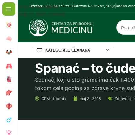
Skip to navigation
Telefon
: +381 643708819
Adresa
: Kruševac, Srbija
Radno vre
Skip to main content
KATEGORIJE ČLANAKA
Spanać – to čud
Spanać, koji u sto grama ima čak 1.400
tokom cele godine za zdrave krvne sudo
CPM
Urednik
maj 3, 2015
Zdrava ish