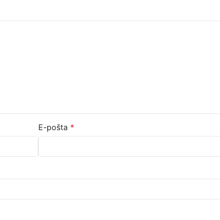
E-pošta
*