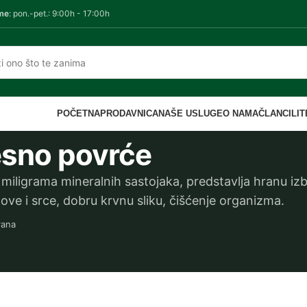
me
: pon.-pet.: 9:00h - 17:00h
POČETNA
PRODAVNICA
NAŠE USLUGE
O NAMA
ČLANCI
LI
esno povrće
 miligrama mineralnih sastojaka, predstavlja hranu iz
ve i srce, dobru krvnu sliku, čišćenje organizma.
rana