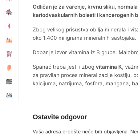
Odličan je za varenje, krvnu sliku, normalan
kariodvaskularnih bolesti i kancerogenih b
Zbog velikog prisustva obilja minerala i v
oko 1.400 miligrama mineralnih sastojaka.
Dobar je izvor vitamina iz B grupe. Malobro
Spanać treba jesti i zbog
vitamina K
, važn
za pravilan proces mineralizacije kostiju, o
kalcijuma, natrijuma, fosfora, mangana, bak
Ostavite odgovor
Vaša adresa e-pošte neće biti objavljena.
Ne