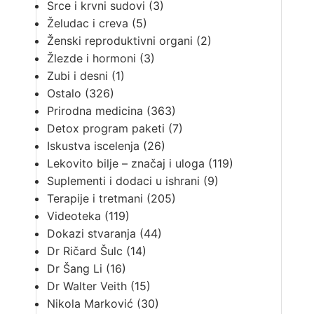
Srce i krvni sudovi
(3)
Želudac i creva
(5)
Ženski reproduktivni organi
(2)
Žlezde i hormoni
(3)
Zubi i desni
(1)
Ostalo
(326)
Prirodna medicina
(363)
Detox program paketi
(7)
Iskustva iscelenja
(26)
Lekovito bilje – značaj i uloga
(119)
Suplementi i dodaci u ishrani
(9)
Terapije i tretmani
(205)
Videoteka
(119)
Dokazi stvaranja
(44)
Dr Ričard Šulc
(14)
Dr Šang Li
(16)
Dr Walter Veith
(15)
Nikola Marković
(30)