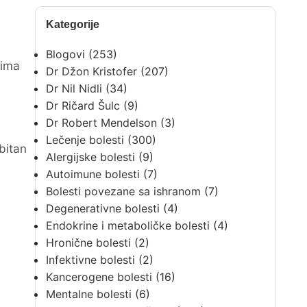
Kategorije
Blogovi
(253)
 ima
Dr Džon Kristofer
(207)
Dr Nil Nidli
(34)
Dr Ričard Šulc
(9)
Dr Robert Mendelson
(3)
Lečenje bolesti
(300)
bitan
Alergijske bolesti
(9)
Autoimune bolesti
(7)
Bolesti povezane sa ishranom
(7)
Degenerativne bolesti
(4)
Endokrine i metaboličke bolesti
(4)
Hronične bolesti
(2)
Infektivne bolesti
(2)
Kancerogene bolesti
(16)
Mentalne bolesti
(6)