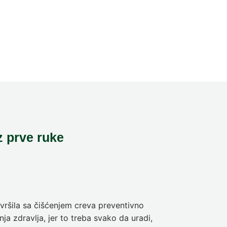
z prve ruke
ršila sa čišćenjem creva preventivno
Pre deset dan
ja zdravlja, jer to treba svako da uradi,
sam da se pra