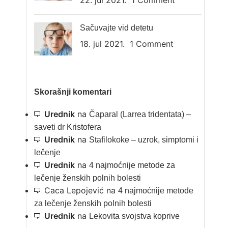
22. jul 2021.
1 Comment
Sačuvajte vid detetu
18. jul 2021.
1 Comment
Skorašnji komentari
Urednik
na
Čaparal (Larrea tridentata) –
saveti dr Kristofera
Urednik
na
Stafilokoke – uzrok, simptomi i
lečenje
Urednik
na
4 najmoćnije metode za
lečenje ženskih polnih bolesti
Caca Lepojević
na
4 najmoćnije metode
za lečenje ženskih polnih bolesti
Urednik
na
Lekovita svojstva koprive