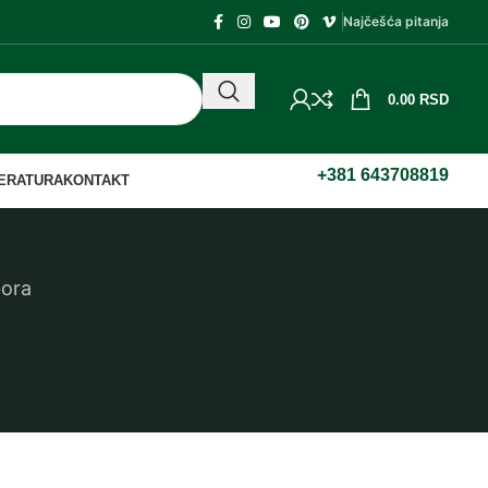
Najčešća pitanja
0.00
RSD
+381 643708819
TERATURA
KONTAKT
bora