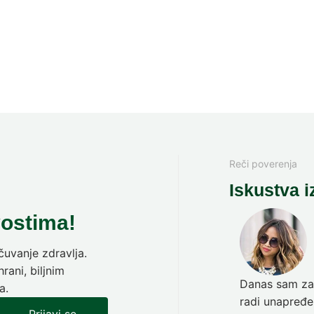
Reči poverenja
Iskustva i
vostima!
uvanje zdravlja.
rani, biljnim
Danas sam zav
a.
radi unapređen
Prijavi se