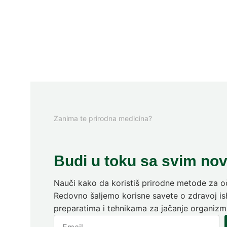
Zanima te prirodna medicina?
Budi u toku sa svim no
Nauči kako da koristiš prirodne metode za oč
Redovno šaljemo korisne savete o zdravoj ish
preparatima i tehnikama za jačanje organizm