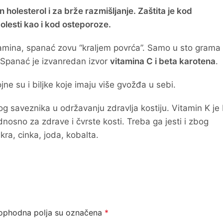
 holesterol i za brže razmišljanje. Zaštita je kod
olesti kao i kod osteporoze.
itamina, spanać zovu “kraljem povrća”. Samo u sto grama
 Spanać je izvanredan izvor
vitamina C i beta karotena
.
jne su i biljke koje imaju više gvožđa u sebi.
og saveznika u održavanju zdravlja kostiju. Vitamin K je 
dnosno za zdrave i čvrste kosti. Treba ga jesti i zbog
ra, cinka, joda, kobalta.
ophodna polja su označena
*