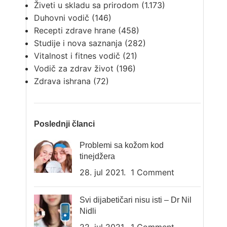
Živeti u skladu sa prirodom
(1.173)
Duhovni vodič
(146)
Recepti zdrave hrane
(458)
Studije i nova saznanja
(282)
Vitalnost i fitnes vodič
(21)
Vodič za zdrav život
(196)
Zdrava ishrana
(72)
Poslednji članci
Problemi sa kožom kod
tinejdžera
28. jul 2021.
1 Comment
Svi dijabetičari nisu isti – Dr Nil
Nidli