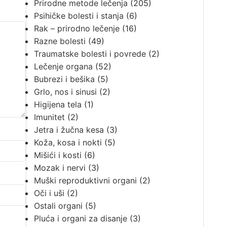
Prirodne metode lečenja
(205)
Psihičke bolesti i stanja
(6)
Rak – prirodno lečenje
(16)
Razne bolesti
(49)
Traumatske bolesti i povrede
(2)
Lečenje organa
(52)
Bubrezi i bešika
(5)
Grlo, nos i sinusi
(2)
Higijena tela
(1)
Imunitet
(2)
Jetra i žučna kesa
(3)
Koža, kosa i nokti
(5)
Mišići i kosti
(6)
Mozak i nervi
(3)
Muški reproduktivni organi
(2)
Oči i uši
(2)
Ostali organi
(5)
Pluća i organi za disanje
(3)