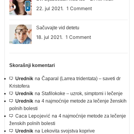
22. jul 2021.
1 Comment
Sačuvajte vid detetu
18. jul 2021.
1 Comment
Skorašnji komentari
Urednik
na
Čaparal (Larrea tridentata) – saveti dr
Kristofera
Urednik
na
Stafilokoke – uzrok, simptomi i lečenje
Urednik
na
4 najmoćnije metode za lečenje ženskih
polnih bolesti
Caca Lepojević
na
4 najmoćnije metode za lečenje
ženskih polnih bolesti
Urednik
na
Lekovita svojstva koprive