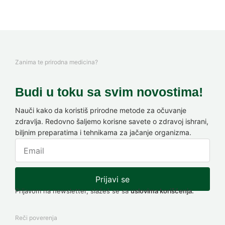
Zanima te prirodna medicina?
Budi u toku sa svim novostima!
Nauči kako da koristiš prirodne metode za očuvanje
zdravlja. Redovno šaljemo korisne savete o zdravoj ishrani,
biljnim preparatima i tehnikama za jačanje organizma.
Prijavi se
Prijavom na newsletter, slažeš se sa
uslovima korišćenja.
Reči poverenja