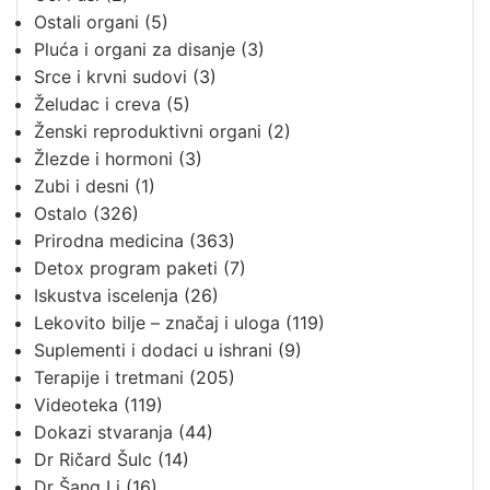
Ostali organi
(5)
Pluća i organi za disanje
(3)
Srce i krvni sudovi
(3)
Želudac i creva
(5)
Ženski reproduktivni organi
(2)
Žlezde i hormoni
(3)
Zubi i desni
(1)
Ostalo
(326)
Prirodna medicina
(363)
Detox program paketi
(7)
Iskustva iscelenja
(26)
Lekovito bilje – značaj i uloga
(119)
Suplementi i dodaci u ishrani
(9)
Terapije i tretmani
(205)
Videoteka
(119)
Dokazi stvaranja
(44)
Dr Ričard Šulc
(14)
Dr Šang Li
(16)