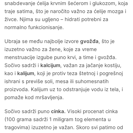
snabdevanje ćelija krvnim šećerom i glukozom, koja
traje satima, što je naročito važno za ćelije mozga i
živce. Njima su ugljeno – hidrati potrebni za
normalno funkcionisanje.
Ubraja se među najbolje izvore
gvožđa
, što je
izuzetno važno za žene, koje za vreme
menstruacije izgube puno krvi, a time i gvožđa.
Sočivo sadrži i
kalcijum
, važan za jačanje kostiju,
kao i
kalijum
, koji je protiv teza štetnoj i pogrešnoj
ishrani s previše soli, mesa ili suhomesnatih
proizvoda. Kalijum uz to odstranjuje vodu iz tela, i
pomaže kod mršavljenja.
Sočivo sadrži puno
cinka.
Visoki procenat cinka
(100 grama sadrži 1 miligram tog elementa u
tragovima) izuzetno je važan. Skoro svi patimo od