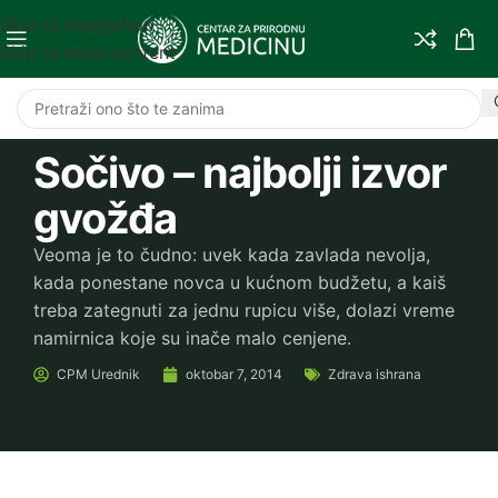
Skip to navigation
Skip to main content
Sočivo – najbolji izvor
gvožđa
Veoma je to čudno: uvek kada zavlada nevolja,
kada ponestane novca u kućnom budžetu, a kaiš
treba zategnuti za jednu rupicu više, dolazi vreme
namirnica koje su inače malo cenjene.
CPM
Urednik
oktobar 7, 2014
Zdrava ishrana