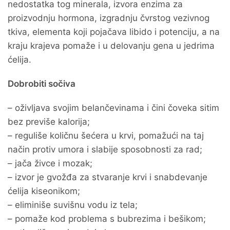
nedostatka tog minerala, izvora enzima za
proizvodnju hormona, izgradnju čvrstog vezivnog
tkiva, elementa koji pojačava libido i potenciju, a na
kraju krajeva pomaže i u delovanju gena u jedrima
ćelija.
Dobrobiti sočiva
– oživljava svojim belančevinama i čini čoveka sitim
bez previše kalorija;
– reguliše količnu šećera u krvi, pomažući na taj
način protiv umora i slabije sposobnosti za rad;
– jača živce i mozak;
– izvor je gvožđa za stvaranje krvi i snabdevanje
ćelija kiseonikom;
– eliminiše suvišnu vodu iz tela;
– pomaže kod problema s bubrezima i bešikom;