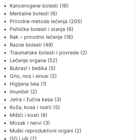
Kancerogene bolesti
(16)
Mentalne bolesti
(6)
Prirodne metode lečenja
(205)
Psihičke bolesti i stanja
(6)
Rak – prirodno lečenje
(16)
Razne bolesti
(49)
Traumatske bolesti i povrede
(2)
Lečenje organa
(52)
Bubrezi i bešika
(5)
Grlo, nos i sinusi
(2)
Higijena tela
(1)
Imunitet
(2)
Jetra i žučna kesa
(3)
Koža, kosa i nokti
(5)
Mišići i kosti
(6)
Mozak i nervi
(3)
Muški reproduktivni organi
(2)
Oči i uši
(2)