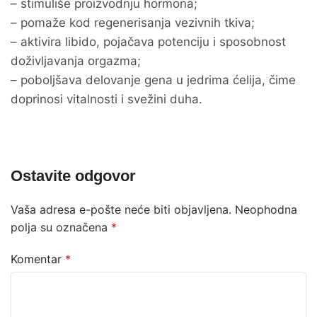
– stimuliše proizvodnju hormona;
– pomaže kod regenerisanja vezivnih tkiva;
– aktivira libido, pojačava potenciju i sposobnost
doživljavanja orgazma;
– poboljšava delovanje gena u jedrima ćelija, čime
doprinosi vitalnosti i svežini duha.
Ostavite odgovor
Vaša adresa e-pošte neće biti objavljena.
Neophodna
polja su označena
*
Komentar
*