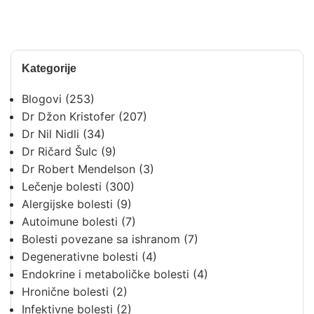
Kategorije
Blogovi
(253)
Dr Džon Kristofer
(207)
Dr Nil Nidli
(34)
Dr Ričard Šulc
(9)
Dr Robert Mendelson
(3)
Lečenje bolesti
(300)
Alergijske bolesti
(9)
Autoimune bolesti
(7)
Bolesti povezane sa ishranom
(7)
Degenerativne bolesti
(4)
Endokrine i metaboličke bolesti
(4)
Hronične bolesti
(2)
Infektivne bolesti
(2)