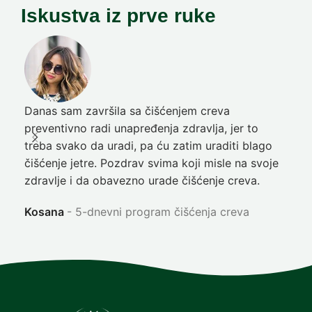
Iskustva iz prve ruke
Danas sam završila sa čišćenjem creva
Pre
preventivno radi unapređenja zdravlja, jer to
poč
treba svako da uradi, pa ću zatim uraditi blago
nep
čišćenje jetre. Pozdrav svima koji misle na svoje
sja
zdravlje i da obavezno urade čišćenje creva.
Ni
Kosana
5-dnevni program čišćenja creva