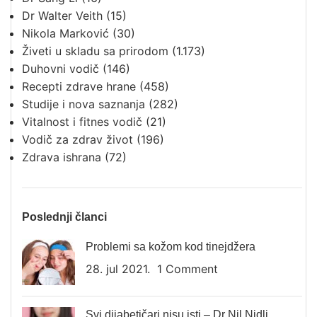
Dr Walter Veith
(15)
Nikola Marković
(30)
Živeti u skladu sa prirodom
(1.173)
Duhovni vodič
(146)
Recepti zdrave hrane
(458)
Studije i nova saznanja
(282)
Vitalnost i fitnes vodič
(21)
Vodič za zdrav život
(196)
Zdrava ishrana
(72)
Poslednji članci
Problemi sa kožom kod tinejdžera
28. jul 2021.
1 Comment
Svi dijabetičari nisu isti – Dr Nil Nidli