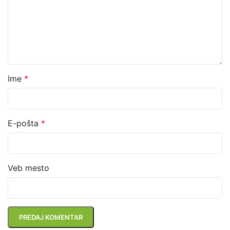
Ime
*
E-pošta
*
Veb mesto