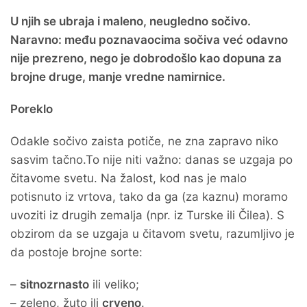
U njih se ubraja i maleno, neugledno sočivo.
Naravno: među poznavaocima sočiva već odavno
nije prezreno, nego je dobrodošlo kao dopuna za
brojne druge, manje vredne namirnice.
Poreklo
Odakle sočivo zaista potiče, ne zna zapravo niko
sasvim tačno.To nije niti važno: danas se uzgaja po
čitavome svetu. Na žalost, kod nas je malo
potisnuto iz vrtova, tako da ga (za kaznu) moramo
uvoziti iz drugih zemalja (npr. iz Turske ili Čilea). S
obzirom da se uzgaja u čitavom svetu, razumljivo je
da postoje brojne sorte:
–
sitnozrnasto
ili veliko;
– zeleno, žuto ili
crveno
.