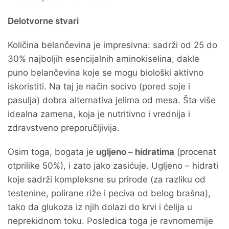
Delotvorne stvari
Količina belančevina je impresivna: sadrži od 25 do
30% najboljih esencijalnih aminokiselina, dakle
puno belančevina koje se mogu biološki aktivno
iskoristiti. Na taj je način socivo (pored soje i
pasulja) dobra alternativa jelima od mesa. Šta više
idealna zamena, koja je nutritivno i vrednija i
zdravstveno preporučljivija.
Osim toga, bogata je
ugljeno – hidratima
(procenat
otprilike 50%), i zato jako zasićuje. Ugljeno – hidrati
koje sadrži kompleksne su prirode (za razliku od
testenine, polirane riže i peciva od belog brašna),
tako da glukoza iz njih dolazi do krvi i ćelija u
neprekidnom toku. Posledica toga je ravnomernije