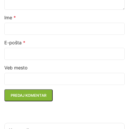
Ime
*
E-pošta
*
Veb mesto