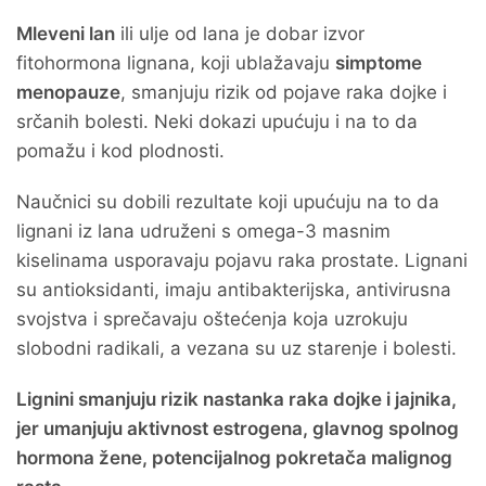
Mleveni lan
ili ulje od lana je dobar izvor
fitohormona lignana, koji ublažavaju
simptome
menopauze
, smanjuju rizik od pojave raka dojke i
srčanih bolesti. Neki dokazi upućuju i na to da
pomažu i kod plodnosti.
Naučnici su dobili rezultate koji upućuju na to da
lignani iz lana udruženi s omega-3 masnim
kiselinama usporavaju pojavu raka prostate. Lignani
su antioksidanti, imaju antibakterijska, antivirusna
svojstva i sprečavaju oštećenja koja uzrokuju
slobodni radikali, a vezana su uz starenje i bolesti.
Lignini smanjuju rizik nastanka raka dojke i jajnika,
jer umanjuju aktivnost estrogena, glavnog spolnog
hormona žene, potencijalnog pokretača malignog