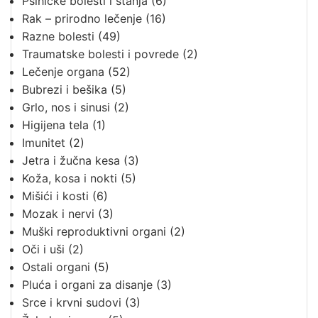
Psihičke bolesti i stanja
(6)
Rak – prirodno lečenje
(16)
Razne bolesti
(49)
Traumatske bolesti i povrede
(2)
Lečenje organa
(52)
Bubrezi i bešika
(5)
Grlo, nos i sinusi
(2)
Higijena tela
(1)
Imunitet
(2)
Jetra i žučna kesa
(3)
Koža, kosa i nokti
(5)
Mišići i kosti
(6)
Mozak i nervi
(3)
Muški reproduktivni organi
(2)
Oči i uši
(2)
Ostali organi
(5)
Pluća i organi za disanje
(3)
Srce i krvni sudovi
(3)