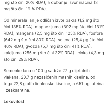
mg što čini 20% RDA), a dobar je izvor niacina (3
mg što čini 19 % RDA).
Od minerala lan je odličan izvor bakra (1,2 mg što
čini 135% RDA), magnezijuma (392 mg što čini 131%
RDA), mangana (2,5 mg što čini 125% RDA), fosfora
(642 mg što čini 80% RDA), selena (25,4 µg što čini
46% RDA), gvožđa (5,7 mg što čini 41% RDA),
kalcijuma (255 mg što čini 32% RDA) i cinka (4,3 mg
što čini 29% RDA).
Semenke lana u 100 g sadrže 27 g dijetalnih
vlakana, 28,7 g nezasićenih masnih kiselina, od
toga 22,8 g alfa linolenske kiseline, a 651 µg luteina
i zeaksantina.
Lekovitost