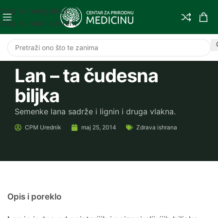
Skip to navigation
Skip to main content
Lan – ta čudesna
biljka
Semenke lana sadrže i lignin i druga vlakna.
CPM
Urednik
maj 25, 2014
Zdrava ishrana
Opis i poreklo