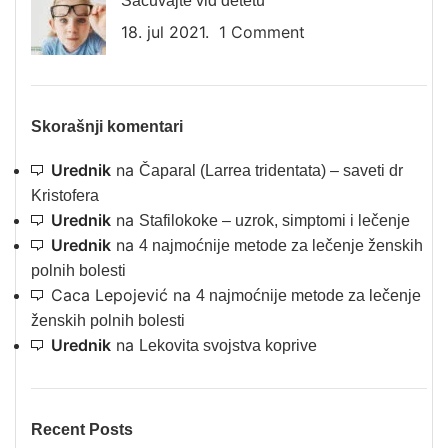
Sačuvajte vid detetu
18. jul 2021.
1 Comment
Skorašnji komentari
Urednik
na
Čaparal (Larrea tridentata) – saveti dr
Kristofera
Urednik
na
Stafilokoke – uzrok, simptomi i lečenje
Urednik
na
4 najmoćnije metode za lečenje ženskih
polnih bolesti
Caca Lepojević
na
4 najmoćnije metode za lečenje
ženskih polnih bolesti
Urednik
na
Lekovita svojstva koprive
Recent Posts