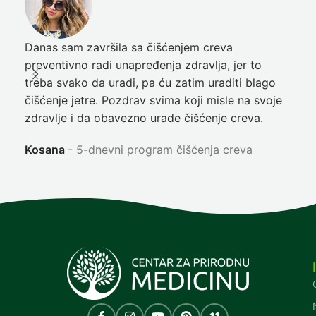
Danas sam završila sa čišćenjem creva
Pre
preventivno radi unapređenja zdravlja, jer to
poč
treba svako da uradi, pa ću zatim uraditi blago
nep
čišćenje jetre. Pozdrav svima koji misle na svoje
sja
zdravlje i da obavezno urade čišćenje creva.
Ni
Kosana
5-dnevni program čišćenja creva