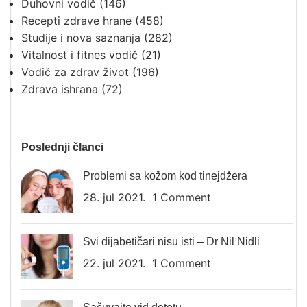
Duhovni vodič
(146)
Recepti zdrave hrane
(458)
Studije i nova saznanja
(282)
Vitalnost i fitnes vodič
(21)
Vodič za zdrav život
(196)
Zdrava ishrana
(72)
Poslednji članci
Problemi sa kožom kod tinejdžera
28. jul 2021.
1 Comment
Svi dijabetičari nisu isti – Dr Nil Nidli
22. jul 2021.
1 Comment