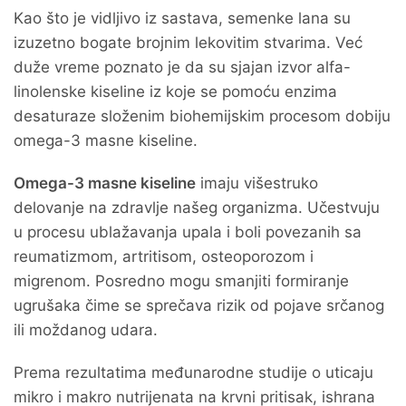
Kao što je vidljivo iz sastava, semenke lana su
izuzetno bogate brojnim lekovitim stvarima. Već
duže vreme poznato je da su sjajan izvor alfa-
linolenske kiseline iz koje se pomoću enzima
desaturaze složenim biohemijskim procesom dobiju
omega-3 masne kiseline.
Omega-3 masne kiseline
imaju višestruko
delovanje na zdravlje našeg organizma. Učestvuju
u procesu ublažavanja upala i boli povezanih sa
reumatizmom, artritisom, osteoporozom i
migrenom. Posredno mogu smanjiti formiranje
ugrušaka čime se sprečava rizik od pojave srčanog
ili moždanog udara.
Prema rezultatima međunarodne studije o uticaju
mikro i makro nutrijenata na krvni pritisak, ishrana