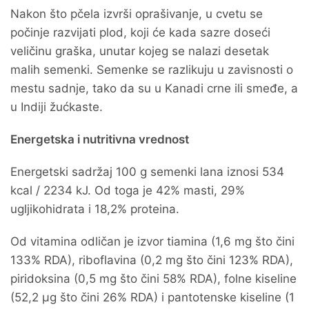
Nakon što pčela izvrši oprašivanje, u cvetu se
počinje razvijati plod, koji će kada sazre doseći
veličinu graška, unutar kojeg se nalazi desetak
malih semenki. Semenke se razlikuju u zavisnosti o
mestu sadnje, tako da su u Kanadi crne ili smeđe, a
u Indiji žućkaste.
Energetska i nutritivna vrednost
Energetski sadržaj 100 g semenki lana iznosi 534
kcal / 2234 kJ. Od toga je 42% masti, 29%
ugljikohidrata i 18,2% proteina.
Od vitamina odličan je izvor tiamina (1,6 mg što čini
133% RDA), riboflavina (0,2 mg što čini 123% RDA),
piridoksina (0,5 mg što čini 58% RDA), folne kiseline
(52,2 µg što čini 26% RDA) i pantotenske kiseline (1