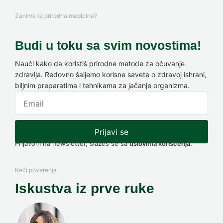
Zanima te prirodna medicina?
Budi u toku sa svim novostima!
Nauči kako da koristiš prirodne metode za očuvanje
zdravlja. Redovno šaljemo korisne savete o zdravoj ishrani,
biljnim preparatima i tehnikama za jačanje organizma.
Prijavi se
Prijavom na newsletter, slažeš se sa
uslovima korišćenja.
Reči poverenja
Iskustva iz prve ruke