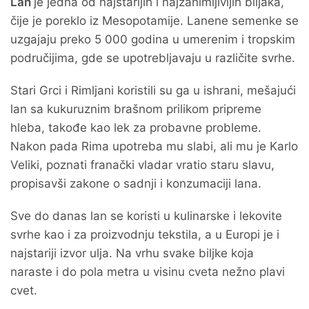
Lan
je jedna od najstarijih i najzanimljivijih biljaka,
čije je poreklo iz Mesopotamije. Lanene semenke se
uzgajaju preko 5 000 godina u umerenim i tropskim
područijima, gde se upotrebljavaju u različite svrhe.
Stari Grci i Rimljani koristili su ga u ishrani, mešajući
lan sa kukuruznim brašnom prilikom pripreme
hleba, takođe kao lek za probavne probleme.
Nakon pada Rima upotreba mu slabi, ali mu je Karlo
Veliki, poznati franački vladar vratio staru slavu,
propisavši zakone o sadnji i konzumaciji lana.
Sve do danas lan se koristi u kulinarske i lekovite
svrhe kao i za proizvodnju tekstila, a u Europi je i
najstariji izvor ulja. Na vrhu svake biljke koja
naraste i do pola metra u visinu cveta nežno plavi
cvet.