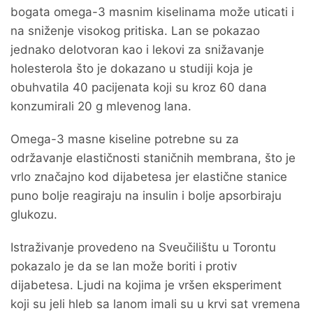
bogata omega-3 masnim kiselinama može uticati i
na sniženje visokog pritiska. Lan se pokazao
jednako delotvoran kao i lekovi za snižavanje
holesterola što je dokazano u studiji koja je
obuhvatila 40 pacijenata koji su kroz 60 dana
konzumirali 20 g mlevenog lana.
Omega-3 masne kiseline potrebne su za
održavanje elastičnosti staničnih membrana, što je
vrlo značajno kod dijabetesa jer elastične stanice
puno bolje reagiraju na insulin i bolje apsorbiraju
glukozu.
Istraživanje provedeno na Sveučilištu u Torontu
pokazalo je da se lan može boriti i protiv
dijabetesa. Ljudi na kojima je vršen eksperiment
koji su jeli hleb sa lanom imali su u krvi sat vremena