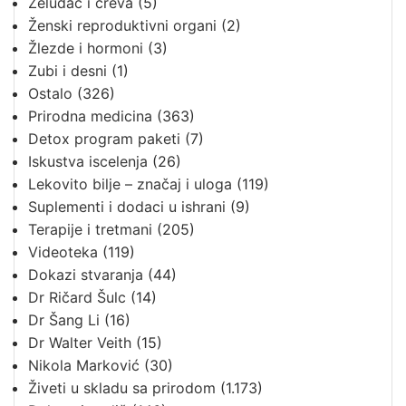
Želudac i creva
(5)
Ženski reproduktivni organi
(2)
Žlezde i hormoni
(3)
Zubi i desni
(1)
Ostalo
(326)
Prirodna medicina
(363)
Detox program paketi
(7)
Iskustva iscelenja
(26)
Lekovito bilje – značaj i uloga
(119)
Suplementi i dodaci u ishrani
(9)
Terapije i tretmani
(205)
Videoteka
(119)
Dokazi stvaranja
(44)
Dr Ričard Šulc
(14)
Dr Šang Li
(16)
Dr Walter Veith
(15)
Nikola Marković
(30)
Živeti u skladu sa prirodom
(1.173)