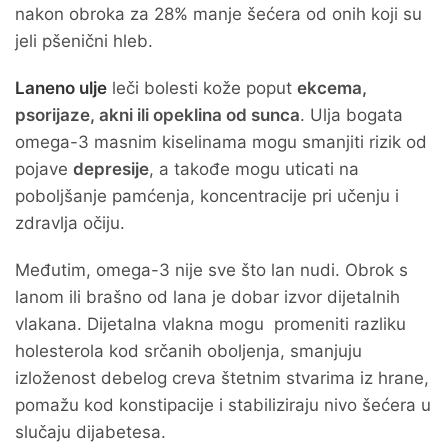
nakon obroka za 28% manje šećera od onih koji su
jeli pšenični hleb.
Laneno ulje
leči bolesti kože poput
ekcema,
psorijaze, akni ili opeklina od sunca
. Ulja bogata
omega-3 masnim kiselinama mogu smanjiti rizik od
pojave
depresije
, a takođe mogu uticati na
poboljšanje pamćenja, koncentracije pri učenju i
zdravlja očiju.
Međutim, omega-3 nije sve što lan nudi. Obrok s
lanom ili brašno od lana je dobar izvor dijetalnih
vlakana. Dijetalna vlakna mogu promeniti razliku
holesterola kod srčanih oboljenja, smanjuju
izloženost debelog creva štetnim stvarima iz hrane,
pomažu kod konstipacije i stabiliziraju nivo šećera u
slučaju dijabetesa.