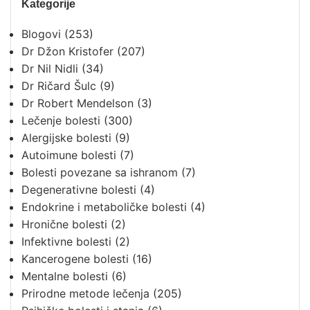
Kategorije
Blogovi
(253)
Dr Džon Kristofer
(207)
Dr Nil Nidli
(34)
Dr Ričard Šulc
(9)
Dr Robert Mendelson
(3)
Lečenje bolesti
(300)
Alergijske bolesti
(9)
Autoimune bolesti
(7)
Bolesti povezane sa ishranom
(7)
Degenerativne bolesti
(4)
Endokrine i metaboličke bolesti
(4)
Hronične bolesti
(2)
Infektivne bolesti
(2)
Kancerogene bolesti
(16)
Mentalne bolesti
(6)
Prirodne metode lečenja
(205)