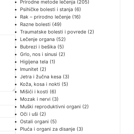
Prirodne metode lečenja
(205)
Psihičke bolesti i stanja
(6)
Rak – prirodno lečenje
(16)
Razne bolesti
(49)
Traumatske bolesti i povrede
(2)
Lečenje organa
(52)
Bubrezi i bešika
(5)
Grlo, nos i sinusi
(2)
Higijena tela
(1)
Imunitet
(2)
Jetra i žučna kesa
(3)
Koža, kosa i nokti
(5)
Mišići i kosti
(6)
Mozak i nervi
(3)
Muški reproduktivni organi
(2)
Oči i uši
(2)
Ostali organi
(5)
Pluća i organi za disanje
(3)