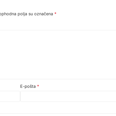
ophodna polja su označena
*
E-pošta
*