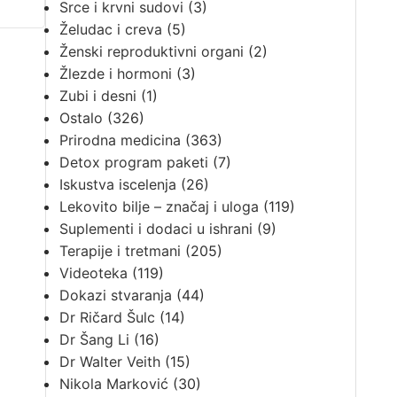
Srce i krvni sudovi
(3)
Želudac i creva
(5)
Ženski reproduktivni organi
(2)
Žlezde i hormoni
(3)
Zubi i desni
(1)
Ostalo
(326)
Prirodna medicina
(363)
Detox program paketi
(7)
Iskustva iscelenja
(26)
Lekovito bilje – značaj i uloga
(119)
Suplementi i dodaci u ishrani
(9)
Terapije i tretmani
(205)
Videoteka
(119)
Dokazi stvaranja
(44)
Dr Ričard Šulc
(14)
Dr Šang Li
(16)
Dr Walter Veith
(15)
Nikola Marković
(30)