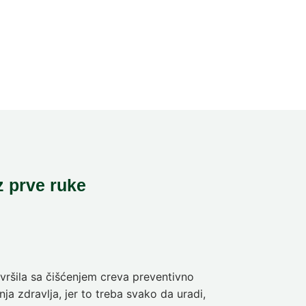
z prve ruke
ršila sa čišćenjem creva preventivno
Pre deset dan
ja zdravlja, jer to treba svako da uradi,
sam da se pra