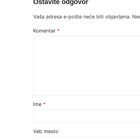
Ostavite odgovor
Vaša adresa e-pošte neće biti objavljena.
Ne
Komentar
*
Ime
*
Veb mesto