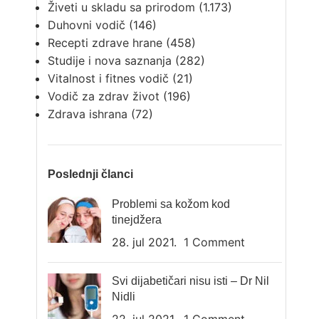
Živeti u skladu sa prirodom
(1.173)
Duhovni vodič
(146)
Recepti zdrave hrane
(458)
Studije i nova saznanja
(282)
Vitalnost i fitnes vodič
(21)
Vodič za zdrav život
(196)
Zdrava ishrana
(72)
Poslednji članci
Problemi sa kožom kod
tinejdžera
28. jul 2021.
1 Comment
Svi dijabetičari nisu isti – Dr Nil
Nidli