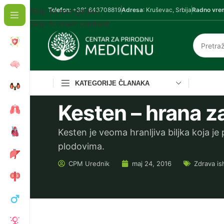
Skip to navigation
Telefon
: +381 643708819
Adresa
: Kruševac, Srbija
Radno vre
Skip to main content
KATEGORIJE ČLANAKA
Kesten – hrana za
Kesten je veoma hranljiva biljka koja j
plodovima.
CPM
Urednik
maj 24, 2016
Zdrava is