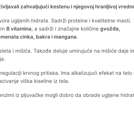
ljavali zahvaljujući kestenu i njegovoj hranljivoj vredno
vora ugljenih hidrata. Sadrži proteine i kvalitetne masti.
som
B vitamina
, a sadrži i značajne količine
gvožđa,
lemenata cinka, bakra i mangana
.
keleta i mišića. Takođe deluje umirujuće na mišiće daje i
ja.
gulaciji krvnog pritiska. Ima alkalizujući efekat na telo 
ivanje viška kiseline iz tela.
enzimi iz pljuvačke mogli dobro da obrade ugljene hidra