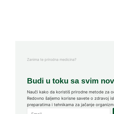
Zanima te prirodna medicina?
Budi u toku sa svim no
Nauči kako da koristiš prirodne metode za oč
Redovno šaljemo korisne savete o zdravoj ish
preparatima i tehnikama za jačanje organizm