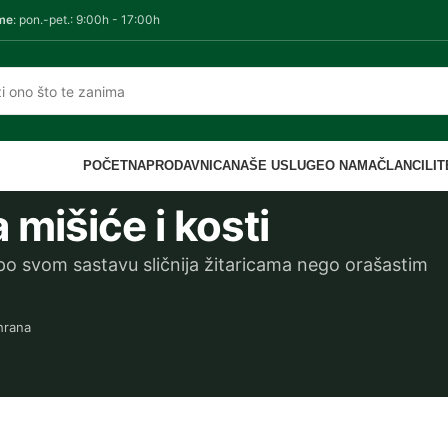
me
: pon.-pet.: 9:00h - 17:00h
POČETNA
PRODAVNICA
NAŠE USLUGE
O NAMA
ČLANCI
LI
 mišiće i kosti
e po svom sastavu sličnija žitaricama nego orašastim
hrana