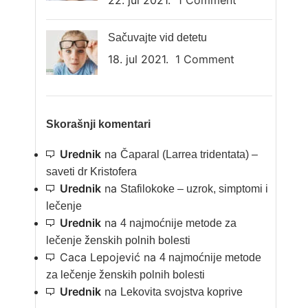
22. jul 2021.
1 Comment
Sačuvajte vid detetu
18. jul 2021.
1 Comment
Skorašnji komentari
Urednik
na
Čaparal (Larrea tridentata) –
saveti dr Kristofera
Urednik
na
Stafilokoke – uzrok, simptomi i
lečenje
Urednik
na
4 najmoćnije metode za
lečenje ženskih polnih bolesti
Caca Lepojević
na
4 najmoćnije metode
za lečenje ženskih polnih bolesti
Urednik
na
Lekovita svojstva koprive