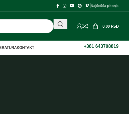
Najčešća pitanja
0.00
RSD
+381 643708819
TERATURA
KONTAKT