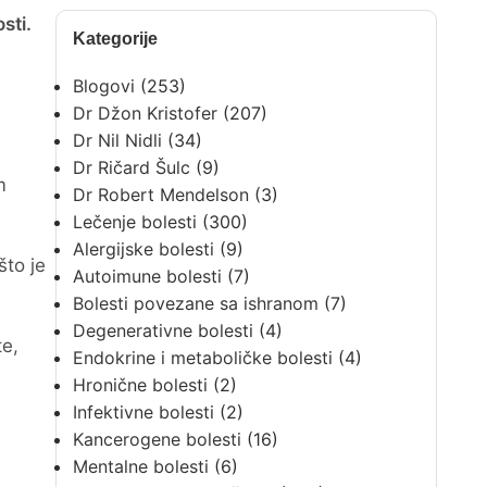
sti.
Kategorije
Blogovi
(253)
Dr Džon Kristofer
(207)
Dr Nil Nidli
(34)
Dr Ričard Šulc
(9)
m
Dr Robert Mendelson
(3)
Lečenje bolesti
(300)
Alergijske bolesti
(9)
što je
Autoimune bolesti
(7)
Bolesti povezane sa ishranom
(7)
Degenerativne bolesti
(4)
te,
Endokrine i metaboličke bolesti
(4)
Hronične bolesti
(2)
Infektivne bolesti
(2)
Kancerogene bolesti
(16)
Mentalne bolesti
(6)