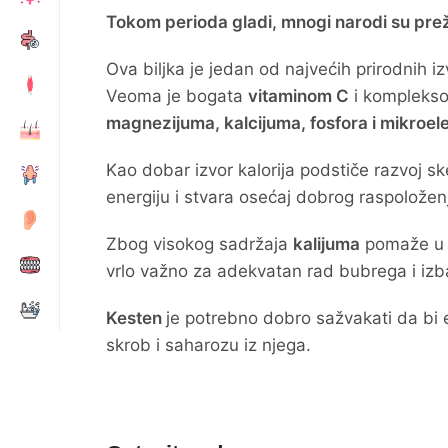
Tokom perioda gladi, mnogi narodi su preživ
Ova biljka je jedan od najvećih prirodnih iz
Veoma je bogata
vitaminom C
i komplek
magnezijuma, kalcijuma, fosfora i mikroe
Kao dobar izvor kalorija podstiče razvoj s
energiju i stvara osećaj dobrog raspoložen
Zbog visokog sadržaja
kalijuma
pomaže u re
vrlo važno za adekvatan rad bubrega i izbac
Kesten
je potrebno dobro sažvakati da bi 
skrob i saharozu iz njega.