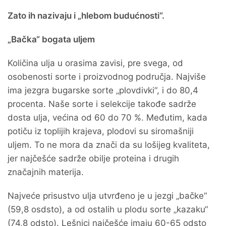
Zato ih nazivaju i „hlebom budućnosti“.
„Bačka“ bogata uljem
Količina ulja u orasima zavisi, pre svega, od
osobenosti sorte i proizvodnog područja. Najviše
ima jezgra bugarske sorte „plovdivki“, i do 80,4
procenta. Naše sorte i selekcije takođe sadrže
dosta ulja, većina od 60 do 70 %. Međutim, kada
potiču iz toplijih krajeva, plodovi su siromašniji
uljem. To ne mora da znači da su lošijeg kvaliteta,
jer najčešće sadrže obilje proteina i drugih
značajnih materija.
Najveće prisustvo ulja utvrđeno je u jezgi „bačke“
(59,8 osdsto), a od ostalih u plodu sorte „kazaku“
(74,8 odsto). Lešnici najčešće imaju 60-65 odsto