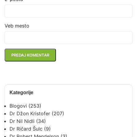
Veb mesto
Kategorije
Blogovi
(253)
Dr Džon Kristofer
(207)
Dr Nil Nidli
(34)
Dr Ričard Šulc
(9)
Dr Robert Mendelson
(3)