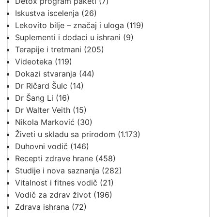
Detox program paketi
(7)
Iskustva iscelenja
(26)
Lekovito bilje – značaj i uloga
(119)
Suplementi i dodaci u ishrani
(9)
Terapije i tretmani
(205)
Videoteka
(119)
Dokazi stvaranja
(44)
Dr Ričard Šulc
(14)
Dr Šang Li
(16)
Dr Walter Veith
(15)
Nikola Marković
(30)
Živeti u skladu sa prirodom
(1.173)
Duhovni vodič
(146)
Recepti zdrave hrane
(458)
Studije i nova saznanja
(282)
Vitalnost i fitnes vodič
(21)
Vodič za zdrav život
(196)
Zdrava ishrana
(72)