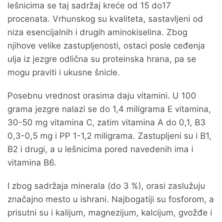
lešnicima se taj sadržaj kreće od 15 do17
procenata. Vrhunskog su kvaliteta, sastavljeni od
niza esencijalnih i drugih aminokiselina. Zbog
njihove velike zastupljenosti, ostaci posle ceđenja
ulja iz jezgre odlična su proteinska hrana, pa se
mogu praviti i ukusne šnicle.
Posebnu vrednost orasima daju vitamini. U 100
grama jezgre nalazi se do 1,4 miligrama E vitamina,
30-50 mg vitamina C, zatim vitamina A do 0,1, B3
0,3-0,5 mg i PP 1-1,2 miligrama. Zastupljeni su i B1,
B2 i drugi, a u lešnicima pored navedenih ima i
vitamina B6.
I zbog sadržaja minerala (do 3 %), orasi zaslužuju
značajno mesto u ishrani. Najbogatiji su fosforom, a
prisutni su i kalijum, magnezijum, kalcijum, gvožđe i