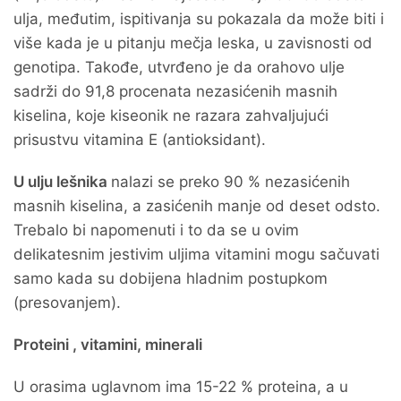
ulja, međutim, ispitivanja su pokazala da može biti i
više kada je u pitanju mečja leska, u zavisnosti od
genotipa. Takođe, utvrđeno je da orahovo ulje
sadrži do 91,8 procenata nezasićenih masnih
kiselina, koje kiseonik ne razara zahvaljujući
prisustvu vitamina E (antioksidant).
U ulju lešnika
nalazi se preko 90 % nezasićenih
masnih kiselina, a zasićenih manje od deset odsto.
Trebalo bi napomenuti i to da se u ovim
delikatesnim jestivim uljima vitamini mogu sačuvati
samo kada su dobijena hladnim postupkom
(presovanjem).
Proteini , vitamini, minerali
U orasima uglavnom ima 15-22 % proteina, a u