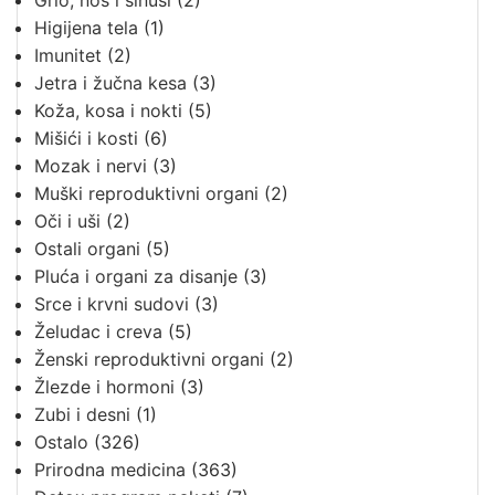
Grlo, nos i sinusi
(2)
Higijena tela
(1)
Imunitet
(2)
Jetra i žučna kesa
(3)
Koža, kosa i nokti
(5)
Mišići i kosti
(6)
Mozak i nervi
(3)
Muški reproduktivni organi
(2)
Oči i uši
(2)
Ostali organi
(5)
Pluća i organi za disanje
(3)
Srce i krvni sudovi
(3)
Želudac i creva
(5)
Ženski reproduktivni organi
(2)
Žlezde i hormoni
(3)
Zubi i desni
(1)
Ostalo
(326)
Prirodna medicina
(363)