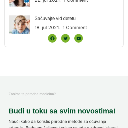
22. jul 2021.
1 Comment
Sačuvajte vid detetu
18. jul 2021.
1 Comment
Zanima te prirodna medicina?
Budi u toku sa svim novostima!
Nauči kako da koristiš prirodne metode za očuvanje
zdravlja. Redovno šaljemo korisne savete o zdravoj ishrani,