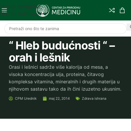
Skip to navigation
Skip to main content
“ Hleb budućnosti “ –
orah i lešnik
Orasi i lešnici sadrže više kalorija od mesa, a
visoka koncentracija ulja, proteina, čitavog
kompleksa vitamina, mineralnih i drugih materija u
njihovom sastavu tako da ih čini izuzetno ukusnim.
CPM
Urednik
maj 22, 2014
Zdrava ishrana