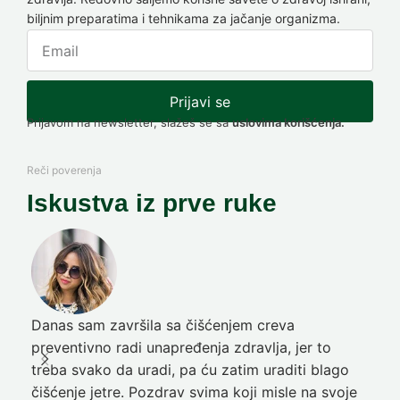
biljnim preparatima i tehnikama za jačanje organizma.
Prijavi se
Prijavom na newsletter, slažeš se sa
uslovima korišćenja.
Reči poverenja
Iskustva iz prve ruke
Danas sam završila sa čišćenjem creva
Pre
preventivno radi unapređenja zdravlja, jer to
poč
treba svako da uradi, pa ću zatim uraditi blago
nep
čišćenje jetre. Pozdrav svima koji misle na svoje
sja