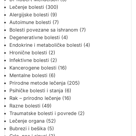
Lečenje bolesti
(300)
Alergijske bolesti
(9)
Autoimune bolesti
(7)
Bolesti povezane sa ishranom
(7)
Degenerativne bolesti
(4)
Endokrine i metaboličke bolesti
(4)
Hronične bolesti
(2)
Infektivne bolesti
(2)
Kancerogene bolesti
(16)
Mentalne bolesti
(6)
Prirodne metode lečenja
(205)
Psihičke bolesti i stanja
(6)
Rak – prirodno lečenje
(16)
Razne bolesti
(49)
Traumatske bolesti i povrede
(2)
Lečenje organa
(52)
Bubrezi i bešika
(5)