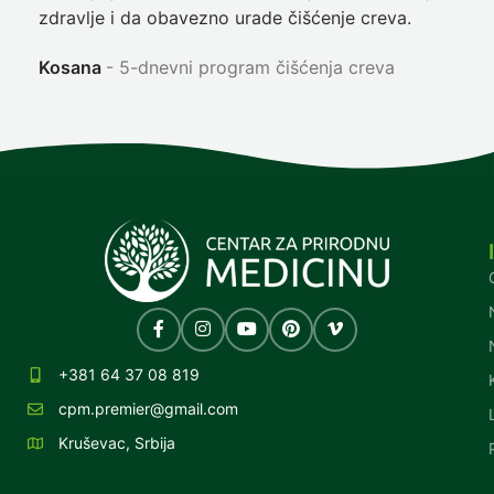
zdravlje i da obavezno urade čišćenje creva.
Ni
Kosana
5-dnevni program čišćenja creva
+381 64 37 08 819
cpm.premier@gmail.com
Kruševac, Srbija