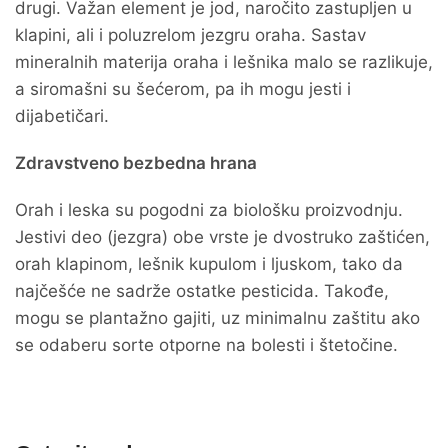
drugi. Važan element je jod, naročito zastupljen u
klapini, ali i poluzrelom jezgru oraha. Sastav
mineralnih materija oraha i lešnika malo se razlikuje,
a siromašni su šećerom, pa ih mogu jesti i
dijabetičari.
Zdravstveno bezbedna hrana
Orah i leska su pogodni za biološku proizvodnju.
Jestivi deo (jezgra) obe vrste je dvostruko zaštićen,
orah klapinom, lešnik kupulom i ljuskom, tako da
najčešće ne sadrže ostatke pesticida. Takođe,
mogu se plantažno gajiti, uz minimalnu zaštitu ako
se odaberu sorte otporne na bolesti i štetočine.