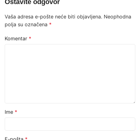
Ostavite odgovor
Vaša adresa e-pošte neće biti objavljena.
Neophodna
polja su označena
*
Komentar
*
Ime
*
E-pošta
*