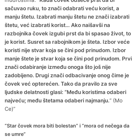
mudrostima: “
Kada čovek odseče prst da bi
sačuvao ruku, to znači odabrati veću korist, a
manju štetu. Izabrati manju štetu ne znači izabrati
štetu, već izabrati korist… Ako naišavši na
razbojnika čovek izgubi prst da bi spasao život, to
je korist. Susret sa rabojnikom je šteta. Izbor veće
koristi nije stvar koja se čini pod prinudom. Izbor
manje štete je stvar koja se čini pod prinudom. Prvi
znači odabiranje između onoga što još nije
zadobijeno. Drugi znači odbacivanje onog čime je
čovek već opterećen. Tako da pravilo za sve
ljudske delatnosti glasi: “Među koristima odaberi
najveću; među štetama odaberi najmanju.
” (Mo
Ce)”
“Star čovek mora biti bolestan” i “mora od nečega da
se umre”