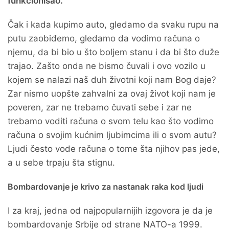
funkcionisao.
Čak i kada kupimo auto, gledamo da svaku rupu na
putu zaobiđemo, gledamo da vodimo računa o
njemu, da bi bio u što boljem stanu i da bi što duže
trajao. Zašto onda ne bismo čuvali i ovo vozilo u
kojem se nalazi naš duh životni koji nam Bog daje?
Zar nismo uopšte zahvalni za ovaj život koji nam je
poveren, zar ne trebamo čuvati sebe i zar ne
trebamo voditi računa o svom telu kao što vodimo
računa o svojim kućnim ljubimcima ili o svom autu?
Ljudi često vode računa o tome šta njihov pas jede,
a u sebe trpaju šta stignu.
Bombardovanje je krivo za nastanak raka kod ljudi
I za kraj, jedna od najpopularnijih izgovora je da je
bombardovanje Srbije od strane NATO-a 1999.