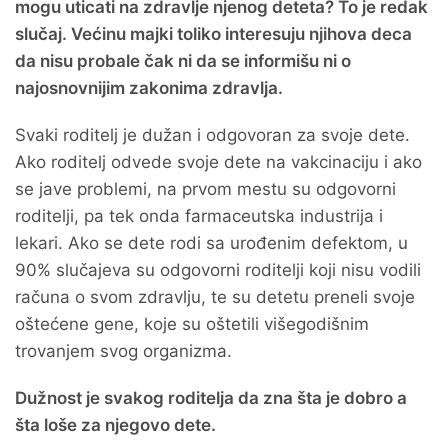
mogu uticati na zdravlje njenog deteta? To je redak
slučaj. Većinu majki toliko interesuju njihova deca
da nisu probale čak ni da se informišu ni o
najosnovnijim zakonima zdravlja.
Svaki roditelj je dužan i odgovoran za svoje dete.
Ako roditelj odvede svoje dete na vakcinaciju i ako
se jave problemi, na prvom mestu su odgovorni
roditelji, pa tek onda farmaceutska industrija i
lekari. Ako se dete rodi sa urođenim defektom, u
90% slučajeva su odgovorni roditelji koji nisu vodili
računa o svom zdravlju, te su detetu preneli svoje
oštećene gene, koje su oštetili višegodišnim
trovanjem svog organizma.
Dužnost je svakog roditelja da zna šta je dobro a
šta loše za njegovo dete.