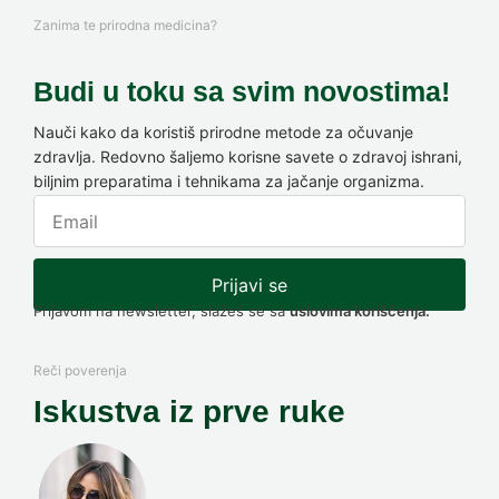
Zanima te prirodna medicina?
Budi u toku sa svim novostima!
Nauči kako da koristiš prirodne metode za očuvanje
zdravlja. Redovno šaljemo korisne savete o zdravoj ishrani,
biljnim preparatima i tehnikama za jačanje organizma.
Prijavi se
Prijavom na newsletter, slažeš se sa
uslovima korišćenja.
Reči poverenja
Iskustva iz prve ruke