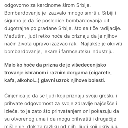
odgovorno za karcinome širom Srbije.
Bombardovanje je izazvalo mnogo smrti u Srbiji i
sigurno je da će posledice bombardovanja biti
dugotrajne po građane Srbije, što se tiče radijacije.
Međutim, ljudi retko hoće da priznaju da je njihov
način života upravo izazvao rak. Najlakše je okriviti
bombardovanje, lekare i farmceutsku industriju.
Malo ko hoće da prizna de je višedecenijsko
trovanje ishranom i raznim dorgama (cigarete,
kafa, alkohol…) glavni uzrok njihove bolesti.
Činjenica je da se ljudi koji priznaju svoju grešku i
prihvate odgovornost za svoje zdravlje najčešće i
izleče, to je zato što prihvatanjem oni pokazuju da
su otvorenog uma i da mogu prihvatiti i drugačije
mišljenje, dok za razliku od njih, ljudi koji okrivljuju