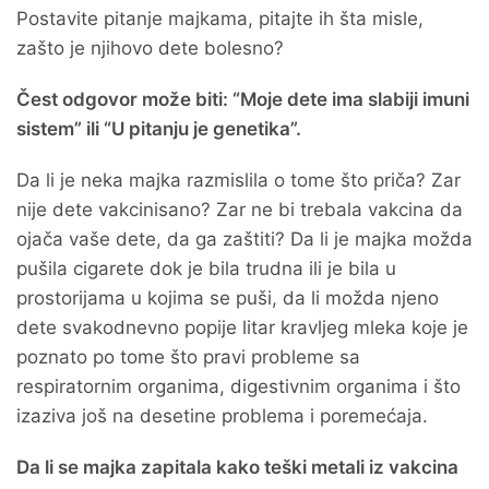
Postavite pitanje majkama, pitajte ih šta misle,
zašto je njihovo dete bolesno?
Čest odgovor može biti: “Moje dete ima slabiji imuni
sistem” ili “U pitanju je genetika”.
Da li je neka majka razmislila o tome što priča? Zar
nije dete vakcinisano? Zar ne bi trebala vakcina da
ojača vaše dete, da ga zaštiti? Da li je majka možda
pušila cigarete dok je bila trudna ili je bila u
prostorijama u kojima se puši, da li možda njeno
dete svakodnevno popije litar kravljeg mleka koje je
poznato po tome što pravi probleme sa
respiratornim organima, digestivnim organima i što
izaziva još na desetine problema i poremećaja.
Da li se majka zapitala kako teški metali iz vakcina