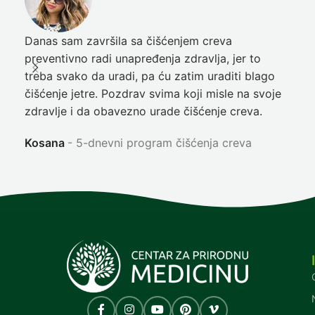
Danas sam završila sa čišćenjem creva
Pre
preventivno radi unapređenja zdravlja, jer to
poč
treba svako da uradi, pa ću zatim uraditi blago
nep
čišćenje jetre. Pozdrav svima koji misle na svoje
sja
zdravlje i da obavezno urade čišćenje creva.
Ni
Kosana
5-dnevni program čišćenja creva