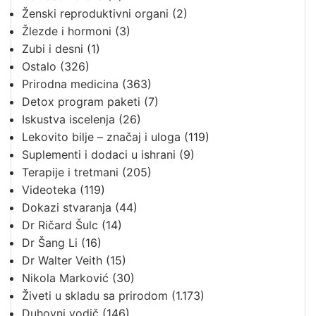
Ženski reproduktivni organi
(2)
Žlezde i hormoni
(3)
Zubi i desni
(1)
Ostalo
(326)
Prirodna medicina
(363)
Detox program paketi
(7)
Iskustva iscelenja
(26)
Lekovito bilje – značaj i uloga
(119)
Suplementi i dodaci u ishrani
(9)
Terapije i tretmani
(205)
Videoteka
(119)
Dokazi stvaranja
(44)
Dr Ričard Šulc
(14)
Dr Šang Li
(16)
Dr Walter Veith
(15)
Nikola Marković
(30)
Živeti u skladu sa prirodom
(1.173)
Duhovni vodič
(146)