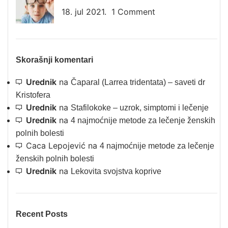
18. jul 2021.
1 Comment
Skorašnji komentari
Urednik
na
Čaparal (Larrea tridentata) – saveti dr
Kristofera
Urednik
na
Stafilokoke – uzrok, simptomi i lečenje
Urednik
na
4 najmoćnije metode za lečenje ženskih
polnih bolesti
Caca Lepojević
na
4 najmoćnije metode za lečenje
ženskih polnih bolesti
Urednik
na
Lekovita svojstva koprive
Recent Posts