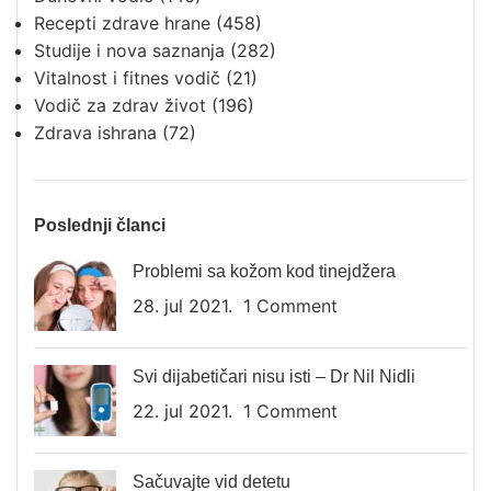
Recepti zdrave hrane
(458)
Studije i nova saznanja
(282)
Vitalnost i fitnes vodič
(21)
Vodič za zdrav život
(196)
Zdrava ishrana
(72)
Poslednji članci
Problemi sa kožom kod tinejdžera
28. jul 2021.
1 Comment
Svi dijabetičari nisu isti – Dr Nil Nidli
22. jul 2021.
1 Comment
Sačuvajte vid detetu