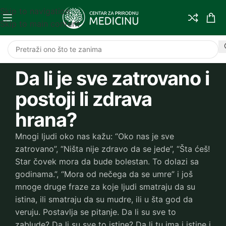
Skip to navigation
Skip to main content
Da li je sve zatrovano i
postoji li zdrava
hrana?
Mnogi ljudi oko nas kažu: “Oko nas je sve
zatrovano”, “Ništa nije zdravo da se jede”, “Šta ćeš!
Star čovek mora da bude bolestan. To dolazi sa
godinama.”, “Mora od nečega da se umre” i još
mnoge druge fraze za koje ljudi smatraju da su
istina, ili smatraju da su mudre, ili u šta god da
veruju. Postavlja se pitanje. Da li su sve to
zablude? Da li su sve to istine? Da li tu ima i istine i