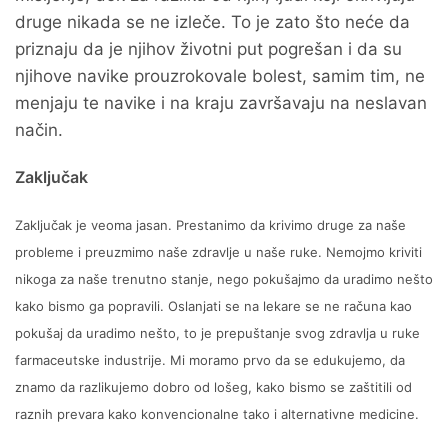
druge nikada se ne izleče. To je zato što neće da
priznaju da je njihov životni put pogrešan i da su
njihove navike prouzrokovale bolest, samim tim, ne
menjaju te navike i na kraju završavaju na neslavan
način.
Zaključak
Zaključak je veoma jasan. Prestanimo da krivimo druge za naše
probleme i preuzmimo naše zdravlje u naše ruke. Nemojmo kriviti
nikoga za naše trenutno stanje, nego pokušajmo da uradimo nešto
kako bismo ga popravili. Oslanjati se na lekare se ne računa kao
pokušaj da uradimo nešto, to je prepuštanje svog zdravlja u ruke
farmaceutske industrije. Mi moramo prvo da se edukujemo, da
znamo da razlikujemo dobro od lošeg, kako bismo se zaštitili od
raznih prevara kako konvencionalne tako i alternativne medicine.