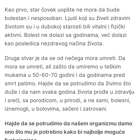
Kao prvo, star čovek uopšte ne mora da bude
bolestan i nesposoban. Ljudi koji su živeli zdravim
životom su i u dubokoj starosti bili vitalni i fizički
aktivni. Bolest ne dolazi sa godinama, već dolazi
kao posledica nezdravog načina života.
Druga stvar je da se od nečega mora umreti. Da
mora se umreti, ali zašto da umiremo u teškim
mukama u 50-60-70 godini i da godinama pred
smrt patimo. Hajde da se potrudimo da živimo što
duže i da nam svaka godina života prođe u zdravlju
i sreći, sa porodicom, u prirodi, a ne sami, bolesni,
iznemogli, u bolovima, sečeni i zatrovani.
Hajde da se potrudimo da našem organizmu damo
ono što mu je potrebno kako bi najbolje moguće