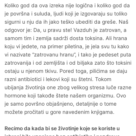
Koliko god da ova izreka nije logična i koliko god da
je površna i suluda, ljudi koji je izgovaraju su toliko
sigurni u nju da ih jako teško ubediti da greše. Naš
odgovor je: Da, u pravu ste! Vazduh je zatrovan, a
samom tim i zemlja sadrži dosta toksina. Ali hrana
koju vi jedete, na primer piletina, je jela svu tu kako
vi nazivate “zatrovanu hranu”, i tako je pedeset puta
zatrovanija i od zemljišta i od biljaka zato što toksini
ostaju u njenom tkivu. Pored toga, pilićima se daju
razni antibiotici i lekovi koji su štetni. Tokom
ubijanja životinja one zbog velikog stresa luče razne
hormone koji takođe štete našem organizmu. Ovo
je samo površno objašnjeno, detaljnije o tome
možete pročitati u gore navedenim knjigama.
Recimo da kada bi se životinje koje se koriste u