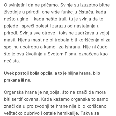
O svinjetini da ne pričamo. Svinje su izuzetno bitne
životinje u prirodi, one vrše funkciju čistača, kada
nešto ugine ili kada nešto truli, tu je svinja da to
pojede i spreči bolest i zarazu od nastajanja u
prirodi. Svinja sve otrove i toksine zadržava u vojoj
masti. Njena mast ne bi trebala biti korišćenja ni za
spoljnu upotrebu a kamoli za ishranu. Nije ni čudo
što je ova životinja u Svetom Pismu označena kao
nečista.
Uvek postoji bolja opcija, a to je biljna hrana, bilo
prskana ili ne.
Organska hrana je najbolja, što ne znači da mora
biti sertifikovana. Kada kažemo organska to samo
znači da u proizvodnji te hrane nije bilo korišćeno
veštačko đubrivo i ostale hemikalije. Takva se