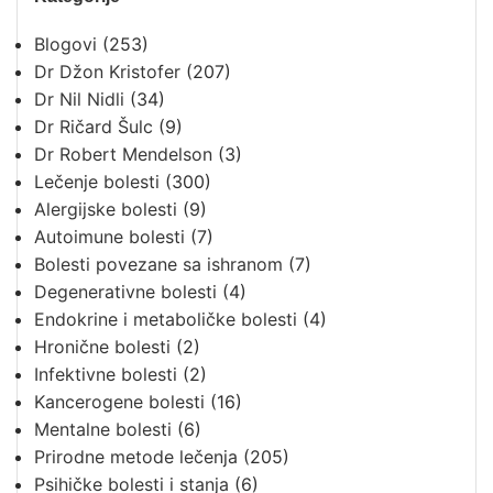
Blogovi
(253)
Dr Džon Kristofer
(207)
Dr Nil Nidli
(34)
Dr Ričard Šulc
(9)
Dr Robert Mendelson
(3)
Lečenje bolesti
(300)
Alergijske bolesti
(9)
Autoimune bolesti
(7)
Bolesti povezane sa ishranom
(7)
Degenerativne bolesti
(4)
Endokrine i metaboličke bolesti
(4)
Hronične bolesti
(2)
Infektivne bolesti
(2)
Kancerogene bolesti
(16)
Mentalne bolesti
(6)
Prirodne metode lečenja
(205)
Psihičke bolesti i stanja
(6)