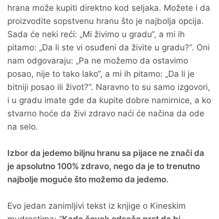
hrana može kupiti direktno kod seljaka. Možete i da
proizvodite sopstvenu hranu što je najbolja opcija.
Sada će neki reći: „Mi živimo u gradu“, a mi ih
pitamo: „Da li ste vi osuđeni da živite u gradu?“. Oni
nam odgovaraju: „Pa ne možemo da ostavimo
posao, nije to tako lako“, a mi ih pitamo: „Da li je
bitniji posao ili život?“. Naravno to su samo izgovori,
i u gradu imate gde da kupite dobre namirnice, a ko
stvarno hoće da živi zdravo naći će načina da ode
na selo.
Izbor da jedemo biljnu hranu sa pijace ne znači da
je apsolutno 100% zdravo, nego da je to trenutno
najbolje moguće što možemo da jedemo.
Evo jedan zanimljivi tekst iz knjige o Kineskim