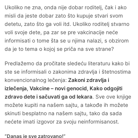
Ukoliko ne zna, onda nije dobar roditelj, čak i ako
misli da jeste dobar zato što kupuje stvari svom
detetu, zato što ga voli itd. Ukoliko roditelj stvarno
voli svoje dete, pa zar se pre vakcinacije neće
informisati o tome šta se u njima nalazi, s obzirom
da je to tema o kojoj se priča na sve strane?
Predlažemo da pročitate sledeću literaturu kako bi
ste se informisali o zakonima zdravlja i štetnostima
konvencionalnog lečenja:
Zakoni zdravlja i
izlečenja
,
Vakcine – novi genocid
,
Kako odgojiti
zdravo dete i sačuvati ga od lekara
. Sve ove knjige
možete kupiti na našem sajtu, a takođe ih možete
skinuti besplatno na našem sajtu, tako da sada
nećete imati izgovor za svoju neinformisanost.
“Danas je sve zatrovano!”