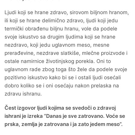
Ljudi koji se hrane zdravo, sirovom biljnom hranom,
ili koji se hrane delimično zdravo, ljudi koji jedu
termički obrađenu biljnu hranu, vole da podele
svoje iskustvo sa drugim ljudima koji se hrane
nezdravo, koji jedu uglavnom meso, mesne
prerađevine, nezdrave slatkiše, mlečne proizvode i
ostale namirnice životinjskog porekla. Oni to
uglavnom rade zbog toga što žele da podele svoje
pozitivno iskustvo kako bi se i ostali ljudi osećali
dobro koliko se i oni osećaju nakon prelaska na
zdravu ishranu.
Čest izgovor ljudi kojima se svedoči o zdravoj
ishrani je izreka “Danas je sve zatrovano. Voće se
prska, zemlja je zatrovana i ja zato jedem meso”.