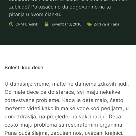
zablude? Pokušaćemo da odgovorimo na ta
pitanja u ovom članku.
CPM
Urednik
novembar 3, 2016
Zdrava ishrana
Bolesti kod dece
U današnje vreme, malte ne da nema zdravih ljudi.
Od male dece pa do staraca, svi imaju nekakve
zdravstvene probleme. Kada je dete malo, često
možemo videti kako ih majke vode kod pedijatra, u
dom zdravlja, na preglede, na vakcinaciju. Deca
često imaju problema sa respiratornim organima.
Puna puća šlajma, zapušen nos, uvećani krajnici.