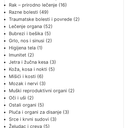
Rak – prirodno lečenje
(16)
Razne bolesti
(49)
Traumatske bolesti i povrede
(2)
Lečenje organa
(52)
Bubrezi i bešika
(5)
Grlo, nos i sinusi
(2)
Higijena tela
(1)
Imunitet
(2)
Jetra i žučna kesa
(3)
Koža, kosa i nokti
(5)
Mišići i kosti
(6)
Mozak i nervi
(3)
Muški reproduktivni organi
(2)
Oči i uši
(2)
Ostali organi
(5)
Pluća i organi za disanje
(3)
Srce i krvni sudovi
(3)
Želudac i creva
(5)