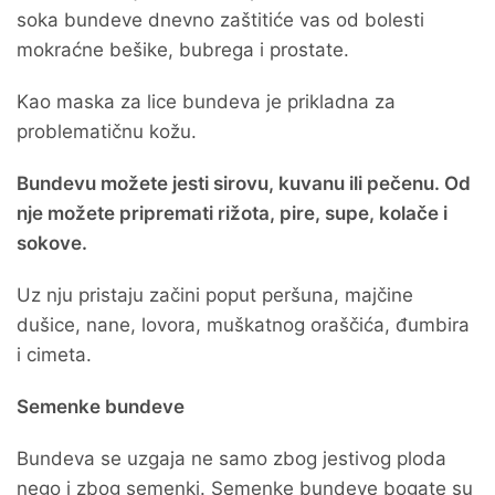
soka bundeve dnevno zaštitiće vas od bolesti
mokraćne bešike, bubrega i prostate.
Kao maska za lice bundeva je prikladna za
problematičnu kožu.
Bundevu možete jesti sirovu, kuvanu ili pečenu. Od
nje možete pripremati rižota, pire, supe, kolače i
sokove.
Uz nju pristaju začini poput peršuna, majčine
dušice, nane, lovora, muškatnog oraščića, đumbira
i cimeta.
Semenke bundeve
Bundeva se uzgaja ne samo zbog jestivog ploda
nego i zbog semenki. Semenke bundeve bogate su