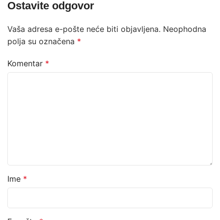
Ostavite odgovor
Vaša adresa e-pošte neće biti objavljena.
Neophodna
polja su označena
*
Komentar
*
Ime
*