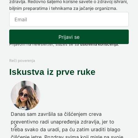
zdravlja. Redovno šaljemo korisne savete o zdravoj ishrani,
biljnim preparatima i tehnikama za jačanje organizma.
Prijavi se
Prijavom na newsletter, slažeš se sa
uslovima korišćenja.
Reči poverenja
Iskustva iz prve ruke
Danas sam završila sa čišćenjem creva
Pre
preventivno radi unapređenja zdravlja, jer to
poč
treba svako da uradi, pa ću zatim uraditi blago
nep
čišćenje jetre. Pozdrav svima koji misle na svoje
sja