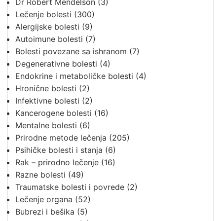
Dr Robert Mendelson
(3)
Lečenje bolesti
(300)
Alergijske bolesti
(9)
Autoimune bolesti
(7)
Bolesti povezane sa ishranom
(7)
Degenerativne bolesti
(4)
Endokrine i metaboličke bolesti
(4)
Hronične bolesti
(2)
Infektivne bolesti
(2)
Kancerogene bolesti
(16)
Mentalne bolesti
(6)
Prirodne metode lečenja
(205)
Psihičke bolesti i stanja
(6)
Rak – prirodno lečenje
(16)
Razne bolesti
(49)
Traumatske bolesti i povrede
(2)
Lečenje organa
(52)
Bubrezi i bešika
(5)