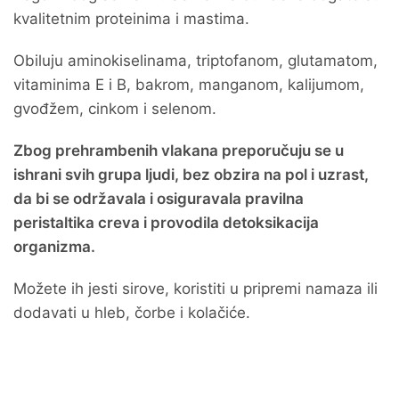
kvalitetnim proteinima i mastima.
Obiluju aminokiselinama, triptofanom, glutamatom,
vitaminima E i B, bakrom, manganom, kalijumom,
gvođžem, cinkom i selenom.
Zbog prehrambenih vlakana preporučuju se u
ishrani svih grupa ljudi, bez obzira na pol i uzrast,
da bi se održavala i osiguravala pravilna
peristaltika creva i provodila detoksikacija
organizma.
Možete ih jesti sirove, koristiti u pripremi namaza ili
dodavati u hleb, čorbe i kolačiće.