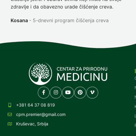
zdravlje i da obavezno urade čišćenje creva.
Ni
Kosana
5-dnevni program čišćenja creva
+381 64 37 08 819
cpm.premier@gmail.com
Kruševac, Srbija