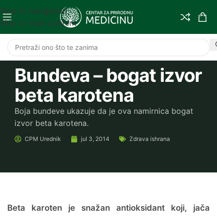
Skip to navigation
Skip to main content
Bundeva – bogat izvor
beta karotena
Boja bundeve ukazuje da je ova namirnica bogat
izvor beta karotena.
CPM
Urednik
jul 3, 2014
Zdrava ishrana
Beta karoten je snažan antioksidant koji, jača