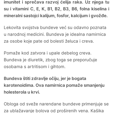
imunitet i sprečava razvoj ćelija raka. Uz njega tu
su i vitamini C, E, K, B1, B2, B3, B6, folna kiselina i
mineralni sastojci kalijum, fosfor, kalcijum i gvožđe.
Lekovita svojstva bundeve već su odavno poznata
u narodnoj medicini. Bundeva je idealna namirnica
za osobe koje pate od bolesti želuca i creva.
Pomaže kod zatvora i upale debelog creva.
Bundeva je diuretik, zbog toga se preporučuje
osobama s artritisom i gihtom.
Bundeva štiti zdravlje očiju, jer je bogata
karotenoidima. Ova namirnica pomaže smanjenju
holesterola u krvi.
Obloga od sveže narendane bundeve primenjuje se
za ublažavanje bolova od proširenih vena. Kašika