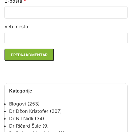
E-pošta
*
Veb mesto
Kategorije
Blogovi
(253)
Dr Džon Kristofer
(207)
Dr Nil Nidli
(34)
Dr Ričard Šulc
(9)