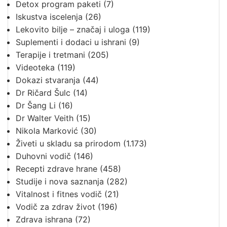
Detox program paketi
(7)
Iskustva iscelenja
(26)
Lekovito bilje – značaj i uloga
(119)
Suplementi i dodaci u ishrani
(9)
Terapije i tretmani
(205)
Videoteka
(119)
Dokazi stvaranja
(44)
Dr Ričard Šulc
(14)
Dr Šang Li
(16)
Dr Walter Veith
(15)
Nikola Marković
(30)
Živeti u skladu sa prirodom
(1.173)
Duhovni vodič
(146)
Recepti zdrave hrane
(458)
Studije i nova saznanja
(282)
Vitalnost i fitnes vodič
(21)
Vodič za zdrav život
(196)
Zdrava ishrana
(72)