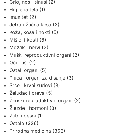
Grlo, nos i sinusi
(2)
Higijena tela
(1)
Imunitet
(2)
Jetra i žučna kesa
(3)
Koža, kosa i nokti
(5)
Mišići i kosti
(6)
Mozak i nervi
(3)
Muški reproduktivni organi
(2)
Oči i uši
(2)
Ostali organi
(5)
Pluća i organi za disanje
(3)
Srce i krvni sudovi
(3)
Želudac i creva
(5)
Ženski reproduktivni organi
(2)
Žlezde i hormoni
(3)
Zubi i desni
(1)
Ostalo
(326)
Prirodna medicina
(363)