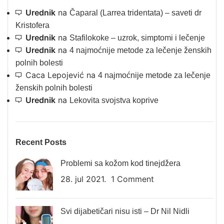
Urednik
na
Čaparal (Larrea tridentata) – saveti dr
Kristofera
Urednik
na
Stafilokoke – uzrok, simptomi i lečenje
Urednik
na
4 najmoćnije metode za lečenje ženskih
polnih bolesti
Caca Lepojević
na
4 najmoćnije metode za lečenje
ženskih polnih bolesti
Urednik
na
Lekovita svojstva koprive
Recent Posts
Problemi sa kožom kod tinejdžera
28. jul 2021.
1 Comment
Svi dijabetičari nisu isti – Dr Nil Nidli