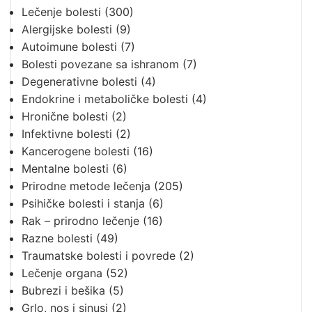
Lečenje bolesti
(300)
Alergijske bolesti
(9)
Autoimune bolesti
(7)
Bolesti povezane sa ishranom
(7)
Degenerativne bolesti
(4)
Endokrine i metaboličke bolesti
(4)
Hronične bolesti
(2)
Infektivne bolesti
(2)
Kancerogene bolesti
(16)
Mentalne bolesti
(6)
Prirodne metode lečenja
(205)
Psihičke bolesti i stanja
(6)
Rak – prirodno lečenje
(16)
Razne bolesti
(49)
Traumatske bolesti i povrede
(2)
Lečenje organa
(52)
Bubrezi i bešika
(5)
Grlo, nos i sinusi
(2)