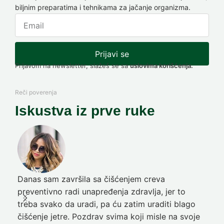
biljnim preparatima i tehnikama za jačanje organizma.
Prijavi se
Prijavom na newsletter, slažeš se sa
uslovima korišćenja.
Reči poverenja
Iskustva iz prve ruke
Danas sam završila sa čišćenjem creva
Pre
preventivno radi unapređenja zdravlja, jer to
poč
treba svako da uradi, pa ću zatim uraditi blago
nep
čišćenje jetre. Pozdrav svima koji misle na svoje
sja