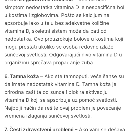
simptom nedostatka vitamina D je nespecifična bol
u kostima i zglobovima. Pošto se kalcijum ne
apsorbuje lako u telu bez adekvatne količine
vitamina D, skeletni sistem može da pati od
nedostatka. Ovo prouzrokuje bolove u kostima koji
mogu prestati ukoliko se osoba redovno izlaže
sunčevoj svetlosti. Odgovarajući nivo vitamina D u
organizmu sprečava propadanje zuba.
6. Tamna koža
– Ako ste tamnoputi, veće šanse su
da imate nedostatak vitamina D. Tamna koža je
prirodna zaštita od sunca i blokira aktivaciju
vitamina D koji se apsorbuje uz pomoć svetlosti.
Najbolji način da rešite ovaj problem je povećanje
vremena izlaganja sunčevoj svetlosti.
7. Česti zdravstveni problemi
– Ako vam se dešava