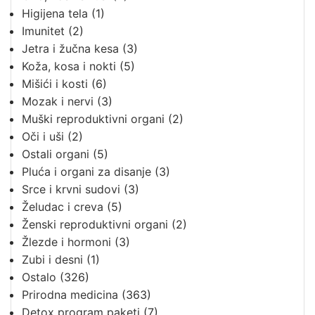
Higijena tela
(1)
Imunitet
(2)
Jetra i žučna kesa
(3)
Koža, kosa i nokti
(5)
Mišići i kosti
(6)
Mozak i nervi
(3)
Muški reproduktivni organi
(2)
Oči i uši
(2)
Ostali organi
(5)
Pluća i organi za disanje
(3)
Srce i krvni sudovi
(3)
Želudac i creva
(5)
Ženski reproduktivni organi
(2)
Žlezde i hormoni
(3)
Zubi i desni
(1)
Ostalo
(326)
Prirodna medicina
(363)
Detox program paketi
(7)