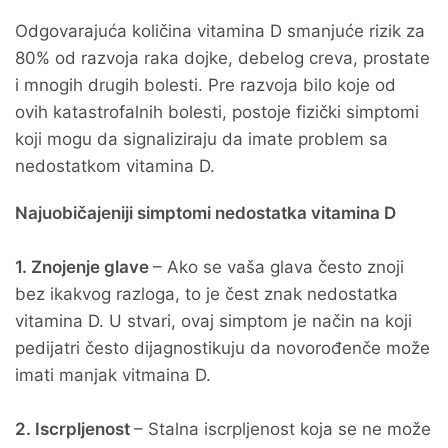
Odgovarajuća količina vitamina D smanjuće rizik za
80% od razvoja raka dojke, debelog creva, prostate
i mnogih drugih bolesti. Pre razvoja bilo koje od
ovih katastrofalnih bolesti, postoje fizički simptomi
koji mogu da signaliziraju da imate problem sa
nedostatkom vitamina D.
Najuobičajeniji simptomi nedostatka vitamina D
1. Znojenje glave
– Ako se vaša glava često znoji
bez ikakvog razloga, to je čest znak nedostatka
vitamina D. U stvari, ovaj simptom je način na koji
pedijatri često dijagnostikuju da novorođenče može
imati manjak vitmaina D.
2. Iscrpljenost
– Stalna iscrpljenost koja se ne može