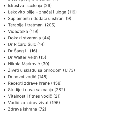
Iskustva iscelenja
(26)
Lekovito bilje – značaj i uloga
(119)
Suplementi i dodaci u ishrani
(9)
Terapije i tretmani
(205)
Videoteka
(119)
Dokazi stvaranja
(44)
Dr Ričard Šulc
(14)
Dr Šang Li
(16)
Dr Walter Veith
(15)
Nikola Marković
(30)
Živeti u skladu sa prirodom
(1.173)
Duhovni vodič
(146)
Recepti zdrave hrane
(458)
Studije i nova saznanja
(282)
Vitalnost i fitnes vodič
(21)
Vodič za zdrav život
(196)
Zdrava ishrana
(72)