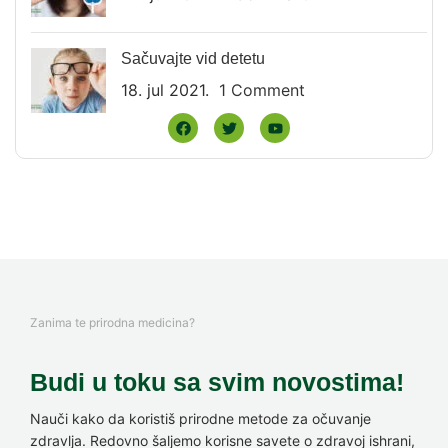
Sačuvajte vid detetu
18. jul 2021.
1 Comment
Zanima te prirodna medicina?
Budi u toku sa svim novostima!
Nauči kako da koristiš prirodne metode za očuvanje
zdravlja. Redovno šaljemo korisne savete o zdravoj ishrani,