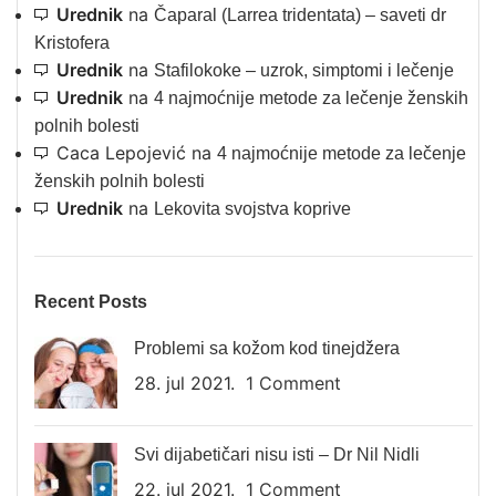
Urednik
na
Čaparal (Larrea tridentata) – saveti dr
Kristofera
Urednik
na
Stafilokoke – uzrok, simptomi i lečenje
Urednik
na
4 najmoćnije metode za lečenje ženskih
polnih bolesti
Caca Lepojević
na
4 najmoćnije metode za lečenje
ženskih polnih bolesti
Urednik
na
Lekovita svojstva koprive
Recent Posts
Problemi sa kožom kod tinejdžera
28. jul 2021.
1 Comment
Svi dijabetičari nisu isti – Dr Nil Nidli
22. jul 2021.
1 Comment