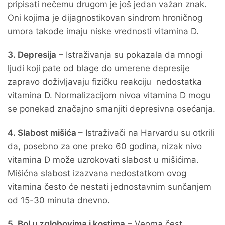
pripisati nečemu drugom je još jedan važan znak.
Oni kojima je dijagnostikovan sindrom hroničnog
umora takođe imaju niske vrednosti vitamina D.
3. Depresija
– Istraživanja su pokazala da mnogi
ljudi koji pate od blage do umerene depresije
zapravo doživljavaju fizičku reakciju nedostatka
vitamina D. Normalizacijom nivoa vitamina D mogu
se ponekad značajno smanjiti depresivna osećanja.
4. Slabost mišića
– Istraživači na Harvardu su otkrili
da, posebno za one preko 60 godina, nizak nivo
vitamina D može uzrokovati slabost u mišićima.
Mišićna slabost izazvana nedostatkom ovog
vitamina često će nestati jednostavnim sunčanjem
od 15-30 minuta dnevno.
5. Bol u zglobovima i kostima
– Veoma čest