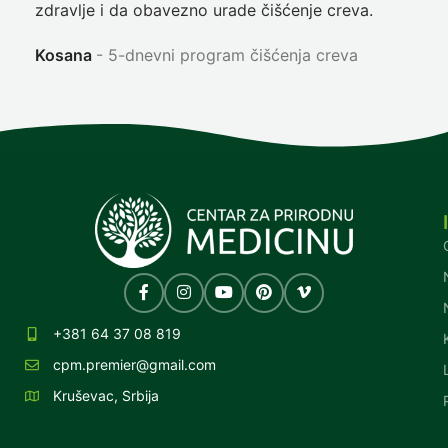
zdravlje i da obavezno urade čišćenje creva.
Ni
Kosana
5-dnevni program čišćenja creva
+381 64 37 08 819
cpm.premier@gmail.com
Kruševac, Srbija