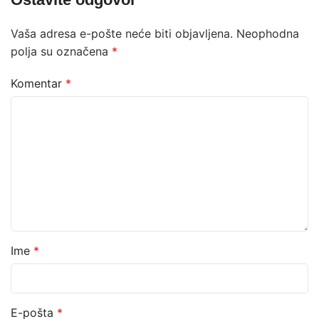
Vaša adresa e-pošte neće biti objavljena.
Neophodna
polja su označena
*
Komentar
*
Ime
*
E-pošta
*