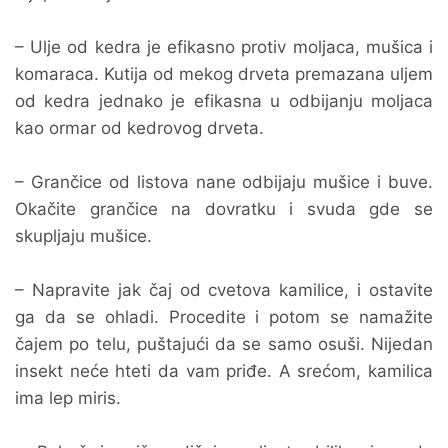
– Ulje od kedra je efikasno protiv moljaca, mušica i
komaraca. Kutija od mekog drveta premazana uljem
od kedra jednako je efikasna u odbijanju moljaca
kao ormar od kedrovog drveta.
– Grančice od listova nane odbijaju mušice i buve.
Okačite grančice na dovratku i svuda gde se
skupljaju mušice.
– Napravite jak čaj od cvetova kamilice, i ostavite
ga da se ohladi. Procedite i potom se namažite
čajem po telu, puštajući da se samo osuši. Nijedan
insekt neće hteti da vam priđe. A srećom, kamilica
ima lep miris.