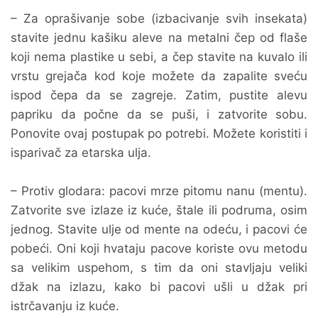
– Za oprašivanje sobe (izbacivanje svih insekata)
stavite jednu kašiku aleve na metalni čep od flaše
koji nema plastike u sebi, a čep stavite na kuvalo ili
vrstu grejača kod koje možete da zapalite sveću
ispod čepa da se zagreje. Zatim, pustite alevu
papriku da počne da se puši, i zatvorite sobu.
Ponovite ovaj postupak po potrebi. Možete koristiti i
isparivač za etarska ulja.
– Protiv glodara: pacovi mrze pitomu nanu (mentu).
Zatvorite sve izlaze iz kuće, štale ili podruma, osim
jednog. Stavite ulje od mente na odeću, i pacovi će
pobeći. Oni koji hvataju pacove koriste ovu metodu
sa velikim uspehom, s tim da oni stavljaju veliki
džak na izlazu, kako bi pacovi ušli u džak pri
istrčavanju iz kuće.