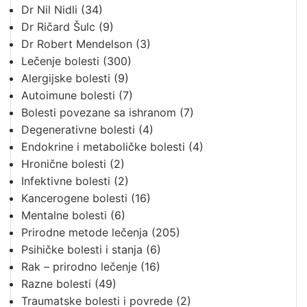
Dr Nil Nidli
(34)
Dr Ričard Šulc
(9)
Dr Robert Mendelson
(3)
Lečenje bolesti
(300)
Alergijske bolesti
(9)
Autoimune bolesti
(7)
Bolesti povezane sa ishranom
(7)
Degenerativne bolesti
(4)
Endokrine i metaboličke bolesti
(4)
Hronične bolesti
(2)
Infektivne bolesti
(2)
Kancerogene bolesti
(16)
Mentalne bolesti
(6)
Prirodne metode lečenja
(205)
Psihičke bolesti i stanja
(6)
Rak – prirodno lečenje
(16)
Razne bolesti
(49)
Traumatske bolesti i povrede
(2)