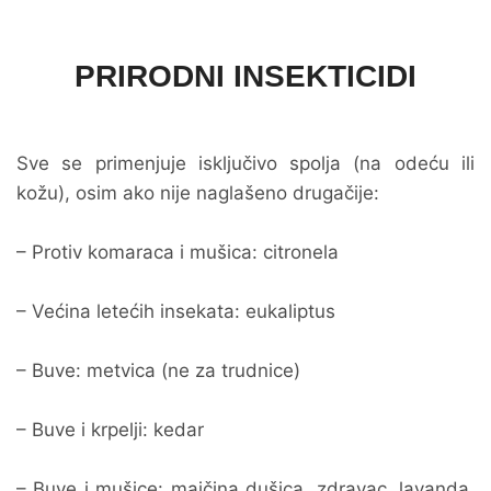
PRIRODNI INSEKTICIDI
Sve se primenjuje isključivo spolja (na odeću ili
kožu), osim ako nije naglašeno drugačije:
– Protiv komaraca i mušica: citronela
– Većina letećih insekata: eukaliptus
– Buve: metvica (ne za trudnice)
– Buve i krpelji: kedar
– Buve i mušice: majčina dušica, zdravac, lavanda,