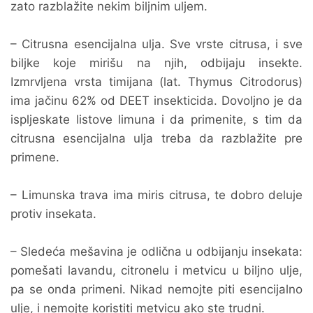
zato razblažite nekim biljnim uljem.
– Citrusna esencijalna ulja. Sve vrste citrusa, i sve
biljke koje mirišu na njih, odbijaju insekte.
Izmrvljena vrsta timijana (lat. Thymus Citrodorus)
ima jačinu 62% od DEET insekticida. Dovoljno je da
ispljeskate listove limuna i da primenite, s tim da
citrusna esencijalna ulja treba da razblažite pre
primene.
– Limunska trava ima miris citrusa, te dobro deluje
protiv insekata.
– Sledeća mešavina je odlična u odbijanju insekata:
pomešati lavandu, citronelu i metvicu u biljno ulje,
pa se onda primeni. Nikad nemojte piti esencijalno
ulje, i nemojte koristiti metvicu ako ste trudni.