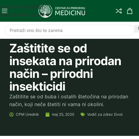
Skip to navigation
Skip to main content
Zaštitite se od
insekata na prirodan
način – prirodni
insekticidi
Zaštitite se od buba i ostalih štetočina na prirodan
način, koji neče štetiti ni vama ni okolini.
CPM
Urednik
maj 25, 2020
Vodič za zdrav život