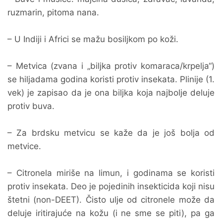
ruzmarin, pitoma nana.
– U Indiji i Africi se mažu bosiljkom po koži.
– Metvica (zvana i „biljka protiv komaraca/krpelja“)
se hiljadama godina koristi protiv insekata. Plinije (1.
vek) je zapisao da je ona biljka koja najbolje deluje
protiv buva.
– Za brdsku metvicu se kaže da je još bolja od
metvice.
– Citronela miriše na limun, i godinama se koristi
protiv insekata. Deo je pojedinih insekticida koji nisu
štetni (non-DEET). Čisto ulje od citronele može da
deluje iritirajuće na kožu (i ne sme se piti), pa ga