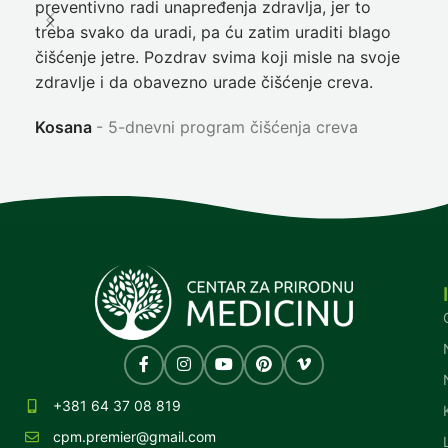
preventivno radi unapređenja zdravlja, jer to
poč
treba svako da uradi, pa ću zatim uraditi blago
nep
čišćenje jetre. Pozdrav svima koji misle na svoje
sja
zdravlje i da obavezno urade čišćenje creva.
Ni
Kosana
5-dnevni program čišćenja creva
+381 64 37 08 819
cpm.premier@gmail.com