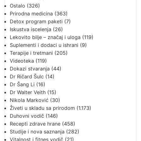
Ostalo
(326)
Prirodna medicina
(363)
Detox program paketi
(7)
Iskustva iscelenja
(26)
Lekovito bilje – značaj i uloga
(119)
Suplementi i dodaci u ishrani
(9)
Terapije i tretmani
(205)
Videoteka
(119)
Dokazi stvaranja
(44)
Dr Ričard Šulc
(14)
Dr Šang Li
(16)
Dr Walter Veith
(15)
Nikola Marković
(30)
Živeti u skladu sa prirodom
(1.173)
Duhovni vodič
(146)
Recepti zdrave hrane
(458)
Studije i nova saznanja
(282)
Vitalnost i fitnes vodič
(21)