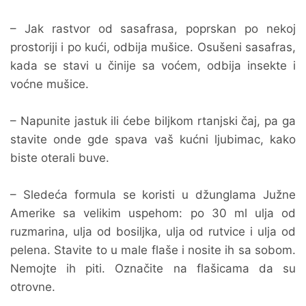
– Jak rastvor od sasafrasa, poprskan po nekoj
prostoriji i po kući, odbija mušice. Osušeni sasafras,
kada se stavi u činije sa voćem, odbija insekte i
voćne mušice.
– Napunite jastuk ili ćebe biljkom rtanjski čaj, pa ga
stavite onde gde spava vaš kućni ljubimac, kako
biste oterali buve.
– Sledeća formula se koristi u džunglama Južne
Amerike sa velikim uspehom: po 30 ml ulja od
ruzmarina, ulja od bosiljka, ulja od rutvice i ulja od
pelena. Stavite to u male flaše i nosite ih sa sobom.
Nemojte ih piti. Označite na flašicama da su
otrovne.