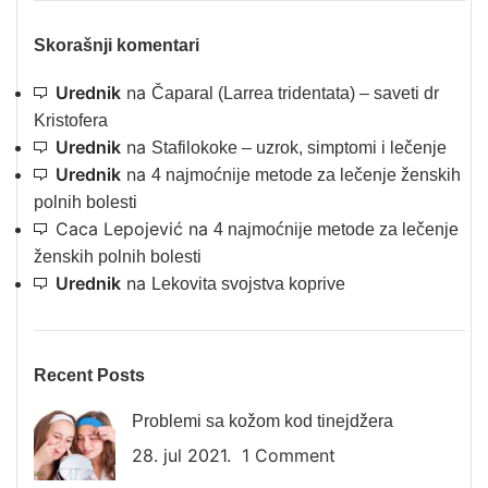
Skorašnji komentari
Urednik
na
Čaparal (Larrea tridentata) – saveti dr
Kristofera
Urednik
na
Stafilokoke – uzrok, simptomi i lečenje
Urednik
na
4 najmoćnije metode za lečenje ženskih
polnih bolesti
Caca Lepojević
na
4 najmoćnije metode za lečenje
ženskih polnih bolesti
Urednik
na
Lekovita svojstva koprive
Recent Posts
Problemi sa kožom kod tinejdžera
28. jul 2021.
1 Comment