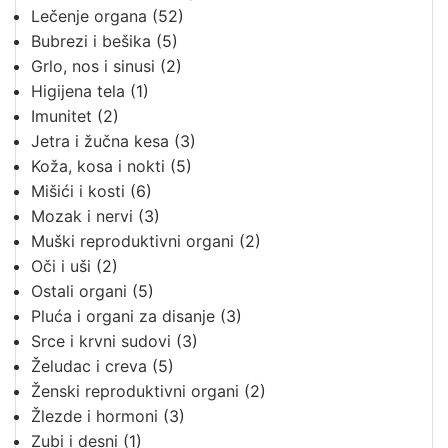
Lečenje organa
(52)
Bubrezi i bešika
(5)
Grlo, nos i sinusi
(2)
Higijena tela
(1)
Imunitet
(2)
Jetra i žučna kesa
(3)
Koža, kosa i nokti
(5)
Mišići i kosti
(6)
Mozak i nervi
(3)
Muški reproduktivni organi
(2)
Oči i uši
(2)
Ostali organi
(5)
Pluća i organi za disanje
(3)
Srce i krvni sudovi
(3)
Želudac i creva
(5)
Ženski reproduktivni organi
(2)
Žlezde i hormoni
(3)
Zubi i desni
(1)