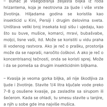
– Buhač je višegodišnja zeljasta biljka iz roda
hrizantema, koja je neotrovna za ljude i više vrste
životinja. Hiljadama godina se koristila kao
insekticid u Kini, Persiji i drugim delovima sveta.
Uništava veliki broj insekata koji sišu i ujedaju, kao
što su buve, mušice, komarci, mravi, bubašvabe,
moljci, lisne vaši, itd. Može se koristiti u vidu praha
ili vodenog rastvora. Ako je reč o prašku, prostorija
može da se napraši, naročito ćoškovi. A ako je reč o
koncentrisanoj tečnosti, onda se koristi sprej. Može
i da se pomeša sa drugim insekticidnim biljkama.
– Kvasija je veoma gorka biljka, ali nije škodljiva za
ljude i životinje. Stavite 1/4 litra ključale vode preko
7-8 g osušene kvasije, pa zasladite sa sirupom ili
šećerom. Kada se ohladi, tu smesu stavite u tanjire,
a njih u sobe gde ima najviše mušica.