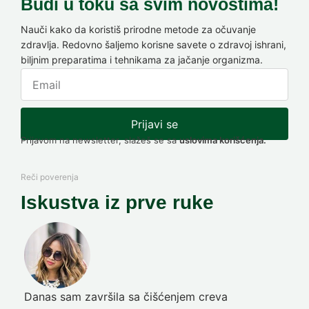
Budi u toku sa svim novostima!
Nauči kako da koristiš prirodne metode za očuvanje
zdravlja. Redovno šaljemo korisne savete o zdravoj ishrani,
biljnim preparatima i tehnikama za jačanje organizma.
Prijavi se
Prijavom na newsletter, slažeš se sa
uslovima korišćenja.
Reči poverenja
Iskustva iz prve ruke
Danas sam završila sa čišćenjem creva
Pre