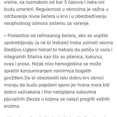
vreme, sa razmakom od bar 5 časova i neka oni
budu umereni. Regularnost u obrocima je važna u
održavanja nivoa šećera u krvi i u obezbeđivanju
neophodnog odmora sistemu za varenje.
–
Poslastice od rafinisanog šećera, ako se uopšte
upotrebljavaju (a ne bi trebale) treba uzimati veoma
štedljivo.Ugljeni hidrati bi trebalo da potiču iz voća i
integralnih žitarica kao što su pšenica, kukuruz,
ovas i proso. Nizak nivo hemoglobina se može
sprečiti konzumiranjem namirnica bogatih
gvožđem.Da bi obezbedili telu dobru krv obroci
moraju da budu pojedeni sporo jer hrana mora biti
dobro sažvakana i fino natopljena sokovima
pljuvačnih žlezda u kojima se nalazi pregršt važnih
enzima.