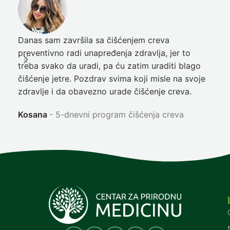
Danas sam završila sa čišćenjem creva
Pre
preventivno radi unapređenja zdravlja, jer to
poč
treba svako da uradi, pa ću zatim uraditi blago
nep
čišćenje jetre. Pozdrav svima koji misle na svoje
sja
zdravlje i da obavezno urade čišćenje creva.
Ni
Kosana
5-dnevni program čišćenja creva