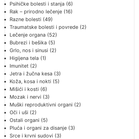
Psihičke bolesti i stanja
(6)
Rak – prirodno lečenje
(16)
Razne bolesti
(49)
Traumatske bolesti i povrede
(2)
Lečenje organa
(52)
Bubrezi i bešika
(5)
Grlo, nos i sinusi
(2)
Higijena tela
(1)
Imunitet
(2)
Jetra i žučna kesa
(3)
Koža, kosa i nokti
(5)
Mišići i kosti
(6)
Mozak i nervi
(3)
Muški reproduktivni organi
(2)
Oči i uši
(2)
Ostali organi
(5)
Pluća i organi za disanje
(3)
Srce i krvni sudovi
(3)