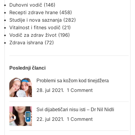
Duhovni vodič
(146)
Recepti zdrave hrane
(458)
Studije i nova saznanja
(282)
Vitalnost i fitnes vodič
(21)
Vodič za zdrav život
(196)
Zdrava ishrana
(72)
Poslednji članci
Problemi sa kožom kod tinejdžera
28. jul 2021.
1 Comment
Svi dijabetičari nisu isti – Dr Nil Nidli
22. jul 2021.
1 Comment