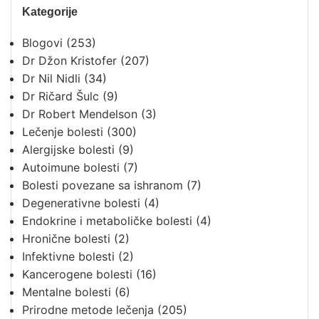
Kategorije
Blogovi
(253)
Dr Džon Kristofer
(207)
Dr Nil Nidli
(34)
Dr Ričard Šulc
(9)
Dr Robert Mendelson
(3)
Lečenje bolesti
(300)
Alergijske bolesti
(9)
Autoimune bolesti
(7)
Bolesti povezane sa ishranom
(7)
Degenerativne bolesti
(4)
Endokrine i metaboličke bolesti
(4)
Hronične bolesti
(2)
Infektivne bolesti
(2)
Kancerogene bolesti
(16)
Mentalne bolesti
(6)
Prirodne metode lečenja
(205)