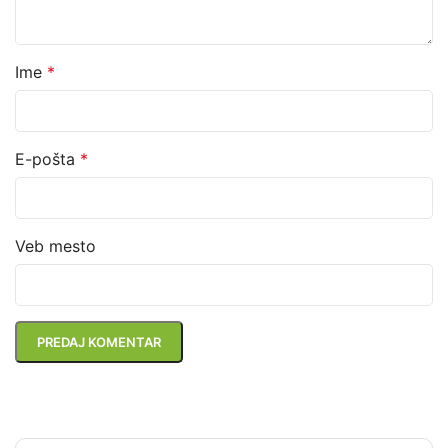
Ime
*
E-pošta
*
Veb mesto