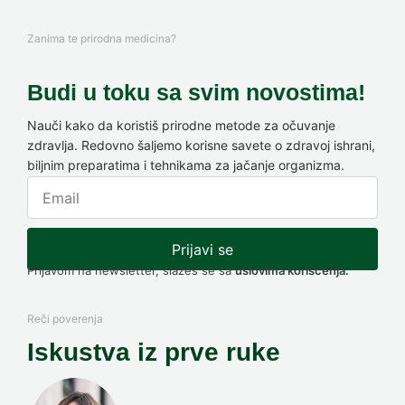
Zanima te prirodna medicina?
Budi u toku sa svim novostima!
Nauči kako da koristiš prirodne metode za očuvanje
zdravlja. Redovno šaljemo korisne savete o zdravoj ishrani,
biljnim preparatima i tehnikama za jačanje organizma.
Prijavi se
Prijavom na newsletter, slažeš se sa
uslovima korišćenja.
Reči poverenja
Iskustva iz prve ruke