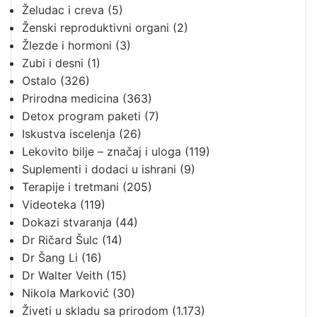
Želudac i creva
(5)
Ženski reproduktivni organi
(2)
Žlezde i hormoni
(3)
Zubi i desni
(1)
Ostalo
(326)
Prirodna medicina
(363)
Detox program paketi
(7)
Iskustva iscelenja
(26)
Lekovito bilje – značaj i uloga
(119)
Suplementi i dodaci u ishrani
(9)
Terapije i tretmani
(205)
Videoteka
(119)
Dokazi stvaranja
(44)
Dr Ričard Šulc
(14)
Dr Šang Li
(16)
Dr Walter Veith
(15)
Nikola Marković
(30)
Živeti u skladu sa prirodom
(1.173)