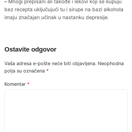
–
Mnogi prepisani ali takođe i lekovi koji se kupuju
bez recepta uključujući tu i sirupe na bazi alkohola
imaju značajan učinak u nastanku depresije.
Ostavite odgovor
Vaša adresa e-pošte neće biti objavljena.
Neophodna
polja su označena
*
Komentar
*