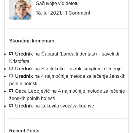
Sačuvajte vid detetu
18. jul 2021.
1 Comment
Skorašnji komentari
Urednik
na
Čaparal (Larrea tridentata) – saveti dr
Kristofera
Urednik
na
Stafilokoke – uzrok, simptomi i lečenje
Urednik
na
4 najmoćnije metode za lečenje ženskih
polnih bolesti
Caca Lepojević
na
4 najmoćnije metode za lečenje
ženskih polnih bolesti
Urednik
na
Lekovita svojstva koprive
Recent Posts