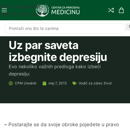
Skip to navigation
Skip to main content
Uz par saveta
izbegnite depresiju
Evo nekoliko važnih predloga kako izbeći
depresiju:
CPM
Urednik
maj 7, 2015
Vodič za zdrav život
–
Postarajte se da svoje obroke pojedete u pravo