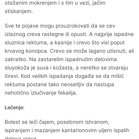
otežanim mokrenjem i s tim u vezi, jačim
stiskanjem.
Sve te pojave mogu prouzrokovati da se cev
izlaznog creva rastegne ili opusti. A najprije ispadne
sluznica rektuma, a kasnije i crevo što visi poput
krvavog konopca. Crevo se može lagano utisnuti, ali
zakratko. Na zastarelim ispadnutim delovima
sluyokoža je suva i kožasta, a neretko se stvaraju
čirevi. Kod velikih ispadanja događa se da mišić
rektuma postane tako neosetIjiv da nastupa
nehotično izlučivanje fekalija.
Lečenje:
Bolest se leči čajem, posebnom ishranom,
ispiranjem i mazanjem kantarionovim uljern ispalih
delova creva.