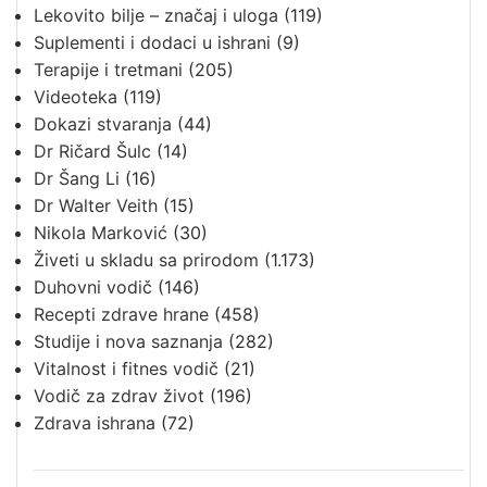
Lekovito bilje – značaj i uloga
(119)
Suplementi i dodaci u ishrani
(9)
Terapije i tretmani
(205)
Videoteka
(119)
Dokazi stvaranja
(44)
Dr Ričard Šulc
(14)
Dr Šang Li
(16)
Dr Walter Veith
(15)
Nikola Marković
(30)
Živeti u skladu sa prirodom
(1.173)
Duhovni vodič
(146)
Recepti zdrave hrane
(458)
Studije i nova saznanja
(282)
Vitalnost i fitnes vodič
(21)
Vodič za zdrav život
(196)
Zdrava ishrana
(72)