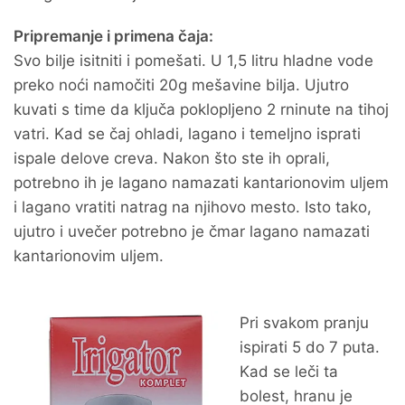
Pripremanje i primena čaja:
Svo bilje isitniti i pomešati. U 1,5 litru hladne vode
preko noći namočiti 20g mešavine bilja. Ujutro
kuvati s time da ključa poklopljeno 2 rninute na tihoj
vatri. Kad se čaj ohladi, lagano i temeljno isprati
ispale delove creva. Nakon što ste ih oprali,
potrebno ih je lagano namazati kantarionovim uljem
i lagano vratiti natrag na njihovo mesto. Isto tako,
ujutro i uvečer potrebno je čmar lagano namazati
kantarionovim uljem.
Pri svakom pranju
ispirati 5 do 7 puta.
Kad se leči ta
bolest, hranu je