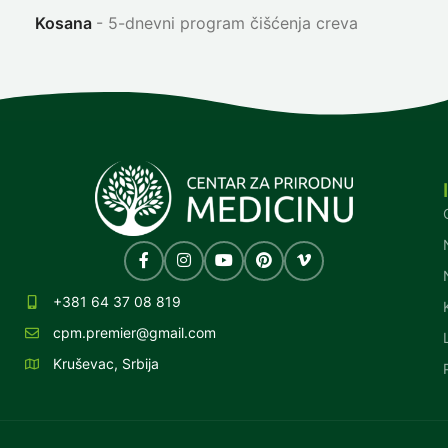
Kosana
5-dnevni program čišćenja creva
+381 64 37 08 819
cpm.premier@gmail.com
Kruševac, Srbija