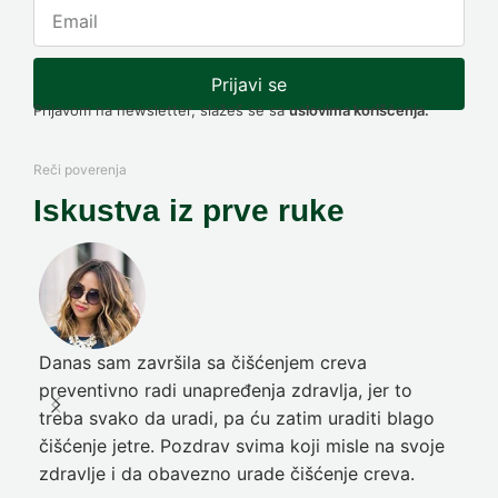
Prijavi se
Prijavom na newsletter, slažeš se sa
uslovima korišćenja.
Reči poverenja
Iskustva iz prve ruke
Danas sam završila sa čišćenjem creva
Pre
preventivno radi unapređenja zdravlja, jer to
poč
treba svako da uradi, pa ću zatim uraditi blago
nep
čišćenje jetre. Pozdrav svima koji misle na svoje
sja
zdravlje i da obavezno urade čišćenje creva.
Ni