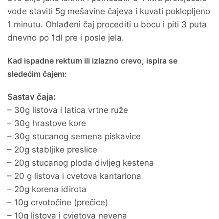
vode staviti 5g mešavine čajeva i kuvati poklopljeno
1 minutu. Ohlađeni čaj procediti u bocu i piti 3 puta
dnevno po 1dl pre i posle jela.
Kad ispadne rektum ili izlazno crevo, ispira se
sledećim čajem:
Sastav čaja:
– 30g listova i latica vrtne ruže
– 30g hrastove kore
– 30g stucanog semena piskavice
– 20g stabljike preslice
– 20g stucanog ploda divljeg kestena
– 20 g listova i cvetova kantariona
– 20g korena iđirota
– 10g crvotočine (prečice)
– 10g listova i cvjetova nevena