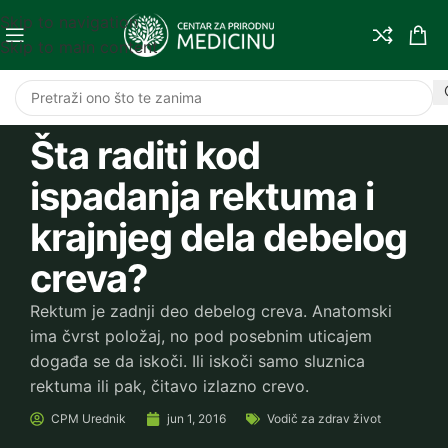
Skip to navigation
Skip to main content
Šta raditi kod
ispadanja rektuma i
krajnjeg dela debelog
creva?
Rektum je zadnji deo debelog creva. Anatomski
ima čvrst položaj, no pod posebnim uticajem
događa se da iskoči. Ili iskoči samo sluznica
rektuma ili pak, čitavo izlazno crevo.
CPM
Urednik
jun 1, 2016
Vodič za zdrav život