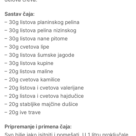
Sastav čaja:
– 30g listova planinskog pelina
– 30g listova pelina nizinskog
– 30g listova nane pitome
– 30g cvetova lipe
– 30g listova šumske jagode
– 30g listova kupine
– 20g listova maline
– 20g cvetova kamilice
– 20g listova i cvetova valerijane
– 20g listova i cvetova hajdučice
– 20g stabljike majčine dušice
– 20g ive trave
Pripremanje i primena čaja:
Svo bilje jako isitniti i pomešati. U 1 litru proključale