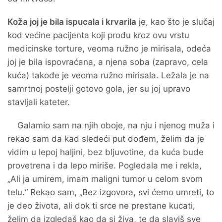
Koža joj je bila ispucala i krvarila
je, kao što je slučaj
kod većine pacijenta koji prođu kroz ovu vrstu
medicinske torture, veoma ružno je mirisala, odeća
joj je bila ispovraćana, a njena soba (zapravo, cela
kuća) takođe je veoma ružno mirisala. Ležala je na
samrtnoj postelji gotovo gola, jer su joj upravo
stavljali kateter.
Galamio sam na njih oboje, na nju i njenog muža i
rekao sam da kad sledeći put dođem, želim da je
vidim u lepoj haljini, bez bljuvotine, da kuća bude
provetrena i da lepo miriše. Pogledala me i rekla,
„Ali ja umirem, imam maligni tumor u celom svom
telu.“ Rekao sam, „Bez izgovora, svi ćemo umreti, to
je deo života, ali dok ti srce ne prestane kucati,
želim da izgledaš kao da si živa, te da slaviš sve