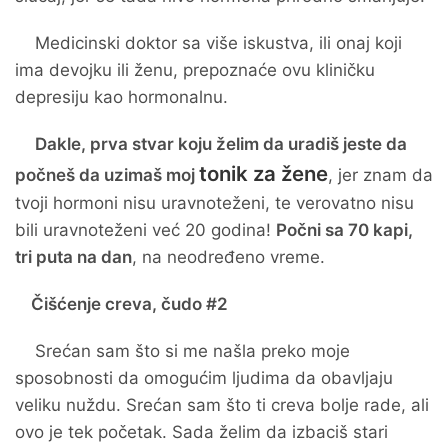
Medicinski doktor sa više iskustva, ili onaj koji
ima devojku ili ženu, prepoznaće ovu kliničku
depresiju kao hormonalnu.
Dakle, prva stvar koju želim da uradiš jeste da
tonik za žene
počneš da uzimaš moj
, jer znam da
tvoji hormoni nisu uravnoteženi, te verovatno nisu
bili uravnoteženi već 20 godina!
Počni sa 70 kapi,
tri puta na dan
, na neodređeno vreme.
Čišćenje creva, čudo #2
Srećan sam što si me našla preko moje
sposobnosti da omogućim ljudima da obavljaju
veliku nuždu. Srećan sam što ti creva bolje rade, ali
ovo je tek početak. Sada želim da izbaciš stari