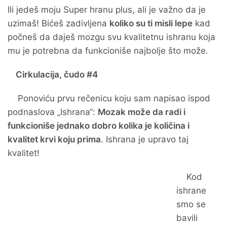
Ili jedeš moju Super hranu plus, ali je važno da je
uzimaš! Bićeš zadivljena
koliko su ti misli lepe
kad
počneš da daješ mozgu svu kvalitetnu ishranu koja
mu je potrebna da funkcioniše najbolje što može.
Cirkulacija, čudo #4
Ponoviću prvu rečenicu koju sam napisao ispod
podnaslova „Ishrana“:
Mozak može da radi i
funkcioniše jednako dobro kolika je količina i
kvalitet krvi koju prima
. Ishrana je upravo taj
kvalitet!
Kod
ishrane
smo se
bavili