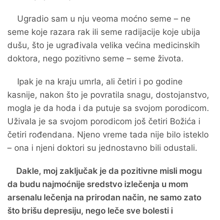
Ugradio sam u nju veoma moćno seme – ne
seme koje razara rak ili seme radijacije koje ubija
dušu, što je ugrađivala velika većina medicinskih
doktora, nego pozitivno seme – seme života.
Ipak je na kraju umrla, ali četiri i po godine
kasnije, nakon što je povratila snagu, dostojanstvo,
mogla je da hoda i da putuje sa svojom porodicom.
Uživala je sa svojom porodicom još četiri Božića i
četiri rođendana. Njeno vreme tada nije bilo isteklo
– ona i njeni doktori su jednostavno bili odustali.
Dakle, moj zaključak je da pozitivne misli mogu
da budu najmoćnije sredstvo izlečenja u mom
arsenalu lečenja na prirodan način, ne samo zato
što brišu depresiju, nego leče sve bolesti i