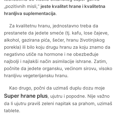
„pozitivnih misli,“
jeste kvalitet hrane i kvalitetna
hranljiva suplementacija
.
Za kvalitetnu hranu, jednostavno treba da
prestanete da jedete smeće (tj. kafu, lose čajeve,
alkohol, gazirana pića, šećer, hranu životinjskog
porekla) ili bilo koju drugu hranu za koju znamo da
negativno utiče na hormone i ne obezbeđuje
najbolji i najlakši način asimilacije ishrane. Zatim,
počnite da jedete organsku, većinom sirovu, visoko
hranljivu vegeterijansku hranu.
Kao drugo, počni da uzimaš duplu dozu moje
Super hrane plus
, ujutru i popodne. Nije važno
da li ujutru praviš zeleni napitak sa prahom, uzimaš
tablete.