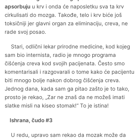
apsorbuju
u krv i onda će naposletku sva ta krv
cirkulisati do mozga. Takođe, telo i krv biće još
toksičniji jer glavni organ za eliminaciju, creva, ne
rade svoj posao.
Stari, odlični lekar prirodne medicine, kod kojeg
sam bio internista, radio je mnogo programa
čišćenja creva kod svojih pacijenata. Često smo
komentarisali i razgovarali o tome kako će pacijentu
biti mnogo bolje nakon dobrog čišćenja creva.
Jednog dana, kada sam ga pitao zašto je to tako,
prosto je rekao, „Zar ne znaš da ne možeš imati
slatke misli na kiseo stomak!“ To je istina!
Ishrana, čudo #3
U redu, upravo sam rekao da mozak može da