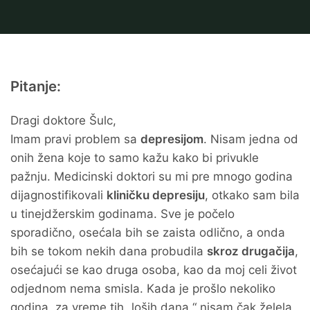
Pitanje:
Dragi doktore Šulc,
Imam pravi problem sa
depresijom
. Nisam jedna od
onih žena koje to samo kažu kako bi privukle
pažnju. Medicinski doktori su mi pre mnogo godina
dijagnostifikovali
kliničku depresiju
, otkako sam bila
u tinejdžerskim godinama. Sve je počelo
sporadično, osećala bih se zaista odlično, a onda
bih se tokom nekih dana probudila
skroz drugačija
,
osećajući se kao druga osoba, kao da moj celi život
odjednom nema smisla. Kada je prošlo nekoliko
godina, za vreme tih „loših dana,“ nisam čak želela