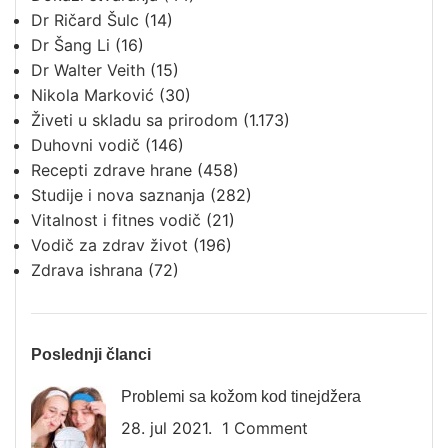
Dr Ričard Šulc
(14)
Dr Šang Li
(16)
Dr Walter Veith
(15)
Nikola Marković
(30)
Živeti u skladu sa prirodom
(1.173)
Duhovni vodič
(146)
Recepti zdrave hrane
(458)
Studije i nova saznanja
(282)
Vitalnost i fitnes vodič
(21)
Vodič za zdrav život
(196)
Zdrava ishrana
(72)
Poslednji članci
Problemi sa kožom kod tinejdžera
28. jul 2021.
1 Comment