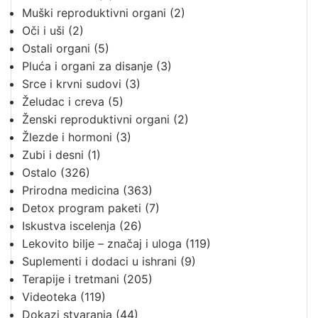
Muški reproduktivni organi
(2)
Oči i uši
(2)
Ostali organi
(5)
Pluća i organi za disanje
(3)
Srce i krvni sudovi
(3)
Želudac i creva
(5)
Ženski reproduktivni organi
(2)
Žlezde i hormoni
(3)
Zubi i desni
(1)
Ostalo
(326)
Prirodna medicina
(363)
Detox program paketi
(7)
Iskustva iscelenja
(26)
Lekovito bilje – značaj i uloga
(119)
Suplementi i dodaci u ishrani
(9)
Terapije i tretmani
(205)
Videoteka
(119)
Dokazi stvaranja
(44)