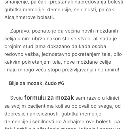
smanjenje, pa čak i prestanak napredovanja bolesti
gubitka memorije, demencije, senilnosti, pa čak i
Alcajhmerove bolesti.
Zapravo, poznato je da većina novih moždanih
ćelija umire ubrzo nakon što se stvori, ali sada je
brojnim studijama dokazano da kada osoba
redovno vežba, jednostavno pokretanjem tela, bilo
kakvim pokretanjem tela, nove moždane ćelije
imaju mnogo veću stopu preživljavanja i ne umiru!
Bilje za mozak, čudo #6
formulu za mozak
Svoju
sam razvio u klinici
sa svojim pacijentima koji su bolovali od svega, od
depresije i anksioznosti, gubitka memorije,
demencije i senilnosti do Alchajmerove bolesti, pa