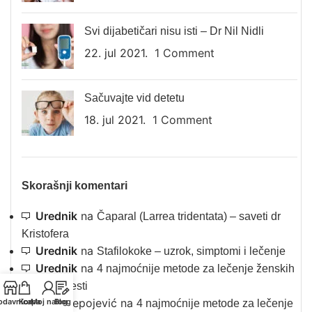
Svi dijabetičari nisu isti – Dr Nil Nidli
22. jul 2021.
1 Comment
Sačuvajte vid detetu
18. jul 2021.
1 Comment
Skorašnji komentari
Urednik
na
Čaparal (Larrea tridentata) – saveti dr
Kristofera
Urednik
na
Stafilokoke – uzrok, simptomi i lečenje
Urednik
na
4 najmoćnije metode za lečenje ženskih
polnih bolesti
Caca Lepojević
na
odavnica
Korpa
Moj nalog
Blog
4 najmoćnije metode za lečenje