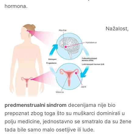
hormona.
Nažalost,
predmenstrualni sindrom
decenijama nije bio
prepoznat zbog toga što su muškarci dominirali u
polju medicine, jednostavno se smatralo da su žene
tada bile samo malo osetljive ili lude.