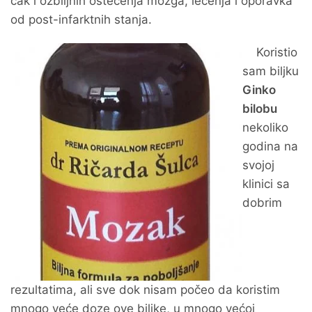
čak i ozbiljnih oštećenja mozga, lečenja i oporavka
od post-infarktnih stanja.
Koristio
sam biljku
Ginko
bilobu
nekoliko
godina na
svojoj
klinici sa
dobrim
rezultatima, ali sve dok nisam počeo da koristim
mnogo veće doze ove biljke, u mnogo većoj