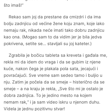
što imaš!“
Rekao sam joj da prestane da cmizdri i da ima
bolju zadnjicu od većine žene koju znam, koje iako
nemaju rak, nikada neće imati tako dobru zadnjicu
kao ona. (Mogao sam to da vidim jer je bila jedva
pokrivena, setite se… stavljali su joj kateter.)
Zgrabila je bočicu tableta sa kreveta i gađala me,
rekla mi da idem do vraga i da se gubim iz njene
kuće, nakon čega je plakala pola sata, jecajući i
povraćajući. Sve vreme sam sedeo tamo i buljio u
nju. Zatim je počela da se smeje – histerično da se
smeje – a na kraju je rekla, „Sve što mi je ostalo je
dobra zadnjica. To je jedino mesto na kojem
nemam rak,“ i ja sam video iskru u njenom duhu.
Videla je jednu pozitivnu stvar!