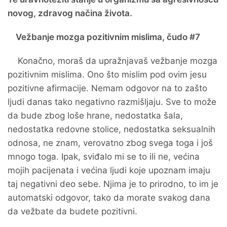
novog, zdravog načina života.
Vežbanje mozga pozitivnim mislima, čudo #7
Konačno, moraš da upražnjavaš vežbanje mozga
pozitivnim mislima. Ono što mislim pod ovim jesu
pozitivne afirmacije. Nemam odgovor na to zašto
ljudi danas tako negativno razmišljaju. Sve to može
da bude zbog loše hrane, nedostatka šala,
nedostatka redovne stolice, nedostatka seksualnih
odnosa, ne znam, verovatno zbog svega toga i još
mnogo toga. Ipak, sviđalo mi se to ili ne, većina
mojih pacijenata i većina ljudi koje upoznam imaju
taj negativni deo sebe. Njima je to prirodno, to im je
automatski odgovor, tako da morate svakog dana
da vežbate da budete pozitivni.