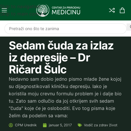
Skip to navigation
Skip to main content
Sedam čuda za izlaz
iz depresije – Dr
Ričard Šulc
Nedavno sam dobio jedno pismo mlade žene kojoj
su dijagnostikovali kliničku depresiju. Iako je
koristila moju crevnu formulu problem je i dalje bio
tu. Zato sam odlučio da joj otkrijem svih sedam
"čuda" koje će je osloboditi. Evo tog pisma koje
želim da podelim sa vama:
CPM
Urednik
januar 5, 2017
Vodič za zdrav život