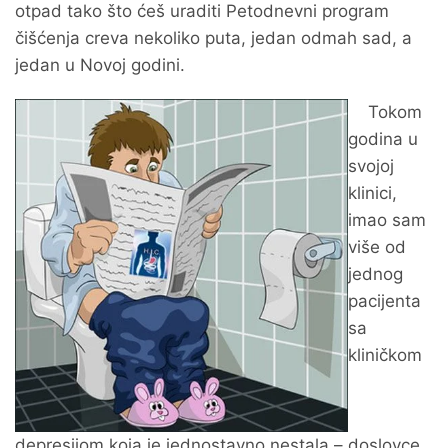
otpad tako što ćeš uraditi Petodnevni program
čišćenja creva nekoliko puta, jedan odmah sad, a
jedan u Novoj godini.
Tokom
godina u
svojoj
klinici,
imao sam
više od
jednog
pacijenta
sa
kliničkom
depresijom koja je jednostavno nestala – doslovce