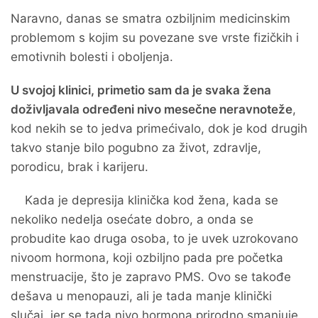
Naravno, danas se smatra ozbiljnim medicinskim
problemom s kojim su povezane sve vrste fizičkih i
emotivnih bolesti i oboljenja.
U svojoj klinici, primetio sam da je svaka žena
doživljavala određeni nivo mesečne neravnoteže
,
kod nekih se to jedva primećivalo, dok je kod drugih
takvo stanje bilo pogubno za život, zdravlje,
porodicu, brak i karijeru.
Kada je depresija klinička kod žena, kada se
nekoliko nedelja osećate dobro, a onda se
probudite kao druga osoba, to je uvek uzrokovano
nivoom hormona, koji ozbiljno pada pre početka
menstruacije, što je zapravo PMS. Ovo se takođe
dešava u menopauzi, ali je tada manje klinički
slučaj, jer se tada nivo hormona prirodno smanjuje.