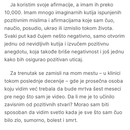
Ja koristim svoje afirmacije, a imam ih preko
10,000. Imam mnogo imaginarnih kutija ispunjenih
pozitivnim mislima i afirmacijama koje sam čuo,
naučio, posudio, ukrao ili izmislio tokom života.
Svaki put kad čujem nešto negativno, samo otvorim
jednu od nevidljivih kutija i izvučem pozitivnu
anegdotu, koja takođe briše negativnost i još jednu
kako bih osigurao pozitivan uticaj.
Za trenutak se zamisli na mom mestu – u klinici
tokom poslednje decenije – gde je prosečna osoba
koju vidim već trebala da bude mrtva šest meseci
pre nego što sam je video. Da li me je to učinilo
zavisnim od pozitivnih stvari? Morao sam biti
sposoban da vidim svetlo kada je sve što sam čuo
bilo zlo, sumorno, bolest i smrt.