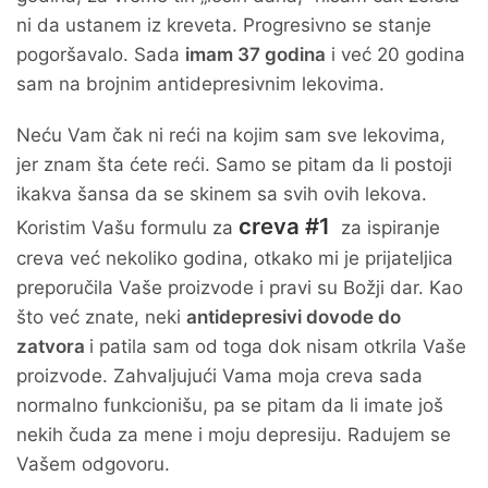
ni da ustanem iz kreveta. Progresivno se stanje
pogoršavalo. Sada
imam 37 godina
i već 20 godina
sam na brojnim antidepresivnim lekovima.
Neću Vam čak ni reći na kojim sam sve lekovima,
jer znam šta ćete reći. Samo se pitam da li postoji
ikakva šansa da se skinem sa svih ovih lekova.
creva #1
Koristim Vašu formulu za
za ispiranje
creva već nekoliko godina, otkako mi je prijateljica
preporučila Vaše proizvode i pravi su Božji dar. Kao
što već znate, neki
antidepresivi dovode do
zatvora
i patila sam od toga dok nisam otkrila Vaše
proizvode. Zahvaljujući Vama moja creva sada
normalno funkcionišu, pa se pitam da li imate još
nekih čuda za mene i moju depresiju. Radujem se
Vašem odgovoru.