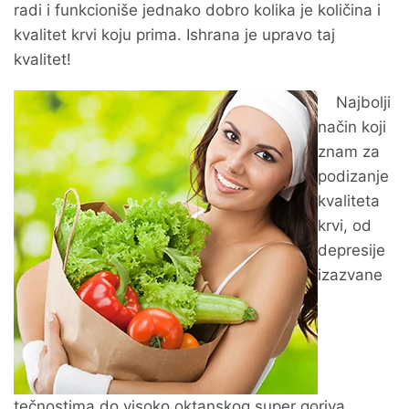
radi i funkcioniše jednako dobro kolika je količina i
kvalitet krvi koju prima. Ishrana je upravo taj
kvalitet!
Najbolji
način koji
znam za
podizanje
kvaliteta
krvi, od
depresije
izazvane
tečnostima do visoko oktanskog super goriva