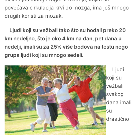
povećava cirkulacija krvi do mozga, ima još mnogo
drugih koristi za mozak.
Ljudi koji su vežbali tako što su hodali preko 20
km nedeljno, što je oko 4 km na dan, pet dana u
nedelji, imali su za 25% više bodova na testu nego
grupa ljudi koji su mnogo sedeli.
Ljudi
koji su
vežbali
svakog
dana imali
su
drastično