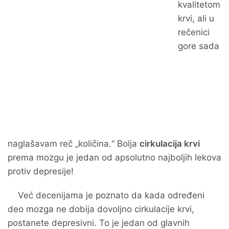
kvalitetom
krvi, ali u
rečenici
gore sada
naglašavam reč „količina.“ Bolja
cirkulacija krvi
prema mozgu je jedan od apsolutno najboljih lekova
protiv depresije!
Već decenijama je poznato da kada određeni
deo mozga ne dobija dovoljno cirkulacije krvi,
postanete depresivni. To je jedan od glavnih