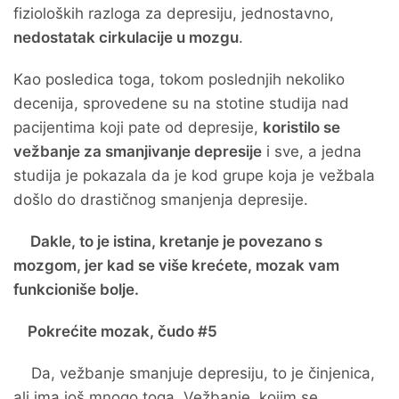
fizioloških razloga za depresiju, jednostavno,
nedostatak cirkulacije u mozgu
.
Kao posledica toga, tokom poslednjih nekoliko
decenija, sprovedene su na stotine studija nad
pacijentima koji pate od depresije,
koristilo se
vežbanje za smanjivanje depresije
i sve, a jedna
studija je pokazala da je kod grupe koja je vežbala
došlo do drastičnog smanjenja depresije.
Dakle, to je istina, kretanje je povezano s
mozgom, jer kad se više krećete, mozak vam
funkcioniše bolje.
Pokrećite mozak, čudo #5
Da, vežbanje smanjuje depresiju, to je činjenica,
ali ima još mnogo toga. Vežbanje, kojim se