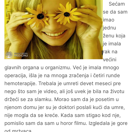
Sećam
se da sam
imao
jednu
ženu koja
je imala
rak na
većini
glavnih organa u organizmu. Već je imala mnogo
operacija, išla je na mnoga zračenja i četiri runde
hemoterapije. Trebala je umreti devet meseci pre
nego što sam je video, ali još uvek je bila na životu
držeći se za slamku. Morao sam da je posetim u
njenom domu jer su je doktori poslali kući da umre,
nije mogla da se kreće. Kada sam stigao kod nje,
pomislio sam da sam u horor filmu. Izgledala je gore
od mrtvaca.