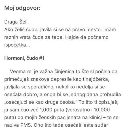
Moj odgovor:
Draga Šeli,
Ako želiš čudo, javila si se na pravo mesto. Imam
raznih vrsta čuda za tebe. Hajde da počnemo
ispočetka…
Hormoni, čudo #1
Veoma mi je važna činjenica to što si počela da
primećuješ znakove depresije kao tinejdžerka,
javljala se sporadično, nekoliko nedelja si se
osećala dobro, a onda bi se jednog dana probudila
„osećajući se kao druga osoba.“ To što ti opisuješ,
ja sam čuo već 1,000 puta (verovatno i 10,000
puta) od mojih ženskih pacijenata na klinici – to se
naziva PMS. Ono što tada osećaš jeste sudar