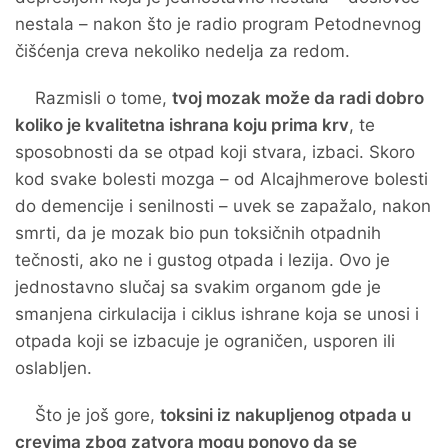
nestala – nakon što je radio program Petodnevnog
čišćenja creva nekoliko nedelja za redom.
Razmisli o tome,
tvoj mozak može da radi dobro
koliko je kvalitetna ishrana koju prima krv
, te
sposobnosti da se otpad koji stvara, izbaci. Skoro
kod svake bolesti mozga – od Alcajhmerove bolesti
do demencije i senilnosti – uvek se zapažalo, nakon
smrti, da je mozak bio pun toksičnih otpadnih
tečnosti, ako ne i gustog otpada i lezija. Ovo je
jednostavno slučaj sa svakim organom gde je
smanjena cirkulacija i ciklus ishrane koja se unosi i
otpada koji se izbacuje je ograničen, usporen ili
oslabljen.
Što je još gore,
toksini iz nakupljenog otpada u
crevima zbog zatvora mogu ponovo da se