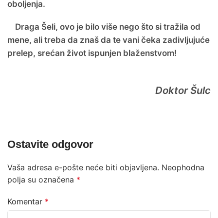
oboljenja.
Draga Šeli, ovo je bilo više nego što si tražila od
mene, ali treba da znaš da te vani čeka zadivljujuće
prelep, srećan život ispunjen blaženstvom!
Doktor Šulc
Ostavite odgovor
Vaša adresa e-pošte neće biti objavljena.
Neophodna
polja su označena
*
Komentar
*