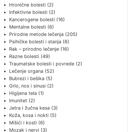
Hronične bolesti
(2)
Infektivne bolesti
(2)
Kancerogene bolesti
(16)
Mentalne bolesti
(6)
Prirodne metode lečenja
(205)
Psihičke bolesti i stanja
(6)
Rak – prirodno lečenje
(16)
Razne bolesti
(49)
Traumatske bolesti i povrede
(2)
Lečenje organa
(52)
Bubrezi i bešika
(5)
Grlo, nos i sinusi
(2)
Higijena tela
(1)
Imunitet
(2)
Jetra i žučna kesa
(3)
Koža, kosa i nokti
(5)
Mišići i kosti
(6)
Mozak i nervi
(3)