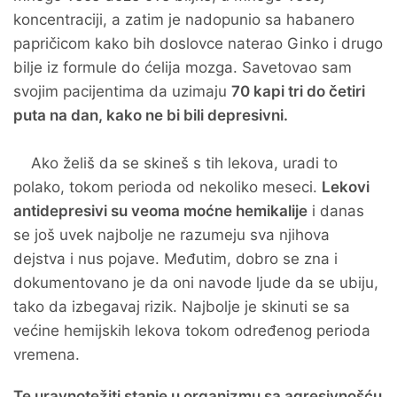
koncentraciji, a zatim je nadopunio sa habanero
papričicom kako bih doslovce naterao Ginko i drugo
bilje iz formule do ćelija mozga. Savetovao sam
svojim pacijentima da uzimaju
70 kapi tri do četiri
puta na dan, kako ne bi bili depresivni.
Ako želiš da se skineš s tih lekova, uradi to
polako, tokom perioda od nekoliko meseci.
Lekovi
antidepresivi su veoma moćne hemikalije
i danas
se još uvek najbolje ne razumeju sva njihova
dejstva i nus pojave. Međutim, dobro se zna i
dokumentovano je da oni navode ljude da se ubiju,
tako da izbegavaj rizik. Najbolje je skinuti se sa
većine hemijskih lekova tokom određenog perioda
vremena.
Te uravnotežiti stanje u organizmu sa agresivnošću