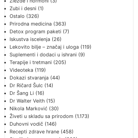
Žlezde i hormoni
(3)
Zubi i desni
(1)
Ostalo
(326)
Prirodna medicina
(363)
Detox program paketi
(7)
Iskustva iscelenja
(26)
Lekovito bilje – značaj i uloga
(119)
Suplementi i dodaci u ishrani
(9)
Terapije i tretmani
(205)
Videoteka
(119)
Dokazi stvaranja
(44)
Dr Ričard Šulc
(14)
Dr Šang Li
(16)
Dr Walter Veith
(15)
Nikola Marković
(30)
Živeti u skladu sa prirodom
(1.173)
Duhovni vodič
(146)
Recepti zdrave hrane
(458)