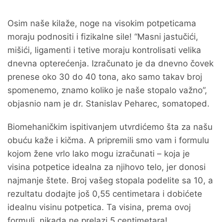
Osim naše kilaže, noge na visokim potpeticama
moraju podnositi i fizikalne sile! “Masni jastučići,
mišići, ligamenti i tetive moraju kontrolisati velika
dnevna opterećenja. Izračunato je da dnevno čovek
prenese oko 30 do 40 tona, ako samo takav broj
spomenemo, znamo koliko je naše stopalo važno”
,
objasnio nam je dr. Stanislav Peharec, somatoped.
Biomehaničkim ispitivanjem utvrdićemo šta za našu
obuću kaže i kičma. A pripremili smo vam i formulu
kojom žene vrlo lako mogu izračunati – koja je
visina potpetice idealna za njihovo telo, jer donosi
najmanje štete. Broj vašeg stopala podelite sa 10, a
rezultatu dodajte još 0,55 centimetara i dobićete
idealnu visinu potpetica. Ta visina, prema ovoj
formuli, nikada ne prelazi 5 centimetara!