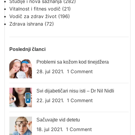
Studije i nova saznanja
(282)
Vitalnost i fitnes vodič
(21)
Vodič za zdrav život
(196)
Zdrava ishrana
(72)
Poslednji članci
Problemi sa kožom kod tinejdžera
28. jul 2021.
1 Comment
Svi dijabetičari nisu isti – Dr Nil Nidli
22. jul 2021.
1 Comment
Sačuvajte vid detetu
18. jul 2021.
1 Comment