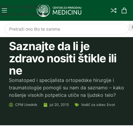
Skip to navigation
Skip to main content
Saznajte da li je
zdravo nositi štikle ili
ne
Somatoped i specijalista ortopedske hirurgije i
traumatologije pomogli su nam da saznamo – kako
nošenje visokih potpetica utiče na ljudsko telo?
CPM
Urednik
jul 20, 2015
Vodič za zdrav život