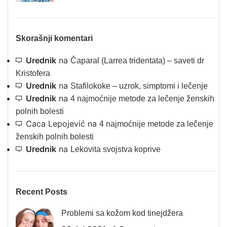
Skorašnji komentari
Urednik
na
Čaparal (Larrea tridentata) – saveti dr
Kristofera
Urednik
na
Stafilokoke – uzrok, simptomi i lečenje
Urednik
na
4 najmoćnije metode za lečenje ženskih
polnih bolesti
Caca Lepojević
na
4 najmoćnije metode za lečenje
ženskih polnih bolesti
Urednik
na
Lekovita svojstva koprive
Recent Posts
Problemi sa kožom kod tinejdžera