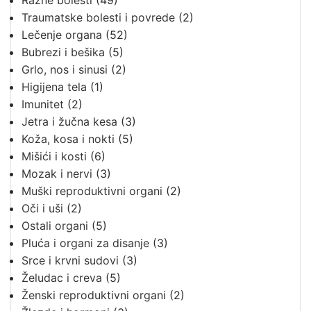
Razne bolesti
(49)
Traumatske bolesti i povrede
(2)
Lečenje organa
(52)
Bubrezi i bešika
(5)
Grlo, nos i sinusi
(2)
Higijena tela
(1)
Imunitet
(2)
Jetra i žučna kesa
(3)
Koža, kosa i nokti
(5)
Mišići i kosti
(6)
Mozak i nervi
(3)
Muški reproduktivni organi
(2)
Oči i uši
(2)
Ostali organi
(5)
Pluća i organi za disanje
(3)
Srce i krvni sudovi
(3)
Želudac i creva
(5)
Ženski reproduktivni organi
(2)