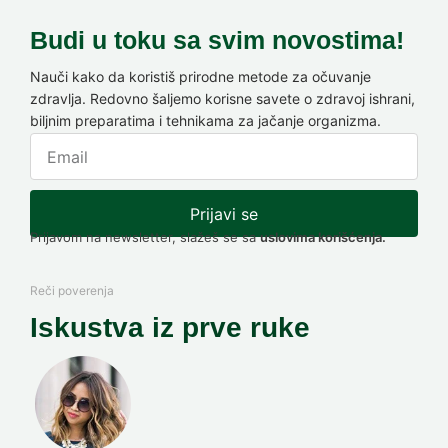
Budi u toku sa svim novostima!
Nauči kako da koristiš prirodne metode za očuvanje
zdravlja. Redovno šaljemo korisne savete o zdravoj ishrani,
biljnim preparatima i tehnikama za jačanje organizma.
Prijavi se
Prijavom na newsletter, slažeš se sa
uslovima korišćenja.
Reči poverenja
Iskustva iz prve ruke