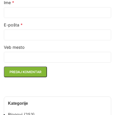
Ime
*
E-pošta
*
Veb mesto
Kategorije
Blogovi
(253)