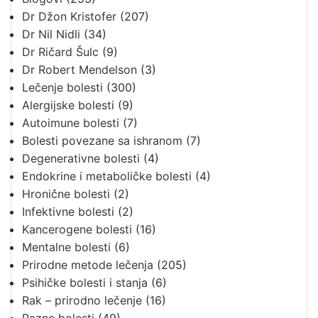
Dr Džon Kristofer
(207)
Dr Nil Nidli
(34)
Dr Ričard Šulc
(9)
Dr Robert Mendelson
(3)
Lečenje bolesti
(300)
Alergijske bolesti
(9)
Autoimune bolesti
(7)
Bolesti povezane sa ishranom
(7)
Degenerativne bolesti
(4)
Endokrine i metaboličke bolesti
(4)
Hronične bolesti
(2)
Infektivne bolesti
(2)
Kancerogene bolesti
(16)
Mentalne bolesti
(6)
Prirodne metode lečenja
(205)
Psihičke bolesti i stanja
(6)
Rak – prirodno lečenje
(16)