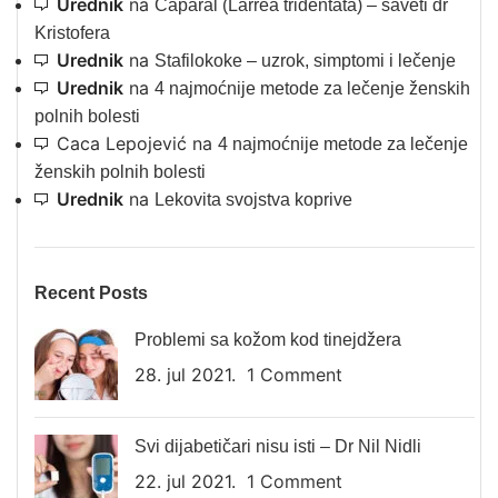
Urednik
na
Čaparal (Larrea tridentata) – saveti dr
Kristofera
Urednik
na
Stafilokoke – uzrok, simptomi i lečenje
Urednik
na
4 najmoćnije metode za lečenje ženskih
polnih bolesti
Caca Lepojević
na
4 najmoćnije metode za lečenje
ženskih polnih bolesti
Urednik
na
Lekovita svojstva koprive
Recent Posts
Problemi sa kožom kod tinejdžera
28. jul 2021.
1 Comment
Svi dijabetičari nisu isti – Dr Nil Nidli
22. jul 2021.
1 Comment