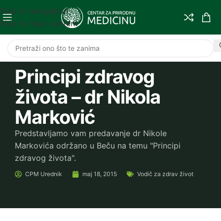
Skip to navigation
Skip to main content
Principi zdravog
života – dr Nikola
Marković
Predstavljamo vam predavanje dr Nikole
Markovića održano u Beču na temu "Principi
zdravog života".
CPM
Urednik
maj 18, 2015
Vodič za zdrav život