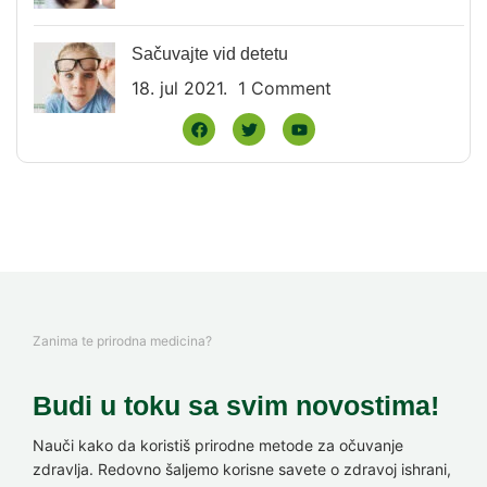
Sačuvajte vid detetu
18. jul 2021.
1 Comment
Zanima te prirodna medicina?
Budi u toku sa svim novostima!
Nauči kako da koristiš prirodne metode za očuvanje
zdravlja. Redovno šaljemo korisne savete o zdravoj ishrani,