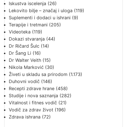
Iskustva iscelenja
(26)
Lekovito bilje – značaj i uloga
(119)
Suplementi i dodaci u ishrani
(9)
Terapije i tretmani
(205)
Videoteka
(119)
Dokazi stvaranja
(44)
Dr Ričard Šulc
(14)
Dr Šang Li
(16)
Dr Walter Veith
(15)
Nikola Marković
(30)
Živeti u skladu sa prirodom
(1.173)
Duhovni vodič
(146)
Recepti zdrave hrane
(458)
Studije i nova saznanja
(282)
Vitalnost i fitnes vodič
(21)
Vodič za zdrav život
(196)
Zdrava ishrana
(72)