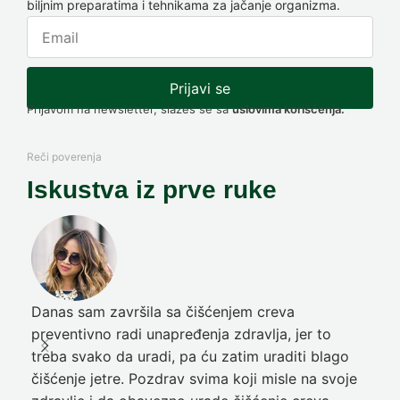
biljnim preparatima i tehnikama za jačanje organizma.
Prijavi se
Prijavom na newsletter, slažeš se sa
uslovima korišćenja.
Reči poverenja
Iskustva iz prve ruke
Danas sam završila sa čišćenjem creva
Pre
preventivno radi unapređenja zdravlja, jer to
poč
treba svako da uradi, pa ću zatim uraditi blago
nep
čišćenje jetre. Pozdrav svima koji misle na svoje
sja