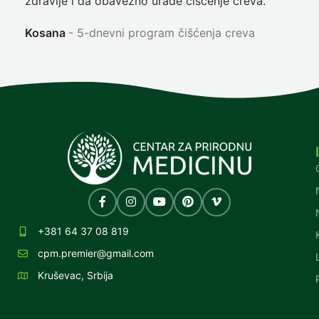
zdravlje i da obavezno urade čišćenje creva.
Ni
Kosana
5-dnevni program čišćenja creva
+381 64 37 08 819
cpm.premier@gmail.com
Kruševac, Srbija