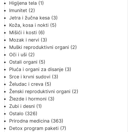
Higijena tela
(1)
Imunitet
(2)
Jetra i žučna kesa
(3)
Koža, kosa i nokti
(5)
Mišići i kosti
(6)
Mozak i nervi
(3)
Muški reproduktivni organi
(2)
Oči i uši
(2)
Ostali organi
(5)
Pluća i organi za disanje
(3)
Srce i krvni sudovi
(3)
Želudac i creva
(5)
Ženski reproduktivni organi
(2)
Žlezde i hormoni
(3)
Zubi i desni
(1)
Ostalo
(326)
Prirodna medicina
(363)
Detox program paketi
(7)