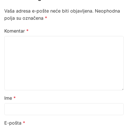
Vaša adresa e-pošte neće biti objavljena.
Neophodna
polja su označena
*
Komentar
*
Ime
*
E-pošta
*