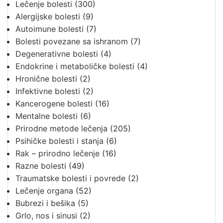
Lečenje bolesti
(300)
Alergijske bolesti
(9)
Autoimune bolesti
(7)
Bolesti povezane sa ishranom
(7)
Degenerativne bolesti
(4)
Endokrine i metaboličke bolesti
(4)
Hronične bolesti
(2)
Infektivne bolesti
(2)
Kancerogene bolesti
(16)
Mentalne bolesti
(6)
Prirodne metode lečenja
(205)
Psihičke bolesti i stanja
(6)
Rak – prirodno lečenje
(16)
Razne bolesti
(49)
Traumatske bolesti i povrede
(2)
Lečenje organa
(52)
Bubrezi i bešika
(5)
Grlo, nos i sinusi
(2)