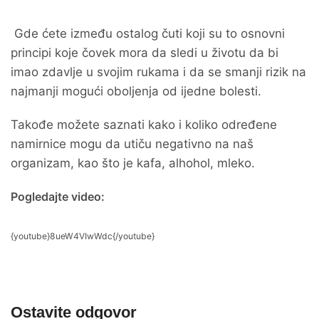
Gde ćete između ostalog čuti koji su to osnovni
principi koje čovek mora da sledi u životu da bi
imao zdavlje u svojim rukama i da se smanji rizik na
najmanji mogući oboljenja od ijedne bolesti.
Takođe možete saznati kako i koliko određene
namirnice mogu da utiču negativno na naš
organizam, kao što je kafa, alhohol, mleko.
Pogledajte video:
{youtube}8ueW4VIwWdc{/youtube}
Ostavite odgovor