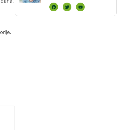
g dana,
rije.