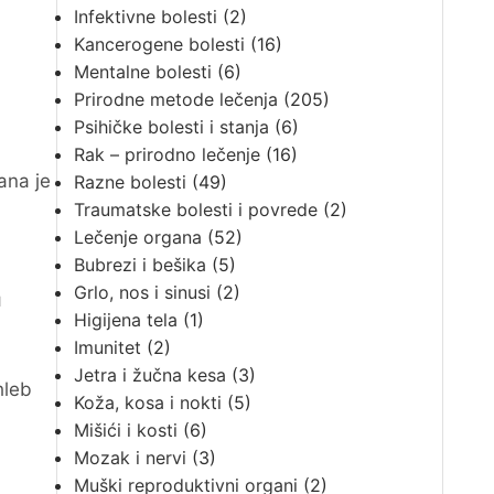
Infektivne bolesti
(2)
Kancerogene bolesti
(16)
Mentalne bolesti
(6)
Prirodne metode lečenja
(205)
Psihičke bolesti i stanja
(6)
Rak – prirodno lečenje
(16)
ana je
Razne bolesti
(49)
Traumatske bolesti i povrede
(2)
Lečenje organa
(52)
Bubrezi i bešika
(5)
Grlo, nos i sinusi
(2)
u
Higijena tela
(1)
Imunitet
(2)
Jetra i žučna kesa
(3)
hleb
Koža, kosa i nokti
(5)
Mišići i kosti
(6)
Mozak i nervi
(3)
Muški reproduktivni organi
(2)