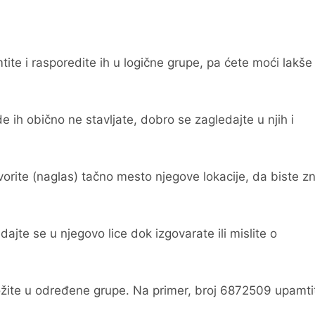
mtite i rasporedite ih u logične grupe, pa ćete moći lakše
 ih obično ne stavljate, dobro se zagledajte u njih i
orite (naglas) tačno mesto njegove lokacije, da biste zn
ajte se u njegovo lice dok izgovarate ili mislite o
ložite u određene grupe. Na primer, broj 6872509 upamti