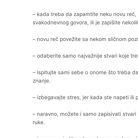
– kada treba da zapamtite neku novu reč, 
svakodnevnog govora, ili je zapišite nekoli
– novu reč povežite sa nekom sličnom poz
– odaberite samo najvažnije stvari koje tr
– ispitujte sami sebe o onome što treba d
znanje.
– izbegavajte stres, jer kada ste napeti il
– naravno, možete i samo zapisivati stvari 
ruke.