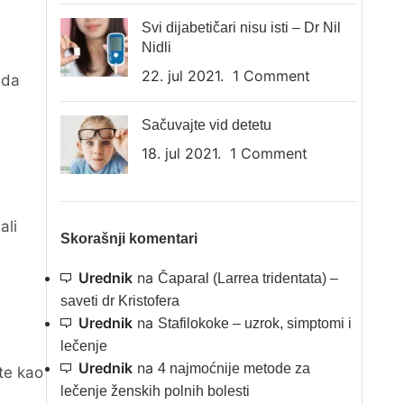
Svi dijabetičari nisu isti – Dr Nil
Nidli
22. jul 2021.
1 Comment
 da
Sačuvajte vid detetu
18. jul 2021.
1 Comment
ali
Skorašnji komentari
Urednik
na
Čaparal (Larrea tridentata) –
saveti dr Kristofera
Urednik
na
Stafilokoke – uzrok, simptomi i
lečenje
Urednik
na
4 najmoćnije metode za
te kao
lečenje ženskih polnih bolesti