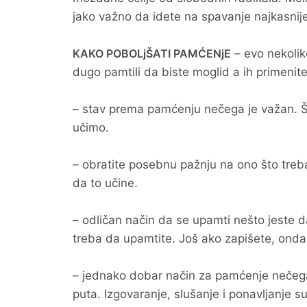
jako važno da idete na spavanje najkasnij
KAKO POBOLjŠATI PAMĆENjE
– evo nekolik
dugo pamtili da biste moglid a ih primenite
– stav prema pamćenju nečega je važan. Št
učimo.
– obratite posebnu pažnju na ono što treba 
da to učine.
– odličan način da se upamti nešto jeste da 
treba da upamtite. Još ako zapišete, onda to
– jednako dobar način za pamćenje nečega 
puta. Izgovaranje, slušanje i ponavljanje su