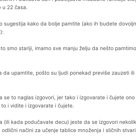
e u 22 časa.
o sugestija kako da bolje pamtite (ako ih budete dovolj
):
o smo stariji, imamo sve manju želju da nešto pamtimo
da upamtite, pošto su ljudi ponekad previše zauzeti ili 
se to naglas izgovori, jer tako i izgovarate i čujete ono
 i vidite i izgovarate i čujete.
(ili kada podučavate decu) jeste da se izgovori nekoli
 odlični načini za učenje tablice množenja i sličnih stvari