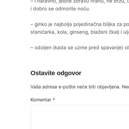
– i naravno, jedite zdravu hranu, ne brzu, 
i dobro se odmorite noću.
– ginko je najbolja pojedinačna biljka za
stanićarka, kola, ginseng, blaženi čkalj i 
– odoljen (kada se uzme pred spavanje) o
Ostavite odgovor
Vaša adresa e-pošte neće biti objavljena.
Ne
Komentar
*