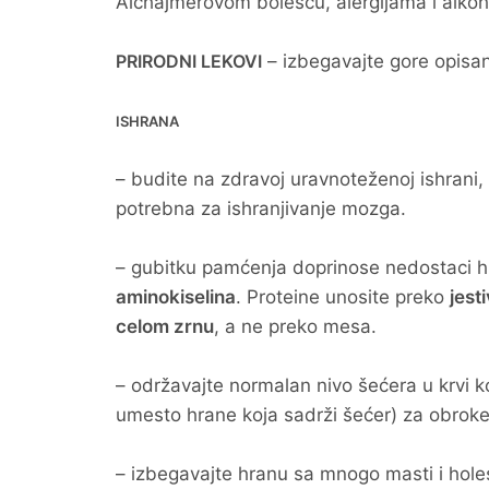
Alchajmerovom bolešću, alergijama i alko
PRIRODNI LEKOVI
– izbegavajte gore opisa
ISHRANA
– budite na zdravoj uravnoteženoj ishrani,
potrebna za ishranjivanje mozga.
– gubitku pamćenja doprinose nedostaci hra
aminokiselina
. Proteine unosite preko
jest
celom zrnu
, a ne preko mesa.
– održavajte normalan nivo šećera u krvi ko
umesto hrane koja sadrži šećer) za obroke.
– izbegavajte hranu sa mnogo masti i hole