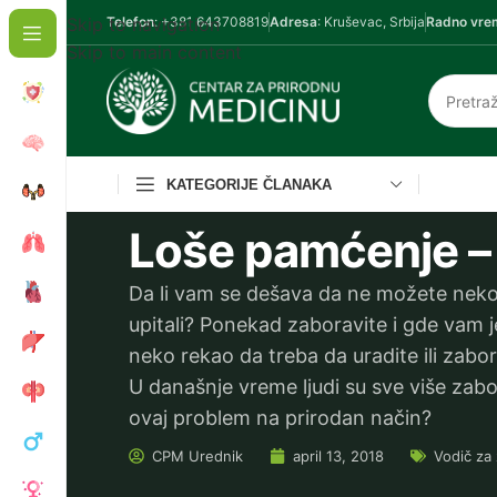
Skip to navigation
Telefon
: +381 643708819
Adresa
: Kruševac, Srbija
Radno vre
Skip to main content
KATEGORIJE ČLANAKA
Loše pamćenje – 
Da li vam se dešava da ne možete neko
upitali? Ponekad zaboravite i gde vam j
neko rekao da treba da uradite ili zabo
U današnje vreme ljudi su sve više zabor
ovaj problem na prirodan način?
CPM
Urednik
april 13, 2018
Vodič za 