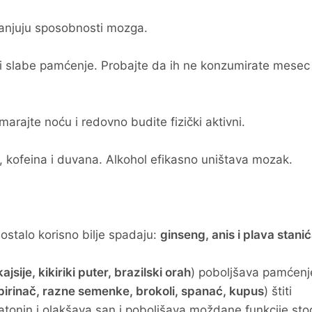
umanjuju sposobnosti mozga.
odi slabe pamćenje. Probajte da ih ne konzumirate mesec
marajte noću i redovno budite fizički aktivni.
, kofeina i duvana. Alkohol efikasno uništava mozak.
stalo korisno bilje spadaju:
ginseng, anis i plava stani
jsije, kikiriki puter, brazilski orah
) poboljšava pamćenj
 pirinač, razne semenke, brokoli, spanać, kupus
) štiti
atonin i olakšava san i poboljšava moždane funkcije sto