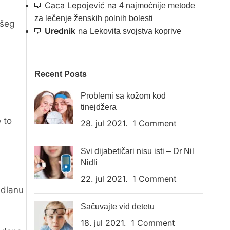
Caca Lepojević
na
4 najmoćnije metode
za lečenje ženskih polnih bolesti
ašeg
Urednik
na
Lekovita svojstva koprive
Recent Posts
Problemi sa kožom kod
tinejdžera
 to
28. jul 2021.
1 Comment
Svi dijabetičari nisu isti – Dr Nil
Nidli
22. jul 2021.
1 Comment
 dlanu
Sačuvajte vid detetu
18. jul 2021.
1 Comment