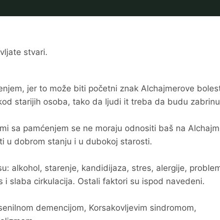
ljate stvari.
njem, jer to može biti početni znak Alchajmerove boles
od starijih osoba, tako da ljudi it treba da budu zabrinut
lemi sa pamćenjem se ne moraju odnositi baš na Alchaj
i u dobrom stanju i u dubokoj starosti.
: alkohol, starenje, kandidijaza, stres, alergije, proble
i slaba cirkulacija. Ostali faktori su ispod navedeni.
 senilnom demencijom, Korsakovljevim sindromom,