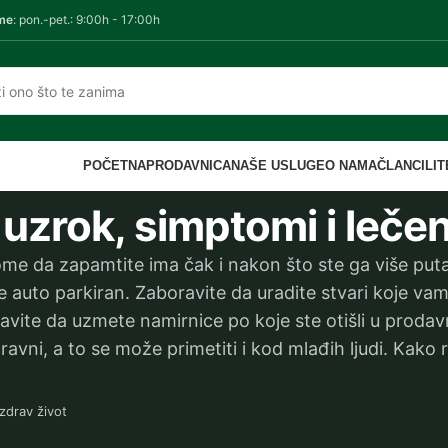
me
: pon.-pet.: 9:00h - 17:00h
POČETNA
PRODAVNICA
NAŠE USLUGE
O NAMA
ČLANCI
LI
uzrok, simptomi i leče
me da zapamtite ima čak i nakon što ste ga više put
e auto parkiran. Zaboravite da uradite stvari koje vam
ravite da uzmete namirnice po koje ste otišli u prodav
avni, a to se može primetiti i kod mlađih ljudi. Kako r
zdrav život