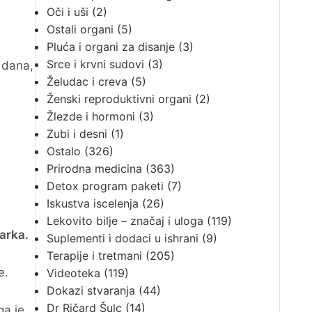
Oči i uši
(2)
Ostali organi
(5)
Pluća i organi za disanje
(3)
Srce i krvni sudovi
(3)
 dana,
Želudac i creva
(5)
Ženski reproduktivni organi
(2)
Žlezde i hormoni
(3)
Zubi i desni
(1)
Ostalo
(326)
Prirodna medicina
(363)
Detox program paketi
(7)
Iskustva iscelenja
(26)
Lekovito bilje – značaj i uloga
(119)
ćarka.
Suplementi i dodaci u ishrani
(9)
Terapije i tretmani
(205)
e.
Videoteka
(119)
Dokazi stvaranja
(44)
Dr Ričard Šulc
(14)
ga je