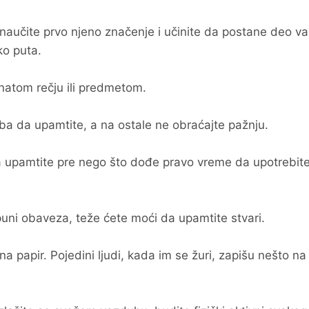
naučite prvo njeno značenje i učinite da postane deo v
ko puta.
natom rečju ili predmetom.
eba da upamtite, a na ostale ne obraćajte pažnju.
a upamtite pre nego što dođe pravo vreme da upotrebite
i puni obaveza, teže ćete moći da upamtite stvari.
na papir. Pojedini ljudi, kada im se žuri, zapišu nešto na