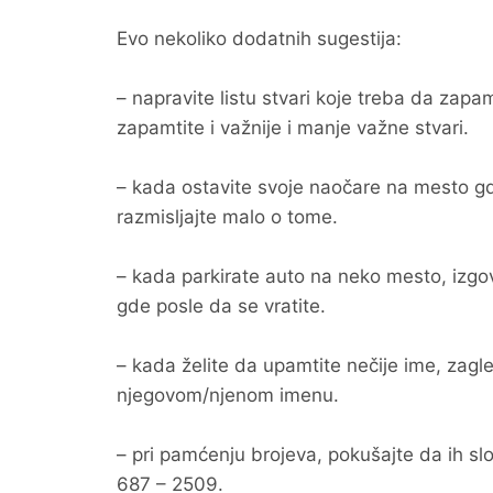
Evo nekoliko dodatnih sugestija:
– napravite listu stvari koje treba da zapa
zapamtite i važnije i manje važne stvari.
– kada ostavite svoje naočare na mesto gde
razmisljajte malo o tome.
– kada parkirate auto na neko mesto, izgov
gde posle da se vratite.
– kada želite da upamtite nečije ime, zagled
njegovom/njenom imenu.
– pri pamćenju brojeva, pokušajte da ih s
687 – 2509.