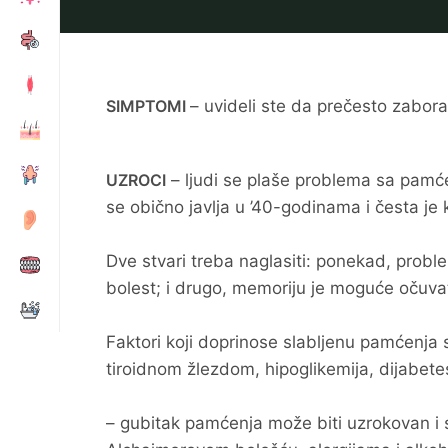
SIMPTOMI
– uvideli ste da prečesto zaborav
UZROCI
– ljudi se plaše problema sa pamće
se obično javlja u ’40-godinama i česta je k
Dve stvari treba naglasiti: ponekad, prob
bolest; i drugo, memoriju je moguće očuvat
Faktori koji doprinose slabljenu pamćenja su
tiroidnom žlezdom, hipoglikemija, dijabetes 
– gubitak pamćenja može biti uzrokovan i