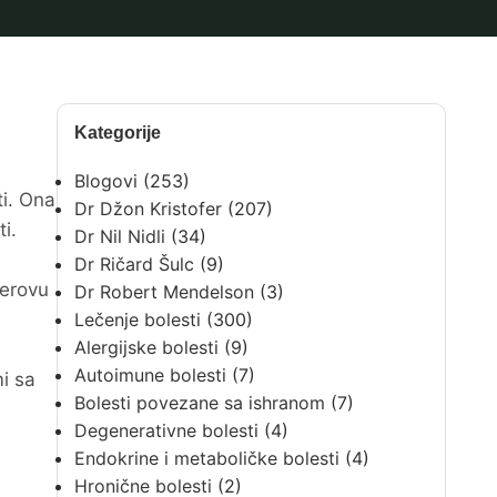
Kategorije
Blogovi
(253)
ti. Ona
Dr Džon Kristofer
(207)
i.
Dr Nil Nidli
(34)
Dr Ričard Šulc
(9)
merovu
Dr Robert Mendelson
(3)
Lečenje bolesti
(300)
Alergijske bolesti
(9)
Autoimune bolesti
(7)
mi sa
Bolesti povezane sa ishranom
(7)
Degenerativne bolesti
(4)
Endokrine i metaboličke bolesti
(4)
Hronične bolesti
(2)