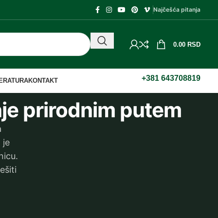
Najčešća pitanja
0.00
RSD
+381 643708819
TERATURA
KONTAKT
nje prirodnim putem
a
 je
nicu.
ešiti