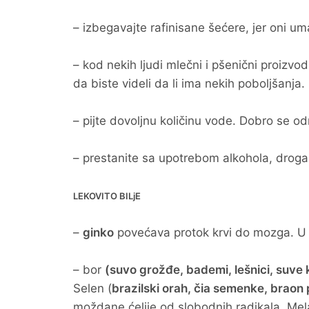
– izbegavajte rafinisane šećere, jer oni 
– kod nekih ljudi mlečni i pšenični proizv
da biste videli da li ima nekih poboljšanja.
– pijte dovoljnu količinu vode. Dobro se od
– prestanite sa upotrebom alkohola, droga
LEKOVITO BILjE
–
ginko
povećava protok krvi do mozga. U o
– bor
(suvo grožđe, bademi, lešnici, suve ka
Selen (
brazilski orah, čia semenke, braon
moždane ćelije od slobodnih radikala. Mel