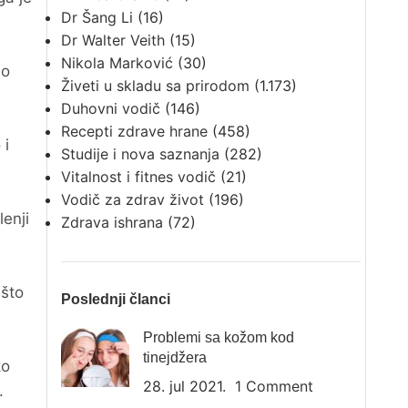
Dr Šang Li
(16)
Dr Walter Veith
(15)
Nikola Marković
(30)
no
Živeti u skladu sa prirodom
(1.173)
Duhovni vodič
(146)
Recepti zdrave hrane
(458)
 i
Studije i nova saznanja
(282)
Vitalnost i fitnes vodič
(21)
Vodič za zdrav život
(196)
lenji
Zdrava ishrana
(72)
 što
Poslednji članci
Problemi sa kožom kod
tinejdžera
ko
28. jul 2021.
1 Comment
.