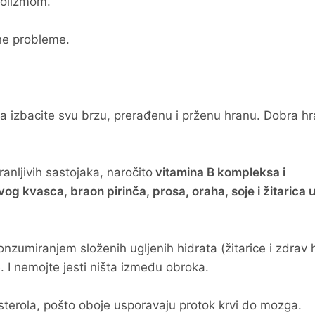
holizmom.
ne probleme.
 a izbacite svu brzu, prerađenu i prženu hranu. Dobra hr
nljivih sastojaka, naročito
vitamina B kompleksa i
ivog kvasca, braon pirinča, prosa, oraha, soje i žitarica 
nzumiranjem složenih ugljenih hidrata (žitarice i zdrav 
 I nemojte jesti ništa između obroka.
sterola, pošto oboje usporavaju protok krvi do mozga.