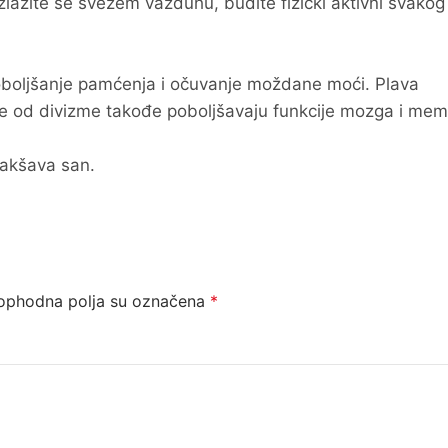
izlažite se svežem vazduhu, budite fizički aktivni svako
 poboljšanje pamćenja i očuvanje moždane moći. Plava
ulje od divizme takođe poboljšavaju funkcije mozga i memo
lakšava san.
ophodna polja su označena
*