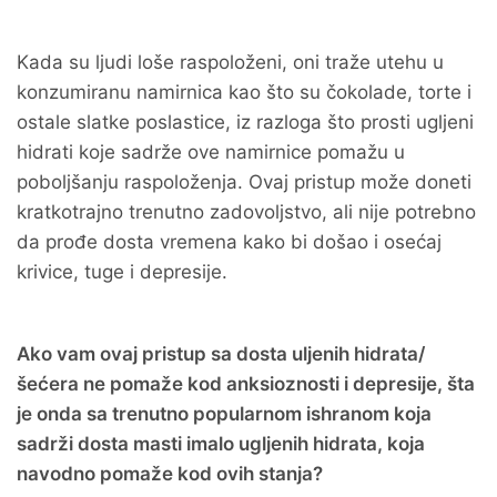
Kada su ljudi loše raspoloženi, oni traže utehu u
konzumiranu namirnica kao što su čokolade, torte i
ostale slatke poslastice, iz razloga što prosti ugljeni
hidrati koje sadrže ove namirnice pomažu u
poboljšanju raspoloženja. Ovaj pristup može doneti
kratkotrajno trenutno zadovoljstvo, ali nije potrebno
da prođe dosta vremena kako bi došao i osećaj
krivice, tuge i depresije.
Ako vam ovaj pristup sa dosta uljenih hidrata/
šećera ne pomaže kod anksioznosti i depresije, šta
je onda sa trenutno popularnom ishranom koja
sadrži dosta masti imalo ugljenih hidrata, koja
navodno pomaže kod ovih stanja?