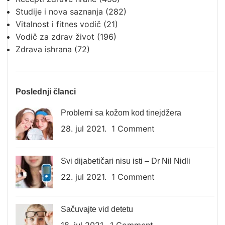
Studije i nova saznanja
(282)
Vitalnost i fitnes vodič
(21)
Vodič za zdrav život
(196)
Zdrava ishrana
(72)
Poslednji članci
Problemi sa kožom kod tinejdžera
28. jul 2021.
1 Comment
Svi dijabetičari nisu isti – Dr Nil Nidli
22. jul 2021.
1 Comment
Sačuvajte vid detetu