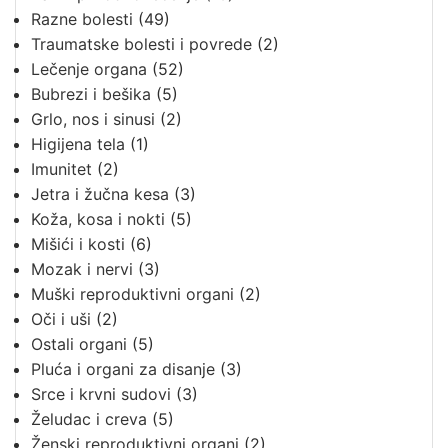
Razne bolesti
(49)
Traumatske bolesti i povrede
(2)
Lečenje organa
(52)
Bubrezi i bešika
(5)
Grlo, nos i sinusi
(2)
Higijena tela
(1)
Imunitet
(2)
Jetra i žučna kesa
(3)
Koža, kosa i nokti
(5)
Mišići i kosti
(6)
Mozak i nervi
(3)
Muški reproduktivni organi
(2)
Oči i uši
(2)
Ostali organi
(5)
Pluća i organi za disanje
(3)
Srce i krvni sudovi
(3)
Želudac i creva
(5)
Ženski reproduktivni organi
(2)