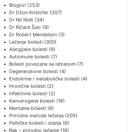
Blogovi
(253)
Dr Džon Kristofer
(207)
Dr Nil Nidli
(34)
Dr Ričard Šulc
(9)
Dr Robert Mendelson
(3)
Lečenje bolesti
(300)
Alergijske bolesti
(9)
Autoimune bolesti
(7)
Bolesti povezane sa ishranom
(7)
Degenerativne bolesti
(4)
Endokrine i metaboličke bolesti
(4)
Hronične bolesti
(2)
Infektivne bolesti
(2)
Kancerogene bolesti
(16)
Mentalne bolesti
(6)
Prirodne metode lečenja
(205)
Psihičke bolesti i stanja
(6)
Rak – prirodno lečenje
(16)