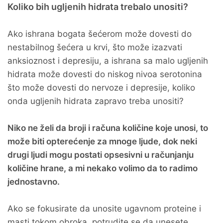
Koliko bih ugljenih hidrata trebalo unositi?
Ako ishrana bogata šećerom može dovesti do
nestabilnog šećera u krvi, što može izazvati
anksioznost i depresiju, a ishrana sa malo ugljenih
hidrata može dovesti do niskog nivoa serotonina
što može dovesti do nervoze i depresije, koliko
onda ugljenih hidrata zapravo treba unositi?
Niko ne želi da broji i računa količine koje unosi, to
može biti opterećenje za mnoge ljude, dok neki
drugi ljudi mogu postati opsesivni u računjanju
količine hrane, a mi nekako volimo da to radimo
jednostavno.
Ako se fokusirate da unosite ugavnom proteine i
masti tokom obroka, potrudite se da unesete