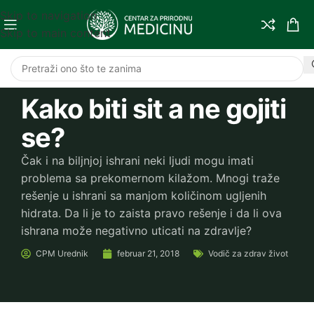
Skip to navigation
Skip to main content
Kako biti sit a ne gojiti
se?
Čak i na biljnjoj ishrani neki ljudi mogu imati
problema sa prekomernom kilažom. Mnogi traže
rešenje u ishrani sa manjom količinom ugljenih
hidrata. Da li je to zaista pravo rešenje i da li ova
ishrana može negativno uticati na zdravlje?
CPM
Urednik
februar 21, 2018
Vodič za zdrav život