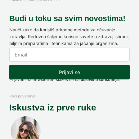
Budi u toku sa svim novostima!
Nauči kako da koristiš prirodne metode za očuvanje
zdravlja. Redovno šaljemo korisne savete o zdravoj ishrani,
biljnim preparatima i tehnikama za jačanje organizma.
Prijavi se
Prijavom na newsletter, slažeš se sa
uslovima korišćenja.
Reči poverenja
Iskustva iz prve ruke