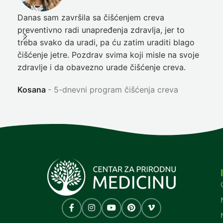
Danas sam završila sa čišćenjem creva
Pre
preventivno radi unapređenja zdravlja, jer to
poč
treba svako da uradi, pa ću zatim uraditi blago
nep
čišćenje jetre. Pozdrav svima koji misle na svoje
sja
zdravlje i da obavezno urade čišćenje creva.
Ni
Kosana
5-dnevni program čišćenja creva