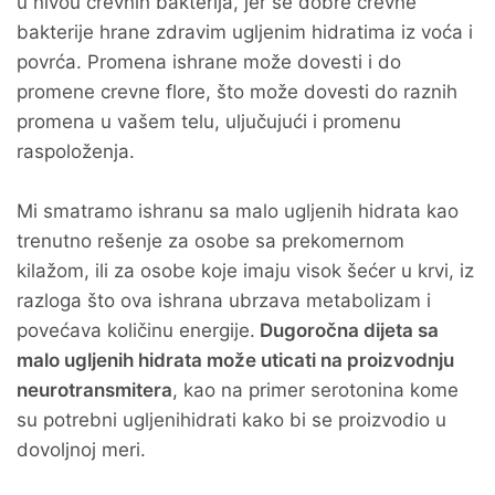
u nivou crevnih bakterija, jer se dobre crevne
bakterije hrane zdravim ugljenim hidratima iz voća i
povrća. Promena ishrane može dovesti i do
promene crevne flore, što može dovesti do raznih
promena u vašem telu, uljučujući i promenu
raspoloženja.
Mi smatramo ishranu sa malo ugljenih hidrata kao
trenutno rešenje za osobe sa prekomernom
kilažom, ili za osobe koje imaju visok šećer u krvi, iz
razloga što ova ishrana ubrzava metabolizam i
povećava količinu energije.
Dugoročna dijeta sa
malo ugljenih hidrata može uticati na proizvodnju
neurotransmitera
, kao na primer serotonina kome
su potrebni ugljenihidrati kako bi se proizvodio u
dovoljnoj meri.