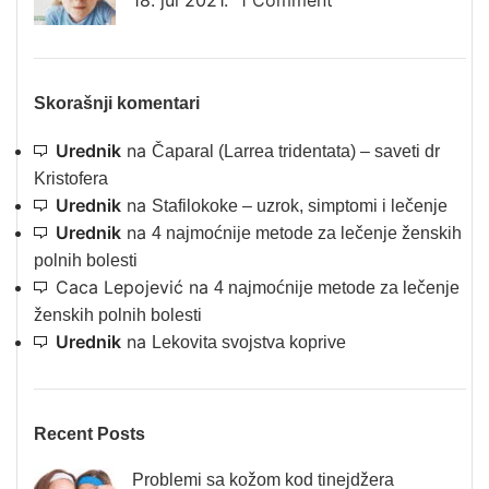
18. jul 2021.
1 Comment
Skorašnji komentari
Urednik
na
Čaparal (Larrea tridentata) – saveti dr
Kristofera
Urednik
na
Stafilokoke – uzrok, simptomi i lečenje
Urednik
na
4 najmoćnije metode za lečenje ženskih
polnih bolesti
Caca Lepojević
na
4 najmoćnije metode za lečenje
ženskih polnih bolesti
Urednik
na
Lekovita svojstva koprive
Recent Posts
Problemi sa kožom kod tinejdžera