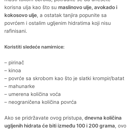
korisna ulja kao što su
maslinovo ulje, avokado i
kokosovo ulje
, a ostatak tanjira popunite sa
povrćem i ostalim ugljenim hidratima koji nisu
rafinisani.
Koristiti sledeće namirnice:
– pirinač
– kinoa
– povrće sa skrobom kao što je slatki krompir/batat
– mahunarke
– umerena količina voća
– neograničena količina povrća
Ako se pridržavate ovog pristupa,
dnevna količina
ugljenih hidrata će biti između 100 i 200 grama
, ovo