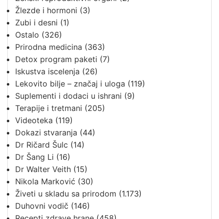
Žlezde i hormoni
(3)
Zubi i desni
(1)
Ostalo
(326)
Prirodna medicina
(363)
Detox program paketi
(7)
Iskustva iscelenja
(26)
Lekovito bilje – značaj i uloga
(119)
Suplementi i dodaci u ishrani
(9)
Terapije i tretmani
(205)
Videoteka
(119)
Dokazi stvaranja
(44)
Dr Ričard Šulc
(14)
Dr Šang Li
(16)
Dr Walter Veith
(15)
Nikola Marković
(30)
Živeti u skladu sa prirodom
(1.173)
Duhovni vodič
(146)
Recepti zdrave hrane
(458)