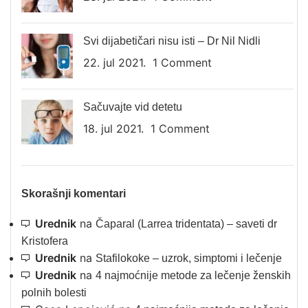
Svi dijabetičari nisu isti – Dr Nil Nidli
22. jul 2021.
1 Comment
Sačuvajte vid detetu
18. jul 2021.
1 Comment
Skorašnji komentari
Urednik
na
Čaparal (Larrea tridentata) – saveti dr
Kristofera
Urednik
na
Stafilokoke – uzrok, simptomi i lečenje
Urednik
na
4 najmoćnije metode za lečenje ženskih
polnih bolesti