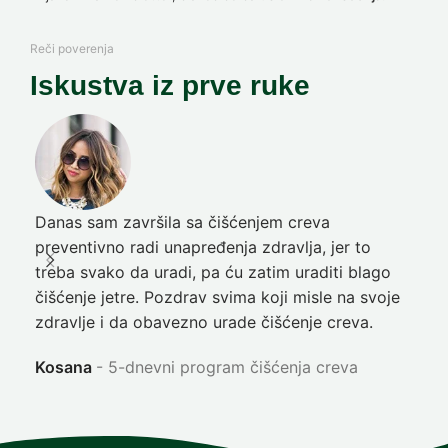
Reči poverenja
Iskustva iz prve ruke
Danas sam završila sa čišćenjem creva
Pre
preventivno radi unapređenja zdravlja, jer to
poč
treba svako da uradi, pa ću zatim uraditi blago
nep
čišćenje jetre. Pozdrav svima koji misle na svoje
sja
zdravlje i da obavezno urade čišćenje creva.
Ni
Kosana
5-dnevni program čišćenja creva