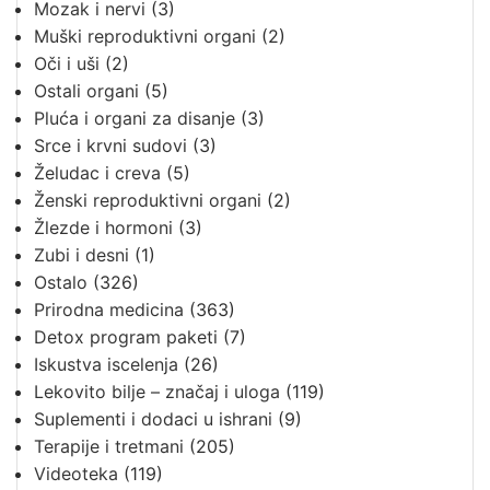
Mozak i nervi
(3)
Muški reproduktivni organi
(2)
Oči i uši
(2)
Ostali organi
(5)
Pluća i organi za disanje
(3)
Srce i krvni sudovi
(3)
Želudac i creva
(5)
Ženski reproduktivni organi
(2)
Žlezde i hormoni
(3)
Zubi i desni
(1)
Ostalo
(326)
Prirodna medicina
(363)
Detox program paketi
(7)
Iskustva iscelenja
(26)
Lekovito bilje – značaj i uloga
(119)
Suplementi i dodaci u ishrani
(9)
Terapije i tretmani
(205)
Videoteka
(119)