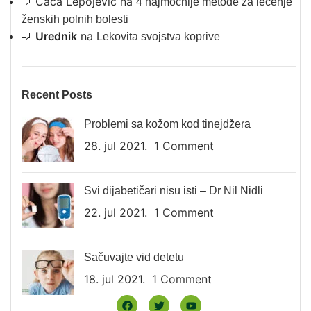
Caca Lepojević
na
4 najmoćnije metode za lečenje
ženskih polnih bolesti
Urednik
na
Lekovita svojstva koprive
Recent Posts
Problemi sa kožom kod tinejdžera
28. jul 2021.
1 Comment
Svi dijabetičari nisu isti – Dr Nil Nidli
22. jul 2021.
1 Comment
Sačuvajte vid detetu
18. jul 2021.
1 Comment