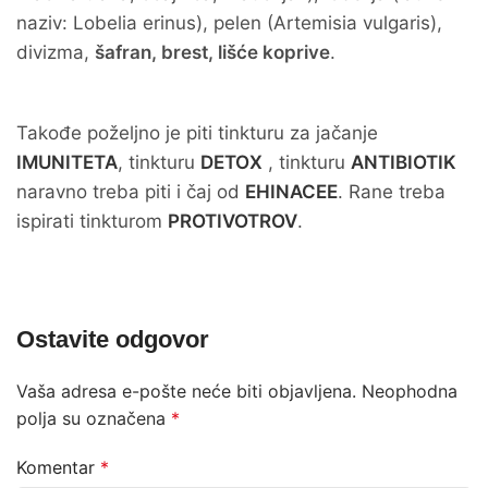
naziv: Lobelia erinus), pelen (Artemisia vulgaris),
divizma,
šafran, brest, lišće koprive
.
Takođe poželjno je piti tinkturu za jačanje
IMUNITETA
, tinkturu
DETOX
, tinkturu
ANTIBIOTIK
naravno treba piti i čaj od
EHINACEE
. Rane treba
ispirati tinkturom
PROTIVOTROV
.
Ostavite odgovor
Vaša adresa e-pošte neće biti objavljena.
Neophodna
polja su označena
*
Komentar
*