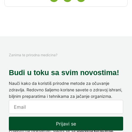
Zanima te prirodna medicina?
Budi u toku sa svim novostima!
Nauči kako da koristiš prirodne metode za očuvanje
zdravlja. Redovno šaljemo korisne savete o zdravoj ishrani,
biljnim preparatima i tehnikama za jačanje organizma.
Prijavi se
Prijavom na newsletter, slažeš se sa
uslovima korišćenja.