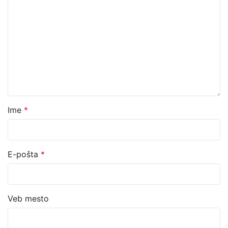
Ime
*
E-pošta
*
Veb mesto