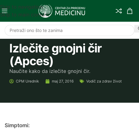
Skip to navigation
Skip to main content
Izlečite gnojni čir
(Apces)
Naučite kako da izlečite gnojni čir.
CPM
Urednik
maj 27, 2016
Vodič za zdrav život
Simptomi: