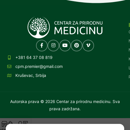
+381 64 37 08 819
cpm.premier@gmail.com
Kruševac, Srbija
Autorska prava © 2026 Centar za prirodnu medicinu. Sva
prava zadržana.
odavnica
Korpa
Moj nalog
Blog