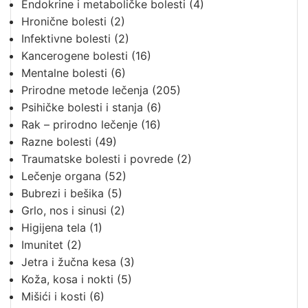
Endokrine i metaboličke bolesti
(4)
Hronične bolesti
(2)
Infektivne bolesti
(2)
Kancerogene bolesti
(16)
Mentalne bolesti
(6)
Prirodne metode lečenja
(205)
Psihičke bolesti i stanja
(6)
Rak – prirodno lečenje
(16)
Razne bolesti
(49)
Traumatske bolesti i povrede
(2)
Lečenje organa
(52)
Bubrezi i bešika
(5)
Grlo, nos i sinusi
(2)
Higijena tela
(1)
Imunitet
(2)
Jetra i žučna kesa
(3)
Koža, kosa i nokti
(5)
Mišići i kosti
(6)