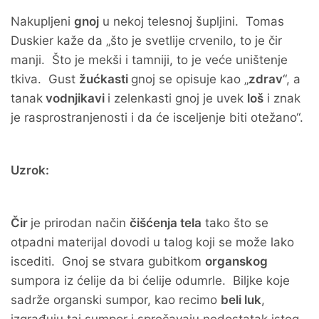
Nakupljeni
gnoj
u nekoj telesnoj šupljini. Tomas
Duskier kaže da „što je svetlije crvenilo, to je čir
manji. Što je mekši i tamniji, to je veće uništenje
tkiva. Gust
žućkasti
gnoj se opisuje kao „
zdrav
“, a
tanak
vodnjikavi
i zelenkasti gnoj je uvek
loš
i znak
je rasprostranjenosti i da će isceljenje biti otežano“.
Uzrok:
Čir
je prirodan način
čišćenja tela
tako što se
otpadni materijal dovodi u talog koji se može lako
iscediti. Gnoj se stvara gubitkom
organskog
sumpora iz ćelije da bi ćelije odumrle. Biljke koje
sadrže organski sumpor, kao recimo
beli luk
,