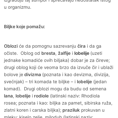
izgrađuju taj sumpor i sprečavaju nedostatak istog
u organizmu.
Biljke koje pomažu:
Oblozi
će da pomognu sazrevanju
čira
i da ga
očiste. Oblog od
bresta
,
žalfije
i
lobelije
(uzeti
jednake komadiće ovih biljaka) dobar je za čireve;
drugi oblog koji će veoma brzo da izvuče čir i ublaži
bolove je
divizma
(poznata i kao devizma, divizija,
svećnjak) – tri komada te biljke – i
lobelije
(jedan
komad). Drugi oblozi mogu da budu od semena
lana
,
lobelije
i
rodiole
(latinski naziv: Rhodiola
rosea; poznata i kao: biljka za pamet, sibirska ruža,
zlatni koren i carska biljka);
praziluk
prokuvan u
mleku; kiselo zelje, miloduh (latinski naziv: