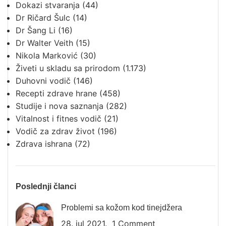
Dokazi stvaranja
(44)
Dr Ričard Šulc
(14)
Dr Šang Li
(16)
Dr Walter Veith
(15)
Nikola Marković
(30)
Živeti u skladu sa prirodom
(1.173)
Duhovni vodič
(146)
Recepti zdrave hrane
(458)
Studije i nova saznanja
(282)
Vitalnost i fitnes vodič
(21)
Vodič za zdrav život
(196)
Zdrava ishrana
(72)
Poslednji članci
Problemi sa kožom kod tinejdžera
28. jul 2021.
1 Comment