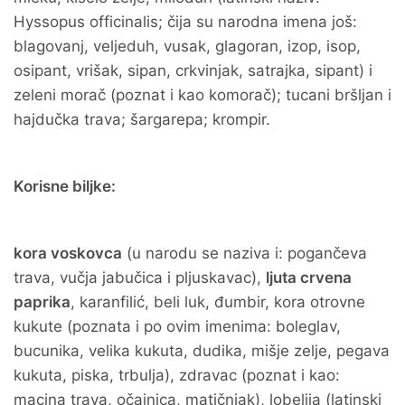
Hyssopus officinalis; čija su narodna imena još:
blagovanj, veljeduh, vusak, glagoran, izop, isop,
osipant, vrišak, sipan, crkvinjak, satrajka, sipant) i
zeleni morač (poznat i kao komorač); tucani bršljan i
hajdučka trava; šargarepa; krompir.
Korisne biljke:
kora voskovca
(u narodu se naziva i: pogančeva
trava, vučja jabučica i pljuskavac),
ljuta crvena
paprika
, karanfilić, beli luk, đumbir, kora otrovne
kukute (poznata i po ovim imenima: boleglav,
bucunika, velika kukuta, dudika, mišje zelje, pegava
kukuta, piska, trbulja), zdravac (poznat i kao:
macina trava, očajnica, matičnjak), lobelija (latinski