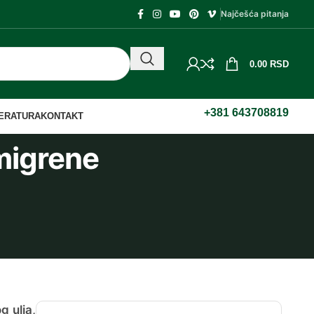
Najčešća pitanja
0.00
RSD
+381 643708819
TERATURA
KONTAKT
migrene
g ulja,