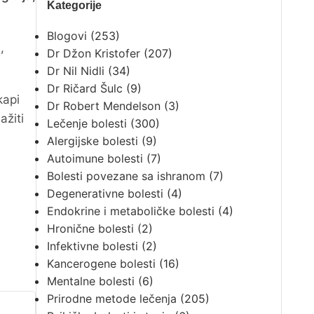
Kategorije
Blogovi
(253)
,
Dr Džon Kristofer
(207)
Dr Nil Nidli
(34)
Dr Ričard Šulc
(9)
kapi
Dr Robert Mendelson
(3)
ažiti
Lečenje bolesti
(300)
Alergijske bolesti
(9)
Autoimune bolesti
(7)
Bolesti povezane sa ishranom
(7)
Degenerativne bolesti
(4)
Endokrine i metaboličke bolesti
(4)
Hronične bolesti
(2)
Infektivne bolesti
(2)
Kancerogene bolesti
(16)
Mentalne bolesti
(6)
Prirodne metode lečenja
(205)