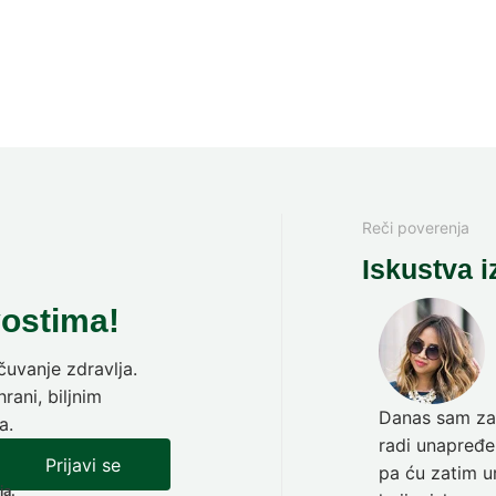
Reči poverenja
Iskustva i
vostima!
uvanje zdravlja.
rani, biljnim
Danas sam zav
a.
radi unapređen
Prijavi se
pa ću zatim ur
ja.