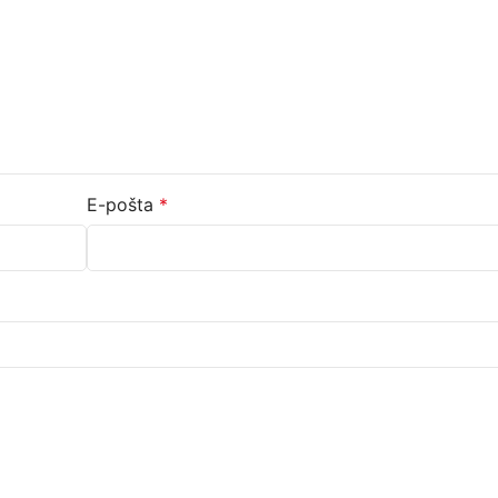
E-pošta
*