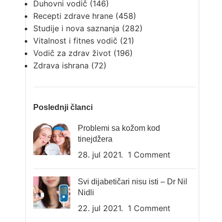
Duhovni vodič
(146)
Recepti zdrave hrane
(458)
Studije i nova saznanja
(282)
Vitalnost i fitnes vodič
(21)
Vodič za zdrav život
(196)
Zdrava ishrana
(72)
Poslednji članci
Problemi sa kožom kod
tinejdžera
28. jul 2021.
1 Comment
Svi dijabetičari nisu isti – Dr Nil
Nidli
22. jul 2021.
1 Comment