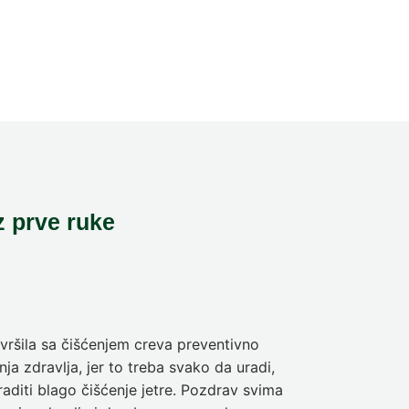
z prve ruke
ršila sa čišćenjem creva preventivno
Pre deset dan
ja zdravlja, jer to treba svako da uradi,
sam da se pra
aditi blago čišćenje jetre. Pozdrav svima
olakšanje veli