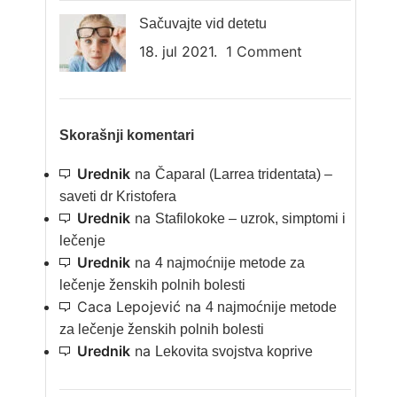
Sačuvajte vid detetu
18. jul 2021.
1 Comment
Skorašnji komentari
Urednik
na
Čaparal (Larrea tridentata) –
saveti dr Kristofera
Urednik
na
Stafilokoke – uzrok, simptomi i
lečenje
Urednik
na
4 najmoćnije metode za
lečenje ženskih polnih bolesti
Caca Lepojević
na
4 najmoćnije metode
za lečenje ženskih polnih bolesti
Urednik
na
Lekovita svojstva koprive