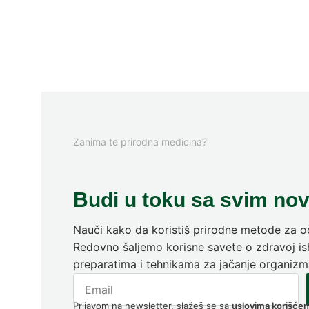
Zanima te prirodna medicina?
Budi u toku sa svim no
Nauči kako da koristiš prirodne metode za oč
Redovno šaljemo korisne savete o zdravoj ish
preparatima i tehnikama za jačanje organizm
Prijavom na newsletter, slažeš se sa
uslovima korišćen