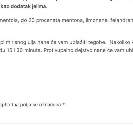
 i kao dodatak jelima.
 mentola, do 20 procenata mentona, limonene, felandren
pi mirisnog ulja nane će vam ublažiti tegobe. Nekoliko 
među 15 i 30 minuta. Protivupalno dejstvo nane će vam ubl
ophodna polja su označena
*