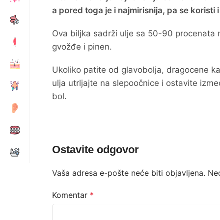
a pored toga je i najmirisnija, pa se koristi
Ova biljka sadrži ulje sa 50-90 procenata
gvožđe i pinen.
Ukoliko patite od glavobolja, dragocene ka
ulja utrljajte na slepoočnice i ostavite iz
bol.
Ostavite odgovor
Vaša adresa e-pošte neće biti objavljena.
Ne
Komentar
*