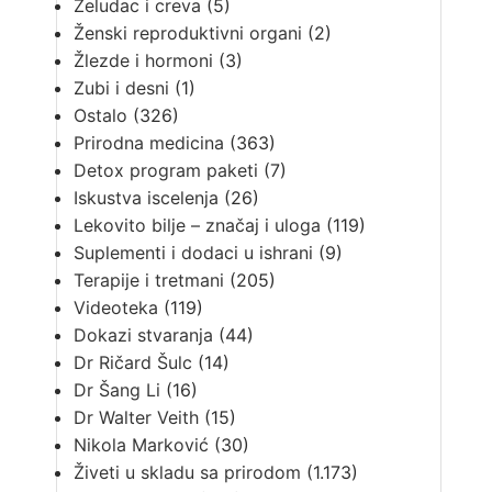
Želudac i creva
(5)
Ženski reproduktivni organi
(2)
Žlezde i hormoni
(3)
Zubi i desni
(1)
Ostalo
(326)
Prirodna medicina
(363)
Detox program paketi
(7)
Iskustva iscelenja
(26)
Lekovito bilje – značaj i uloga
(119)
Suplementi i dodaci u ishrani
(9)
Terapije i tretmani
(205)
Videoteka
(119)
Dokazi stvaranja
(44)
Dr Ričard Šulc
(14)
Dr Šang Li
(16)
Dr Walter Veith
(15)
Nikola Marković
(30)
Živeti u skladu sa prirodom
(1.173)