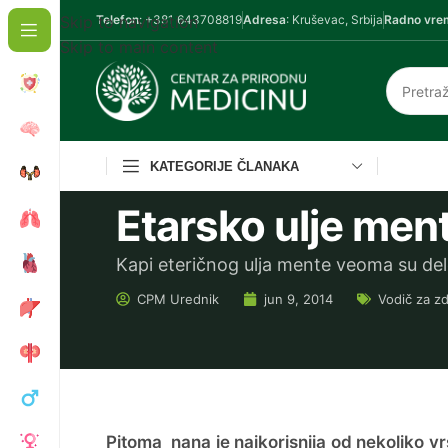
Skip to navigation
Telefon
: +381 643708819
Adresa
: Kruševac, Srbija
Radno vre
Skip to main content
KATEGORIJE ČLANAKA
Etarsko ulje me
Kapi eteričnog ulja mente veoma su de
CPM
Urednik
jun 9, 2014
Vodič za zd
Pitoma nana je najkorisnija od nekoliko vrs