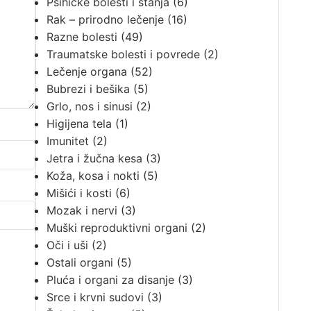
Psihičke bolesti i stanja
(6)
Rak – prirodno lečenje
(16)
Razne bolesti
(49)
Traumatske bolesti i povrede
(2)
Lečenje organa
(52)
Bubrezi i bešika
(5)
Grlo, nos i sinusi
(2)
Higijena tela
(1)
Imunitet
(2)
Jetra i žučna kesa
(3)
Koža, kosa i nokti
(5)
Mišići i kosti
(6)
Mozak i nervi
(3)
Muški reproduktivni organi
(2)
Oči i uši
(2)
Ostali organi
(5)
Pluća i organi za disanje
(3)
Srce i krvni sudovi
(3)