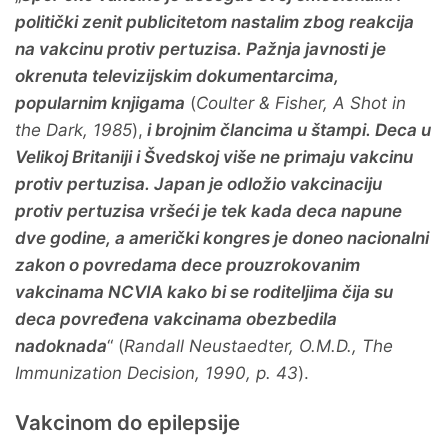
politički zenit publicitetom nastalim zbog reakcija
na vakcinu protiv pertuzisa. Pažnja javnosti je
okrenuta televizijskim dokumentarcima,
popularnim knjigama
(
Coulter & Fisher, A Shot in
the Dark, 1985
),
i brojnim člancima u štampi. Deca u
Velikoj Britaniji i Švedskoj više ne primaju vakcinu
protiv pertuzisa. Japan je odložio vakcinaciju
protiv pertuzisa vršeći je tek kada deca napune
dve godine, a američki kongres je doneo nacionalni
zakon o povredama dece prouzrokovanim
vakcinama NCVIA kako bi se roditeljima čija su
deca povređena vakcinama obezbedila
nadoknada
“ (
Randall Neustaedter, O.M.D., The
Immunization Decision, 1990, p. 43
).
Vakcinom do epilepsije