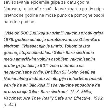
savladavanja epidemije gripa za datu godinu.
Naravno, to takođe znači da vakcinacija protiv gripa
prethodne godine ne može puno da pomogne osobi
naredne godine.
„
Više od 500 ljudi koji su primili vakcinu protiv gripa
1976. godine ostalo je paralizovano uz Gilen-Bare
sindrom. Trideset njih je umrlo. Tokom te iste
godine, stopa učestalosti Gilen-Bare sindroma
među američkim vojnim osobljem vakcinisanim
protiv gripa bila je 50% veća u odnosu na
nevakcinisane civile. Dr Džon Sil (John Seal) sa
Nacionalnog instituta za alergije i infektivne bolesti
veruje da su ‘bilo koja ili sve vakcine sposobne da
prouzrokuju Gilen-Bare sindrom
“ (
N. Z. Miller,
Vaccines: Are They Really Safe and Effective, 1992,
p. 44.
)