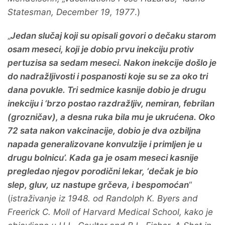
Statesman, December 19, 1977
.)
„
Jedan slučaj koji su opisali govori o dečaku starom
osam meseci, koji je dobio prvu inekciju protiv
pertuzisa sa sedam meseci. Nakon inekcije došlo je
do nadražljivosti i pospanosti koje su se za oko tri
dana povukle. Tri sedmice kasnije dobio je drugu
inekciju i ‘brzo postao razdražljiv, nemiran, febrilan
(grozničav), a desna ruka bila mu je ukrućena. Oko
72 sata nakon vakcinacije, dobio je dva ozbiljna
napada generalizovane konvulzije i primljen je u
drugu bolnicu’. Kada ga je osam meseci kasnije
pregledao njegov porodični lekar, ‘dečak je bio
slep, gluv, uz nastupe grčeva, i bespomoćan
“
(
istraživanje iz 1948. od Randolph K. Byers and
Freerick C. Moll of Harvard Medical School, kako je