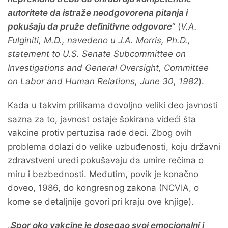
autoritete da istraže neodgovorena pitanja i
pokušaju da pruže definitivne odgovore
“ (
V.A.
Fulginiti, M.D., navedeno u J.A. Morris, Ph.D.,
statement to U.S. Senate Subcommittee on
Investigations and General Oversight, Committee
on Labor and Human Relations, June 30, 1982
).
Kada u takvim prilikama dovoljno veliki deo javnosti
sazna za to, javnost ostaje šokirana videći šta
vakcine protiv pertuzisa rade deci. Zbog ovih
problema dolazi do velike uzbuđenosti, koju državni
zdravstveni uredi pokušavaju da umire rečima o
miru i bezbednosti. Međutim, povik je konačno
doveo, 1986, do kongresnog zakona (NCVIA, o
kome se detaljnije govori pri kraju ove knjige).
„
Spor oko vakcine je dosegao svoj emocionalni i