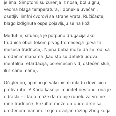
je ima. Simptomi su curenje iz nosa, bol u grlu,
veoma blaga temperatura, i donekle uvećani,
osetljivi limfni čvorovi sa strane vrata. Ružičaste,
blago izdignute ospe pojavljuju se na koži.
Međutim, situacija je potpuno drugačija ako
trudnica oboli tokom prvog tromesečja (prva tri
meseca trudnoće). Njena beba može da se rodi sa
urođenim manama (kao što su defekti udova,
mentalna retardacija, poremećen vid, oštećen sluh,
ili srčane mane).
Očigledno, opasno je vakcinisati mladu devojčicu
protiv rubele! Kada kasnije imunitet nestane, ona je
odrasla – i tada može da dobije rubelu za vreme
rane trudnoće. Rezultat može da bude dete sa
urođenom manom. To je dovoljan razlog zbog koga