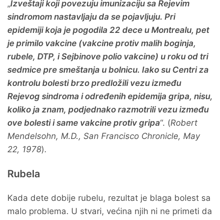
„
Izveštaji koji povezuju imunizaciju sa Rejevim
sindromom nastavljaju da se pojavljuju. Pri
epidemiji koja je pogodila 22 dece u Montrealu, pet
je primilo vakcine (vakcine protiv malih boginja,
rubele, DTP, i Sejbinove polio vakcine) u roku od tri
sedmice pre smeštanja u bolnicu. Iako su Centri za
kontrolu bolesti brzo predložili vezu između
Rejevog sindroma i određenih epidemija gripa, nisu,
koliko ja znam, podjednako razmotrili vezu između
ove bolesti i same vakcine protiv gripa
“. (
Robert
Mendelsohn, M.D., San Francisco Chronicle, May
22, 1978
).
Rubela
Kada dete dobije rubelu, rezultat je blaga bolest sa
malo problema. U stvari, većina njih ni ne primeti da