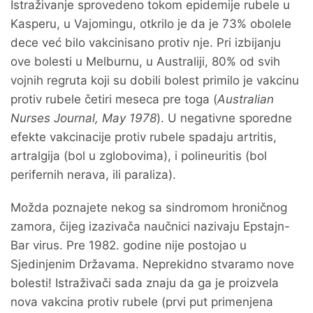
Istraživanje sprovedeno tokom epidemije rubele u
Kasperu, u Vajomingu, otkrilo je da je 73% obolele
dece već bilo vakcinisano protiv nje. Pri izbijanju
ove bolesti u Melburnu, u Australiji, 80% od svih
vojnih regruta koji su dobili bolest primilo je vakcinu
protiv rubele četiri meseca pre toga (
Australian
Nurses Journal, May 1978
). U negativne sporedne
efekte vakcinacije protiv rubele spadaju artritis,
artralgija (bol u zglobovima), i polineuritis (bol
perifernih nerava, ili paraliza).
Možda poznajete nekog sa sindromom hroničnog
zamora, čijeg izazivača naučnici nazivaju Epstajn-
Bar virus. Pre 1982. godine nije postojao u
Sjedinjenim Državama. Neprekidno stvaramo nove
bolesti! Istraživači sada znaju da ga je proizvela
nova vakcina protiv rubele (prvi put primenjena