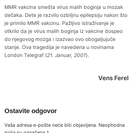
MMR vakcina smešta virus malih boginja u mozak
dečaka. Dete je razvilo ozbiljnu epilepsiju nakon što
je primilo MMR vakcinu. Pažljivo istraživanje je
otkrilo da je virus malih boginja iz vakcine dospeo
do njegovog mozga i izazvao ovo obogaljujuće
stanje. Ova tragedija je navedena u novinama
London Telegraf (
21. Januar, 2001
).
Vens Ferel
Ostavite odgovor
Vaša adresa e-pošte neće biti objavljena.
Neophodna
polja su označena
*