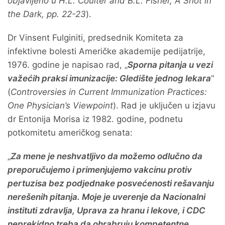
objavljeno u H.L. Coulter and B.L. Fisher, A Shot in
the Dark, pp. 22-23
).
Dr Vinsent Fulginiti, predsednik Komiteta za
infektivne bolesti Američke akademije pedijatrije,
1976. godine je napisao rad, „
Sporna pitanja u vezi
važećih praksi imunizacije: Gledište jednog lekara
“
(
Controversies in Current Immunization Practices:
One Physician’s Viewpoint
). Rad je uključen u izjavu
dr Entonija Morisa iz 1982. godine, podnetu
potkomitetu američkog senata:
„
Za mene je neshvatljivo da možemo odlučno da
preporučujemo i primenjujemo vakcinu protiv
pertuzisa bez podjednake posvećenosti rešavanju
nerešenih pitanja. Moje je uverenje da Nacionalni
instituti zdravlja, Uprava za hranu i lekove, i CDC
neprekidno treba da ohrabruju kompetentne