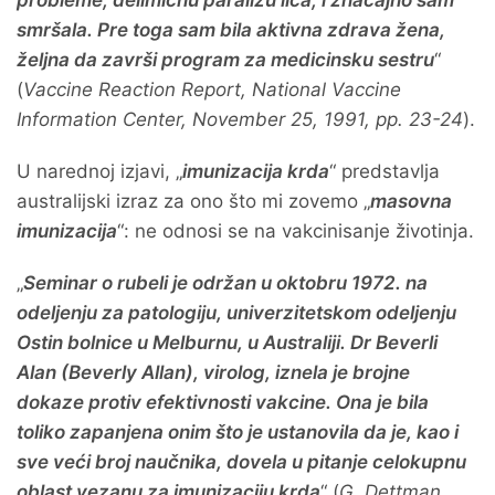
probleme, delimičnu paralizu lica, i značajno sam
smršala. Pre toga sam bila aktivna zdrava žena,
željna da završi program za medicinsku sestru
“
(
Vaccine Reaction Report, National Vaccine
Information Center, November 25, 1991, pp. 23-24
).
U narednoj izjavi, „
imunizacija krda
“ predstavlja
australijski izraz za ono što mi zovemo „
masovna
imunizacija
“: ne odnosi se na vakcinisanje životinja.
„
Seminar o rubeli je održan u oktobru 1972. na
odeljenju za patologiju, univerzitetskom odeljenju
Ostin bolnice u Melburnu, u Australiji. Dr Beverli
Alan (Beverly Allan), virolog, iznela je brojne
dokaze protiv efektivnosti vakcine. Ona je bila
toliko zapanjena onim što je ustanovila da je, kao i
sve veći broj naučnika, dovela u pitanje celokupnu
oblast vezanu za imunizaciju krda
“ (
G. Dettman,