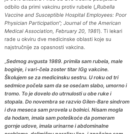
odbilo da primi vakcinu protiv rubele (
„Rubella
Vaccine and Susceptible Hospital Employees: Poor
Physician Participation“; Journal of the American
Medical Association, February 20, 1981
). Ti lekari
rade u okviru dve medicinske oblasti koje su
najstručnije za opasnosti vakcina.
„
Sedmog avgusta 1989. primila sam rubela, male
boginje, i vari-čela zoster titar IGg vakcine.
Školujem se za medicinsku sestru. U roku od tri
sedmice počela sam da se osećam slabo, umorno i
tromo. To je dovelo do utrnulosti u obe ruke i
stopala. Do novembra se razvio Gilen-Bare sindrom
i dva meseca sam provela u bolnici. Nisam mogla
da hodam, imala sam poteškoće da pomeram
gornje udove, imala urinarne i abdominalne