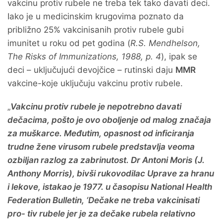
vakcinu protiv rubele ne treba tek tako davati deci.
Iako je u medicinskim krugovima poznato da
približno 25% vakcinisanih protiv rubele gubi
imunitet u roku od pet godina (
R.S. Mendhelson,
The Risks of Immunizations, 1988, p. 4
), ipak se
deci – uključujući devojčice – rutinski daju
MMR
vakcine-koje uključuju vakcinu protiv rubele.
„
Vakcinu protiv rubele je nepotrebno davati
dečacima, pošto je ovo oboljenje od malog značaja
za muškarce. Međutim, opasnost od inficiranja
trudne žene virusom rubele predstavlja veoma
ozbiljan razlog za zabrinutost. Dr Antoni Moris (J.
Anthony Morris), bivši rukovodilac Uprave za hranu
i lekove, istakao je 1977. u časopisu National Health
Federation Bulletin, ‘Dečake ne treba vakcinisati
pro- tiv rubele jer je za dečake rubela relativno