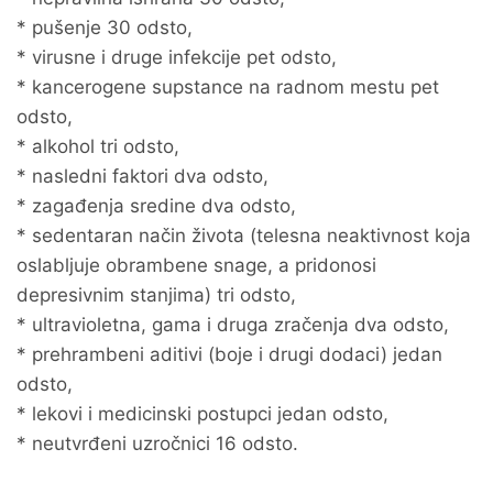
* pušenje 30 odsto,
* virusne i druge infekcije pet odsto,
* kancerogene supstance na radnom mestu pet
odsto,
* alkohol tri odsto,
* nasledni faktori dva odsto,
* zagađenja sredine dva odsto,
* sedentaran način života (telesna neaktivnost koja
oslabljuje obrambene snage, a pridonosi
depresivnim stanjima) tri odsto,
* ultravioletna, gama i druga zračenja dva odsto,
* prehrambeni aditivi (boje i drugi dodaci) jedan
odsto,
* lekovi i medicinski postupci jedan odsto,
* neutvrđeni uzročnici 16 odsto.