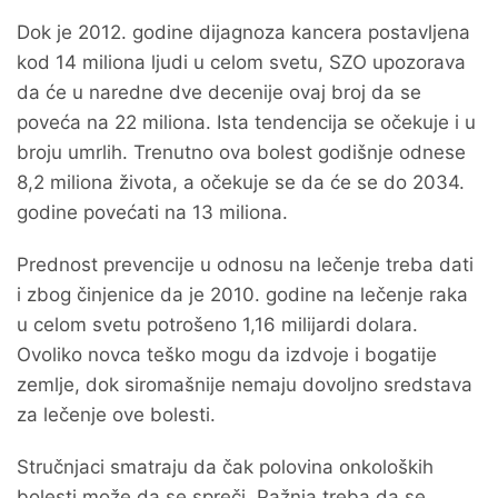
Dok je 2012. godine dijagnoza kancera postavljena
kod 14 miliona ljudi u celom svetu, SZO upozorava
da će u naredne dve decenije ovaj broj da se
poveća na 22 miliona. Ista tendencija se očekuje i u
broju umrlih. Trenutno ova bolest godišnje odnese
8,2 miliona života, a očekuje se da će se do 2034.
godine povećati na 13 miliona.
Prednost prevencije u odnosu na lečenje treba dati
i zbog činjenice da je 2010. godine na lečenje raka
u celom svetu potrošeno 1,16 milijardi dolara.
Ovoliko novca teško mogu da izdvoje i bogatije
zemlje, dok siromašnije nemaju dovoljno sredstava
za lečenje ove bolesti.
Stručnjaci smatraju da čak polovina onkoloških
bolesti može da se spreči. Pažnja treba da se