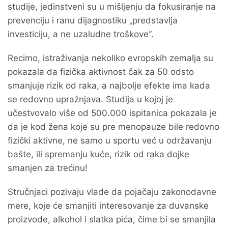
studije, jedinstveni su u mišljenju da fokusiranje na
prevenciju i ranu dijagnostiku „predstavlja
investiciju, a ne uzaludne troškove“.
Recimo, istraživanja nekoliko evropskih zemalja su
pokazala da fizička aktivnost čak za 50 odsto
smanjuje rizik od raka, a najbolje efekte ima kada
se redovno upražnjava. Studija u kojoj je
učestvovalo više od 500.000 ispitanica pokazala je
da je kod žena koje su pre menopauze bile redovno
fizički aktivne, ne samo u sportu već u održavanju
bašte, ili spremanju kuće, rizik od raka dojke
smanjen za trećinu!
Stručnjaci pozivaju vlade da pojačaju zakonodavne
mere, koje će smanjiti interesovanje za duvanske
proizvode, alkohol i slatka pića, čime bi se smanjila