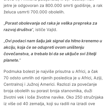
jetre je odgovoran za 800.000 smrti godišnje, a rak
želuca usmrti 700.000 obolelih.
„
Porast obolevanja od raka je velika prepreka za
razvoj društva
“, ističe Vajld.
„
Ovi podaci nam šalju jak signal da hitno krenemo u
akciju, koja će se odupreti ovom uništenju
čovečanstva, a trebalo bi da se uključe svi žitelji
planete.
“
Podmuka bolest je najviše prisutna u Africi, a čak
70 odsto umrlih od njenih posledica je u Africi, Aziji,
Centralnoj i Južnoj Americi. Razlozi za povećanje
broja obolelih su porast broja stanovnika, duži
životni vek i loše životne navike. Oko 250 stručnjaka
iz više od 40 zemalja, koji su radili na izradi ove