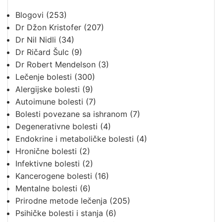
Blogovi
(253)
Dr Džon Kristofer
(207)
Dr Nil Nidli
(34)
Dr Ričard Šulc
(9)
Dr Robert Mendelson
(3)
Lečenje bolesti
(300)
Alergijske bolesti
(9)
Autoimune bolesti
(7)
Bolesti povezane sa ishranom
(7)
Degenerativne bolesti
(4)
Endokrine i metaboličke bolesti
(4)
Hronične bolesti
(2)
Infektivne bolesti
(2)
Kancerogene bolesti
(16)
Mentalne bolesti
(6)
Prirodne metode lečenja
(205)
Psihičke bolesti i stanja
(6)