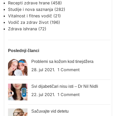
Recepti zdrave hrane
(458)
Studije i nova saznanja
(282)
Vitalnost i fitnes vodič
(21)
Vodič za zdrav život
(196)
Zdrava ishrana
(72)
Poslednji članci
Problemi sa kožom kod tinejdžera
28. jul 2021.
1 Comment
Svi dijabetičari nisu isti – Dr Nil Nidli
22. jul 2021.
1 Comment
Sačuvajte vid detetu