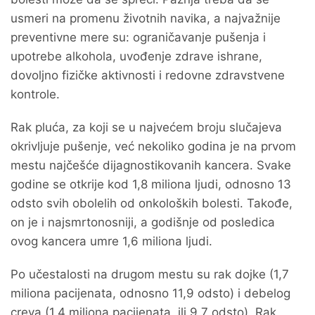
usmeri na promenu životnih navika, a najvažnije
preventivne mere su: ograničavanje pušenja i
upotrebe alkohola, uvođenje zdrave ishrane,
dovoljno fizičke aktivnosti i redovne zdravstvene
kontrole.
Rak pluća, za koji se u najvećem broju slučajeva
okrivljuje pušenje, već nekoliko godina je na prvom
mestu najčešće dijagnostikovanih kancera. Svake
godine se otkrije kod 1,8 miliona ljudi, odnosno 13
odsto svih obolelih od onkoloških bolesti. Takođe,
on je i najsmrtonosniji, a godišnje od posledica
ovog kancera umre 1,6 miliona ljudi.
Po učestalosti na drugom mestu su rak dojke (1,7
miliona pacijenata, odnosno 11,9 odsto) i debelog
creva (1,4 miliona pacijenata, ili 9,7 odsto). Rak