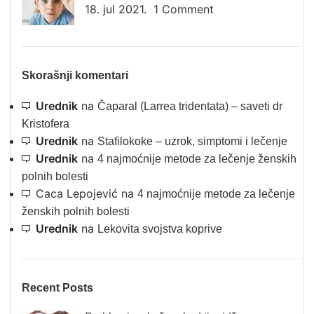
18. jul 2021.
1 Comment
Skorašnji komentari
Urednik
na
Čaparal (Larrea tridentata) – saveti dr
Kristofera
Urednik
na
Stafilokoke – uzrok, simptomi i lečenje
Urednik
na
4 najmoćnije metode za lečenje ženskih
polnih bolesti
Caca Lepojević
na
4 najmoćnije metode za lečenje
ženskih polnih bolesti
Urednik
na
Lekovita svojstva koprive
Recent Posts