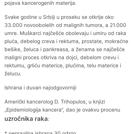
pojava kancerogenih materija.
Svake godine u Srbiji u proseku se otkrije oko
33.000 novoobolelih od malignih tumora, a 21.000
umre. Muškarci najčešće obolevaju i umiru od raka
pluća, debelog creva i rektuma, prostate, mokraćne
bešike, želuca i pankreasa, a ženama se najčešće
maligni proces otkriva na dojci, debelom crevu i
rektumu, grliću materice, plućima, telu materice i
želucu.
Ishrana i duvan najodgovorniji
Američki kancerolog D. Trihopulos, u knjizi
„Epidemiologija kancera“, dao je ovakvu procenu
uzročnika raka
:
* nepravilna ishrana 30 odsto,