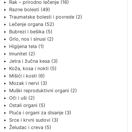
Rak – prirodno lečenje
(16)
Razne bolesti
(49)
Traumatske bolesti i povrede
(2)
Lečenje organa
(52)
Bubrezi i bešika
(5)
Grlo, nos i sinusi
(2)
Higijena tela
(1)
Imunitet
(2)
Jetra i žučna kesa
(3)
Koža, kosa i nokti
(5)
Mišići i kosti
(6)
Mozak i nervi
(3)
Muški reproduktivni organi
(2)
Oči i uši
(2)
Ostali organi
(5)
Pluća i organi za disanje
(3)
Srce i krvni sudovi
(3)
Želudac i creva
(5)