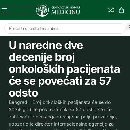
Skip to navigation
Skip to main content
U naredne dve
decenije broj
onkoloških pacijenata
će se povećati za 57
odsto
Beograd – Broj onkoloških pacijenata će se do
2034. godine povećati čak za 57 odsto, što će
zahtevati i veće angažovanje na polju prevencije,
upozorio je direktor Internacionalne agencije za