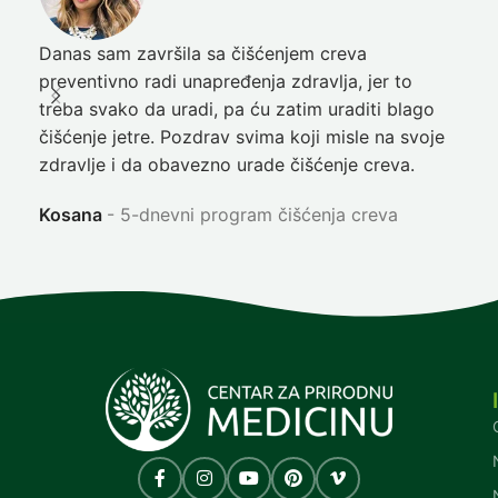
Danas sam završila sa čišćenjem creva
Pre
preventivno radi unapređenja zdravlja, jer to
poč
treba svako da uradi, pa ću zatim uraditi blago
nep
čišćenje jetre. Pozdrav svima koji misle na svoje
sja
zdravlje i da obavezno urade čišćenje creva.
Ni
Kosana
5-dnevni program čišćenja creva