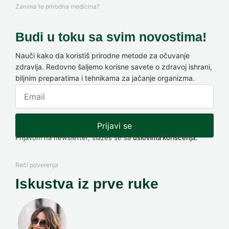
Zanima te prirodna medicina?
Budi u toku sa svim novostima!
Nauči kako da koristiš prirodne metode za očuvanje
zdravlja. Redovno šaljemo korisne savete o zdravoj ishrani,
biljnim preparatima i tehnikama za jačanje organizma.
Prijavi se
Prijavom na newsletter, slažeš se sa
uslovima korišćenja.
Reči poverenja
Iskustva iz prve ruke