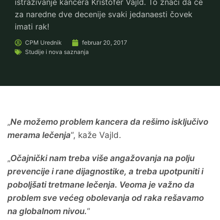
istraživanje kancera Kristofer Vajld. To znači da će
za naredne dve decenije svaki jedanaesti čovek
imati rak!
CPM
Urednik
februar 20, 2017
Studije i nova saznanja
„
Ne možemo problem kancera da rešimo isključivo
merama lečenja
“, kaže Vajld.
„
Očajnički nam treba više angažovanja na polju
prevencije i rane dijagnostike, a treba upotpuniti i
poboljšati tretmane lečenja. Veoma je važno da
problem sve većeg obolevanja od raka rešavamo
na globalnom nivou.
“