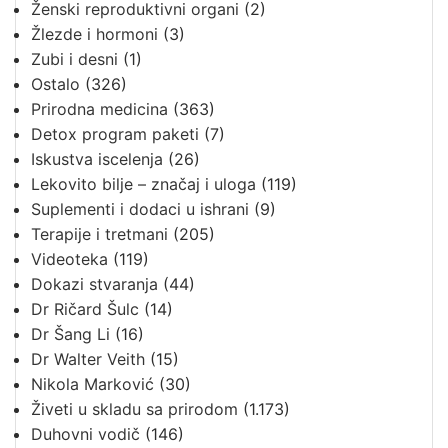
Ženski reproduktivni organi
(2)
Žlezde i hormoni
(3)
Zubi i desni
(1)
Ostalo
(326)
Prirodna medicina
(363)
Detox program paketi
(7)
Iskustva iscelenja
(26)
Lekovito bilje – značaj i uloga
(119)
Suplementi i dodaci u ishrani
(9)
Terapije i tretmani
(205)
Videoteka
(119)
Dokazi stvaranja
(44)
Dr Ričard Šulc
(14)
Dr Šang Li
(16)
Dr Walter Veith
(15)
Nikola Marković
(30)
Živeti u skladu sa prirodom
(1.173)
Duhovni vodič
(146)