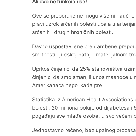
Ali ovo ne funkcioniše!
Ove se preporuke ne mogu više ni naučno a
pravi uzrok srčanih bolesti upala u arteri
srčanih i drugih
hroničnih
bolesti.
Davno uspostavljene prehrambene prepor
smrtnosti, ljudskoj patnji i materijalnom t
Uprkos činjenici da 25% stanovništva uzima
činjenici da smo smanjili unos masnoće u n
Amerikanaca nego ikada pre.
Statistika iz American Heart Associations
bolesti, 20 miliiona boluje od dijabetesa 
pogađaju sve mlađe osobe, u svo većem b
Jednostavno rečeno, bez upalnog procesa p