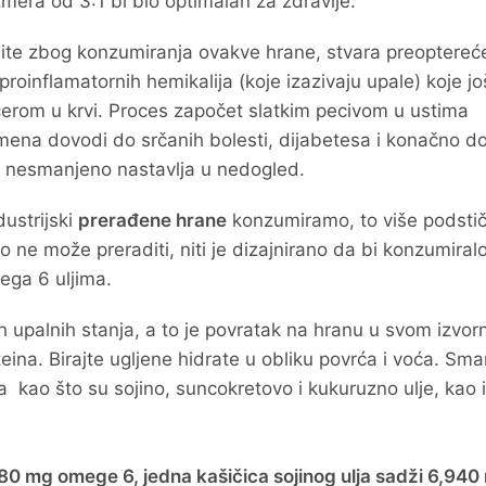
mera od 3:1 bi bio optimalan za zdravlje.
site zbog konzumiranja ovakve hrane, stvara preoptere
proinflamatornih hemikalija (koje izazivaju upale) koje jo
erom u krvi. Proces započet slatkim pecivom u ustima
emena dovodi do srčanih bolesti, dijabetesa i konačno d
s nesmanjeno nastavlja u nedogled.
ustrijski
prerađene hrane
konzumiramo, to više podst
o ne može preraditi, niti je dizajnirano da bi konzumiral
ega 6 uljima.
h upalnih stanja, a to je povratak na hranu u svom izvo
eina. Birajte ugljene hidrate u obliku povrća i voća. Smanj
 kao što su sojino, suncokretovo i kukuruzno ulje, kao i
80 mg omege 6, jedna kašičica sojinog ulja sadži 6,940