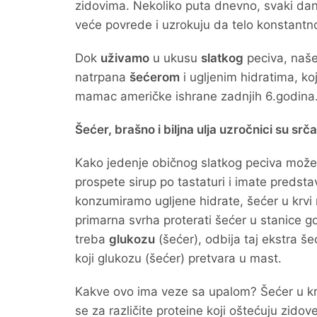
zidovima. Nekoliko puta dnevno, svaki dan
veće povrede i uzrokuju da telo konstant
Dok
uživamo
u ukusu
slatkog
peciva, naše
natrpana
šećerom
i ugljenim hidratima, ko
mamac američke ishrane zadnjih 6.godina.
Šećer, brašno i biljna ulja uzročnici su srča
Kako jedenje običnog slatkog peciva može s
prospete sirup po tastaturi i imate preds
konzumiramo ugljene hidrate, šećer u krvi r
primarna svrha proterati šećer u stanice gd
treba
glukozu
(šećer), odbija taj ekstra še
koji glukozu (šećer) pretvara u mast.
Kakve ovo ima veze sa upalom? Šećer u krv
se za različite proteine koji oštećuju zido