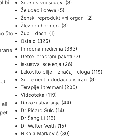
l bi
Srce i krvni sudovi
(3)
Želudac i creva
(5)
Ženski reproduktivni organi
(2)
Žlezde i hormoni
(3)
Zubi i desni
(1)
ao što
Ostalo
(326)
Prirodna medicina
(363)
hrane
Detox program paketi
(7)
a
Iskustva iscelenja
(26)
Lekovito bilje – značaj i uloga
(119)
Suplementi i dodaci u ishrani
(9)
uju
Terapije i tretmani
(205)
Videoteka
(119)
Dokazi stvaranja
(44)
ali
Dr Ričard Šulc
(14)
pet
Dr Šang Li
(16)
Dr Walter Veith
(15)
Nikola Marković
(30)