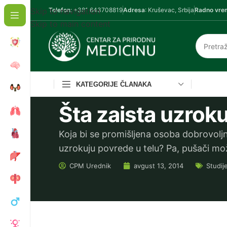
Skip to navigation
Telefon
: +381 643708819
Adresa
: Kruševac, Srbija
Radno vre
Skip to main content
KATEGORIJE ČLANAKA
Šta zaista uzroku
Koja bi se promišljena osoba dobrovoljn
uzrokuju povrede u telu? Pa, pušači mo
CPM
Urednik
avgust 13, 2014
Studij