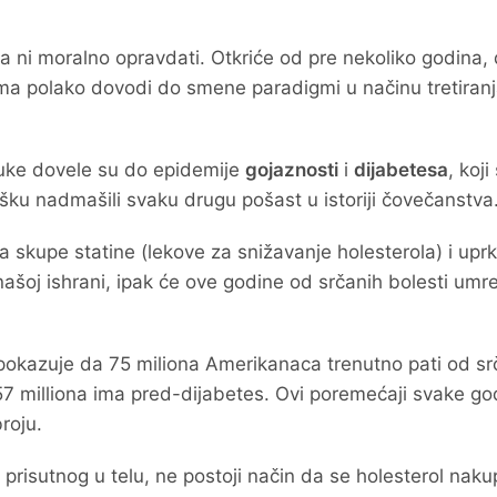
 ni moralno opravdati. Otkriće od pre nekoliko godina, 
jama polako dovodi do smene paradigmi u načinu tretiran
uke dovele su do epidemije
gojaznosti
i
dijabetesa
, koji
rošku nadmašili svaku drugu pošast u istoriji čovečanstva
 skupe statine (lekove za snižavanje holesterola) i upr
ašoj ishrani, ipak će ove godine od srčanih bolesti umre
 pokazuje da 75 miliona Amerikanaca trenutno pati od sr
i 57 milliona ima pred-dijabetes. Ovi poremećaji svake go
roju.
risutnog u telu, ne postoji način da se holesterol naku