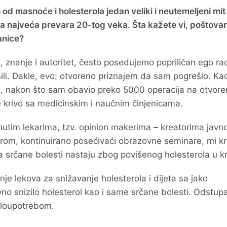
d masnoće i holesterola jedan veliki i neutemeljeni mit 
la najveća prevara 20-tog veka. Šta kažete vi, poštovan
ranice?
 znanje i autoritet, često posedujemo popriličan ego ra
ili. Dakle, evo: otvoreno priznajem da sam pogrešio. Ka
va, nakon što sam obavio preko 5000 operacija na otvor
e krivo sa medicinskim i naučnim činjenicama.
nutim lekarima, tzv. opinion makerima – kreatorima javn
rom, kontinuirano posećivaći obrazovne seminare, mi kr
 da srčane bolesti nastaju zbog povišenog holesterola u kr
nje lekova za snižavanje holesterola i dijeta sa jako
 snizilo holesterol kao i same srčane bolesti. Odstup
zloupotrebom.