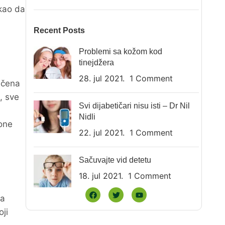
 kao da
Recent Posts
a
Problemi sa kožom kod
tinejdžera
28. jul 2021.
1 Comment
ečena
, sve
Svi dijabetičari nisu isti – Dr Nil
Nidli
 one
22. jul 2021.
1 Comment
Sačuvajte vid detetu
18. jul 2021.
1 Comment
ra
ji