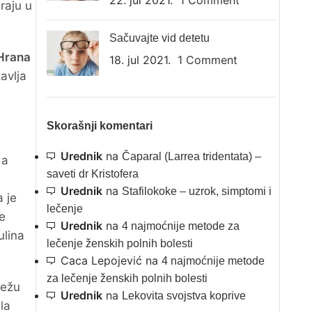
22. jul 2021.
1 Comment
raju u
Sačuvajte vid detetu
Hrana
18. jul 2021.
1 Comment
avlja
Skorašnji komentari
Urednik
na
Čaparal (Larrea tridentata) –
da
saveti dr Kristofera
Urednik
na
Stafilokoke – uzrok, simptomi i
a je
lečenje
ne
Urednik
na
4 najmoćnije metode za
ulina
lečenje ženskih polnih bolesti
Caca Lepojević
na
4 najmoćnije metode
za lečenje ženskih polnih bolesti
vežu
Urednik
na
Lekovita svojstva koprive
la