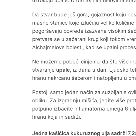
uzrokuju upale. U današnjim uslovima sraz
Da stvar bude još gora, gojaznost koju no
masne stanice koje izlučuju velike količine 
pogoršavaju povrede izazvane visokim šeć
pretvara se u začarani krug koji tokom vr
Alchajmelove bolesti, kad se upalni proce
Ne možemo pobeći činjenici da što više ind
stvaranje
upale
, iz dana u dan. Ljudsko tel
hranu nakrcanu šećerom i natopljenu u om
Postoji samo jedan način za suzbijanje ovi
obliku. Za izgradnju mišića, jedite više prot
potpuno izbacite inflamatorna omega 6 ulja
hranu koja ih sadrži.
Jedna kašičica kukuruznog ulja sadrži 7,2