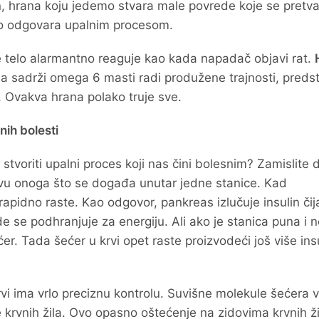
, hrana koju jedemo stvara male povrede koje se pretva
no odgovara upalnim procesom.
 telo alarmantno reaguje kao kada napadač objavi rat.
ja sadrži omega 6 masti radi produžene trajnosti, predst
 Ovakva hrana polako truje sve.
nih bolesti
tvoriti upalni proces koji nas čini bolesnim? Zamislite 
tavu onoga što se događa unutar jedne stanice. Kad
apidno raste. Kao odgovor, pankreas izlučuje insulin čij
e se podhranjuje za energiju. Ali ako je stanica puna i 
ćer. Tada šećer u krvi opet raste proizvodeći još više ins
i ima vrlo preciznu kontrolu. Suvišne molekule šećera 
ve krvnih žila. Ovo opasno oštećenje na zidovima krvnih ži