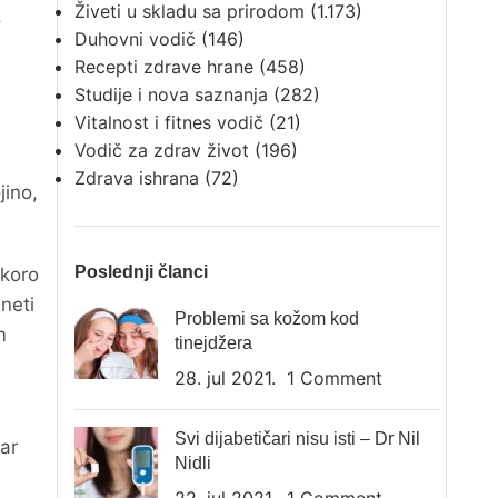
Živeti u skladu sa prirodom
(1.173)
o
Duhovni vodič
(146)
Recepti zdrave hrane
(458)
Studije i nova saznanja
(282)
Vitalnost i fitnes vodič
(21)
Vodič za zdrav život
(196)
Zdrava ishrana
(72)
jino,
Poslednji članci
skoro
neti
Problemi sa kožom kod
m
tinejdžera
28. jul 2021.
1 Comment
Svi dijabetičari nisu isti – Dr Nil
ar
Nidli