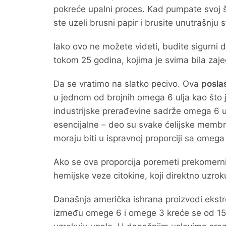
pokreće upalni proces. Kad pumpate svoj še
ste uzeli brusni papir i brusite unutrašnju st
Iako ovo ne možete videti, budite sigurni 
tokom 25 godina, kojima je svima bila zaje
Da se vratimo na slatko pecivo. Ova
posla
u jednom od brojnih omega 6 ulja kao što je 
industrijske prerađevine sadrže omega 6 u
esencijalne – deo su svake ćelijske membra
moraju biti u ispravnoj proporciji sa ome
Ako se ova proporcija poremeti prekomer
hemijske veze citokine, koji direktno uzrok
Današnja američka ishrana proizvodi eks
između omege 6 i omege 3 kreće se od 15:1