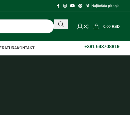
Najčešća pitanja
0.00
RSD
+381 643708819
TERATURA
KONTAKT