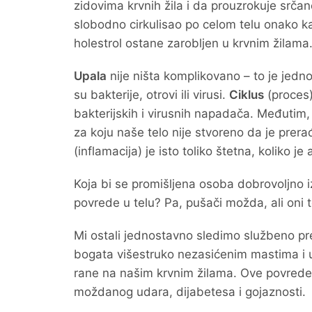
zidovima krvnih žila i da prouzrokuje srča
slobodno cirkulisao po celom telu onako ka
holestrol ostane zarobljen u krvnim žilama
Upala
nije ništa komplikovano – to je jed
su bakterije, otrovi ili virusi.
Ciklus
(proces)
bakterijskih i virusnih napadača. Međutim,
za koju naše telo nije stvoreno da je prer
(inflamacija) je isto toliko štetna, koliko j
Koja bi se promišljena osoba dobrovoljno i
povrede u telu? Pa, pušači možda, ali oni
Mi ostali jednostavno sledimo službeno pr
bogata višestruko nezasićenim mastima i 
rane na našim krvnim žilama. Ove povrede 
moždanog udara, dijabetesa i gojaznosti.