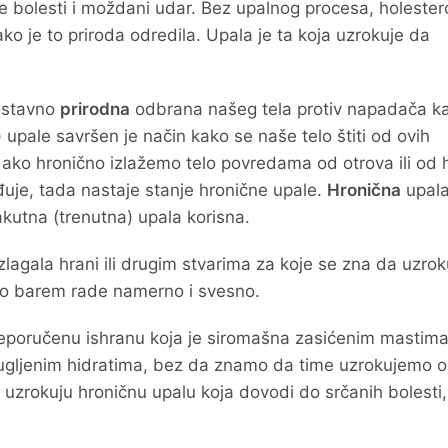
ne bolesti i moždani udar. Bez upalnog procesa, holestero
ko je to priroda odredila. Upala je ta koja uzrokuje da
.
nostavno
prirodna
odbrana našeg tela protiv napadača k
 upale savršen je način kako se naše telo štiti od ovih
 ako hronično izlažemo telo povredama od otrova ili od 
ađuje, tada nastaje stanje hronične upale.
Hronična
upal
e akutna (trenutna) upala korisna.
zlagala hrani ili drugim stvarima za koje se zna da uzrok
 to barem rade namerno i svesno.
eporučenu ishranu koja je siromašna zasićenim mastima 
ugljenim hidratima, bez da znamo da time uzrokujemo o
uzrokuju hroničnu upalu koja dovodi do srčanih bolesti,