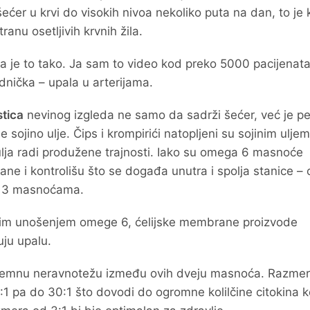
ćer u krvi do visokih nivoa nekoliko puta na dan, to je
ranu osetljivih krvnih žila.
da je to tako. Ja sam to video kod preko 5000 pacijenat
dnička – upala u arterijama.
stica
nevinog izgleda ne samo da sadrži šećer, već je p
sojino ulje. Čips i krompirići natopljeni su sojinim uljem
lja radi produžene trajnosti. Iako su omega 6 masnoće
ne i kontrolišu što se događa unutra i spolja stanice –
ga 3 masnoćama.
nim unošenjem omege 6, ćelijske membrane proizvode
uju upalu.
tremnu neravnotežu između ovih dveju masnoća. Razme
 pa do 30:1 što dovodi do ogromne kolilčine citokina ko