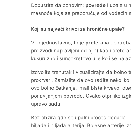
Dopustite da ponovim:
povrede
i upale u 
masnoće koja se preporučuje od vodećih m
Koji su najveći krivci za hronične upale?
Vrlo jednostavno, to je
preterana
upotreba 
proizvodi napravljeni od njih) kao i preter
kukuruzno i suncokretovo ulje koji se nalaz
Izdvojite trenutak i vizualizirajte da boln
prokrvari. Zamislite da ovo radite nekolik
ovo bolno četkanje, imali biste krvavo, ot
ponavljanjem povrede. Ovako otprilike izg
upravo sada.
Bez obzira gde se upalni proces događa – u
hiljada i hiljada arterija. Bolesne arterije