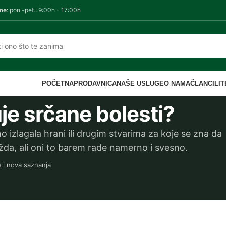
me
: pon.-pet.: 9:00h - 17:00h
POČETNA
PRODAVNICA
NAŠE USLUGE
O NAMA
ČLANCI
LI
je srčane bolesti?
o izlagala hrani ili drugim stvarima za koje se zna da
žda, ali oni to barem rade namerno i svesno.
e i nova saznanja