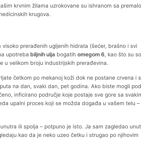
našim krvnim žilama uzrokovane su ishranom sa premal
edicinskih krugova.
visoko prerađenih ugljenih hidrata (šećer, brašno i svi
ana upotreba
biljnih ulja
bogatih
omegom 6
, kao što su so
e u velikom broju industrijskih prerađevina.
o trljate četkom po mekanoj koži dok ne postane crvena i 
o puta na dan, svaki dan, pet godina. Ako biste mogli pod
ečeno, inficirano područje koje postaje sve gore sa svaki
leda upalni proces koji se možda događa u vašem telu –
nutra ili spolja – potpuno je isto. Ja sam zagledao unut
 izgledaju kao da je neko uzeo četku i strugao po njihovim