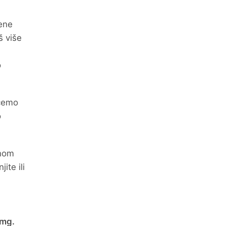
ćene
š više
o
ičemo
o
rnom
ite ili
 mg.