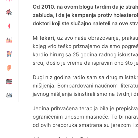
Od 2010. na ovom blogu tvrdim da je strah o
zabluda, i da je kampanja protiv holestero
doktori koji ste slučajno naleteli na ove st
Mi
lekari
, uz svo naše obrazovanje, praksu,
kojeg vrlo teško priznajemo da smo pogreš
kardio hirurg sa 25 godina radnog iskust
srcu, došlo je vreme da ispravim ono što j
Dugi niz godina radio sam sa drugim istak
mišljenja. Bombardovani naučnom literatu
javnog mišljenja isinstirali smo na tvrdnji
Jedina prihvaćena terapija bila je prepisiva
ograničenim unosom masnoće. To bi naravno
od ovih preporuka smatrana su jerezom i 