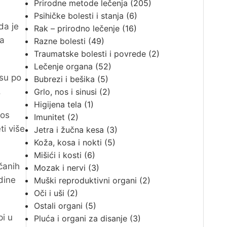
Prirodne metode lečenja
(205)
Psihičke bolesti i stanja
(6)
da je
Rak – prirodno lečenje
(16)
ja
Razne bolesti
(49)
Traumatske bolesti i povrede
(2)
Lečenje organa
(52)
 su po
Bubrezi i bešika
(5)
.
Grlo, nos i sinusi
(2)
Higijena tela
(1)
kos
Imunitet
(2)
ti više
Jetra i žučna kesa
(3)
Koža, kosa i nokti
(5)
Mišići i kosti
(6)
čanih
Mozak i nervi
(3)
dine
Muški reproduktivni organi
(2)
Oči i uši
(2)
Ostali organi
(5)
pi u
Pluća i organi za disanje
(3)