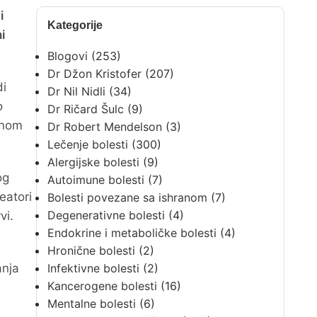
i
Kategorije
i
Blogovi
(253)
Dr Džon Kristofer
(207)
di
Dr Nil Nidli
(34)
o
Dr Ričard Šulc
(9)
enom
Dr Robert Mendelson
(3)
Lečenje bolesti
(300)
Alergijske bolesti
(9)
og
Autoimune bolesti
(7)
eatori
Bolesti povezane sa ishranom
(7)
Degenerativne bolesti
(4)
vi.
Endokrine i metaboličke bolesti
(4)
Hronične bolesti
(2)
anja
Infektivne bolesti
(2)
Kancerogene bolesti
(16)
Mentalne bolesti
(6)