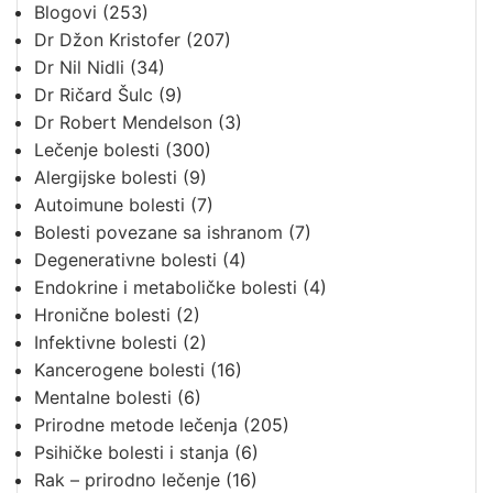
Blogovi
(253)
Dr Džon Kristofer
(207)
Dr Nil Nidli
(34)
Dr Ričard Šulc
(9)
Dr Robert Mendelson
(3)
Lečenje bolesti
(300)
Alergijske bolesti
(9)
Autoimune bolesti
(7)
Bolesti povezane sa ishranom
(7)
Degenerativne bolesti
(4)
Endokrine i metaboličke bolesti
(4)
Hronične bolesti
(2)
Infektivne bolesti
(2)
Kancerogene bolesti
(16)
Mentalne bolesti
(6)
Prirodne metode lečenja
(205)
Psihičke bolesti i stanja
(6)
Rak – prirodno lečenje
(16)