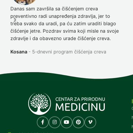
Danas sam završila sa čišćenjem creva
Pre
preventivno radi unapređenja zdravlja, jer to
poč
treba svako da uradi, pa ću zatim uraditi blago
nep
čišćenje jetre. Pozdrav svima koji misle na svoje
sja
zdravlje i da obavezno urade čišćenje creva.
Ni
Kosana
5-dnevni program čišćenja creva