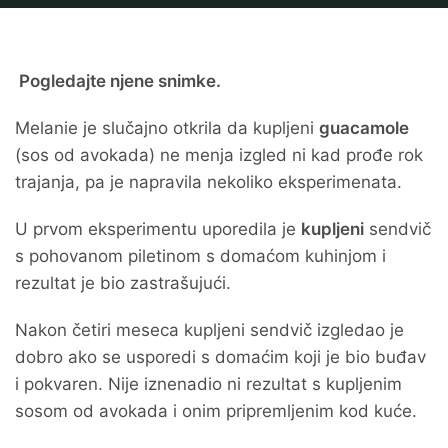
Pogledajte njene snimke.
Melanie je slučajno otkrila da kupljeni
guacamole
(sos od avokada) ne menja izgled ni kad prođe rok
trajanja, pa je napravila nekoliko eksperimenata.
U prvom eksperimentu uporedila je
kupljeni
sendvič
s pohovanom piletinom s domaćom kuhinjom i
rezultat je bio zastrašujući.
Nakon četiri meseca kupljeni sendvič izgledao je
dobro ako se usporedi s domaćim koji je bio buđav
i pokvaren. Nije iznenadio ni rezultat s kupljenim
sosom od avokada i onim pripremljenim kod kuće.