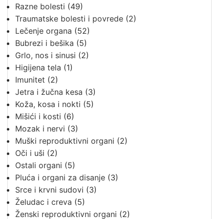
Razne bolesti
(49)
Traumatske bolesti i povrede
(2)
Lečenje organa
(52)
Bubrezi i bešika
(5)
Grlo, nos i sinusi
(2)
Higijena tela
(1)
Imunitet
(2)
Jetra i žučna kesa
(3)
Koža, kosa i nokti
(5)
Mišići i kosti
(6)
Mozak i nervi
(3)
Muški reproduktivni organi
(2)
Oči i uši
(2)
Ostali organi
(5)
Pluća i organi za disanje
(3)
Srce i krvni sudovi
(3)
Želudac i creva
(5)
Ženski reproduktivni organi
(2)