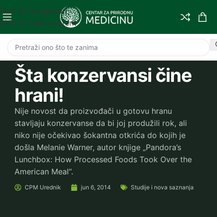
Skip to navigation
Skip to main content
Šta konzervansi čine
hrani!
Nije novost da proizvođači u gotovu hranu
stavljaju konzervanse da bi joj produžili rok, ali
niko nije očekivao šokantna otkrića do kojih je
došla Melanie Warner, autor knjige „Pandora’s
Lunchbox: How Processed Foods Took Over the
American Meal“.
CPM
Urednik
jun 6, 2014
Studije i nova saznanja