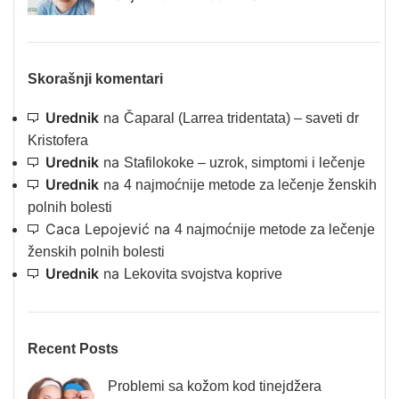
Skorašnji komentari
Urednik
na
Čaparal (Larrea tridentata) – saveti dr
Kristofera
Urednik
na
Stafilokoke – uzrok, simptomi i lečenje
Urednik
na
4 najmoćnije metode za lečenje ženskih
polnih bolesti
Caca Lepojević
na
4 najmoćnije metode za lečenje
ženskih polnih bolesti
Urednik
na
Lekovita svojstva koprive
Recent Posts
Problemi sa kožom kod tinejdžera