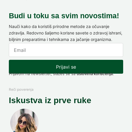
Budi u toku sa svim novostima!
Nauči kako da koristiš prirodne metode za očuvanje
zdravlja. Redovno šaljemo korisne savete o zdravoj ishrani,
biljnim preparatima i tehnikama za jačanje organizma.
Prijavi se
Prijavom na newsletter, slažeš se sa
uslovima korišćenja.
Reči poverenja
Iskustva iz prve ruke