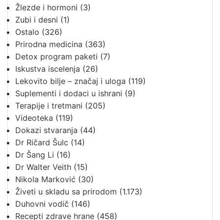
Žlezde i hormoni
(3)
Zubi i desni
(1)
Ostalo
(326)
Prirodna medicina
(363)
Detox program paketi
(7)
Iskustva iscelenja
(26)
Lekovito bilje – značaj i uloga
(119)
Suplementi i dodaci u ishrani
(9)
Terapije i tretmani
(205)
Videoteka
(119)
Dokazi stvaranja
(44)
Dr Ričard Šulc
(14)
Dr Šang Li
(16)
Dr Walter Veith
(15)
Nikola Marković
(30)
Živeti u skladu sa prirodom
(1.173)
Duhovni vodič
(146)
Recepti zdrave hrane
(458)