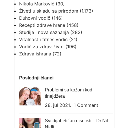
Nikola Marković
(30)
Živeti u skladu sa prirodom
(1.173)
Duhovni vodič
(146)
Recepti zdrave hrane
(458)
Studije i nova saznanja
(282)
Vitalnost i fitnes vodič
(21)
Vodič za zdrav život
(196)
Zdrava ishrana
(72)
Poslednji članci
Problemi sa kožom kod
tinejdžera
28. jul 2021.
1 Comment
Svi dijabetičari nisu isti – Dr Nil
Nidli