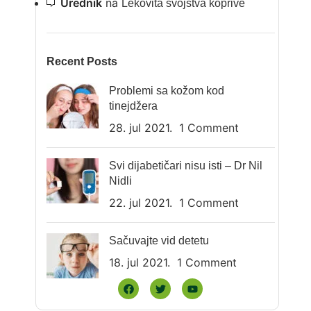
Urednik
na
Lekovita svojstva koprive
Recent Posts
Problemi sa kožom kod
tinejdžera
28. jul 2021.
1 Comment
Svi dijabetičari nisu isti – Dr Nil
Nidli
22. jul 2021.
1 Comment
Sačuvajte vid detetu
18. jul 2021.
1 Comment