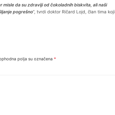
r misle da su zdraviji od čokoladnih biskvita, ali naši
šljanje pogrešno
“, tvrdi doktor Ričard Lojd, član tima koji
ophodna polja su označena
*