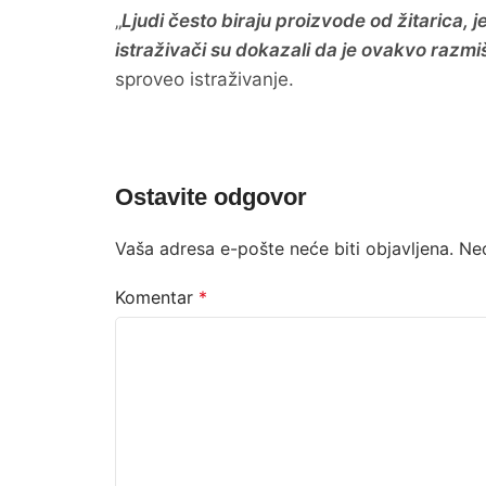
„
Ljudi često biraju proizvode od žitarica, je
istraživači su dokazali da je ovakvo razmi
sproveo istraživanje.
Ostavite odgovor
Vaša adresa e-pošte neće biti objavljena.
Ne
Komentar
*