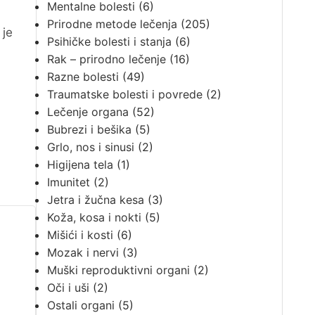
Mentalne bolesti
(6)
Prirodne metode lečenja
(205)
 je
Psihičke bolesti i stanja
(6)
Rak – prirodno lečenje
(16)
Razne bolesti
(49)
Traumatske bolesti i povrede
(2)
Lečenje organa
(52)
Bubrezi i bešika
(5)
Grlo, nos i sinusi
(2)
Higijena tela
(1)
Imunitet
(2)
Jetra i žučna kesa
(3)
Koža, kosa i nokti
(5)
Mišići i kosti
(6)
Mozak i nervi
(3)
Muški reproduktivni organi
(2)
Oči i uši
(2)
Ostali organi
(5)