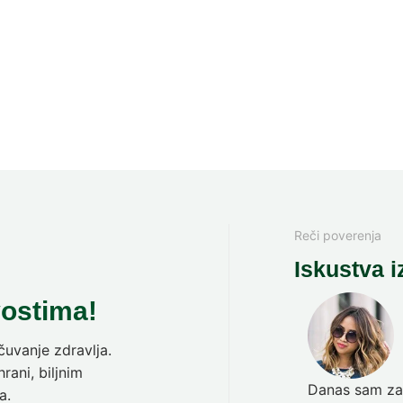
Reči poverenja
Iskustva i
vostima!
uvanje zdravlja.
rani, biljnim
Danas sam zav
a.