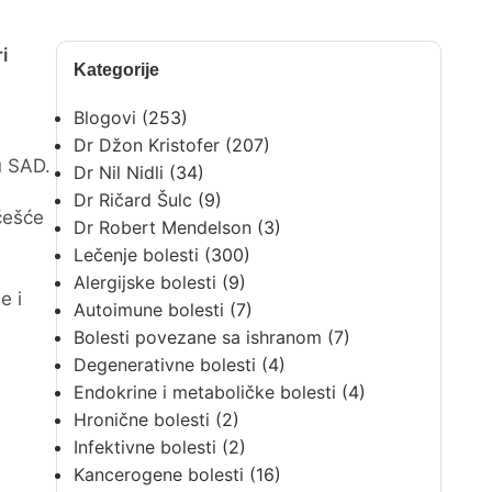
i
Kategorije
Blogovi
(253)
m
Dr Džon Kristofer
(207)
u SAD.
Dr Nil Nidli
(34)
Dr Ričard Šulc
(9)
češće
Dr Robert Mendelson
(3)
Lečenje bolesti
(300)
Alergijske bolesti
(9)
e i
Autoimune bolesti
(7)
Bolesti povezane sa ishranom
(7)
Degenerativne bolesti
(4)
Endokrine i metaboličke bolesti
(4)
Hronične bolesti
(2)
Infektivne bolesti
(2)
Kancerogene bolesti
(16)