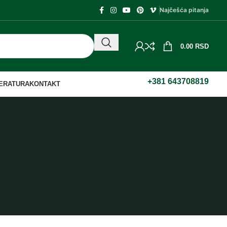
Najčešća pitanja
0.00
RSD
+381 643708819
TERATURA
KONTAKT