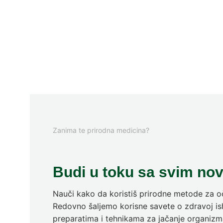
Zanima te prirodna medicina?
Budi u toku sa svim no
Nauči kako da koristiš prirodne metode za oč
Redovno šaljemo korisne savete o zdravoj ish
preparatima i tehnikama za jačanje organizm