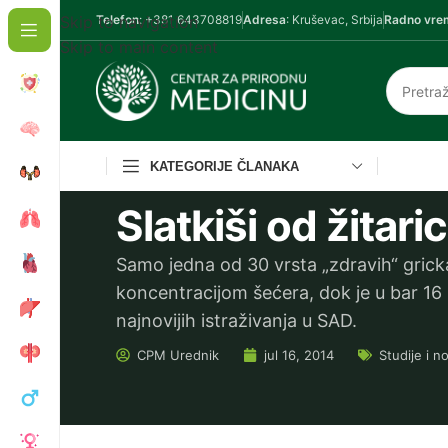
Skip to navigation
Telefon
: +381 643708819
Adresa
: Kruševac, Srbija
Radno vre
Skip to main content
KATEGORIJE ČLANAKA
Slatkiši od žitari
Samo jedna od 30 vrsta „zdravih“ grick
koncentracijom šećera, dok je u bar 16 
najnovijih istraživanja u SAD.
CPM
Urednik
jul 16, 2014
Studije i n