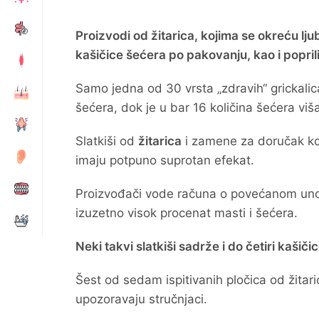
Proizvodi od žitarica, kojima se okreću ljubi
kašičice šećera po pakovanju, kao i poprili
Samo jedna od 30 vrsta „zdravih“ grickali
šećera, dok je u bar 16 količina šećera viš
Slatkiši od
žitarica
i zamene za doručak koj
imaju potpuno suprotan efekat.
Proizvođači vode računa o povećanom u
izuzetno visok procenat masti i šećera.
Neki takvi slatkiši sadrže i do četiri kaši
Šest od sedam ispitivanih pločica od žitari
upozoravaju stručnjaci.