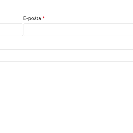
E-pošta
*