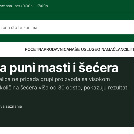
me
: pon.-pet.: 9:00h - 17:00h
POČETNA
PRODAVNICA
NAŠE USLUGE
O NAMA
ČLANCI
LI
ca puni masti i šećera
alica ne pripada grupi proizvoda sa visokom
količina šećera viša od 30 odsto, pokazuju rezultati
ova saznanja