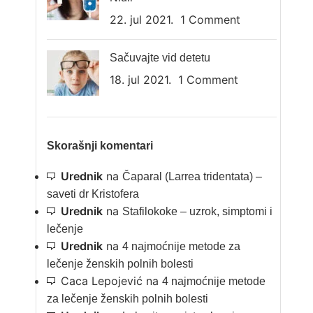
22. jul 2021.
1 Comment
Sačuvajte vid detetu
18. jul 2021.
1 Comment
Skorašnji komentari
Urednik
na
Čaparal (Larrea tridentata) –
saveti dr Kristofera
Urednik
na
Stafilokoke – uzrok, simptomi i
lečenje
Urednik
na
4 najmoćnije metode za
lečenje ženskih polnih bolesti
Caca Lepojević
na
4 najmoćnije metode
za lečenje ženskih polnih bolesti