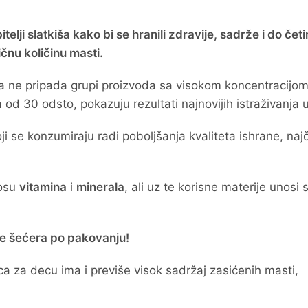
telji slatkiša kako bi se hranili zdravije, sadrže i do četir
čnu količinu masti.
ca ne pripada grupi proizvoda sa visokom koncentracijo
a od 30 odsto, pokazuju rezultati najnovijih istraživanja 
i se konzumiraju radi poboljšanja kvaliteta ishrane, naj
nosu
vitamina
i
minerala
, ali uz te korisne materije unosi s
čice šećera po pakovanju!
ca za decu ima i previše visok sadržaj zasićenih masti,