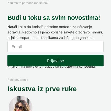
Zanima te prirodna medicina?
Budi u toku sa svim novostima!
Nauči kako da koristiš prirodne metode za očuvanje
zdravlja. Redovno šaljemo korisne savete o zdravoj ishrani,
biljnim preparatima i tehnikama za jačanje organizma.
Prijavi se
Prijavom na newsletter, slažeš se sa
uslovima korišćenja.
Reči poverenja
Iskustva iz prve ruke