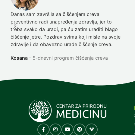
Danas sam završila sa čišćenjem creva
Pre
preventivno radi unapređenja zdravlja, jer to
poč
treba svako da uradi, pa ću zatim uraditi blago
nep
čišćenje jetre. Pozdrav svima koji misle na svoje
sja
zdravlje i da obavezno urade čišćenje creva.
Ni
Kosana
5-dnevni program čišćenja creva