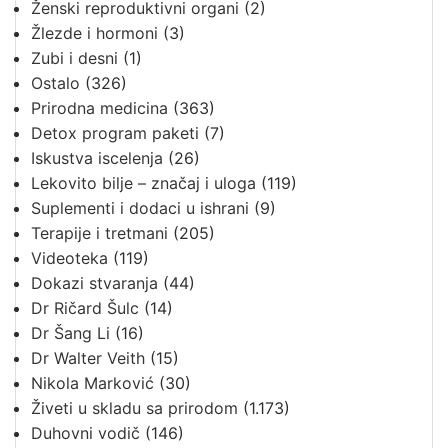
Ženski reproduktivni organi
(2)
Žlezde i hormoni
(3)
Zubi i desni
(1)
Ostalo
(326)
Prirodna medicina
(363)
Detox program paketi
(7)
Iskustva iscelenja
(26)
Lekovito bilje – značaj i uloga
(119)
Suplementi i dodaci u ishrani
(9)
Terapije i tretmani
(205)
Videoteka
(119)
Dokazi stvaranja
(44)
Dr Ričard Šulc
(14)
Dr Šang Li
(16)
Dr Walter Veith
(15)
Nikola Marković
(30)
Živeti u skladu sa prirodom
(1.173)
Duhovni vodič
(146)