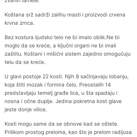
zvanih lamele.
Koštana srž sadrži zalihu masti i proizvodi crvena
krvna zrnca.
Bez kostura ljudsko telo ne bi imalo oblik.Ne bi
moglo da se kreće, a ključni organi ne bi imali
zaštitu. Koštani i mišićni sistem zajedno omogućuju
telu da se kreće.
U glavi postoje 22 kosti. Njih 8 sačinjavaju lobanju,
koja štiti mozak i formira čelo. Preostalih 14
predstavljaju temelj građe lica, u šta spadaju i
nosna i očne duplje. Jedina pokretna kost glave
jeste donje vilice.
Kosti mogu same da se obnove kad se oštete.
Prilikom prostog preloma, kao što je prelom radijusa