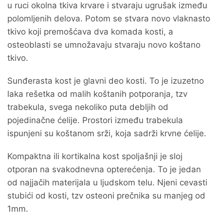
u ruci okolna tkiva krvare i stvaraju ugrušak između
polomljenih delova. Potom se stvara novo vlaknasto
tkivo koji premošćava dva komada kosti, a
osteoblasti se umnožavaju stvaraju novo koštano
tkivo.
Sunđerasta kost je glavni deo kosti. To je izuzetno
laka rešetka od malih koštanih potporanja, tzv
trabekula, svega nekoliko puta debljih od
pojedinačne ćelije. Prostori između trabekula
ispunjeni su koštanom srži, koja sadrži krvne ćelije.
Kompaktna ili kortikalna kost spoljašnji je sloj
otporan na svakodnevna opterećenja. To je jedan
od najjačih materijala u ljudskom telu. Njeni cevasti
stubići od kosti, tzv osteoni prečnika su manjeg od
1mm.