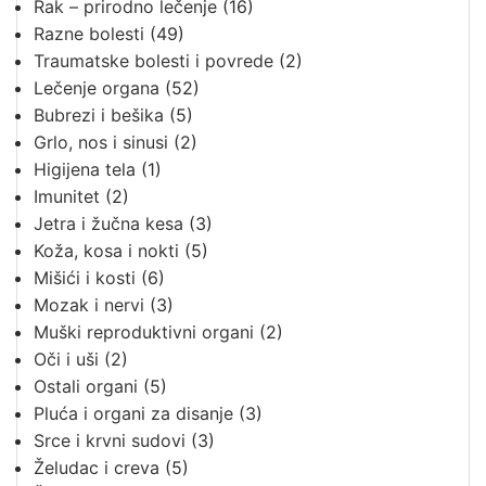
Rak – prirodno lečenje
(16)
Razne bolesti
(49)
Traumatske bolesti i povrede
(2)
Lečenje organa
(52)
Bubrezi i bešika
(5)
Grlo, nos i sinusi
(2)
Higijena tela
(1)
Imunitet
(2)
Jetra i žučna kesa
(3)
Koža, kosa i nokti
(5)
Mišići i kosti
(6)
Mozak i nervi
(3)
Muški reproduktivni organi
(2)
Oči i uši
(2)
Ostali organi
(5)
Pluća i organi za disanje
(3)
Srce i krvni sudovi
(3)
Želudac i creva
(5)