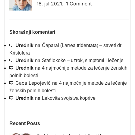
18. jul 2021.
1 Comment
Skorašnji komentari
Urednik
na
Čaparal (Larrea tridentata) – saveti dr
Kristofera
Urednik
na
Stafilokoke – uzrok, simptomi i lečenje
Urednik
na
4 najmoćnije metode za lečenje ženskih
polnih bolesti
Caca Lepojević
na
4 najmoćnije metode za lečenje
ženskih polnih bolesti
Urednik
na
Lekovita svojstva koprive
Recent Posts