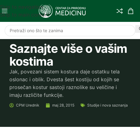
Skip to navigation
Skip to main content
Saznajte više o vašim
kostima
Jak, povezani sistem kostura daje ostatku tela
oslonac i oblik. Dvesta šest kostiju od kojih se
prosečan kostur sastoji raznolike su veličine i
imaju različite funkcije.
CPM
Urednik
maj 28, 2015
Studije i nova saznanja