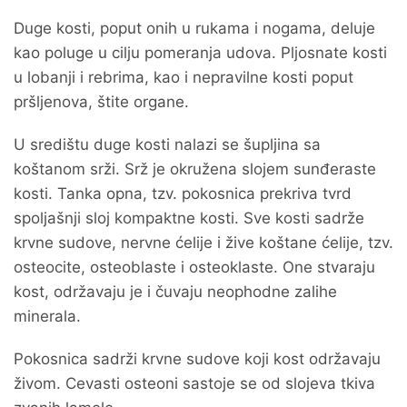
Duge kosti, poput onih u rukama i nogama, deluje
kao poluge u cilju pomeranja udova. Pljosnate kosti
u lobanji i rebrima, kao i nepravilne kosti poput
pršljenova, štite organe.
U središtu duge kosti nalazi se šupljina sa
koštanom srži. Srž je okružena slojem sunđeraste
kosti. Tanka opna, tzv. pokosnica prekriva tvrd
spoljašnji sloj kompaktne kosti. Sve kosti sadrže
krvne sudove, nervne ćelije i žive koštane ćelije, tzv.
osteocite, osteoblaste i osteoklaste. One stvaraju
kost, održavaju je i čuvaju neophodne zalihe
minerala.
Pokosnica sadrži krvne sudove koji kost održavaju
živom. Cevasti osteoni sastoje se od slojeva tkiva