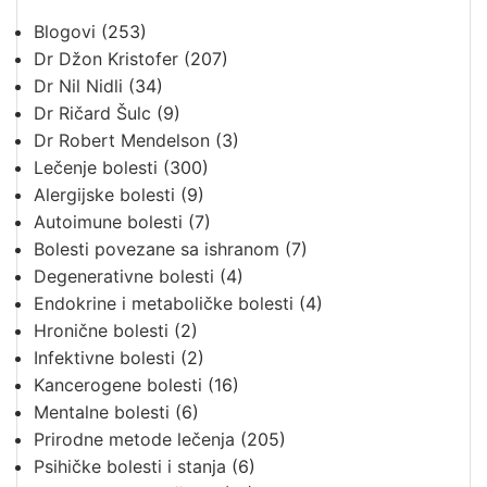
Blogovi
(253)
Dr Džon Kristofer
(207)
Dr Nil Nidli
(34)
Dr Ričard Šulc
(9)
Dr Robert Mendelson
(3)
Lečenje bolesti
(300)
Alergijske bolesti
(9)
Autoimune bolesti
(7)
Bolesti povezane sa ishranom
(7)
Degenerativne bolesti
(4)
Endokrine i metaboličke bolesti
(4)
Hronične bolesti
(2)
Infektivne bolesti
(2)
Kancerogene bolesti
(16)
Mentalne bolesti
(6)
Prirodne metode lečenja
(205)
Psihičke bolesti i stanja
(6)