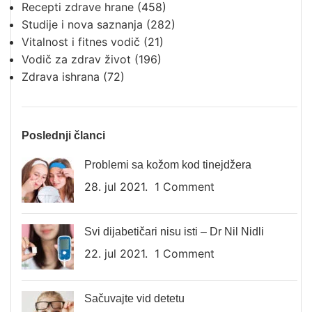
Recepti zdrave hrane
(458)
Studije i nova saznanja
(282)
Vitalnost i fitnes vodič
(21)
Vodič za zdrav život
(196)
Zdrava ishrana
(72)
Poslednji članci
Problemi sa kožom kod tinejdžera
28. jul 2021.
1 Comment
Svi dijabetičari nisu isti – Dr Nil Nidli
22. jul 2021.
1 Comment
Sačuvajte vid detetu