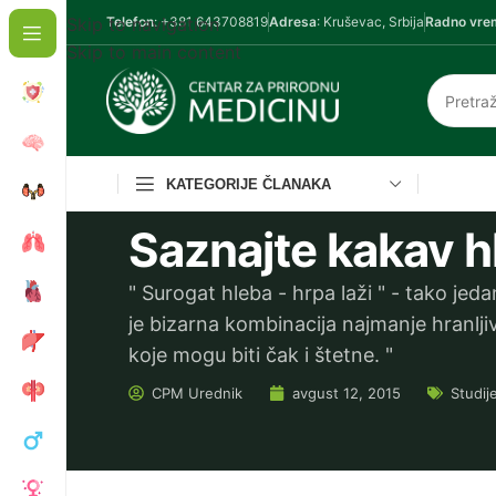
Skip to navigation
Telefon
: +381 643708819
Adresa
: Kruševac, Srbija
Radno vre
Skip to main content
KATEGORIJE ČLANAKA
Saznajte kakav h
" Surogat hleba - hrpa laži " - tako jed
je bizarna kombinacija najmanje hranlj
koje mogu biti čak i štetne. "
CPM
Urednik
avgust 12, 2015
Studij