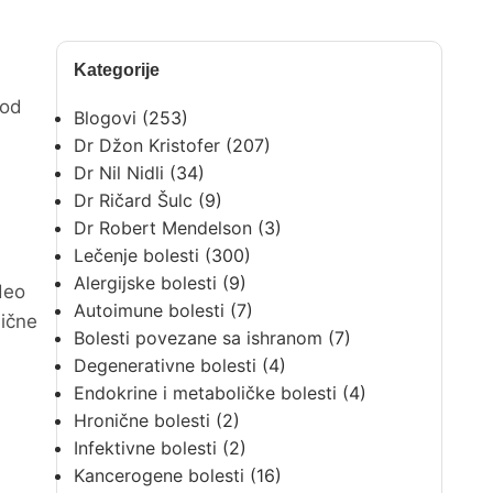
Kategorije
 od
Blogovi
(253)
Dr Džon Kristofer
(207)
Dr Nil Nidli
(34)
Dr Ričard Šulc
(9)
Dr Robert Mendelson
(3)
Lečenje bolesti
(300)
Alergijske bolesti
(9)
deo
Autoimune bolesti
(7)
nične
Bolesti povezane sa ishranom
(7)
Degenerativne bolesti
(4)
Endokrine i metaboličke bolesti
(4)
Hronične bolesti
(2)
Infektivne bolesti
(2)
Kancerogene bolesti
(16)