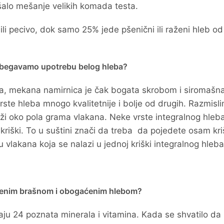
kšalo mešanje velikih komada testa.
ili pecivo, dok samo 25% jede pšenični ili raženi hleb od
izbegavamo upotrebu belog hleba?
ela, mekana namirnica je čak bogata skrobom i siromašn
ste hleba mnogo kvalitetnije i bolje od drugih. Razmisl
rži oko pola grama vlakana. Neke vrste integralnog hleb
riški. To u suštini znači da treba da pojedete osam kri
u vlakana koja se nalazi u jednoj kriški integralnog hleba
ćenim brašnom i obogaćenim hlebom?
ju 24 poznata minerala i vitamina. Kada se shvatilo da 