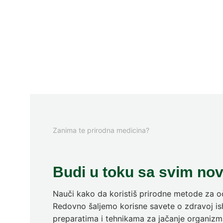
Zanima te prirodna medicina?
Budi u toku sa svim no
Nauči kako da koristiš prirodne metode za oč
Redovno šaljemo korisne savete o zdravoj ish
preparatima i tehnikama za jačanje organizm