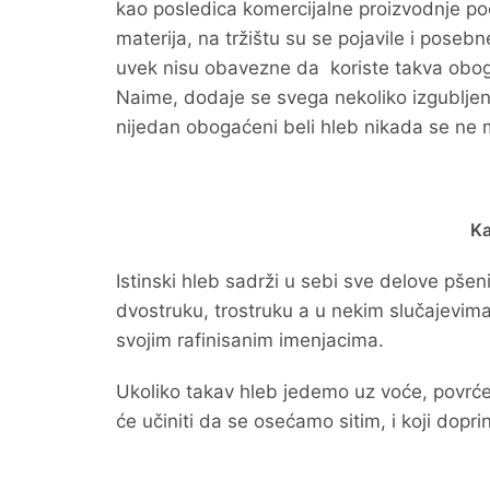
kao posledica komercijalne proizvodnje poč
materija, na tržištu su se pojavile i po
uvek nisu obavezne da koriste takva obog
Naime, dodaje se svega nekoliko izgubljenih
nijedan obogaćeni beli hleb nikada se ne
Ka
Istinski hleb sadrži u sebi sve delove pše
dvostruku, trostruku a u nekim slučajevim
svojim rafinisanim imenjacima.
Ukoliko takav hleb jedemo uz voće, povrće 
će učiniti da se osećamo sitim, i koji dopr