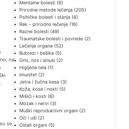
Mentalne bolesti
(6)
Prirodne metode lečenja
(205)
Psihičke bolesti i stanja
(6)
Rak – prirodno lečenje
(16)
Razne bolesti
(49)
Traumatske bolesti i povrede
(2)
Lečenje organa
(52)
a
Bubrezi i bešika
(5)
imo, na
Grlo, nos i sinusi
(2)
a
Higijena tela
(1)
Imunitet
(2)
ški
Jetra i žučna kesa
(3)
.
Koža, kosa i nokti
(5)
Mišići i kosti
(6)
Mozak i nervi
(3)
Muški reproduktivni organi
(2)
Oči i uši
(2)
su se,
Ostali organi
(5)