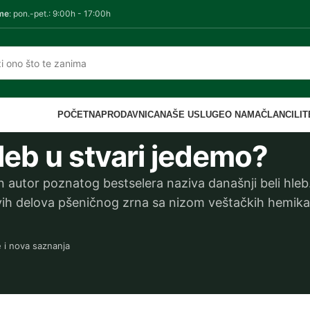
me
: pon.-pet.: 9:00h - 17:00h
POČETNA
PRODAVNICA
NAŠE USLUGE
O NAMA
ČLANCI
LI
leb u stvari jedemo?
an autor poznatog bestselera naziva današnji beli hleb
ivih delova pšeničnog zrna sa nizom veštačkih hemikal
e i nova saznanja