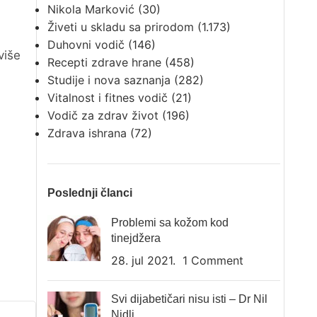
Nikola Marković
(30)
Živeti u skladu sa prirodom
(1.173)
Duhovni vodič
(146)
više
Recepti zdrave hrane
(458)
Studije i nova saznanja
(282)
Vitalnost i fitnes vodič
(21)
Vodič za zdrav život
(196)
Zdrava ishrana
(72)
Poslednji članci
Problemi sa kožom kod
tinejdžera
28. jul 2021.
1 Comment
Svi dijabetičari nisu isti – Dr Nil
Nidli