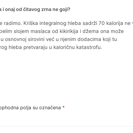
a i onaj od čitavog zrna ne goji?
 radimo. Kriška integralnog hleba sadrži 70 kalorija ne 
elim slojem maslaca od kikirikija i džema ona može
 u osnovnoj sirovini već u njenim dodacima koji tu
rog hleba pretvaraju u kaloričnu katastrofu.
ophodna polja su označena
*