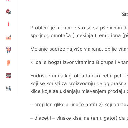
Št
Problem je u onome što se sa pšenicom do
spoljnog omotača ( mekinja ), embriona (p
Mekinje sadrže najviše vlakana, obilje vit
Klica je bogat izvor vitamina B grupe i vita
Endosperm na koji otpada oko četiri petine
koji se koristi za proizvodnju belog brašna
klice koje se uklanjaju mlevenjem prodaju p
– propilen glikola (inače antifriz) koji održ
– diacetil – vinske kiseline (emulgator) da