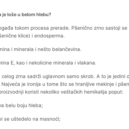
a je loše u belom hlebu?
gađa tokom procesa prerade. Pšenično zrno sastoji se
šenične klice) i endosperma.
amina i minerala i nešto belančevina.
mina E, kao i nekolicine minerala i vlakana.
 celog zrna sadrži uglavnom samo skrob. A to je jedini 
. Najveća je ironija u tome što se hranljive mekinje i pše
roizvodnji koristi nekoliko veštačkih hemikalija poput:
ava belu boju hleba;
 bi se uštedelo na masnoći;