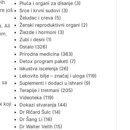
vih
Pluća i organi za disanje
(3)
re još
Srce i krvni sudovi
(3)
Želudac i creva
(5)
Ženski reproduktivni organi
(2)
. Ali
Žlezde i hormoni
(3)
om.
Zubi i desni
(1)
Ostalo
(326)
Prirodna medicina
(363)
Detox program paketi
(7)
Iskustva iscelenja
(26)
Lekovito bilje – značaj i uloga
(119)
u sa
Suplementi i dodaci u ishrani
(9)
Terapije i tretmani
(205)
Videoteka
(119)
 koji
Dokazi stvaranja
(44)
Dr Ričard Šulc
(14)
Dr Šang Li
(16)
Dr Walter Veith
(15)