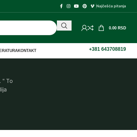
Najčešća pitanja
0.00
RSD
+381 643708819
TERATURA
KONTAKT
. " To
ija