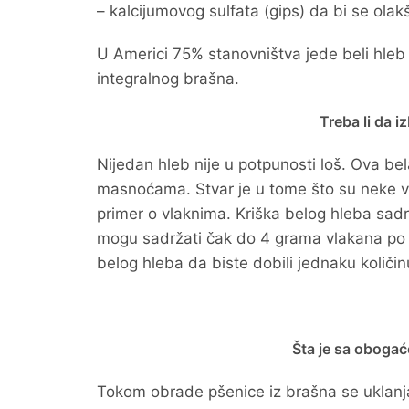
– kalcijumovog sulfata (gips) da bi se ola
U Americi 75% stanovništva jede beli hleb 
integralnog brašna.
Treba li da 
Nijedan hleb nije u potpunosti loš. Ova b
masnoćama. Stvar je u tome što su neke vr
primer o vlaknima. Kriška belog hleba sad
mogu sadržati čak do 4 grama vlakana po k
belog hleba da biste dobili jednaku količin
Šta je sa oboga
Tokom obrade pšenice iz brašna se uklanja