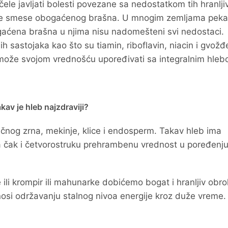
ele javljati bolesti povezane sa nedostatkom tih hranlji
sebne smese obogaćenog brašna. U mnogim zemljama peka
aćena brašna u njima nisu nadomešteni svi nedostaci.
 sastojaka kao što su tiamin, riboflavin, niacin i gvožđe
 može svojom vrednošću upoređivati sa integralnim hleb
kav je hleb najzdraviji?
ničnog zrna, mekinje, klice i endosperm. Takav hleb ima
a čak i četvorostruku prehrambenu vrednost u poređenj
ili krompir ili mahunarke dobićemo bogat i hranljiv obrok
inosi održavanju stalnog nivoa energije kroz duže vreme.