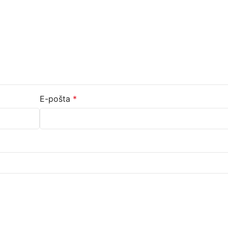
E-pošta
*