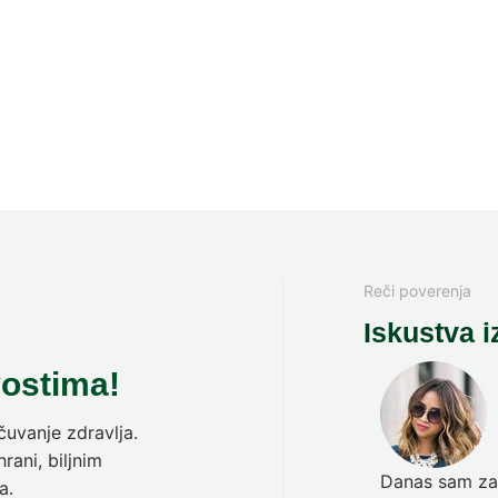
Reči poverenja
Iskustva i
vostima!
uvanje zdravlja.
rani, biljnim
Danas sam zav
a.