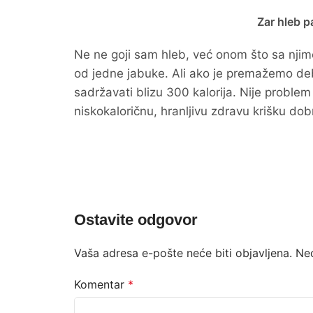
Zar hleb p
Ne ne goji sam hleb, već onom što sa njime
od jedne jabuke. Ali ako je premažemo deb
sadržavati blizu 300 kalorija. Nije problem
niskokaloričnu, hranljivu zdravu krišku dob
Ostavite odgovor
Vaša adresa e-pošte neće biti objavljena.
Ne
Komentar
*