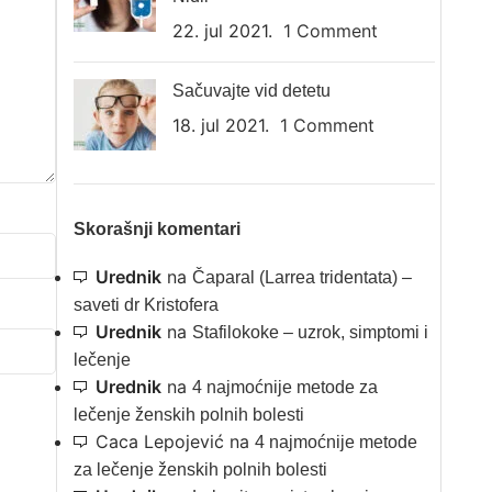
22. jul 2021.
1 Comment
Sačuvajte vid detetu
18. jul 2021.
1 Comment
Skorašnji komentari
Urednik
na
Čaparal (Larrea tridentata) –
saveti dr Kristofera
Urednik
na
Stafilokoke – uzrok, simptomi i
lečenje
Urednik
na
4 najmoćnije metode za
lečenje ženskih polnih bolesti
Caca Lepojević
na
4 najmoćnije metode
za lečenje ženskih polnih bolesti