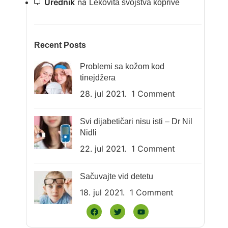
Urednik
na
Lekovita svojstva koprive
Recent Posts
Problemi sa kožom kod
tinejdžera
28. jul 2021.
1 Comment
Svi dijabetičari nisu isti – Dr Nil
Nidli
22. jul 2021.
1 Comment
Sačuvajte vid detetu
18. jul 2021.
1 Comment