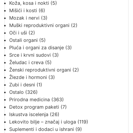
Koža, kosa i nokti
(5)
Mišići i kosti
(6)
Mozak i nervi
(3)
Muški reproduktivni organi
(2)
Oči i uši
(2)
Ostali organi
(5)
Pluća i organi za disanje
(3)
Srce i krvni sudovi
(3)
Želudac i creva
(5)
Ženski reproduktivni organi
(2)
Žlezde i hormoni
(3)
Zubi i desni
(1)
Ostalo
(326)
Prirodna medicina
(363)
Detox program paketi
(7)
Iskustva iscelenja
(26)
Lekovito bilje – značaj i uloga
(119)
Suplementi i dodaci u ishrani
(9)