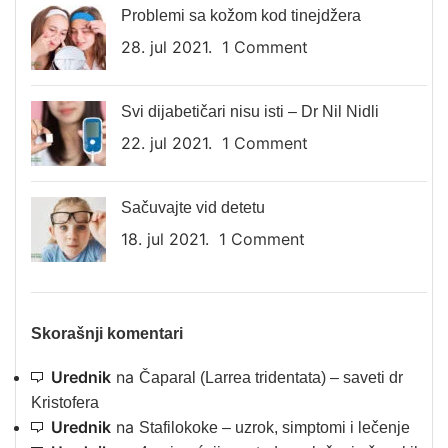
Problemi sa kožom kod tinejdžera
28. jul 2021.
1 Comment
Svi dijabetičari nisu isti – Dr Nil Nidli
22. jul 2021.
1 Comment
Sačuvajte vid detetu
18. jul 2021.
1 Comment
Skorašnji komentari
Urednik
na
Čaparal (Larrea tridentata) – saveti dr
Kristofera
Urednik
na
Stafilokoke – uzrok, simptomi i lečenje