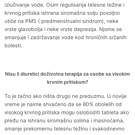
izlučivanje vode. Osim regulisanja telesne težine i
krvnog pritiska ishrana siromašna solju povoljno
utiče na PMS ( predmenstrualni sindrom), neke
vrste glavobolja i neke vrste depresija. Njome se
smanjuje i zadržavanje vode kod hroničnih srčanih
bolesti.
Nisu li diuretici doživotna terapija za osobe sa visokim
krvnim pritiskom?
To je tačno ako ništa drugo ne preduzmu. U novije
vreme je naime shvaćeno da se 80% obolelih od
visokog krvnog pritiska mogu osloboditi tableta ako
pređu na ishranu siromašnu solima i masnoćama,
smanje prekomernu telesnu težinu i svakodnevno