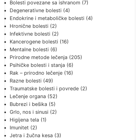
Bolesti povezane sa ishranom
(7)
Degenerativne bolesti
(4)
Endokrine i metaboličke bolesti
(4)
Hronične bolesti
(2)
Infektivne bolesti
(2)
Kancerogene bolesti
(16)
Mentalne bolesti
(6)
Prirodne metode lečenja
(205)
Psihičke bolesti i stanja
(6)
Rak – prirodno lečenje
(16)
Razne bolesti
(49)
Traumatske bolesti i povrede
(2)
Lečenje organa
(52)
Bubrezi i bešika
(5)
Grlo, nos i sinusi
(2)
Higijena tela
(1)
Imunitet
(2)
Jetra i žučna kesa
(3)