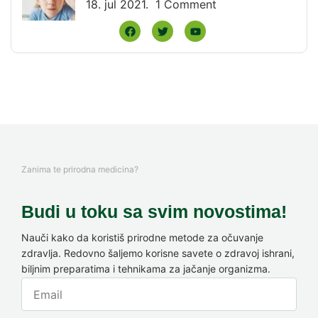
18. jul 2021.
1 Comment
Zanima te prirodna medicina?
Budi u toku sa svim novostima!
Nauči kako da koristiš prirodne metode za očuvanje
zdravlja. Redovno šaljemo korisne savete o zdravoj ishrani,
biljnim preparatima i tehnikama za jačanje organizma.