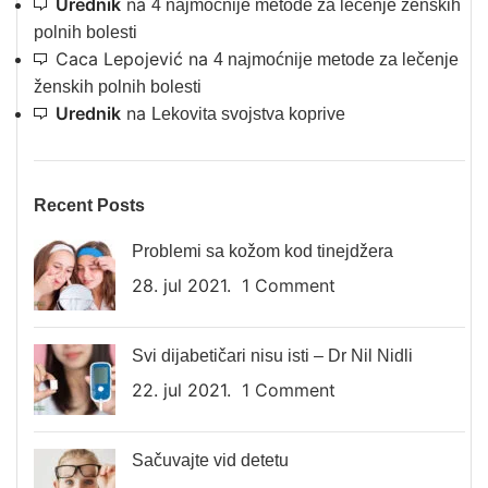
Urednik
na
4 najmoćnije metode za lečenje ženskih
polnih bolesti
Caca Lepojević
na
4 najmoćnije metode za lečenje
ženskih polnih bolesti
Urednik
na
Lekovita svojstva koprive
Recent Posts
Problemi sa kožom kod tinejdžera
28. jul 2021.
1 Comment
Svi dijabetičari nisu isti – Dr Nil Nidli
22. jul 2021.
1 Comment
Sačuvajte vid detetu