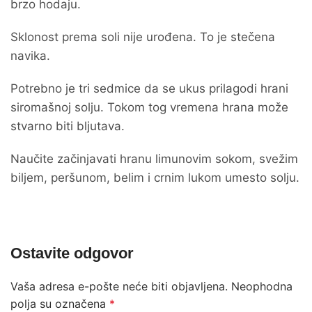
brzo hodaju.
Sklonost prema soli nije urođena. To je stečena
navika.
Potrebno je tri sedmice da se ukus prilagodi hrani
siromašnoj solju. Tokom tog vremena hrana može
stvarno biti bljutava.
Naučite začinjavati hranu limunovim sokom, svežim
biljem, peršunom, belim i crnim lukom umesto solju.
Ostavite odgovor
Vaša adresa e-pošte neće biti objavljena.
Neophodna
polja su označena
*