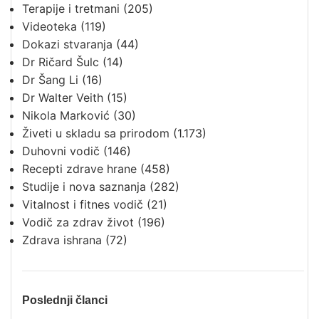
Terapije i tretmani
(205)
Videoteka
(119)
Dokazi stvaranja
(44)
Dr Ričard Šulc
(14)
Dr Šang Li
(16)
Dr Walter Veith
(15)
Nikola Marković
(30)
Živeti u skladu sa prirodom
(1.173)
Duhovni vodič
(146)
Recepti zdrave hrane
(458)
Studije i nova saznanja
(282)
Vitalnost i fitnes vodič
(21)
Vodič za zdrav život
(196)
Zdrava ishrana
(72)
Poslednji članci