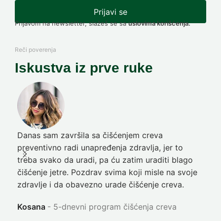
Prijavi se
Prijavom na newsletter, slažeš se sa
uslovima korišćenja.
Reči poverenja
Iskustva iz prve ruke
Danas sam završila sa čišćenjem creva
Pre
preventivno radi unapređenja zdravlja, jer to
poč
treba svako da uradi, pa ću zatim uraditi blago
nep
čišćenje jetre. Pozdrav svima koji misle na svoje
sja
zdravlje i da obavezno urade čišćenje creva.
Ni
Kosana
5-dnevni program čišćenja creva