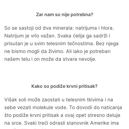
Zar nam so nije potrebna?
So se sastoji od dva minerala: natrijuma i hlora.
Natrijum je vrlo važan. Svaka ćelija ga sadrži i
prisutan je u svim telesnim tečnostima. Bez njega
ne bismo mogli da živimo. Ali iako je potreban
našem telu i on može da stvara nevolje.
Kako so podiže krvni pritisak?
Višak soli može zaostati u telesnim tkivima i na
sebe vezati molekule vode. To dovodi do naticanja
što podiže krvni pritisak a ovaj opet stresno deluje
na srce. Svaki treći odrasli stanovnik Amerike ima