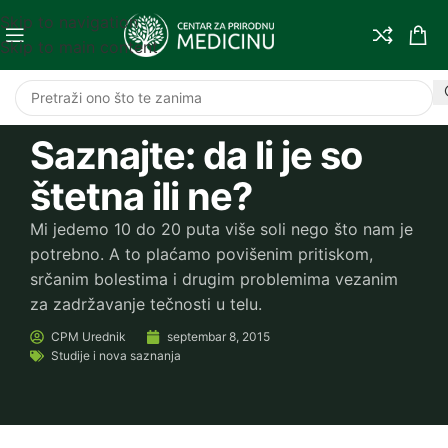
Skip to navigation
Skip to main content
Saznajte: da li je so
štetna ili ne?
Mi jedemo 10 do 20 puta više soli nego što nam je
potrebno. A to plaćamo povišenim pritiskom,
srčanim bolestima i drugim problemima vezanim
za zadržavanje tečnosti u telu.
CPM
Urednik
septembar 8, 2015
Studije i nova saznanja