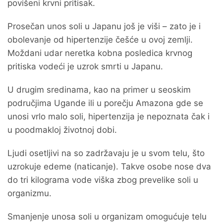
povišeni krvni pritisak.
Prosečan unos soli u Japanu još je viši – zato je i
obolevanje od hipertenzije češće u ovoj zemlji.
Moždani udar neretka kobna posledica krvnog
pritiska vodeći je uzrok smrti u Japanu.
U drugim sredinama, kao na primer u seoskim
područjima Ugande ili u porečju Amazona gde se
unosi vrlo malo soli, hipertenzija je nepoznata čak i
u poodmakloj životnoj dobi.
Ljudi osetljivi na so zadržavaju je u svom telu, što
uzrokuje edeme (naticanje). Takve osobe nose dva
do tri kilograma vode viška zbog prevelike soli u
organizmu.
Smanjenje unosa soli u organizam omogućuje telu