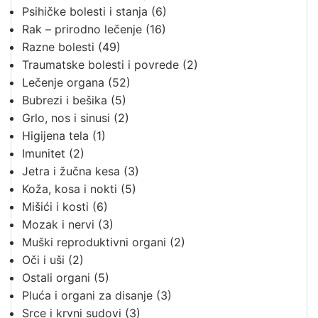
Psihičke bolesti i stanja
(6)
Rak – prirodno lečenje
(16)
Razne bolesti
(49)
Traumatske bolesti i povrede
(2)
Lečenje organa
(52)
Bubrezi i bešika
(5)
Grlo, nos i sinusi
(2)
Higijena tela
(1)
Imunitet
(2)
Jetra i žučna kesa
(3)
Koža, kosa i nokti
(5)
Mišići i kosti
(6)
Mozak i nervi
(3)
Muški reproduktivni organi
(2)
Oči i uši
(2)
Ostali organi
(5)
Pluća i organi za disanje
(3)
Srce i krvni sudovi
(3)