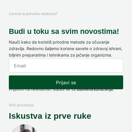
Zanima te prirodna medicina?
Budi u toku sa svim novostima!
Nauči kako da koristiš prirodne metode za očuvanje
zdravlja. Redovno šaljemo korisne savete o zdravoj ishrani,
biljnim preparatima i tehnikama za jačanje organizma.
Prijavi se
Prijavom na newsletter, slažeš se sa
uslovima korišćenja.
Reči poverenja
Iskustva iz prve ruke