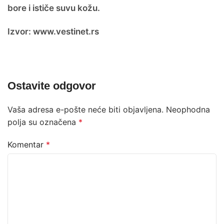
bore i ističe suvu kožu.
Izvor: www.vestinet.rs
Ostavite odgovor
Vaša adresa e-pošte neće biti objavljena.
Neophodna
polja su označena
*
Komentar
*