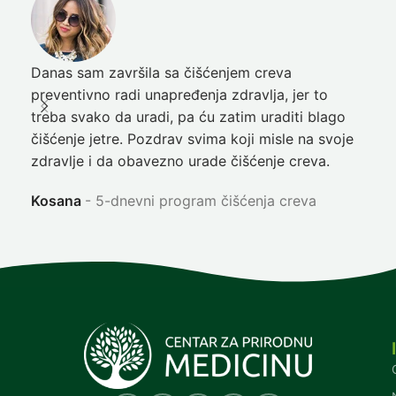
Danas sam završila sa čišćenjem creva
Pre
preventivno radi unapređenja zdravlja, jer to
poč
treba svako da uradi, pa ću zatim uraditi blago
nep
čišćenje jetre. Pozdrav svima koji misle na svoje
sja
zdravlje i da obavezno urade čišćenje creva.
Ni
Kosana
5-dnevni program čišćenja creva