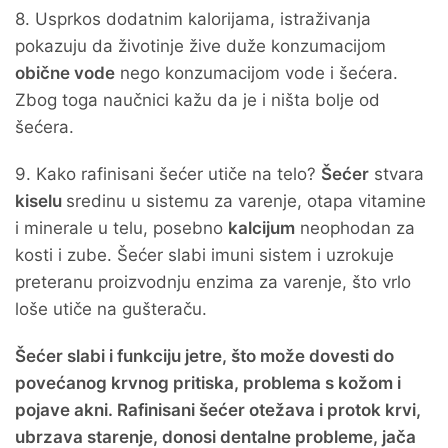
8. Usprkos dodatnim kalorijama, istraživanja
pokazuju da životinje žive duže konzumacijom
obične vode
nego konzumacijom vode i šećera.
Zbog toga naučnici kažu da je i ništa bolje od
šećera.
9. Kako rafinisani šećer utiče na telo?
Šećer
stvara
kiselu
sredinu u sistemu za varenje, otapa vitamine
i minerale u telu, posebno
kalcijum
neophodan za
kosti i zube. Šećer slabi imuni sistem i uzrokuje
preteranu proizvodnju enzima za varenje, što vrlo
loše utiče na gušteraču.
Šećer slabi i funkciju jetre, što može dovesti do
povećanog krvnog pritiska, problema s kožom i
pojave akni. Rafinisani šećer otežava i protok krvi,
ubrzava starenje, donosi dentalne probleme, jača