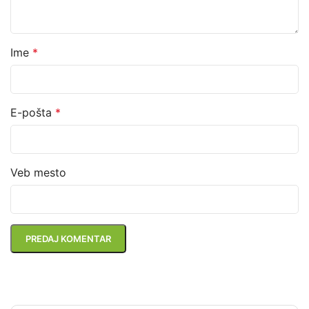
Ime
*
E-pošta
*
Veb mesto