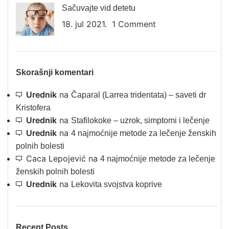
Sačuvajte vid detetu
18. jul 2021.
1 Comment
Skorašnji komentari
Urednik
na
Čaparal (Larrea tridentata) – saveti dr
Kristofera
Urednik
na
Stafilokoke – uzrok, simptomi i lečenje
Urednik
na
4 najmoćnije metode za lečenje ženskih
polnih bolesti
Caca Lepojević
na
4 najmoćnije metode za lečenje
ženskih polnih bolesti
Urednik
na
Lekovita svojstva koprive
Recent Posts