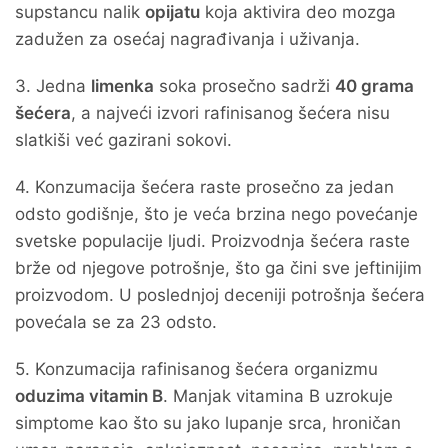
supstancu nalik
opijatu
koja aktivira deo mozga
zadužen za osećaj nagrađivanja i uživanja.
3. Jedna
limenka
soka prosečno sadrži
40 grama
šećera
, a najveći izvori rafinisanog šećera nisu
slatkiši već gazirani sokovi.
4. Konzumacija šećera raste prosečno za jedan
odsto godišnje, što je veća brzina nego povećanje
svetske populacije ljudi. Proizvodnja šećera raste
brže od njegove potrošnje, što ga čini sve jeftinijim
proizvodom. U poslednjoj deceniji potrošnja šećera
povećala se za 23 odsto.
5. Konzumacija rafinisanog šećera organizmu
oduzima vitamin B
. Manjak vitamina B uzrokuje
simptome kao što su jako lupanje srca, hroničan