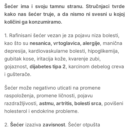
Šećer ima i svoju tamnu stranu. Stručnjaci tvrde
kako nas šećer truje, a da nismo ni svesni u kojoj
količini ga konzumiramo.
1. Rafinisani šećer vezan je za pojavu niza bolesti,
kao što su
nesanica, vrtoglavica, alergije
, manična
depresija, kardiovaskularne bolesti, hipoglikemija,
gubitak kose, iritacija kože, kvarenje zubi,
gojaznost,
dijabetes tipa 2
, karcinom debelog creva
i gušterače.
Šećer može negativno uticati na promene
raspoloženja, promene ličnosti, pojavu
razdražljivosti,
astmu, artritis, bolesti srca
, povišeni
holesterol i endokrine probleme.
2.
Šećer
izaziva
zavisnost
. Šećer otpušta