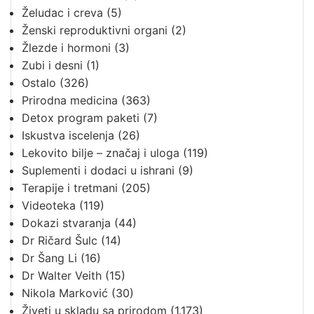
Želudac i creva
(5)
Ženski reproduktivni organi
(2)
Žlezde i hormoni
(3)
Zubi i desni
(1)
Ostalo
(326)
Prirodna medicina
(363)
Detox program paketi
(7)
Iskustva iscelenja
(26)
Lekovito bilje – značaj i uloga
(119)
Suplementi i dodaci u ishrani
(9)
Terapije i tretmani
(205)
Videoteka
(119)
Dokazi stvaranja
(44)
Dr Ričard Šulc
(14)
Dr Šang Li
(16)
Dr Walter Veith
(15)
Nikola Marković
(30)
Živeti u skladu sa prirodom
(1.173)