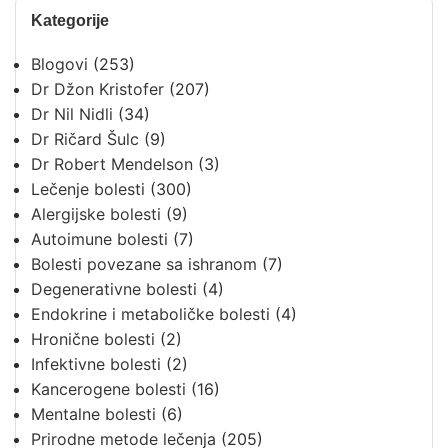
Kategorije
Blogovi
(253)
Dr Džon Kristofer
(207)
Dr Nil Nidli
(34)
Dr Ričard Šulc
(9)
Dr Robert Mendelson
(3)
Lečenje bolesti
(300)
Alergijske bolesti
(9)
Autoimune bolesti
(7)
Bolesti povezane sa ishranom
(7)
Degenerativne bolesti
(4)
Endokrine i metaboličke bolesti
(4)
Hronične bolesti
(2)
Infektivne bolesti
(2)
Kancerogene bolesti
(16)
Mentalne bolesti
(6)
Prirodne metode lečenja
(205)