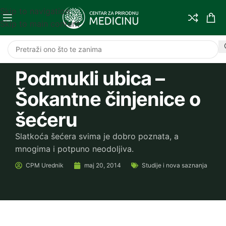
Skip to navigation
Skip to main content
Podmukli ubica –
Šokantne činjenice o
šećeru
Slatkoća šećera svima je dobro poznata, a
mnogima i potpuno neodoljiva.
CPM
Urednik
maj 20, 2014
Studije i nova saznanja