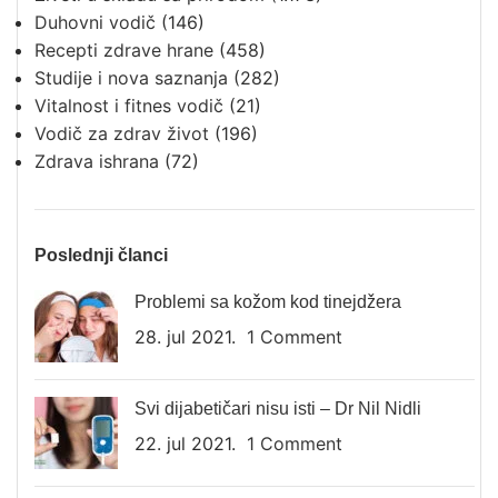
Duhovni vodič
(146)
Recepti zdrave hrane
(458)
Studije i nova saznanja
(282)
Vitalnost i fitnes vodič
(21)
Vodič za zdrav život
(196)
Zdrava ishrana
(72)
Poslednji članci
Problemi sa kožom kod tinejdžera
28. jul 2021.
1 Comment
Svi dijabetičari nisu isti – Dr Nil Nidli
22. jul 2021.
1 Comment