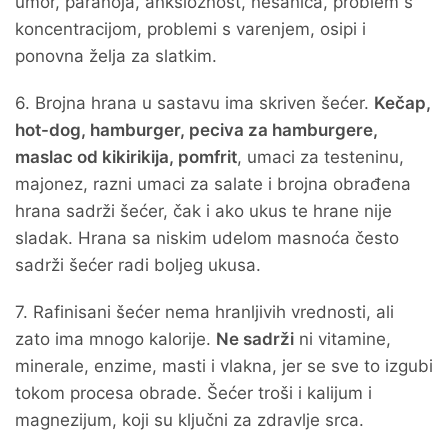
umor, paranoja, anksioznost, nesanica, problem s
koncentracijom, problemi s varenjem, osipi i
ponovna želja za slatkim.
6. Brojna hrana u sastavu ima skriven šećer.
Kečap,
hot-dog, hamburger, peciva za hamburgere,
maslac od kikirikija, pomfrit
, umaci za testeninu,
majonez, razni umaci za salate i brojna obrađena
hrana sadrži šećer, čak i ako ukus te hrane nije
sladak. Hrana sa niskim udelom masnoća često
sadrži šećer radi boljeg ukusa.
7. Rafinisani šećer nema hranljivih vrednosti, ali
zato ima mnogo kalorije.
Ne sadrži
ni vitamine,
minerale, enzime, masti i vlakna, jer se sve to izgubi
tokom procesa obrade. Šećer troši i kalijum i
magnezijum, koji su ključni za zdravlje srca.