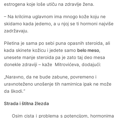
estrogena koje loše utiču na zdravlje žena.
– Na krilcima uglavnom ima mnogo kože koju ne
skidamo kada jedemo, a u njoj se ti hormoni najviše
zadržavaju.
Piletina je sama po sebi puna opasnih steroida, ali
kada skinete kožicu i jedete samo
belo meso
,
unesete manje steroida pa je zato taj deo mesa
donekle zdraviji – kaže Mitrovićeva, dodajući:
„Naravno, da ne bude zabune, povremeno i
uravnoteženo unošenje tih namirnica ipak ne može
da škodi.“
Strada i štitna žlezda
Osim cista i problema s potencijom, hormonima