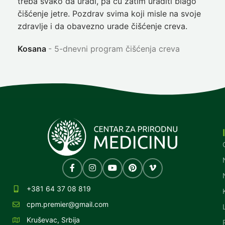
treba svako da uradi, pa ću zatim uraditi blago
nep
čišćenje jetre. Pozdrav svima koji misle na svoje
sja
zdravlje i da obavezno urade čišćenje creva.
Ni
Kosana
5-dnevni program čišćenja creva
+381 64 37 08 819
cpm.premier@gmail.com
Kruševac, Srbija