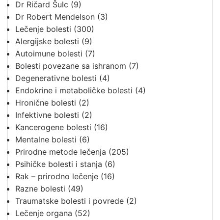
Dr Ričard Šulc
(9)
Dr Robert Mendelson
(3)
Lečenje bolesti
(300)
Alergijske bolesti
(9)
Autoimune bolesti
(7)
Bolesti povezane sa ishranom
(7)
Degenerativne bolesti
(4)
Endokrine i metaboličke bolesti
(4)
Hronične bolesti
(2)
Infektivne bolesti
(2)
Kancerogene bolesti
(16)
Mentalne bolesti
(6)
Prirodne metode lečenja
(205)
Psihičke bolesti i stanja
(6)
Rak – prirodno lečenje
(16)
Razne bolesti
(49)
Traumatske bolesti i povrede
(2)
Lečenje organa
(52)