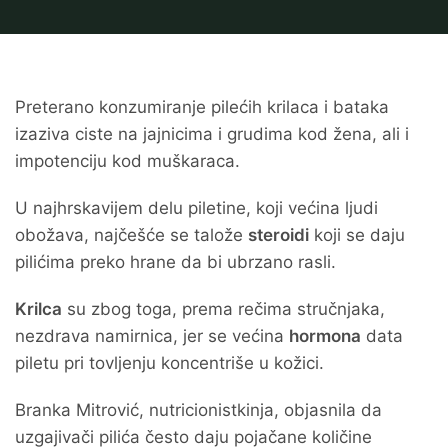
Preterano konzumiranje pilećih krilaca i bataka
izaziva ciste na jajnicima i grudima kod žena, ali i
impotenciju kod muškaraca.
U najhrskavijem delu piletine, koji većina ljudi
obožava, najčešće se talože
steroidi
koji se daju
pilićima preko hrane da bi ubrzano rasli.
Krilca
su zbog toga, prema rečima stručnjaka,
nezdrava namirnica, jer se većina
hormona
data
piletu pri tovljenju koncentriše u kožici.
Branka Mitrović, nutricionistkinja, objasnila da
uzgajivači pilića često daju pojačane količine