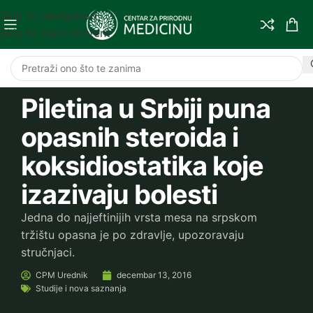
Skip to navigation
Skip to main content
Piletina u Srbiji puna
opasnih steroida i
koksidiostatika koje
izazivaju bolesti
Jedna do najjeftinijih vrsta mesa na srpskom
tržištu opasna je po zdravlje, upozoravaju
stručnjaci.
CPM
Urednik
decembar 13, 2016
Studije i nova saznanja