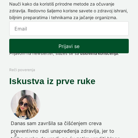
Nauči kako da koristiš prirodne metode za očuvanje
zdravlja. Redovno šaljemo korisne savete o zdravoj ishrani,
biljnim preparatima i tehnikama za jačanje organizma.
Prijavi se
Prijavom na newsletter, slažeš se sa
uslovima korišćenja.
Reči poverenja
Iskustva iz prve ruke
Danas sam završila sa čišćenjem creva
Pre
preventivno radi unapređenja zdravlja, jer to
poč