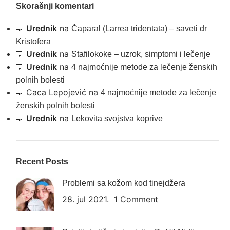
Skorašnji komentari
Urednik
na
Čaparal (Larrea tridentata) – saveti dr
Kristofera
Urednik
na
Stafilokoke – uzrok, simptomi i lečenje
Urednik
na
4 najmoćnije metode za lečenje ženskih
polnih bolesti
Caca Lepojević
na
4 najmoćnije metode za lečenje
ženskih polnih bolesti
Urednik
na
Lekovita svojstva koprive
Recent Posts
Problemi sa kožom kod tinejdžera
28. jul 2021.
1 Comment