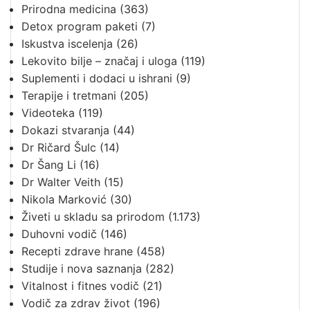
Prirodna medicina
(363)
Detox program paketi
(7)
Iskustva iscelenja
(26)
Lekovito bilje – značaj i uloga
(119)
Suplementi i dodaci u ishrani
(9)
Terapije i tretmani
(205)
Videoteka
(119)
Dokazi stvaranja
(44)
Dr Ričard Šulc
(14)
Dr Šang Li
(16)
Dr Walter Veith
(15)
Nikola Marković
(30)
Živeti u skladu sa prirodom
(1.173)
Duhovni vodič
(146)
Recepti zdrave hrane
(458)
Studije i nova saznanja
(282)
Vitalnost i fitnes vodič
(21)
Vodič za zdrav život
(196)