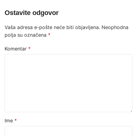
Ostavite odgovor
Vaša adresa e-pošte neće biti objavljena.
Neophodna
polja su označena
*
Komentar
*
Ime
*