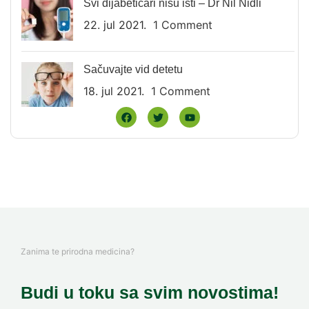
Svi dijabetičari nisu isti – Dr Nil Nidli
22. jul 2021.
1 Comment
Sačuvajte vid detetu
18. jul 2021.
1 Comment
Zanima te prirodna medicina?
Budi u toku sa svim novostima!