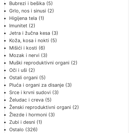
Bubrezi i bešika
(5)
Grlo, nos i sinusi
(2)
Higijena tela
(1)
Imunitet
(2)
Jetra i žučna kesa
(3)
Koža, kosa i nokti
(5)
Mišići i kosti
(6)
Mozak i nervi
(3)
Muški reproduktivni organi
(2)
Oči i uši
(2)
Ostali organi
(5)
Pluća i organi za disanje
(3)
Srce i krvni sudovi
(3)
Želudac i creva
(5)
Ženski reproduktivni organi
(2)
Žlezde i hormoni
(3)
Zubi i desni
(1)
Ostalo
(326)