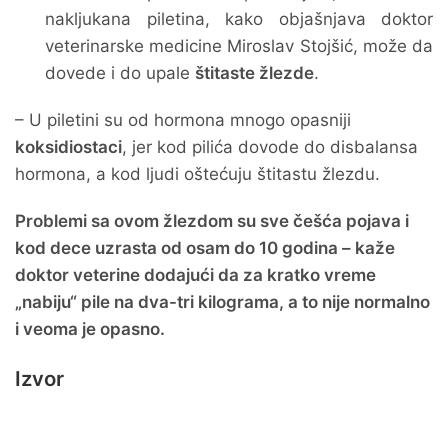
nakljukana piletina, kako objašnjava doktor
veterinarske medicine Miroslav Stojšić, može da
dovede i do upale
štitaste žlezde
.
– U piletini su od hormona mnogo opasniji
koksidiostaci
, jer kod pilića dovode do disbalansa
hormona, a kod ljudi oštećuju štitastu žlezdu.
Problemi sa ovom žlezdom su sve češća pojava i
kod dece uzrasta od osam do 10 godina – kaže
doktor veterine dodajući da za kratko vreme
„nabiju“ pile na dva-tri kilograma, a to nije normalno
i veoma je opasno.
Izvor