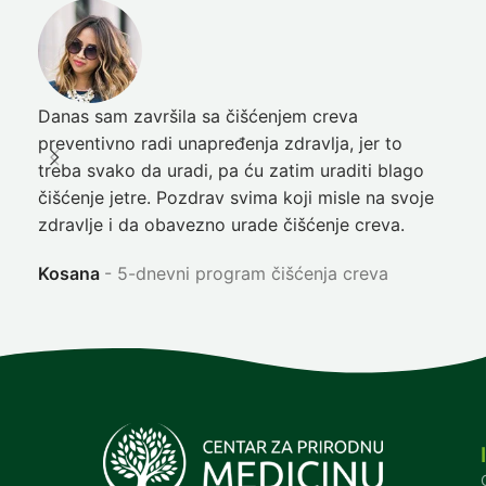
Danas sam završila sa čišćenjem creva
Pre
preventivno radi unapređenja zdravlja, jer to
poč
treba svako da uradi, pa ću zatim uraditi blago
nep
čišćenje jetre. Pozdrav svima koji misle na svoje
sja
zdravlje i da obavezno urade čišćenje creva.
Ni
Kosana
5-dnevni program čišćenja creva