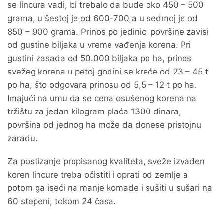
se lincura vadi, bi trebalo da bude oko 450 – 500
grama, u šestoj je od 600-700 a u sedmoj je od
850 – 900 grama. Prinos po jedinici površine zavisi
od gustine biljaka u vreme vađenja korena. Pri
gustini zasada od 50.000 biljaka po ha, prinos
svežeg korena u petoj godini se kreće od 23 – 45 t
po ha, što odgovara prinosu od 5,5 – 12 t po ha.
Imajući na umu da se cena osušenog korena na
tržištu za jedan kilogram plaća 1300 dinara,
površina od jednog ha može da donese pristojnu
zaradu.
Za postizanje propisanog kvaliteta, sveže izvađen
koren lincure treba očistiti i oprati od zemlje a
potom ga iseći na manje komade i sušiti u sušari na
60 stepeni, tokom 24 časa.