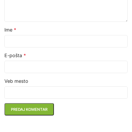
Ime
*
E-pošta
*
Veb mesto