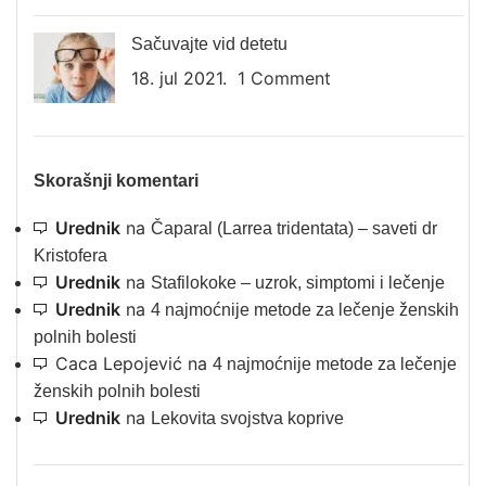
Sačuvajte vid detetu
18. jul 2021.
1 Comment
Skorašnji komentari
Urednik
na
Čaparal (Larrea tridentata) – saveti dr
Kristofera
Urednik
na
Stafilokoke – uzrok, simptomi i lečenje
Urednik
na
4 najmoćnije metode za lečenje ženskih
polnih bolesti
Caca Lepojević
na
4 najmoćnije metode za lečenje
ženskih polnih bolesti
Urednik
na
Lekovita svojstva koprive