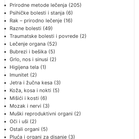
Prirodne metode lečenja
(205)
Psihičke bolesti i stanja
(6)
Rak – prirodno lečenje
(16)
Razne bolesti
(49)
Traumatske bolesti i povrede
(2)
Lečenje organa
(52)
Bubrezi i bešika
(5)
Grlo, nos i sinusi
(2)
Higijena tela
(1)
Imunitet
(2)
Jetra i žučna kesa
(3)
Koža, kosa i nokti
(5)
Mišići i kosti
(6)
Mozak i nervi
(3)
Muški reproduktivni organi
(2)
Oči i uši
(2)
Ostali organi
(5)
Pluća i organi za disanje
(3)