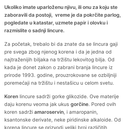
Ukoliko imate uparloženu njivu, ili onu za koju ste
zaboravili da postoji, vreme je da pokrčite parlog,
pogledate u katastar, uzmete papir i olovku i
razmislite o sadnji lincure.
Za početak, trebalo bi da znate da se lincura gaji
pre svega zbog njenog korena i da je jedna od
najtraženijih biljaka na tržištu lekovitog bilja. Od
kada je donet zakon o zabrani branja lincure iz
prirode 1993. godine, prouzrokovane se ozbiljniji
poremećaji na tržištu i nestašicu u celom svetu.
Koren
lincure sadrži gorke glikozide. Ove materije
daju korenu veoma jak ukus
gorčine
. Pored ovih
koren sadrži
amaroservin
, i amaropanin,
ksantonske derivate, neke piridinske alkaloide. Od
korena lincure se prizvodi veliki broj različitih