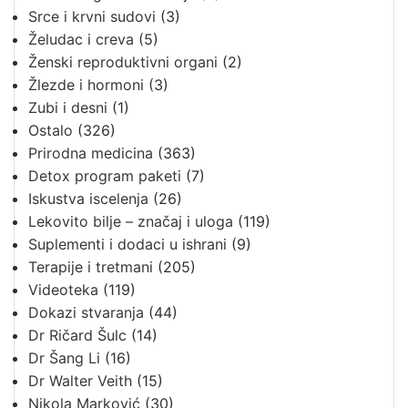
Srce i krvni sudovi
(3)
Želudac i creva
(5)
Ženski reproduktivni organi
(2)
Žlezde i hormoni
(3)
Zubi i desni
(1)
Ostalo
(326)
Prirodna medicina
(363)
Detox program paketi
(7)
Iskustva iscelenja
(26)
Lekovito bilje – značaj i uloga
(119)
Suplementi i dodaci u ishrani
(9)
Terapije i tretmani
(205)
Videoteka
(119)
Dokazi stvaranja
(44)
Dr Ričard Šulc
(14)
Dr Šang Li
(16)
Dr Walter Veith
(15)
Nikola Marković
(30)