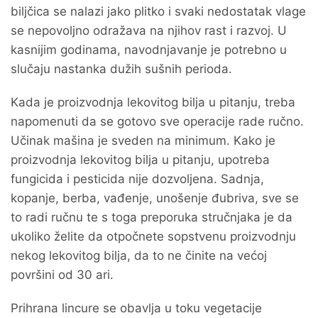
biljčica se nalazi jako plitko i svaki nedostatak vlage
se nepovoljno odražava na njihov rast i razvoj. U
kasnijim godinama, navodnjavanje je potrebno u
slučaju nastanka dužih sušnih perioda.
Kada je proizvodnja lekovitog bilja u pitanju, treba
napomenuti da se gotovo sve operacije rade ručno.
Učinak mašina je sveden na minimum. Kako je
proizvodnja lekovitog bilja u pitanju, upotreba
fungicida i pesticida nije dozvoljena. Sadnja,
kopanje, berba, vađenje, unošenje đubriva, sve se
to radi ručnu te s toga preporuka stručnjaka je da
ukoliko želite da otpočnete sopstvenu proizvodnju
nekog lekovitog bilja, da to ne činite na većoj
površini od 30 ari.
Prihrana lincure se obavlja u toku vegetacije