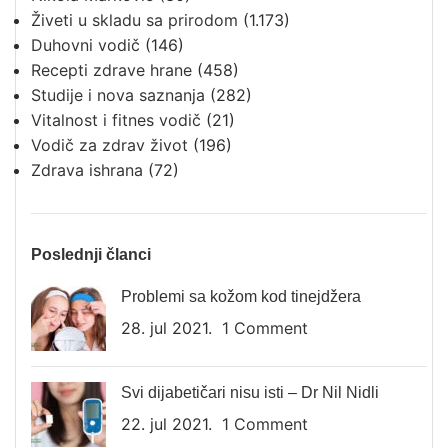
Živeti u skladu sa prirodom
(1.173)
Duhovni vodič
(146)
Recepti zdrave hrane
(458)
Studije i nova saznanja
(282)
Vitalnost i fitnes vodič
(21)
Vodič za zdrav život
(196)
Zdrava ishrana
(72)
Poslednji članci
Problemi sa kožom kod tinejdžera
28. jul 2021.
1 Comment
Svi dijabetičari nisu isti – Dr Nil Nidli
22. jul 2021.
1 Comment