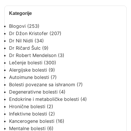
Kategorije
Blogovi
(253)
Dr Džon Kristofer
(207)
Dr Nil Nidli
(34)
Dr Ričard Šulc
(9)
Dr Robert Mendelson
(3)
Lečenje bolesti
(300)
Alergijske bolesti
(9)
Autoimune bolesti
(7)
Bolesti povezane sa ishranom
(7)
Degenerativne bolesti
(4)
Endokrine i metaboličke bolesti
(4)
Hronične bolesti
(2)
Infektivne bolesti
(2)
Kancerogene bolesti
(16)
Mentalne bolesti
(6)