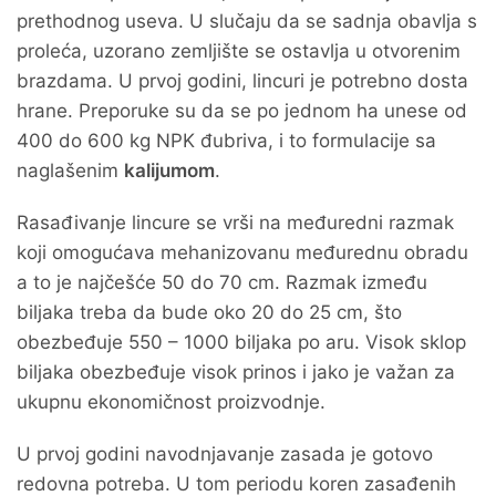
prethodnog useva. U slučaju da se sadnja obavlja s
proleća, uzorano zemljište se ostavlja u otvorenim
brazdama. U prvoj godini, lincuri je potrebno dosta
hrane. Preporuke su da se po jednom ha unese od
400 do 600 kg NPK đubriva, i to formulacije sa
naglašenim
kalijumom
.
Rasađivanje lincure se vrši na međuredni razmak
koji omogućava mehanizovanu međurednu obradu
a to je najčešće 50 do 70 cm. Razmak između
biljaka treba da bude oko 20 do 25 cm, što
obezbeđuje 550 – 1000 biljaka po aru. Visok sklop
biljaka obezbeđuje visok prinos i jako je važan za
ukupnu ekonomičnost proizvodnje.
U prvoj godini navodnjavanje zasada je gotovo
redovna potreba. U tom periodu koren zasađenih