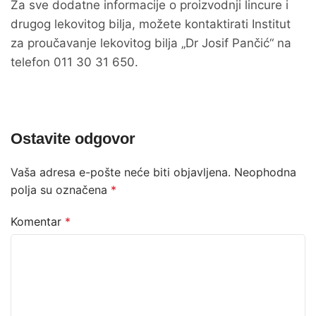
Za sve dodatne informacije o proizvodnji lincure i
drugog lekovitog bilja, možete kontaktirati Institut
za proučavanje lekovitog bilja „Dr Josif Pančić“ na
telefon 011 30 31 650.
Ostavite odgovor
Vaša adresa e-pošte neće biti objavljena.
Neophodna
polja su označena
*
Komentar
*