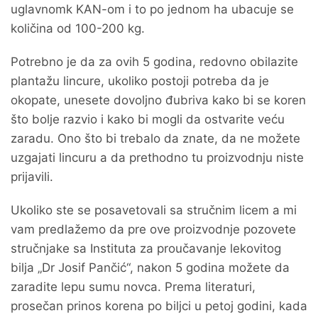
uglavnomk KAN-om i to po jednom ha ubacuje se
količina od 100-200 kg.
Potrebno je da za ovih 5 godina, redovno obilazite
plantažu lincure, ukoliko postoji potreba da je
okopate, unesete dovoljno đubriva kako bi se koren
što bolje razvio i kako bi mogli da ostvarite veću
zaradu. Ono što bi trebalo da znate, da ne možete
uzgajati lincuru a da prethodno tu proizvodnju niste
prijavili.
Ukoliko ste se posavetovali sa stručnim licem a mi
vam predlažemo da pre ove proizvodnje pozovete
stručnjake sa Instituta za proučavanje lekovitog
bilja „Dr Josif Pančić“, nakon 5 godina možete da
zaradite lepu sumu novca. Prema literaturi,
prosečan prinos korena po biljci u petoj godini, kada