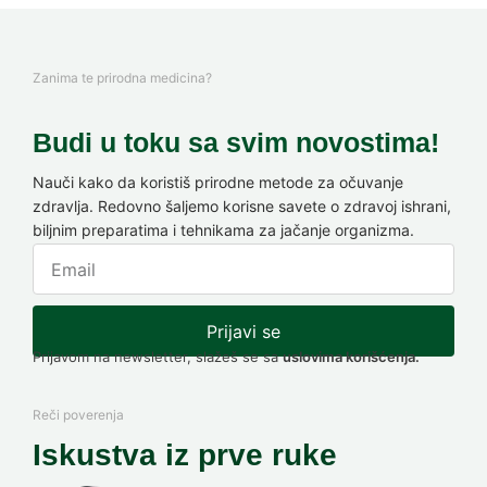
Zanima te prirodna medicina?
Budi u toku sa svim novostima!
Nauči kako da koristiš prirodne metode za očuvanje
zdravlja. Redovno šaljemo korisne savete o zdravoj ishrani,
biljnim preparatima i tehnikama za jačanje organizma.
Prijavi se
Prijavom na newsletter, slažeš se sa
uslovima korišćenja.
Reči poverenja
Iskustva iz prve ruke