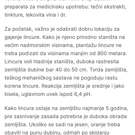
preparata za medicinsku upotrebu: tečni ekstrakti,
tinkture, lekovita vina i dr.
Za početak, važno je odabrati dobru lokaciju za
gajenje lincure. Kako je njeno prirodno staništa na
većim nadmorskim visinama, plantažu lincure ne
treba podizati da visinama manjim od 800 metara.
Lincura voli hladnija staništa, duboka rastresita
zemljišta dubine bar 40 do 50 cm. Tvrda zemljišta,
teškog mehaničkog sastava ne pogoduju rastu
korena lincure. Reakcija zemljišta je srednje i jako
kisela, uglavnom uvek ispod 6,4 pH.
Kako lincura ostaje na zemljištu najmanje 5 godina,
pre zasnivanje zasada potrebna je duboka obrada
zemljišta. Ukoliko se sadi na jesen, oranje treba
obaviti na punu dubinu, odmah po skidanju