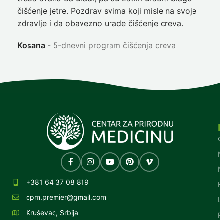
čišćenje jetre. Pozdrav svima koji misle na svoje
sja
zdravlje i da obavezno urade čišćenje creva.
Ni
Kosana
5-dnevni program čišćenja creva
+381 64 37 08 819
cpm.premier@gmail.com
Kruševac, Srbija