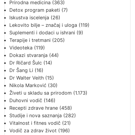
Prirodna medicina
(363)
Detox program paketi
(7)
Iskustva iscelenja
(26)
Lekovito bilje – značaj i uloga
(119)
Suplementi i dodaci u ishrani
(9)
Terapije i tretmani
(205)
Videoteka
(119)
Dokazi stvaranja
(44)
Dr Ričard Šulc
(14)
Dr Šang Li
(16)
Dr Walter Veith
(15)
Nikola Marković
(30)
Živeti u skladu sa prirodom
(1.173)
Duhovni vodič
(146)
Recepti zdrave hrane
(458)
Studije i nova saznanja
(282)
Vitalnost i fitnes vodič
(21)
Vodič za zdrav život
(196)