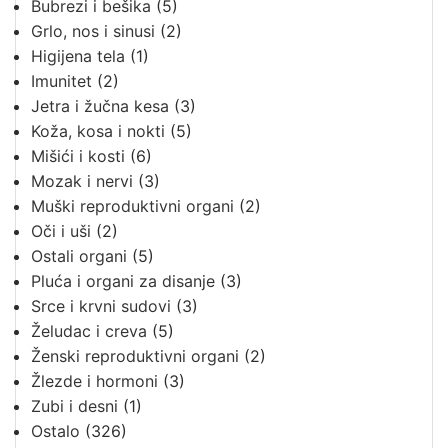
Bubrezi i bešika
(5)
Grlo, nos i sinusi
(2)
Higijena tela
(1)
Imunitet
(2)
Jetra i žučna kesa
(3)
Koža, kosa i nokti
(5)
Mišići i kosti
(6)
Mozak i nervi
(3)
Muški reproduktivni organi
(2)
Oči i uši
(2)
Ostali organi
(5)
Pluća i organi za disanje
(3)
Srce i krvni sudovi
(3)
Želudac i creva
(5)
Ženski reproduktivni organi
(2)
Žlezde i hormoni
(3)
Zubi i desni
(1)
Ostalo
(326)