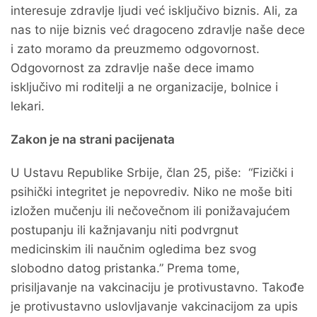
interesuje zdravlje ljudi već isključivo biznis. Ali, za
nas to nije biznis već dragoceno zdravlje naše dece
i zato moramo da preuzmemo odgovornost.
Odgovornost za zdravlje naše dece imamo
isključivo mi roditelji a ne organizacije, bolnice i
lekari.
Zakon je na strani pacijenata
U Ustavu Republike Srbije, član 25, piše: “Fizički i
psihički integritet je nepovrediv. Niko ne moše biti
izložen mučenju ili nečovečnom ili ponižavajućem
postupanju ili kažnjavanju niti podvrgnut
medicinskim ili naučnim ogledima bez svog
slobodno datog pristanka.” Prema tome,
prisiljavanje na vakcinaciju je protivustavno. Takođe
je protivustavno uslovljavanje vakcinacijom za upis