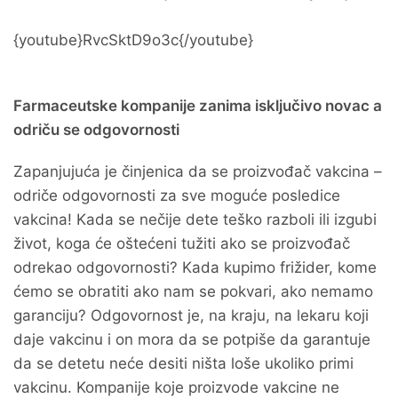
{youtube}RvcSktD9o3c{/youtube}
Farmaceutske kompanije zanima isključivo novac a
odriču se odgovornosti
Zapanjujuća je činjenica da se proizvođač vakcina –
odriče odgovornosti za sve moguće posledice
vakcina! Kada se nečije dete teško razboli ili izgubi
život, koga će oštećeni tužiti ako se proizvođač
odrekao odgovornosti? Kada kupimo frižider, kome
ćemo se obratiti ako nam se pokvari, ako nemamo
garanciju? Odgovornost je, na kraju, na lekaru koji
daje vakcinu i on mora da se potpiše da garantuje
da se detetu neće desiti ništa loše ukoliko primi
vakcinu. Kompanije koje proizvode vakcine ne