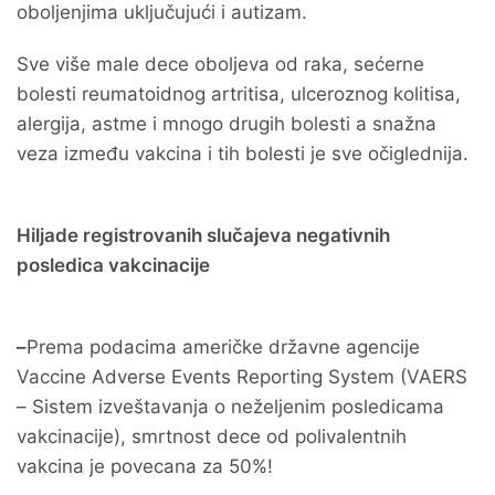
oboljenjima uključujući i autizam.
Sve više male dece oboljeva od raka, sećerne
bolesti reumatoidnog artritisa, ulceroznog kolitisa,
alergija, astme i mnogo drugih bolesti a snažna
veza između vakcina i tih bolesti je sve očiglednija.
Hiljade registrovanih slučajeva negativnih
posledica vakcinacije
–
Prema podacima američke državne agencije
Vaccine Adverse Events Reporting System (VAERS
– Sistem izveštavanja o neželjenim posledicama
vakcinacije), smrtnost dece od polivalentnih
vakcina je povecana za 50%!