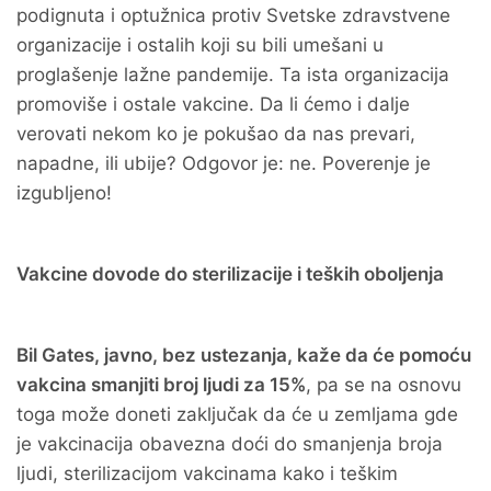
podignuta i optužnica protiv Svetske zdravstvene
organizacije i ostalih koji su bili umešani u
proglašenje lažne pandemije. Ta ista organizacija
promoviše i ostale vakcine. Da li ćemo i dalje
verovati nekom ko je pokušao da nas prevari,
napadne, ili ubije? Odgovor je: ne. Poverenje je
izgubljeno!
Vakcine dovode do sterilizacije i teških oboljenja
Bil Gates, javno, bez ustezanja, kaže da će pomoću
vakcina smanjiti broj ljudi za 15%
, pa se na osnovu
toga može doneti zaključak da će u zemljama gde
je vakcinacija obavezna doći do smanjenja broja
ljudi, sterilizacijom vakcinama kako i teškim