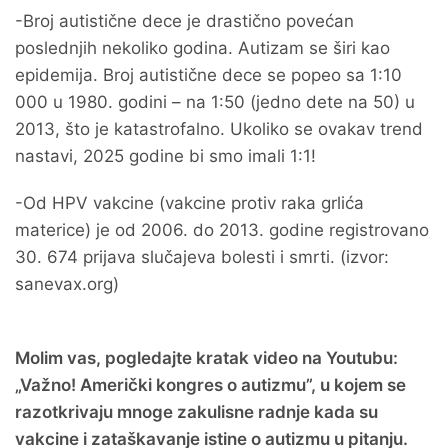
-Broj autistične dece je drastično povećan
poslednjih nekoliko godina. Autizam se širi kao
epidemija. Broj autistične dece se popeo sa 1:10
000 u 1980. godini – na 1:50 (jedno dete na 50) u
2013, što je katastrofalno. Ukoliko se ovakav trend
nastavi, 2025 godine bi smo imali 1:1!
-Od HPV vakcine (vakcine protiv raka grlića
materice) je od 2006. do 2013. godine registrovano
30. 674 prijava slučajeva bolesti i smrti. (izvor:
sanevax.org)
Molim vas, pogledajte kratak video na Youtubu:
„Važno! Američki kongres o autizmu”, u kojem se
razotkrivaju mnoge zakulisne radnje kada su
vakcine i zataškavanje istine o autizmu u pitanju.