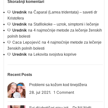
Skorašnji komentari
Urednik
na
Čaparal (Larrea tridentata) – saveti dr
Kristofera
Urednik
na
Stafilokoke – uzrok, simptomi i lečenje
Urednik
na
4 najmoćnije metode za lečenje ženskih
polnih bolesti
Caca Lepojević
na
4 najmoćnije metode za lečenje
ženskih polnih bolesti
Urednik
na
Lekovita svojstva koprive
Recent Posts
Problemi sa kožom kod tinejdžera
28. jul 2021.
1 Comment
Svi dijabetičari nisu isti – Dr Nil Nidli