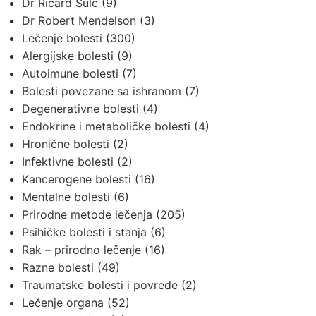
Dr Ričard Šulc
(9)
Dr Robert Mendelson
(3)
Lečenje bolesti
(300)
Alergijske bolesti
(9)
Autoimune bolesti
(7)
Bolesti povezane sa ishranom
(7)
Degenerativne bolesti
(4)
Endokrine i metaboličke bolesti
(4)
Hronične bolesti
(2)
Infektivne bolesti
(2)
Kancerogene bolesti
(16)
Mentalne bolesti
(6)
Prirodne metode lečenja
(205)
Psihičke bolesti i stanja
(6)
Rak – prirodno lečenje
(16)
Razne bolesti
(49)
Traumatske bolesti i povrede
(2)
Lečenje organa
(52)