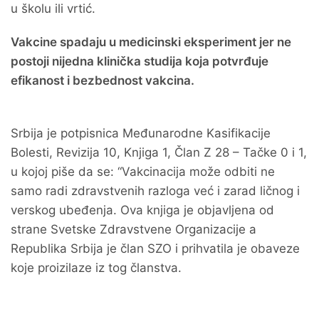
u školu ili vrtić.
Vakcine spadaju u medicinski eksperiment jer ne
postoji nijedna klinička studija koja potvrđuje
efikanost i bezbednost vakcina.
Srbija je potpisnica Međunarodne Kasifikacije
Bolesti, Revizija 10, Knjiga 1, Član Z 28 – Tačke 0 i 1,
u kojoj piše da se: “Vakcinacija može odbiti ne
samo radi zdravstvenih razloga već i zarad ličnog i
verskog ubeđenja. Ova knjiga je objavljena od
strane Svetske Zdravstvene Organizacije a
Republika Srbija je član SZO i prihvatila je obaveze
koje proizilaze iz tog članstva.