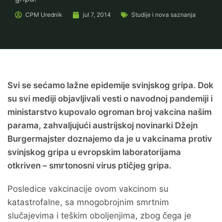
CPM
Urednik
jul 7, 2014
Studije i nova saznanja
Svi se sećamo lažne epidemije svinjskog gripa. Dok
su svi mediji objavljivali vesti o navodnoj pandemiji i
ministarstvo kupovalo ogroman broj vakcina našim
parama, zahvaljujući austrijskoj novinarki Džejn
Burgermajster doznajemo da je u vakcinama protiv
svinjskog gripa u evropskim laboratorijama
otkriven – smrtonosni virus ptičjeg gripa.
Posledice vakcinacije ovom vakcinom su
katastrofalne, sa mnogobrojnim smrtnim
slučajevima i teškim oboljenjima, zbog čega je