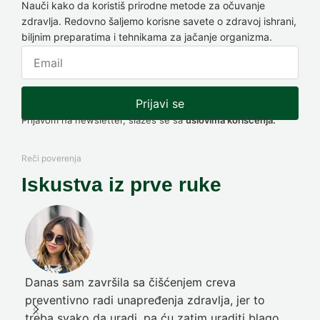
Nauči kako da koristiš prirodne metode za očuvanje
zdravlja. Redovno šaljemo korisne savete o zdravoj ishrani,
biljnim preparatima i tehnikama za jačanje organizma.
Prijavi se
Prijavom na newsletter, slažeš se sa
uslovima korišćenja.
Reči poverenja
Iskustva iz prve ruke
Danas sam završila sa čišćenjem creva
Pre
preventivno radi unapređenja zdravlja, jer to
poč
treba svako da uradi, pa ću zatim uraditi blago
nep