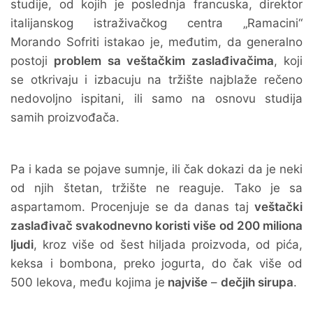
studije, od kojih je poslednja francuska, direktor
italijanskog istraživačkog centra „Ramacini“
Morando Sofriti istakao je, međutim, da generalno
postoji
problem sa veštačkim zaslađivačima
, koji
se otkrivaju i izbacuju na tržište najblaže rečeno
nedovoljno ispitani, ili samo na osnovu studija
samih proizvođača.
Pa i kada se pojave sumnje, ili čak dokazi da je neki
od njih štetan, tržište ne reaguje. Tako je sa
aspartamom. Procenjuje se da danas taj
veštački
zaslađivač svakodnevno koristi više od 200 miliona
ljudi
, kroz više od šest hiljada proizvoda, od pića,
keksa i bombona, preko jogurta, do čak više od
500 lekova, među kojima je
najviše
–
dečjih sirupa
.