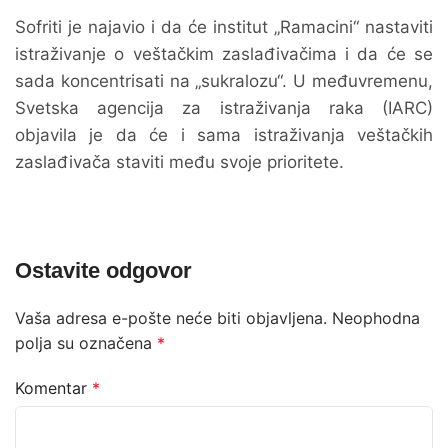
Sofriti je najavio i da će institut „Ramacini“ nastaviti
istraživanje o veštačkim zaslađivačima i da će se
sada koncentrisati na „sukralozu“. U međuvremenu,
Svetska agencija za istraživanja raka (IARC)
objavila je da će i sama istraživanja veštačkih
zaslađivača staviti među svoje prioritete.
Ostavite odgovor
Vaša adresa e-pošte neće biti objavljena.
Neophodna
polja su označena
*
Komentar
*