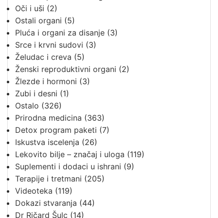
Oči i uši
(2)
Ostali organi
(5)
Pluća i organi za disanje
(3)
Srce i krvni sudovi
(3)
Želudac i creva
(5)
Ženski reproduktivni organi
(2)
Žlezde i hormoni
(3)
Zubi i desni
(1)
Ostalo
(326)
Prirodna medicina
(363)
Detox program paketi
(7)
Iskustva iscelenja
(26)
Lekovito bilje – značaj i uloga
(119)
Suplementi i dodaci u ishrani
(9)
Terapije i tretmani
(205)
Videoteka
(119)
Dokazi stvaranja
(44)
Dr Ričard Šulc
(14)