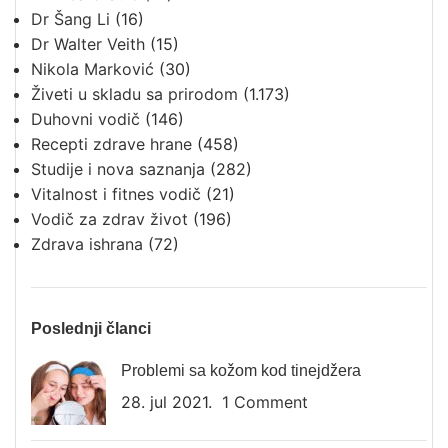
Dr Šang Li
(16)
Dr Walter Veith
(15)
Nikola Marković
(30)
Živeti u skladu sa prirodom
(1.173)
Duhovni vodič
(146)
Recepti zdrave hrane
(458)
Studije i nova saznanja
(282)
Vitalnost i fitnes vodič
(21)
Vodič za zdrav život
(196)
Zdrava ishrana
(72)
Poslednji članci
Problemi sa kožom kod tinejdžera
28. jul 2021.
1 Comment