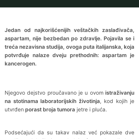
Jedan od najkorišćenijih veštačkih zaslađivača,
aspartam, nije bezbedan po zdravlje. Pojavila se i
treća nezavisna studija, ovoga puta italijanska, koja
potvrđuje nalaze dveju prethodnih: aspartam je
kancerogen.
Njegovo dejstvo proučavano je u ovom
istraživanju
na stotinama laboratorijskih životinja
, kod kojih je
utvrđen
porast broja tumora
jetre i pluća.
Podsećajući da su takav nalaz već pokazale dve