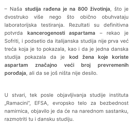
– Naša
studija rađena je na 800 životinja
, što je
dvostruko više nego što obično obuhvataju
laboratorijska testiranja. Rezultati su definitivna
potvrda
kancerogenosti aspartama
– rekao je
Sofriti, i podsetio da italijanska studija nije prva već
treća koja je to pokazala, kao i da je jedna danska
studija pokazala da je
kod žena koje koriste
aspartam značajno veći broj prevremenih
porođaja
, ali da se još ništa nije desilo.
U stvari, tek posle objavljivanja studije instituta
„Ramacini“, EFSA, evropsko telo za bezbednost
namirnica, objavilo je da će na narednom sastanku,
razmotriti tu i dansku studiju.