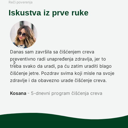
Reči poverenja
Iskustva iz prve ruke
Danas sam završila sa čišćenjem creva
Pre
preventivno radi unapređenja zdravlja, jer to
poč
treba svako da uradi, pa ću zatim uraditi blago
nep
čišćenje jetre. Pozdrav svima koji misle na svoje
sja
zdravlje i da obavezno urade čišćenje creva.
Ni
Kosana
5-dnevni program čišćenja creva