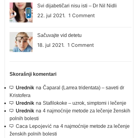
Svi dijabetičari nisu isti – Dr Nil Nidli
22. jul 2021.
1 Comment
Sačuvajte vid detetu
18. jul 2021.
1 Comment
Skorašnji komentari
Urednik
na
Čaparal (Larrea tridentata) – saveti dr
Kristofera
Urednik
na
Stafilokoke – uzrok, simptomi i lečenje
Urednik
na
4 najmoćnije metode za lečenje ženskih
polnih bolesti
Caca Lepojević
na
4 najmoćnije metode za lečenje
ženskih polnih bolesti