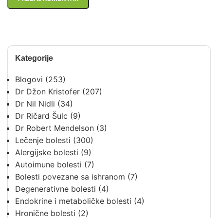
Kategorije
Blogovi
(253)
Dr Džon Kristofer
(207)
Dr Nil Nidli
(34)
Dr Ričard Šulc
(9)
Dr Robert Mendelson
(3)
Lečenje bolesti
(300)
Alergijske bolesti
(9)
Autoimune bolesti
(7)
Bolesti povezane sa ishranom
(7)
Degenerativne bolesti
(4)
Endokrine i metaboličke bolesti
(4)
Hronične bolesti
(2)