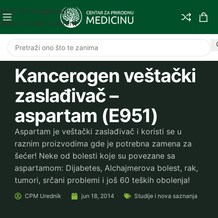
Skip to navigation
Skip to main content
Kancerogen veštački
zaslađivač –
aspartam (E951)
Aspartam je veštački zaslađivač i koristi se u
raznim proizvodima gde je potrebna zamena za
šećer! Neke od bolesti koje su povezane sa
aspartamom: Dijabetes, Alchajmerova bolest, rak,
tumori, srčani problemi i još 60 teških obolenja!
CPM
Urednik
jun 18, 2014
Studije i nova saznanja