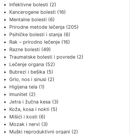
Infektivne bolesti
(2)
Kancerogene bolesti
(16)
Mentalne bolesti
(6)
Prirodne metode lečenja
(205)
Psihičke bolesti i stanja
(6)
Rak – prirodno lečenje
(16)
Razne bolesti
(49)
Traumatske bolesti i povrede
(2)
Lečenje organa
(52)
Bubrezi i bešika
(5)
Grlo, nos i sinusi
(2)
Higijena tela
(1)
Imunitet
(2)
Jetra i žučna kesa
(3)
Koža, kosa i nokti
(5)
Mišići i kosti
(6)
Mozak i nervi
(3)
Muški reproduktivni organi
(2)