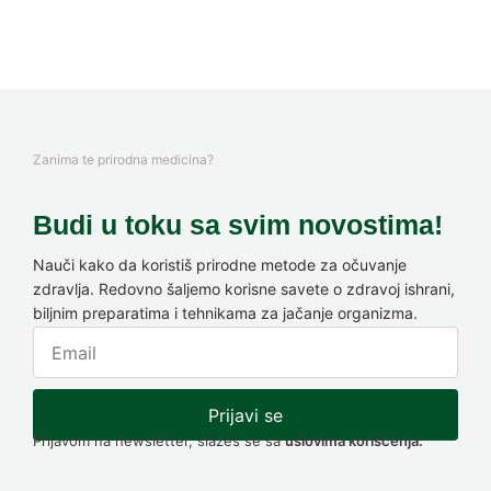
Zanima te prirodna medicina?
Budi u toku sa svim novostima!
Nauči kako da koristiš prirodne metode za očuvanje
zdravlja. Redovno šaljemo korisne savete o zdravoj ishrani,
biljnim preparatima i tehnikama za jačanje organizma.
Prijavi se
Prijavom na newsletter, slažeš se sa
uslovima korišćenja.