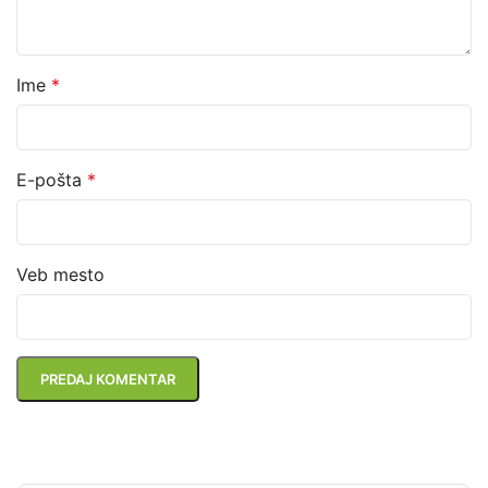
Ime
*
E-pošta
*
Veb mesto