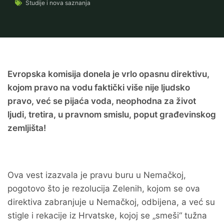
Studije i nova saznanja
Evropska komisija donela je vrlo opasnu direktivu,
kojom pravo na vodu faktički više nije ljudsko
pravo, već se pijaća voda, neophodna za život
ljudi, tretira, u pravnom smislu, poput građevinskog
zemljišta!
Ova vest izazvala je pravu buru u Nemačkoj,
pogotovo što je rezolucija Zelenih, kojom se ova
direktiva zabranjuje u Nemačkoj, odbijena, a već su
stigle i rekacije iz Hrvatske, kojoj se „smeši“ tužna