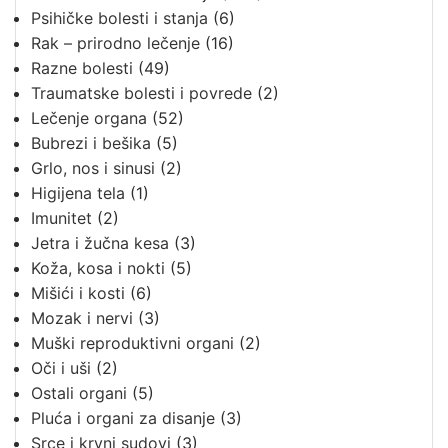
Psihičke bolesti i stanja
(6)
Rak – prirodno lečenje
(16)
Razne bolesti
(49)
Traumatske bolesti i povrede
(2)
Lečenje organa
(52)
Bubrezi i bešika
(5)
Grlo, nos i sinusi
(2)
Higijena tela
(1)
Imunitet
(2)
Jetra i žučna kesa
(3)
Koža, kosa i nokti
(5)
Mišići i kosti
(6)
Mozak i nervi
(3)
Muški reproduktivni organi
(2)
Oči i uši
(2)
Ostali organi
(5)
Pluća i organi za disanje
(3)
Srce i krvni sudovi
(3)