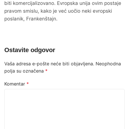
biti komercijalizovano. Evropska unija ovim postaje
pravom smislu, kako je već uočio neki evropski
poslanik, Frankenštajn.
Ostavite odgovor
Vaša adresa e-pošte neće biti objavljena.
Neophodna
polja su označena
*
Komentar
*