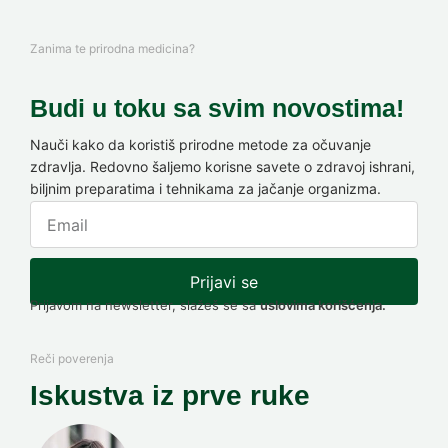
Zanima te prirodna medicina?
Budi u toku sa svim novostima!
Nauči kako da koristiš prirodne metode za očuvanje
zdravlja. Redovno šaljemo korisne savete o zdravoj ishrani,
biljnim preparatima i tehnikama za jačanje organizma.
Prijavi se
Prijavom na newsletter, slažeš se sa
uslovima korišćenja.
Reči poverenja
Iskustva iz prve ruke