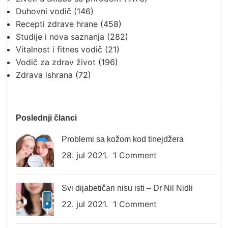
Duhovni vodič
(146)
Recepti zdrave hrane
(458)
Studije i nova saznanja
(282)
Vitalnost i fitnes vodič
(21)
Vodič za zdrav život
(196)
Zdrava ishrana
(72)
Poslednji članci
Problemi sa kožom kod tinejdžera
28. jul 2021.
1 Comment
Svi dijabetičari nisu isti – Dr Nil Nidli
22. jul 2021.
1 Comment