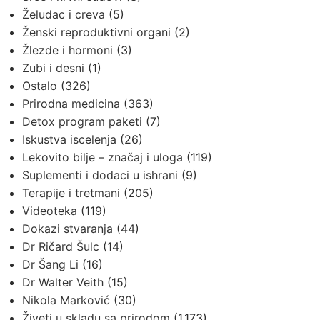
Želudac i creva
(5)
Ženski reproduktivni organi
(2)
Žlezde i hormoni
(3)
Zubi i desni
(1)
Ostalo
(326)
Prirodna medicina
(363)
Detox program paketi
(7)
Iskustva iscelenja
(26)
Lekovito bilje – značaj i uloga
(119)
Suplementi i dodaci u ishrani
(9)
Terapije i tretmani
(205)
Videoteka
(119)
Dokazi stvaranja
(44)
Dr Ričard Šulc
(14)
Dr Šang Li
(16)
Dr Walter Veith
(15)
Nikola Marković
(30)
Živeti u skladu sa prirodom
(1.173)