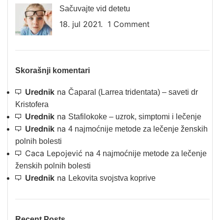
Sačuvajte vid detetu
18. jul 2021.
1 Comment
Skorašnji komentari
Urednik
na
Čaparal (Larrea tridentata) – saveti dr
Kristofera
Urednik
na
Stafilokoke – uzrok, simptomi i lečenje
Urednik
na
4 najmoćnije metode za lečenje ženskih
polnih bolesti
Caca Lepojević
na
4 najmoćnije metode za lečenje
ženskih polnih bolesti
Urednik
na
Lekovita svojstva koprive
Recent Posts