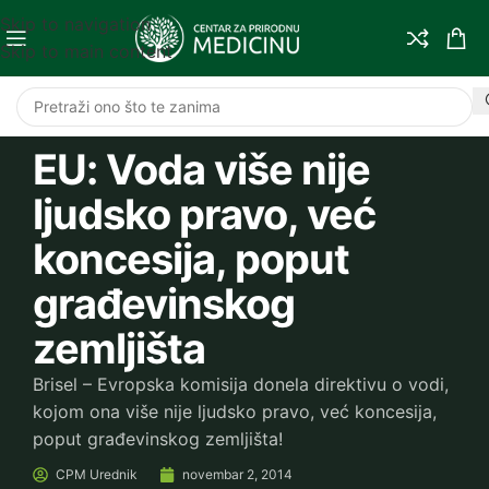
Skip to navigation
Skip to main content
EU: Voda više nije
ljudsko pravo, već
koncesija, poput
građevinskog
zemljišta
Brisel – Evropska komisija donela direktivu o vodi,
kojom ona više nije ljudsko pravo, već koncesija,
poput građevinskog zemljišta!
CPM
Urednik
novembar 2, 2014