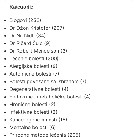
Kategorije
Blogovi
(253)
Dr Džon Kristofer
(207)
Dr Nil Nidli
(34)
Dr Ričard Šulc
(9)
Dr Robert Mendelson
(3)
Lečenje bolesti
(300)
Alergijske bolesti
(9)
Autoimune bolesti
(7)
Bolesti povezane sa ishranom
(7)
Degenerativne bolesti
(4)
Endokrine i metaboličke bolesti
(4)
Hronične bolesti
(2)
Infektivne bolesti
(2)
Kancerogene bolesti
(16)
Mentalne bolesti
(6)
Prirodne metode lečenja
(205)