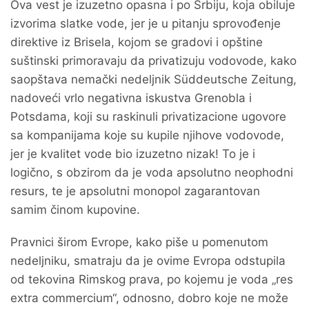
Ova vest je izuzetno opasna i po Srbiju, koja obiluje
izvorima slatke vode, jer je u pitanju sprovođenje
direktive iz Brisela, kojom se gradovi i opštine
suštinski primoravaju da privatizuju vodovode, kako
saopštava nemački nedeljnik Süddeutsche Zeitung,
nadoveći vrlo negativna iskustva Grenobla i
Potsdama, koji su raskinuli privatizacione ugovore
sa kompanijama koje su kupile njihove vodovode,
jer je kvalitet vode bio izuzetno nizak! To je i
logično, s obzirom da je voda apsolutno neophodni
resurs, te je apsolutni monopol zagarantovan
samim činom kupovine.
Pravnici širom Evrope, kako piše u pomenutom
nedeljniku, smatraju da je ovime Evropa odstupila
od tekovina Rimskog prava, po kojemu je voda „res
extra commercium“, odnosno, dobro koje ne može