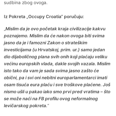
sudbina zbog ovoga.
Iz Pokreta „Occupy Croatia“ poručuju:
„
Mislim da je ovo početak kraja civilizacije kakvu
poznajemo. Mislim da će nakon ovoga biti svima
jasno da je i famozni Zakon o strateškim
investicijama (u Hrvatskoj, prim. ur.) samo jedan
dio dijaboličnog plana svih onih koji plaćaju veliku
većinu europskih vlada, dakle svojih vazala. Mislim
isto tako da vam je sada svima jasno zašto će
obični, pa i svi oni nebitni europarlamentarci imati
osam tisuća eura plaću i sve troškove plaćene. Još
nismo ušli u pakao iako smo prvi pred vratima – što
se može naći na FB profilu ovog neformalnog
levičarskog pokreta.
“