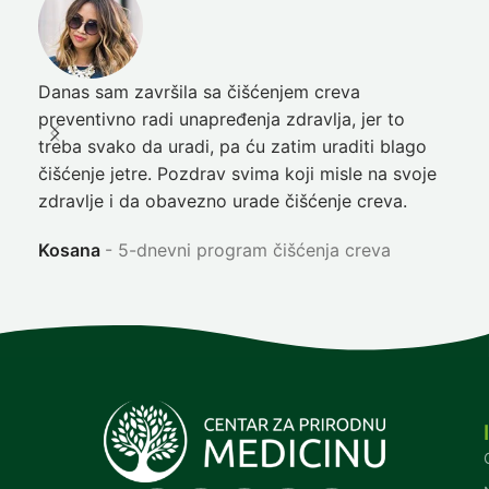
Danas sam završila sa čišćenjem creva
Pre
preventivno radi unapređenja zdravlja, jer to
poč
treba svako da uradi, pa ću zatim uraditi blago
nep
čišćenje jetre. Pozdrav svima koji misle na svoje
sja
zdravlje i da obavezno urade čišćenje creva.
Ni
Kosana
5-dnevni program čišćenja creva