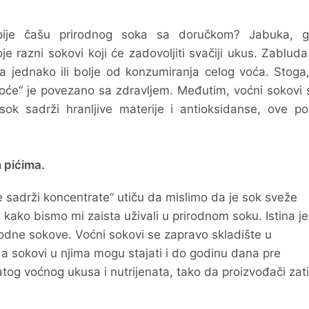
pije čašu prirodnog soka sa doručkom? Jabuka, g
 razni sokovi koji će zadovoljiti svačiji ukus. Zabluda
a jednako ili bolje od konzumiranja celog voća. Stoga
voće“ je povezano sa zdravljem. Međutim, voćni sokovi
sok sadrži hranljive materije i antioksidanse, ove po
m pićima.
ne sadrži koncentrate“ utiču da mislimo da je sok sveže
 kako bismo mi zaista uživali u prirodnom soku. Istina je
odne sokove. Voćni sokovi se zapravo skladište u
k, a sokovi u njima mogu stajati i do godinu dana pre
tog voćnog ukusa i nutrijenata, tako da proizvođači zat