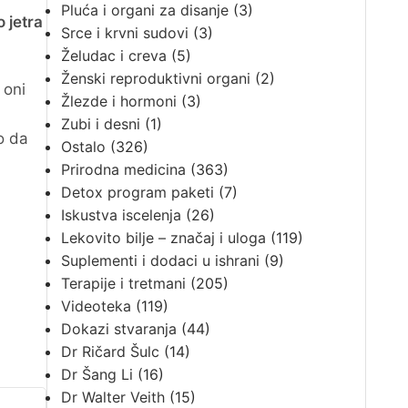
Pluća i organi za disanje
(3)
 jetra
Srce i krvni sudovi
(3)
Želudac i creva
(5)
Ženski reproduktivni organi
(2)
 oni
Žlezde i hormoni
(3)
u
Zubi i desni
(1)
mo da
Ostalo
(326)
Prirodna medicina
(363)
Detox program paketi
(7)
Iskustva iscelenja
(26)
Lekovito bilje – značaj i uloga
(119)
Suplementi i dodaci u ishrani
(9)
Terapije i tretmani
(205)
Videoteka
(119)
Dokazi stvaranja
(44)
Dr Ričard Šulc
(14)
Dr Šang Li
(16)
Dr Walter Veith
(15)