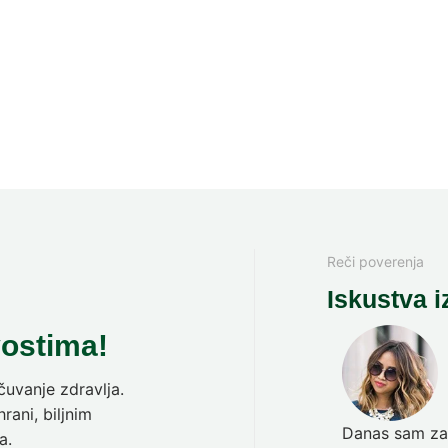
Reči poverenja
Iskustva i
vostima!
uvanje zdravlja.
rani, biljnim
Danas sam zav
a.