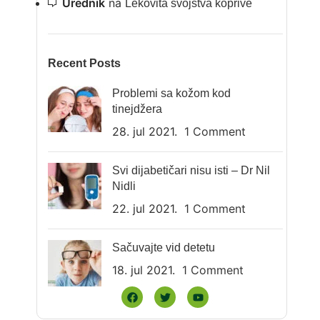
Urednik
na
Lekovita svojstva koprive
Recent Posts
Problemi sa kožom kod
tinejdžera
28. jul 2021.
1 Comment
Svi dijabetičari nisu isti – Dr Nil
Nidli
22. jul 2021.
1 Comment
Sačuvajte vid detetu
18. jul 2021.
1 Comment