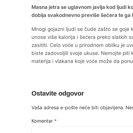
Masna jetra se uglavnom javlja kod ljudi ko
dobija svakodnevno previše šećera te ga l
Mnogi gojazni ljudi se čude zašto se goje 
unose više kalorija i šećera preko slatkih s
zasititi. Celo voće u prirodnom obliku je uv
biste zadovoljili svoje ukuse. Nemojte piti ka
materija i vlakana koje voće može da ponu
Ostavite odgovor
Vaša adresa e-pošte neće biti objavljena.
Ne
Komentar
*