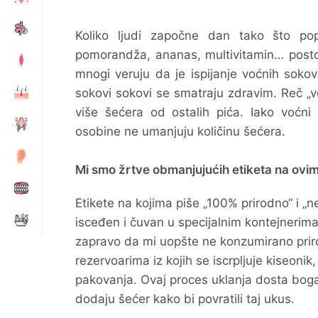
Koliko ljudi započne dan tako što po
pomorandža, ananas, multivitamin… postoje
mnogi veruju da je ispijanje voćnih sokov
sokovi sokovi se smatraju zdravim. Reč „
više šećera od ostalih pića. Iako voćni 
osobine ne umanjuju količinu šećera.
Mi smo žrtve obmanjujućih etiketa na ovi
Etikete na kojima piše „100% prirodno“ i „
isceđen i čuvan u specijalnim kontejnerima
zapravo da mi uopšte ne konzumirano prir
rezervoarima iz kojih se iscrpljuje kiseoni
pakovanja. Ovaj proces uklanja dosta boga
dodaju šećer kako bi povratili taj ukus.