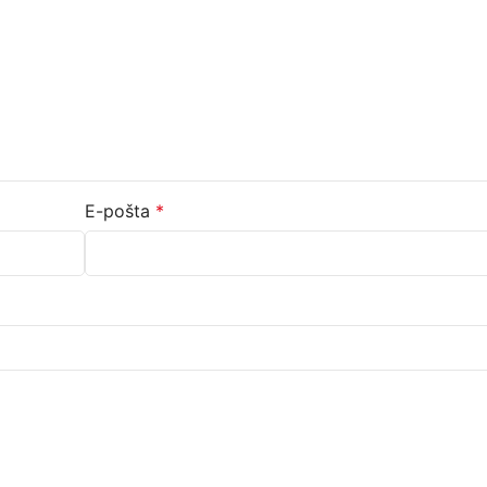
E-pošta
*