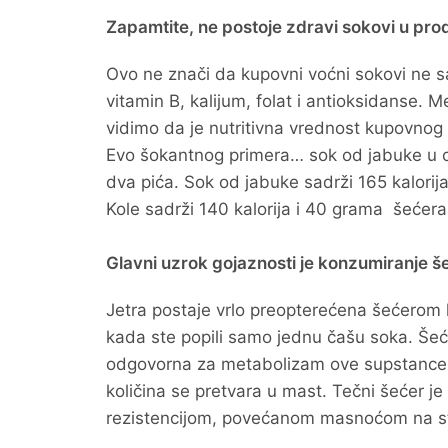
Zapamtite, ne postoje zdravi sokovi u pro
Ovo ne znači da kupovni voćni sokovi ne s
vitamin B, kalijum, folat i antioksidanse
vidimo da je nutritivna vrednost kupovnog s
Evo šokantnog primera… sok od jabuke u 
dva pića. Sok od jabuke sadrži 165 kalorij
Kole sadrži 140 kalorija i 40 grama šećera 
Glavni uzrok gojaznosti je konzumiranje še
Jetra postaje vrlo preopterećena šećerom k
kada ste popili samo jednu čašu soka. Šećer
odgovorna za metabolizam ove supstance. 
količina se pretvara u mast. Tečni šećer je
rezistencijom, povećanom masnoćom na sto