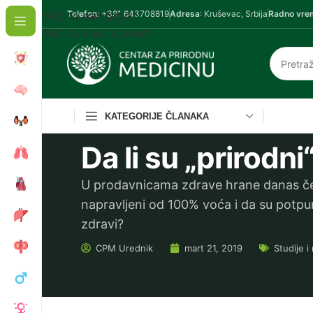
Skip to navigation
Telefon
: +381 643708819
Adresa
: Kruševac, Srbija
Radno vre
Skip to main content
KATEGORIJE ČLANAKA
Da li su „prirodn
U prodavnicama zdrave hrane danas če
napravljeni od 100% voća i da su potpuno 
zdravi?
CPM
Urednik
mart 21, 2019
Studije i