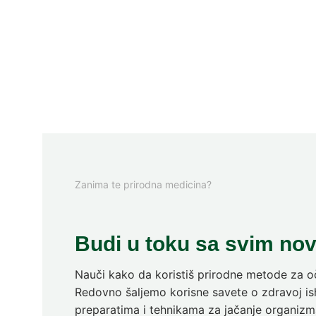
Zanima te prirodna medicina?
Budi u toku sa svim no
Nauči kako da koristiš prirodne metode za oč
Redovno šaljemo korisne savete o zdravoj ish
preparatima i tehnikama za jačanje organizm