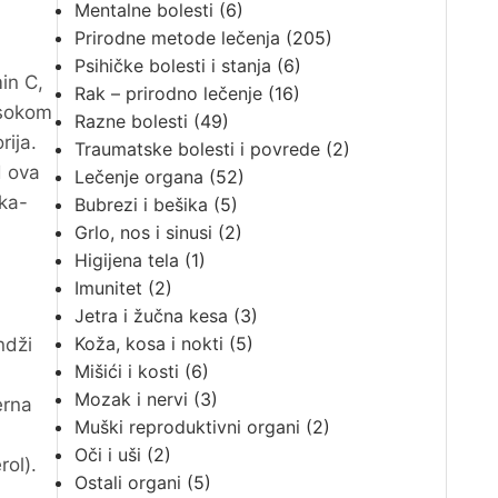
Mentalne bolesti
(6)
Prirodne metode lečenja
(205)
Psihičke bolesti i stanja
(6)
in C,
Rak – prirodno lečenje
(16)
 sokom
Razne bolesti
(49)
rija.
Traumatske bolesti i povrede
(2)
d ova
Lečenje organa
(52)
oka-
Bubrezi i bešika
(5)
Grlo, nos i sinusi
(2)
Higijena tela
(1)
Imunitet
(2)
Jetra i žučna kesa
(3)
Koža, kosa i nokti
(5)
ndži
Mišići i kosti
(6)
Mozak i nervi
(3)
erna
Muški reproduktivni organi
(2)
Oči i uši
(2)
ol).
Ostali organi
(5)