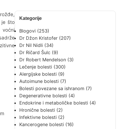
rožđe,
Kategorije
 je što
, voćni
Blogovi
(253)
 sadrže
Dr Džon Kristofer
(207)
Dr Nil Nidli
(34)
zitivne
Dr Ričard Šulc
(9)
Dr Robert Mendelson
(3)
Lečenje bolesti
(300)
Alergijske bolesti
(9)
Autoimune bolesti
(7)
Bolesti povezane sa ishranom
(7)
Degenerativne bolesti
(4)
Endokrine i metaboličke bolesti
(4)
Hronične bolesti
(2)
im
Infektivne bolesti
(2)
Kancerogene bolesti
(16)