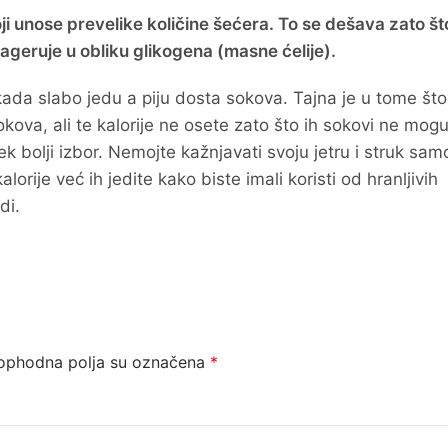
ji unose prevelike količine šećera. To se dešava zato što
ageruje u obliku glikogena (masne ćelije).
kada slabo jedu a piju dosta sokova. Tajna je u tome što
okova, ali te kalorije ne osete zato što ih sokovi ne mog
ek bolji izbor. Nemojte kažnjavati svoju jetru i struk sa
lorije već ih jedite kako biste imali koristi od hranljivih
di.
ophodna polja su označena
*