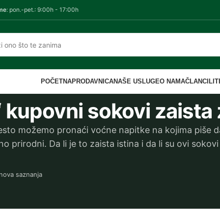
me
: pon.-pet.: 9:00h - 17:00h
POČETNA
PRODAVNICA
NAŠE USLUGE
O NAMA
ČLANCI
LI
i“ kupovni sokovi zaista
sto možemo pronaći voćne napitke na kojima piše d
prirodni. Da li je to zaista istina i da li su ovi sokovi
 nova saznanja