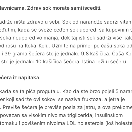
davnicama. Zdrav sok morate sami iscediti.
adrže ništa zdravo u sebi. Sok od narandže sadrži vitam
. Međutim, kada se sveže ceđen sok uporedi sa kupovnim
oka neuporedivo manja, dok taj isti sok sadrži više kalo
odnosu na Koka-Kolu. Uzmite na primer po čašu soka o
a i 39 grama šećera što je jednako 9,8 kašičica. Čaša K
što je jednako 10 kašičica šećera. Istina leži u šećeru.
ćera iz napitaka.
ada se ta pića progutaju. Kao da ste brzo pojeli 5 nara
 koji sadrže ovi sokovi se naziva fruktoza, a jetra je
Previše šećera je previše posla za jetru, a ova prekom
 povezan sa visokim nivoima triglicerida, insulinskom
maku i povišenim nivoima LDL holesterola (loš holester