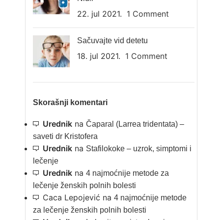
22. jul 2021.
1 Comment
Sačuvajte vid detetu
18. jul 2021.
1 Comment
Skorašnji komentari
Urednik
na
Čaparal (Larrea tridentata) –
saveti dr Kristofera
Urednik
na
Stafilokoke – uzrok, simptomi i
lečenje
Urednik
na
4 najmoćnije metode za
lečenje ženskih polnih bolesti
Caca Lepojević
na
4 najmoćnije metode
za lečenje ženskih polnih bolesti