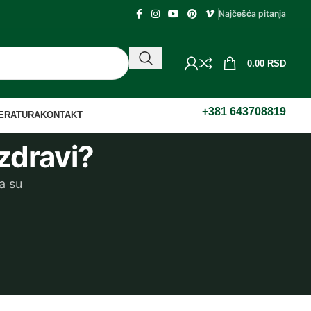
Najčešća pitanja
0.00
RSD
+381 643708819
TERATURA
KONTAKT
 zdravi?
a su