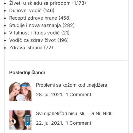
Živeti u skladu sa prirodom
(1.173)
Duhovni vodič
(146)
Recepti zdrave hrane
(458)
Studije i nova saznanja
(282)
Vitalnost i fitnes vodič
(21)
Vodič za zdrav život
(196)
Zdrava ishrana
(72)
Poslednji članci
Problemi sa kožom kod tinejdžera
28. jul 2021.
1 Comment
Svi dijabetičari nisu isti – Dr Nil Nidli
22. jul 2021.
1 Comment