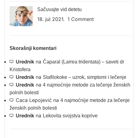
Sačuvajte vid detetu
18. jul 2021.
1 Comment
Skorašnji komentari
Urednik
na
Čaparal (Larrea tridentata) – saveti dr
Kristofera
Urednik
na
Stafilokoke – uzrok, simptomi i lečenje
Urednik
na
4 najmoćnije metode za lečenje ženskih
polnih bolesti
Caca Lepojević
na
4 najmoćnije metode za lečenje
ženskih polnih bolesti
Urednik
na
Lekovita svojstva koprive