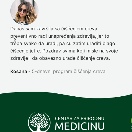
Danas sam završila sa čišćenjem creva
Pre
preventivno radi unapređenja zdravlja, jer to
poč
treba svako da uradi, pa ću zatim uraditi blago
nep
čišćenje jetre. Pozdrav svima koji misle na svoje
sja
zdravlje i da obavezno urade čišćenje creva.
Ni
Kosana
5-dnevni program čišćenja creva