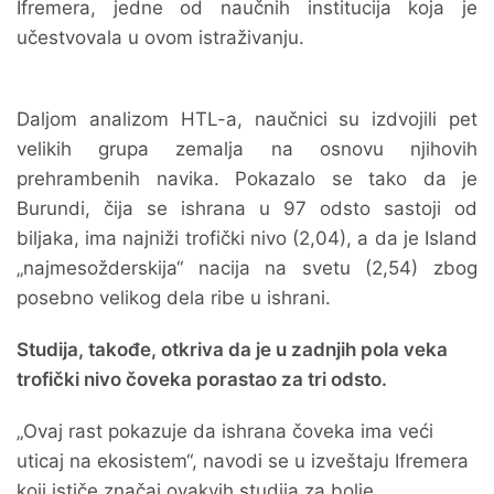
Ifremera, jedne od naučnih institucija koja je
učestvovala u ovom istraživanju.
Daljom analizom HTL-a, naučnici su izdvojili pet
velikih grupa zemalja na osnovu njihovih
prehrambenih navika. Pokazalo se tako da je
Burundi, čija se ishrana u 97 odsto sastoji od
biljaka, ima najniži trofički nivo (2,04), a da je Island
„najmesožderskija“ nacija na svetu (2,54) zbog
posebno velikog dela ribe u ishrani.
Studija, takođe, otkriva da je u zadnjih pola veka
trofički nivo čoveka porastao za tri odsto.
„Ovaj rast pokazuje da ishrana čoveka ima veći
uticaj na ekosistem“, navodi se u izveštaju Ifremera
koji ističe značaj ovakvih studija za bolje