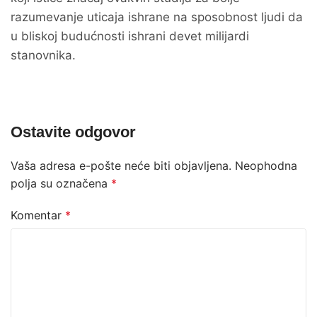
razumevanje uticaja ishrane na sposobnost ljudi da
u bliskoj budućnosti ishrani devet milijardi
stanovnika.
Ostavite odgovor
Vaša adresa e-pošte neće biti objavljena.
Neophodna
polja su označena
*
Komentar
*