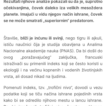
Rezultati njihove analize pokazali su da je, suprotno
očekivanjima, čovek daleko iza velikih mesoždera
planete. Imajući u vidu njegov način ishrane, čovek
se ne može smatrati „superiornim“ predatorom.
Štaviše,
bliži je inćunu ili svinji
, nego tigru ili ajkuli,
ističu naučnici čija je studija obavljena u Analima
Nacionalne akademije nauka (PNAS). Da bi došli do
ovog „poražavajućeg“ zaključka, francuski
istraživači su primenili indeks koji se često koristi u
ekologiji i na većinu kopnenih i vodenih životinjskih
vrsta, ali dosad nikad na ljudima.
Pomenuti indeks, tzv. „trofični nivo“, dovodi u vezu
podatke koji se tiču načina ishrane pojedinih vrsta
kako bi se odredilo njihovo mestu u lancu ishrane.