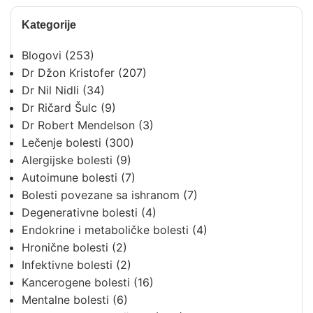
Kategorije
Blogovi
(253)
Dr Džon Kristofer
(207)
Dr Nil Nidli
(34)
Dr Ričard Šulc
(9)
Dr Robert Mendelson
(3)
Lečenje bolesti
(300)
Alergijske bolesti
(9)
Autoimune bolesti
(7)
Bolesti povezane sa ishranom
(7)
Degenerativne bolesti
(4)
Endokrine i metaboličke bolesti
(4)
Hronične bolesti
(2)
Infektivne bolesti
(2)
Kancerogene bolesti
(16)
Mentalne bolesti
(6)