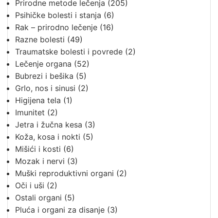
Prirodne metode lečenja
(205)
Psihičke bolesti i stanja
(6)
Rak – prirodno lečenje
(16)
Razne bolesti
(49)
Traumatske bolesti i povrede
(2)
Lečenje organa
(52)
Bubrezi i bešika
(5)
Grlo, nos i sinusi
(2)
Higijena tela
(1)
Imunitet
(2)
Jetra i žučna kesa
(3)
Koža, kosa i nokti
(5)
Mišići i kosti
(6)
Mozak i nervi
(3)
Muški reproduktivni organi
(2)
Oči i uši
(2)
Ostali organi
(5)
Pluća i organi za disanje
(3)