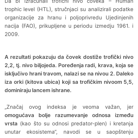
Da bi izračunali trofični nivo čoveka – Human
trophic level (HTL), stručnjaci su analizirali podatke
organizacije za hranu i poljoprivredu Ujedinjenih
nacija (FAO), prikupljene u periodu izmedju 1961. i
2009.
A rezultati pokazuju da čovek dostiže trofički nivo
2,2, tj. nivo biljojeda. Poređenja radi, krava, koja se
isključivo hrani travom, nalazi se na nivou 2. Daleko
iza orki (kitova ubica) koji sa trofičkim nivoom 5,5,
dominiraju lancem ishrane.
„Značaj ovog indeksa je veoma važan, jer
omogućava bolje razumevanje odnosa između
vrsta
(kao što su odnosi predator-plen) i kretanja
unutar ekosistema“, navodi se u saopštenju