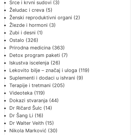
Srce i krvni sudovi
(3)
Želudac i creva
(5)
Ženski reproduktivni organi
(2)
Žlezde i hormoni
(3)
Zubi i desni
(1)
Ostalo
(326)
Prirodna medicina
(363)
Detox program paketi
(7)
Iskustva iscelenja
(26)
Lekovito bilje – značaj i uloga
(119)
Suplementi i dodaci u ishrani
(9)
Terapije i tretmani
(205)
Videoteka
(119)
Dokazi stvaranja
(44)
Dr Ričard Šulc
(14)
Dr Šang Li
(16)
Dr Walter Veith
(15)
Nikola Marković
(30)