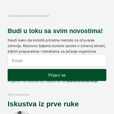
Zanima te prirodna medicina?
Budi u toku sa svim novostima!
Nauči kako da koristiš prirodne metode za očuvanje
zdravlja. Redovno šaljemo korisne savete o zdravoj ishrani,
biljnim preparatima i tehnikama za jačanje organizma.
Prijavi se
Prijavom na newsletter, slažeš se sa
uslovima korišćenja.
Reči poverenja
Iskustva iz prve ruke