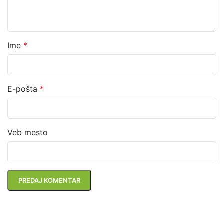
Ime
*
E-pošta
*
Veb mesto