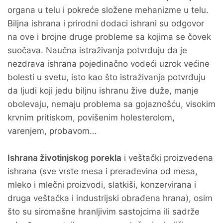
organa u telu i pokreće složene mehanizme u telu.
Biljna ishrana i prirodni dodaci ishrani su odgovor
na ove i brojne druge probleme sa kojima se čovek
suočava. Naučna istraživanja potvrđuju da je
nezdrava ishrana pojedinačno vodeći uzrok većine
bolesti u svetu, isto kao što istraživanja potvrđuju
da ljudi koji jedu biljnu ishranu žive duže, manje
obolevaju, nemaju problema sa gojaznošću, visokim
krvnim pritiskom, povišenim holesterolom,
varenjem, probavom…
Ishrana životinjskog porekla
i veštački proizvedena
ishrana (sve vrste mesa i prerađevina od mesa,
mleko i mlečni proizvodi, slatkiši, konzervirana i
druga veštačka i industrijski obrađena hrana), osim
što su siromašne hranljivim sastojcima ili sadrže