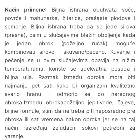
Način primene
: Biljna ishrana obuhvata voće,
povrće i mahunarke, žitarice, orašaste plodove i
semenje. Biljna ishrana treba da se jede sirova
(presna), osim u slučajevima blažih oboljenja kada
je jedan obrok (poželjno ručak) moguće
kombinovati sirovo i skuvano/pečeno. Kuvanje i
pečenje se u ovim slučajevima obavlja na nižim
temperaturama, koriste se adekvatna posuda i
biljna ulja. Razmak između obroka mora biti
najmanje pet sati kako bi organizam kvalitetno
svario hranu i odmorio se do narednog
obroka.Između obrokapoželjno jepitivode, čajeve,
biljne formule, stim da ne treba piti neposredno pre
obroka ili sat vremena nakon obroka jer se na taj
način razređuju želudačni sokovi potrebni za
varenje.