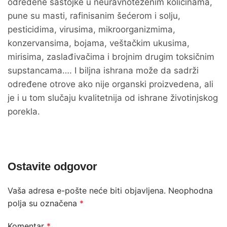
određene sastojke u neuravnoteženim količinama,
pune su masti, rafinisanim šećerom i solju,
pesticidima, virusima, mikroorganizmima,
konzervansima, bojama, veštačkim ukusima,
mirisima, zaslađivačima i brojnim drugim toksičnim
supstancama…. I biljna ishrana može da sadrži
određene otrove ako nije organski proizvedena, ali
je i u tom slučaju kvalitetnija od ishrane životinjskog
porekla.
Ostavite odgovor
Vaša adresa e-pošte neće biti objavljena.
Neophodna
polja su označena
*
Komentar
*