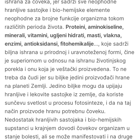
ishrana za čoveka, jer sadrži sve neophodne
hranljive sastojke i bio-hemijske elemente
neophodne za brojne funkcije organizma tokom
različitih perioda života.
Proteini, aminokiseline,
minerali, vitamini, ugljeni hidrati, masti, vlakna,
enzimi, antioksidansi, fitohemikalije
…, koje sadrži
biljna ishrana u prirodnoj i uravnoteženoj formi, čine
je superiornom u odnosu na ishranu životinjskog
porekla i onu koja je veštački proizvedena. To ne
treba da čudi jer su biljke jedini proizvođači hrane
na planeti Zemlji. Jedino biljke mogu da upijaju
hranljive i lekovite sastojke iz zemlje, da koriste
sunčevu svetlost u procesu fotosinteze, i da na taj
način proizvode hranu potrebnu čoveku.
Nedostatak hranljivih sastojaka i bio-hemijskih
supstanci u krajnjem dovodi čovekov organizam u
stanje bolesti, ali se može manifestovati i na druge