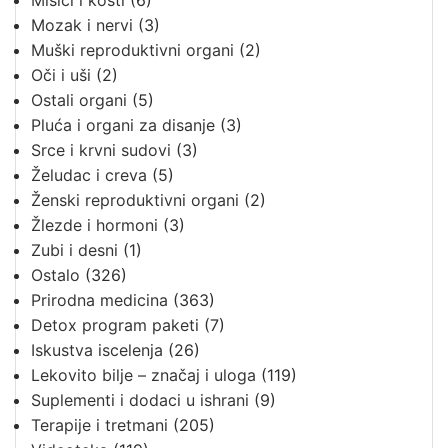
Mišići i kosti
(6)
Mozak i nervi
(3)
Muški reproduktivni organi
(2)
Oči i uši
(2)
Ostali organi
(5)
Pluća i organi za disanje
(3)
Srce i krvni sudovi
(3)
Želudac i creva
(5)
Ženski reproduktivni organi
(2)
Žlezde i hormoni
(3)
Zubi i desni
(1)
Ostalo
(326)
Prirodna medicina
(363)
Detox program paketi
(7)
Iskustva iscelenja
(26)
Lekovito bilje – značaj i uloga
(119)
Suplementi i dodaci u ishrani
(9)
Terapije i tretmani
(205)