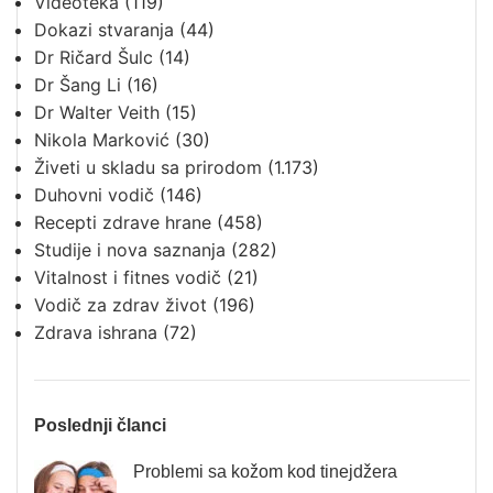
Videoteka
(119)
Dokazi stvaranja
(44)
Dr Ričard Šulc
(14)
Dr Šang Li
(16)
Dr Walter Veith
(15)
Nikola Marković
(30)
Živeti u skladu sa prirodom
(1.173)
Duhovni vodič
(146)
Recepti zdrave hrane
(458)
Studije i nova saznanja
(282)
Vitalnost i fitnes vodič
(21)
Vodič za zdrav život
(196)
Zdrava ishrana
(72)
Poslednji članci
Problemi sa kožom kod tinejdžera