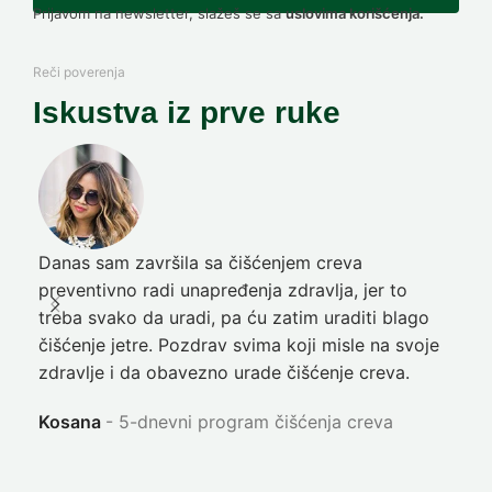
Prijavom na newsletter, slažeš se sa
uslovima korišćenja.
Reči poverenja
Iskustva iz prve ruke
Danas sam završila sa čišćenjem creva
Pre
preventivno radi unapređenja zdravlja, jer to
poč
treba svako da uradi, pa ću zatim uraditi blago
nep
čišćenje jetre. Pozdrav svima koji misle na svoje
sja
zdravlje i da obavezno urade čišćenje creva.
Ni
Kosana
5-dnevni program čišćenja creva