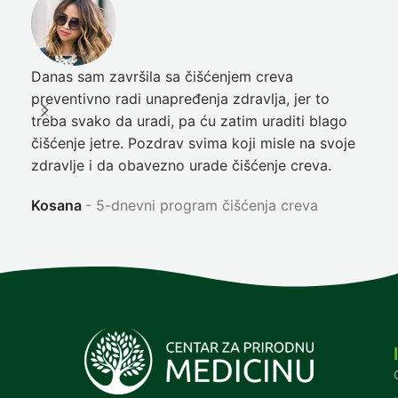
Danas sam završila sa čišćenjem creva
Pre
preventivno radi unapređenja zdravlja, jer to
poč
treba svako da uradi, pa ću zatim uraditi blago
nep
čišćenje jetre. Pozdrav svima koji misle na svoje
sja
zdravlje i da obavezno urade čišćenje creva.
Ni
Kosana
5-dnevni program čišćenja creva