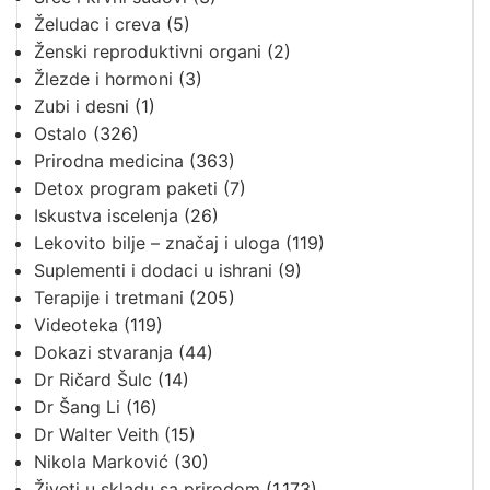
Želudac i creva
(5)
Ženski reproduktivni organi
(2)
Žlezde i hormoni
(3)
Zubi i desni
(1)
Ostalo
(326)
Prirodna medicina
(363)
Detox program paketi
(7)
Iskustva iscelenja
(26)
Lekovito bilje – značaj i uloga
(119)
Suplementi i dodaci u ishrani
(9)
Terapije i tretmani
(205)
Videoteka
(119)
Dokazi stvaranja
(44)
Dr Ričard Šulc
(14)
Dr Šang Li
(16)
Dr Walter Veith
(15)
Nikola Marković
(30)
Živeti u skladu sa prirodom
(1.173)