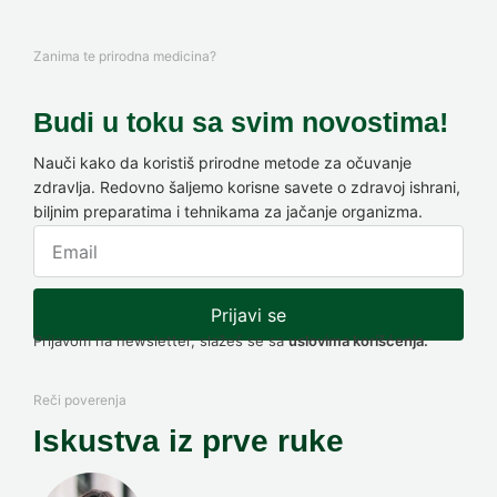
Zanima te prirodna medicina?
Budi u toku sa svim novostima!
Nauči kako da koristiš prirodne metode za očuvanje
zdravlja. Redovno šaljemo korisne savete o zdravoj ishrani,
biljnim preparatima i tehnikama za jačanje organizma.
Prijavi se
Prijavom na newsletter, slažeš se sa
uslovima korišćenja.
Reči poverenja
Iskustva iz prve ruke