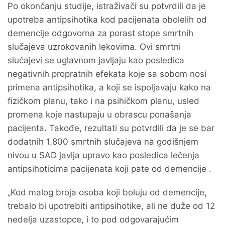
Po okončanju studije, istraživači su potvrdili da je
upotreba antipsihotika kod pacijenata obolelih od
demencije odgovorna za porast stope smrtnih
slučajeva uzrokovanih lekovima. Ovi smrtni
slučajevi se uglavnom javljaju kao posledica
negativnih propratnih efekata koje sa sobom nosi
primena antipsihotika, a koji se ispoljavaju kako na
fizičkom planu, tako i na psihičkom planu, usled
promena koje nastupaju u obrascu ponašanja
pacijenta. Takođe, rezultati su potvrdili da je se bar
dodatnih 1.800 smrtnih slučajeva na godišnjem
nivou u SAD javlja upravo kao posledica lečenja
antipsihoticima pacijenata koji pate od demencije .
„Kod malog broja osoba koji boluju od demencije,
trebalo bi upotrebiti antipsihotike, ali ne duže od 12
nedelja uzastopce, i to pod odgovarajućim