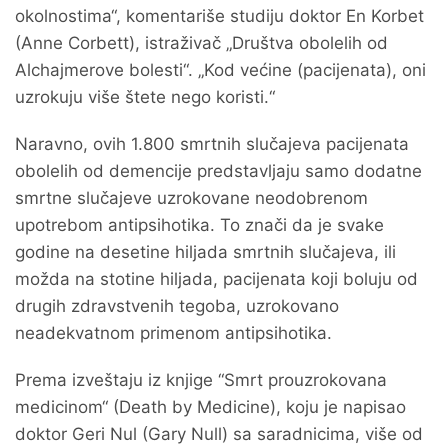
okolnostima“, komentariše studiju doktor En Korbet
(Anne Corbett), istraživač „Društva obolelih od
Alchajmerove bolesti“. „Kod većine (pacijenata), oni
uzrokuju više štete nego koristi.“
Naravno, ovih 1.800 smrtnih slučajeva pacijenata
obolelih od demencije predstavljaju samo dodatne
smrtne slučajeve uzrokovane neodobrenom
upotrebom antipsihotika. To znači da je svake
godine na desetine hiljada smrtnih slučajeva, ili
možda na stotine hiljada, pacijenata koji boluju od
drugih zdravstvenih tegoba, uzrokovano
neadekvatnom primenom antipsihotika.
Prema izveštaju iz knjige “Smrt prouzrokovana
medicinom“ (Death by Medicine), koju je napisao
doktor Geri Nul (Gary Null) sa saradnicima, više od