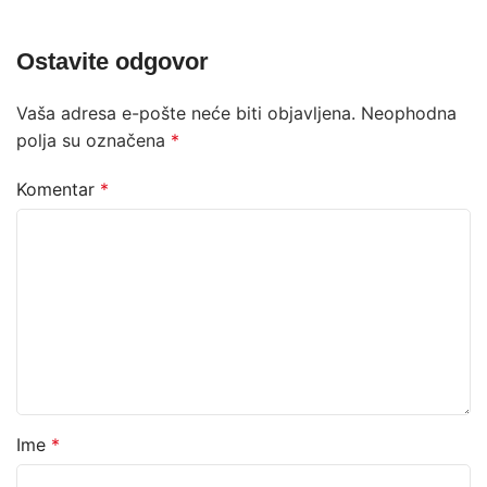
Ostavite odgovor
Vaša adresa e-pošte neće biti objavljena.
Neophodna
polja su označena
*
Komentar
*
Ime
*