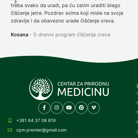
treba svako da uradi, pa ću zatim uraditi blago
nep
čišćenje jetre. Pozdrav svima koji misle na svoje
sja
zdravlje i da obavezno urade čišćenje creva.
Ni
Kosana
5-dnevni program čišćenja creva
+381 64 37 08 819
cpm.premier@gmail.com