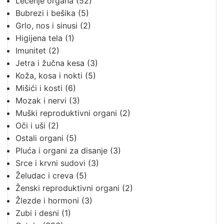
Lečenje organa
(52)
Bubrezi i bešika
(5)
Grlo, nos i sinusi
(2)
Higijena tela
(1)
Imunitet
(2)
Jetra i žučna kesa
(3)
Koža, kosa i nokti
(5)
Mišići i kosti
(6)
Mozak i nervi
(3)
Muški reproduktivni organi
(2)
Oči i uši
(2)
Ostali organi
(5)
Pluća i organi za disanje
(3)
Srce i krvni sudovi
(3)
Želudac i creva
(5)
Ženski reproduktivni organi
(2)
Žlezde i hormoni
(3)
Zubi i desni
(1)