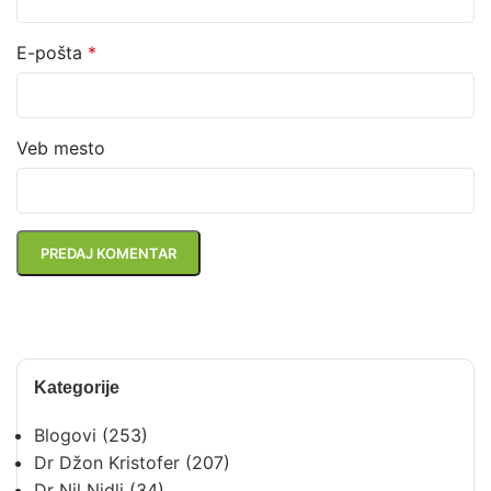
E-pošta
*
Veb mesto
Kategorije
Blogovi
(253)
Dr Džon Kristofer
(207)
Dr Nil Nidli
(34)