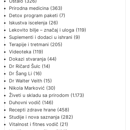
Ostalo
(326)
Prirodna medicina
(363)
Detox program paketi
(7)
Iskustva iscelenja
(26)
Lekovito bilje – značaj i uloga
(119)
Suplementi i dodaci u ishrani
(9)
Terapije i tretmani
(205)
Videoteka
(119)
Dokazi stvaranja
(44)
Dr Ričard Šulc
(14)
Dr Šang Li
(16)
Dr Walter Veith
(15)
Nikola Marković
(30)
Živeti u skladu sa prirodom
(1.173)
Duhovni vodič
(146)
Recepti zdrave hrane
(458)
Studije i nova saznanja
(282)
Vitalnost i fitnes vodič
(21)