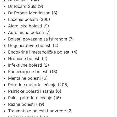
Dr Ričard Šulc
(9)
Dr Robert Mendelson
(3)
Lečenje bolesti
(300)
Alergijske bolesti
(9)
Autoimune bolesti
(7)
Bolesti povezane sa ishranom
(7)
Degenerativne bolesti
(4)
Endokrine i metaboličke bolesti
(4)
Hronične bolesti
(2)
Infektivne bolesti
(2)
Kancerogene bolesti
(16)
Mentalne bolesti
(6)
Prirodne metode lečenja
(205)
Psihičke bolesti i stanja
(6)
Rak – prirodno lečenje
(16)
Razne bolesti
(49)
Traumatske bolesti i povrede
(2)