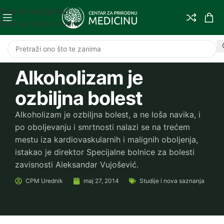
Skip to navigation
Skip to main content
Alkoholizam je
ozbiljna bolest
Alkoholizam je ozbiljna bolest, a ne loša navika, i
po oboljevanju i smrtnosti nalazi se na trećem
mestu iza kardiovaskularnih i malignih oboljenja,
istakao je direktor Specijalne bolnice za bolesti
zavisnosti Aleksandar Vujošević.
CPM
Urednik
maj 27, 2014
Studije i nova saznanja