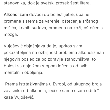
stanovnika, dok je svetski prosek šest litara.
Alkoholizam
dovodi do bolesti
jetre
, upalne
promene sistema za varenje, oštećenja srčanog
mišića, krvnih sudova, promena na koži, oštećenja
mozga.
Vujošević objašnjava da je, uprkos svim
pokazateljima na ozbiljnost problema alkoholizma i
njegovih posledica po zdravlje stanovništva, to
bolest sa najnižom stopom lečenja od svih
mentalnih oboljenja.
„Prema istrtaživanjima u Evropi, od ukupnog broja
zavisnika od alkohola, leči se samo osam odsto“,
kaže Vujošević.