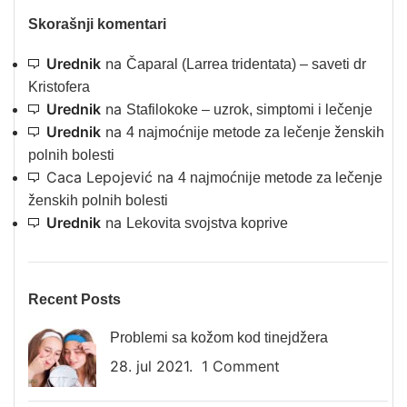
Skorašnji komentari
Urednik
na
Čaparal (Larrea tridentata) – saveti dr
Kristofera
Urednik
na
Stafilokoke – uzrok, simptomi i lečenje
Urednik
na
4 najmoćnije metode za lečenje ženskih
polnih bolesti
Caca Lepojević
na
4 najmoćnije metode za lečenje
ženskih polnih bolesti
Urednik
na
Lekovita svojstva koprive
Recent Posts
Problemi sa kožom kod tinejdžera
28. jul 2021.
1 Comment