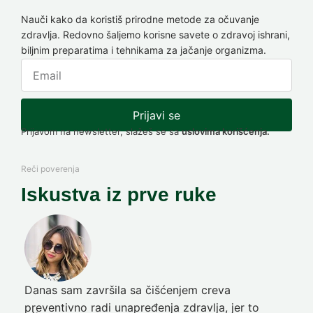
Nauči kako da koristiš prirodne metode za očuvanje
zdravlja. Redovno šaljemo korisne savete o zdravoj ishrani,
biljnim preparatima i tehnikama za jačanje organizma.
Prijavi se
Prijavom na newsletter, slažeš se sa
uslovima korišćenja.
Reči poverenja
Iskustva iz prve ruke
Danas sam završila sa čišćenjem creva
Pre
preventivno radi unapređenja zdravlja, jer to
poč