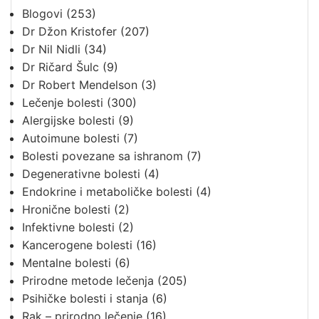
Blogovi
(253)
Dr Džon Kristofer
(207)
Dr Nil Nidli
(34)
Dr Ričard Šulc
(9)
Dr Robert Mendelson
(3)
Lečenje bolesti
(300)
Alergijske bolesti
(9)
Autoimune bolesti
(7)
Bolesti povezane sa ishranom
(7)
Degenerativne bolesti
(4)
Endokrine i metaboličke bolesti
(4)
Hronične bolesti
(2)
Infektivne bolesti
(2)
Kancerogene bolesti
(16)
Mentalne bolesti
(6)
Prirodne metode lečenja
(205)
Psihičke bolesti i stanja
(6)
Rak – prirodno lečenje
(16)