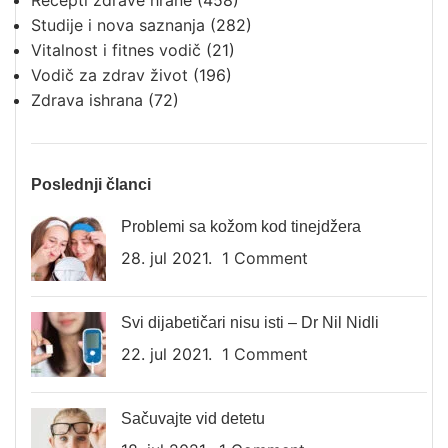
Recepti zdrave hrane
(458)
Studije i nova saznanja
(282)
Vitalnost i fitnes vodič
(21)
Vodič za zdrav život
(196)
Zdrava ishrana
(72)
Poslednji članci
Problemi sa kožom kod tinejdžera
28. jul 2021.
1 Comment
Svi dijabetičari nisu isti – Dr Nil Nidli
22. jul 2021.
1 Comment
Sačuvajte vid detetu