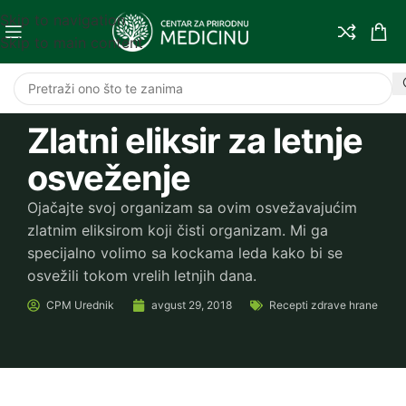
Skip to navigation
Skip to main content
Zlatni eliksir za letnje
osveženje
Ojačajte svoj organizam sa ovim osvežavajućim
zlatnim eliksirom koji čisti organizam. Mi ga
specijalno volimo sa kockama leda kako bi se
osvežili tokom vrelih letnjih dana.
CPM
Urednik
avgust 29, 2018
Recepti zdrave hrane