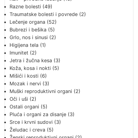
Razne bolesti
(49)
Traumatske bolesti i povrede
(2)
Lečenje organa
(52)
Bubrezi i bešika
(5)
Grlo, nos i sinusi
(2)
Higijena tela
(1)
Imunitet
(2)
Jetra i žučna kesa
(3)
Koža, kosa i nokti
(5)
Mišići i kosti
(6)
Mozak i nervi
(3)
Muški reproduktivni organi
(2)
Oči i uši
(2)
Ostali organi
(5)
Pluća i organi za disanje
(3)
Srce i krvni sudovi
(3)
Želudac i creva
(5)
Ženski reproduktivni organi
(2)