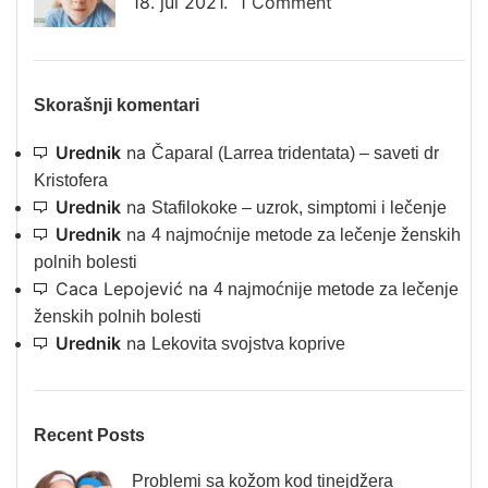
18. jul 2021.
1 Comment
Skorašnji komentari
Urednik
na
Čaparal (Larrea tridentata) – saveti dr
Kristofera
Urednik
na
Stafilokoke – uzrok, simptomi i lečenje
Urednik
na
4 najmoćnije metode za lečenje ženskih
polnih bolesti
Caca Lepojević
na
4 najmoćnije metode za lečenje
ženskih polnih bolesti
Urednik
na
Lekovita svojstva koprive
Recent Posts
Problemi sa kožom kod tinejdžera