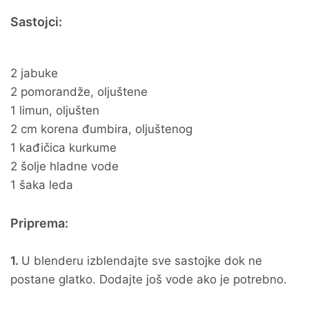
Sastojci:
2 jabuke
2 pomorandže, oljuštene
1 limun, oljušten
2 cm korena đumbira, oljuštenog
1 kađičica kurkume
2 šolje hladne vode
1 šaka leda
Priprema:
1.
U blenderu izblendajte sve sastojke dok ne
postane glatko. Dodajte još vode ako je potrebno.