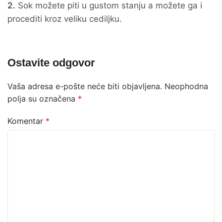
2.
Sok možete piti u gustom stanju a možete ga i
procediti kroz veliku cediljku.
Ostavite odgovor
Vaša adresa e-pošte neće biti objavljena.
Neophodna
polja su označena
*
Komentar
*