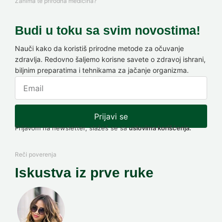
Zanima te prirodna medicina?
Budi u toku sa svim novostima!
Nauči kako da koristiš prirodne metode za očuvanje
zdravlja. Redovno šaljemo korisne savete o zdravoj ishrani,
biljnim preparatima i tehnikama za jačanje organizma.
Prijavi se
Prijavom na newsletter, slažeš se sa
uslovima korišćenja.
Reči poverenja
Iskustva iz prve ruke