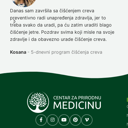
Danas sam završila sa čišćenjem creva
Pre
preventivno radi unapređenja zdravlja, jer to
poč
treba svako da uradi, pa ću zatim uraditi blago
nep
čišćenje jetre. Pozdrav svima koji misle na svoje
sja
zdravlje i da obavezno urade čišćenje creva.
Ni
Kosana
5-dnevni program čišćenja creva