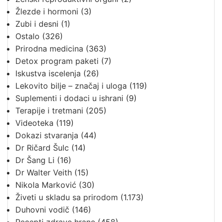
Žlezde i hormoni
(3)
Zubi i desni
(1)
Ostalo
(326)
Prirodna medicina
(363)
Detox program paketi
(7)
Iskustva iscelenja
(26)
Lekovito bilje – značaj i uloga
(119)
Suplementi i dodaci u ishrani
(9)
Terapije i tretmani
(205)
Videoteka
(119)
Dokazi stvaranja
(44)
Dr Ričard Šulc
(14)
Dr Šang Li
(16)
Dr Walter Veith
(15)
Nikola Marković
(30)
Živeti u skladu sa prirodom
(1.173)
Duhovni vodič
(146)