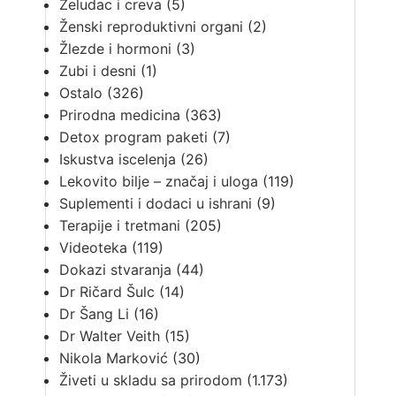
Želudac i creva
(5)
Ženski reproduktivni organi
(2)
Žlezde i hormoni
(3)
Zubi i desni
(1)
Ostalo
(326)
Prirodna medicina
(363)
Detox program paketi
(7)
Iskustva iscelenja
(26)
Lekovito bilje – značaj i uloga
(119)
Suplementi i dodaci u ishrani
(9)
Terapije i tretmani
(205)
Videoteka
(119)
Dokazi stvaranja
(44)
Dr Ričard Šulc
(14)
Dr Šang Li
(16)
Dr Walter Veith
(15)
Nikola Marković
(30)
Živeti u skladu sa prirodom
(1.173)