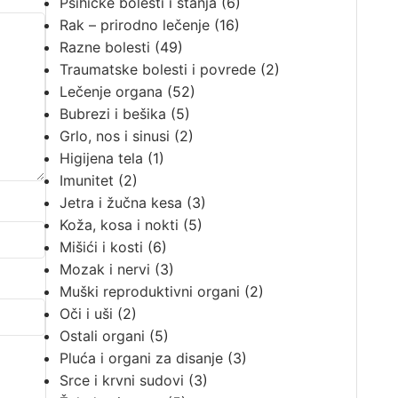
Psihičke bolesti i stanja
(6)
Rak – prirodno lečenje
(16)
Razne bolesti
(49)
Traumatske bolesti i povrede
(2)
Lečenje organa
(52)
Bubrezi i bešika
(5)
Grlo, nos i sinusi
(2)
Higijena tela
(1)
Imunitet
(2)
Jetra i žučna kesa
(3)
Koža, kosa i nokti
(5)
Mišići i kosti
(6)
Mozak i nervi
(3)
Muški reproduktivni organi
(2)
Oči i uši
(2)
Ostali organi
(5)
Pluća i organi za disanje
(3)
Srce i krvni sudovi
(3)