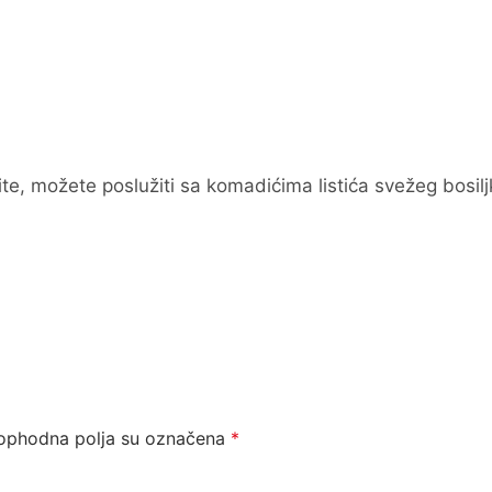
te, možete poslužiti sa komadićima listića svežeg bosilj
ophodna polja su označena
*