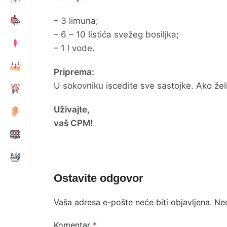
– 3 limuna;
– 6 – 10 listića svežeg bosiljka;
– 1 l vode.
Priprema:
U sokovniku iscedite sve sastojke. Ako želi
Uživajte,
vaš CPM!
Ostavite odgovor
Vaša adresa e-pošte neće biti objavljena.
Ne
Komentar
*