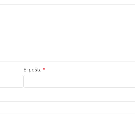
E-pošta
*