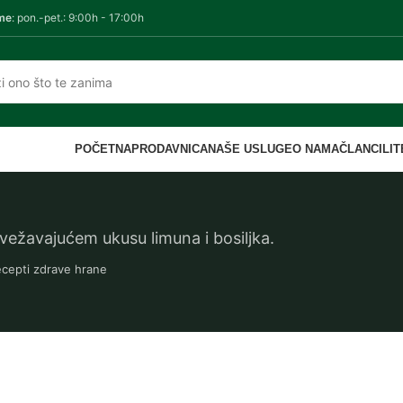
me
: pon.-pet.: 9:00h - 17:00h
POČETNA
PRODAVNICA
NAŠE USLUGE
O NAMA
ČLANCI
LI
svežavajućem ukusu limuna i bosiljka.
cepti zdrave hrane