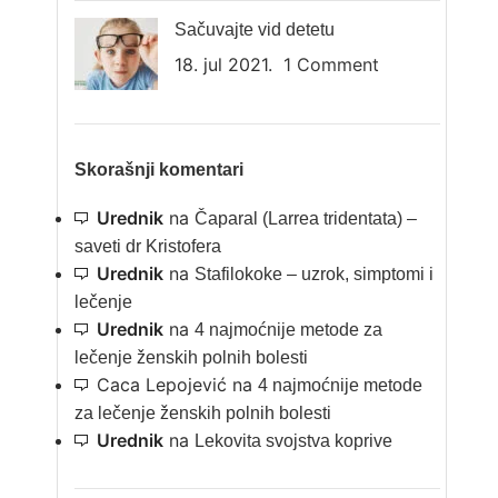
Sačuvajte vid detetu
18. jul 2021.
1 Comment
Skorašnji komentari
Urednik
na
Čaparal (Larrea tridentata) –
saveti dr Kristofera
Urednik
na
Stafilokoke – uzrok, simptomi i
lečenje
Urednik
na
4 najmoćnije metode za
lečenje ženskih polnih bolesti
Caca Lepojević
na
4 najmoćnije metode
za lečenje ženskih polnih bolesti
Urednik
na
Lekovita svojstva koprive