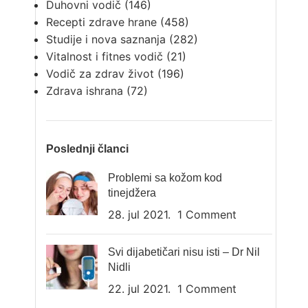
Duhovni vodič
(146)
Recepti zdrave hrane
(458)
Studije i nova saznanja
(282)
Vitalnost i fitnes vodič
(21)
Vodič za zdrav život
(196)
Zdrava ishrana
(72)
Poslednji članci
Problemi sa kožom kod
tinejdžera
28. jul 2021.
1 Comment
Svi dijabetičari nisu isti – Dr Nil
Nidli
22. jul 2021.
1 Comment