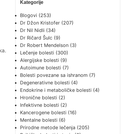
Kategorije
Blogovi
(253)
Dr Džon Kristofer
(207)
Dr Nil Nidli
(34)
Dr Ričard Šulc
(9)
Dr Robert Mendelson
(3)
ka.
Lečenje bolesti
(300)
Alergijske bolesti
(9)
Autoimune bolesti
(7)
Bolesti povezane sa ishranom
(7)
Degenerativne bolesti
(4)
Endokrine i metaboličke bolesti
(4)
Hronične bolesti
(2)
Infektivne bolesti
(2)
Kancerogene bolesti
(16)
Mentalne bolesti
(6)
Prirodne metode lečenja
(205)