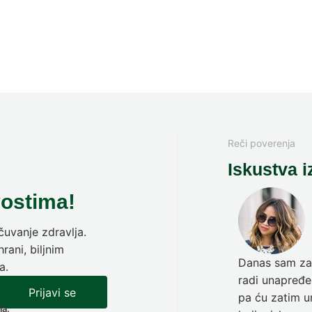
Reči poverenja
Iskustva i
vostima!
uvanje zdravlja.
rani, biljnim
Danas sam zav
a.
radi unapređen
Prijavi se
pa ću zatim ur
ja.