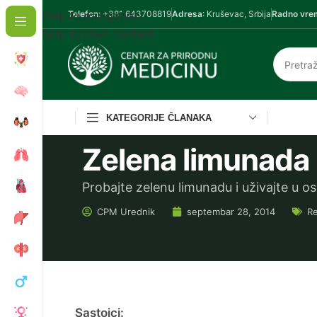
Skip to navigation
Telefon
: +381 643708819
Adresa
: Kruševac, Srbija
Radno vre
Skip to main content
KATEGORIJE ČLANAKA
Zelena limunada
Probajte zelenu limunadu i uživajte u o
CPM
Urednik
septembar 28, 2014
Re
Sastojci: