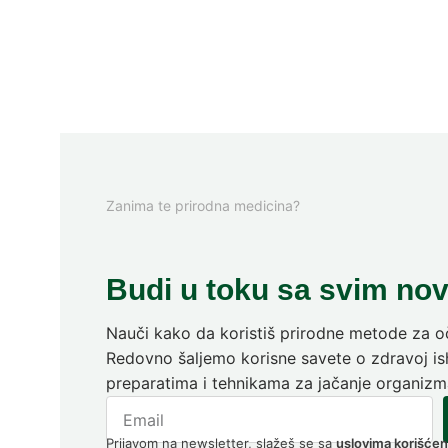
Zanima te prirodna medicina?
Budi u toku sa svim no
Nauči kako da koristiš prirodne metode za oč
Redovno šaljemo korisne savete o zdravoj ish
preparatima i tehnikama za jačanje organizm
Prijavom na newsletter, slažeš se sa
uslovima korišćen