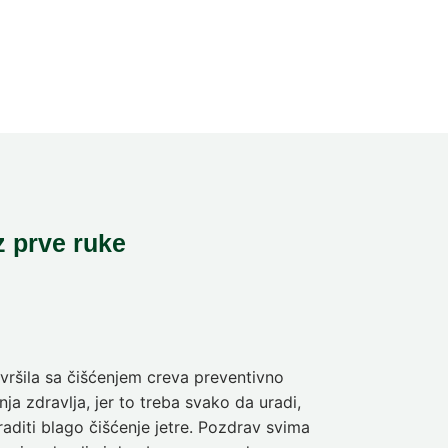
z prve ruke
ršila sa čišćenjem creva preventivno
Pre deset dan
ja zdravlja, jer to treba svako da uradi,
sam da se pra
aditi blago čišćenje jetre. Pozdrav svima
olakšanje veli