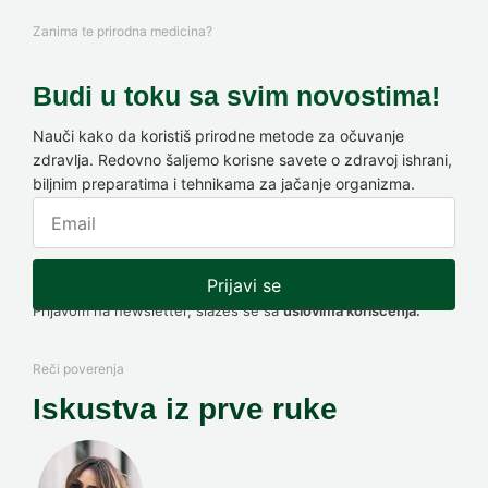
Zanima te prirodna medicina?
Budi u toku sa svim novostima!
Nauči kako da koristiš prirodne metode za očuvanje
zdravlja. Redovno šaljemo korisne savete o zdravoj ishrani,
biljnim preparatima i tehnikama za jačanje organizma.
Prijavi se
Prijavom na newsletter, slažeš se sa
uslovima korišćenja.
Reči poverenja
Iskustva iz prve ruke