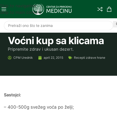
Skip to navigation
Skip to main content
Voćni kup sa klicama
Pripremite zdrav i ukusan dezert.
CPM
Urednik
april 22, 2015
Recepti zdrave hrane
Sastojci:
– 400-500g svežeg voća po želji;