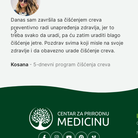
Danas sam završila sa čišćenjem creva
Pre
preventivno radi unapređenja zdravlja, jer to
poč
treba svako da uradi, pa ću zatim uraditi blago
nep
čišćenje jetre. Pozdrav svima koji misle na svoje
sja
zdravlje i da obavezno urade čišćenje creva.
Ni
Kosana
5-dnevni program čišćenja creva