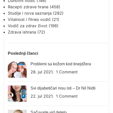
Duhovni vodič
(146)
Recepti zdrave hrane
(458)
Studije i nova saznanja
(282)
Vitalnost i fitnes vodič
(21)
Vodič za zdrav život
(196)
Zdrava ishrana
(72)
Poslednji članci
Problemi sa kožom kod tinejdžera
28. jul 2021.
1 Comment
Svi dijabetičari nisu isti – Dr Nil Nidli
22. jul 2021.
1 Comment
Sačuvajte vid detetu