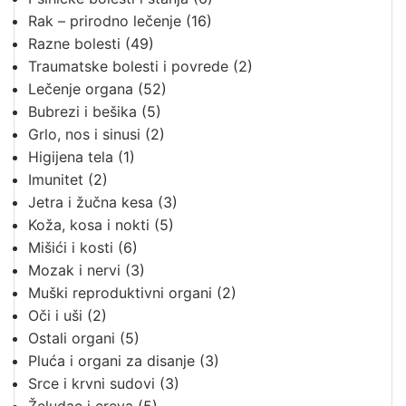
Rak – prirodno lečenje
(16)
Razne bolesti
(49)
Traumatske bolesti i povrede
(2)
Lečenje organa
(52)
Bubrezi i bešika
(5)
Grlo, nos i sinusi
(2)
Higijena tela
(1)
Imunitet
(2)
Jetra i žučna kesa
(3)
Koža, kosa i nokti
(5)
Mišići i kosti
(6)
Mozak i nervi
(3)
Muški reproduktivni organi
(2)
Oči i uši
(2)
Ostali organi
(5)
Pluća i organi za disanje
(3)
Srce i krvni sudovi
(3)